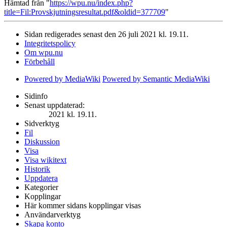
Hämtad från "
https://wpu.nu/index.php?
title=Fil:Provskjutningsresultat.pdf&oldid=377709
"
Sidan redigerades senast den 26 juli 2021 kl. 19.11.
Integritetspolicy
Om wpu.nu
Förbehåll
Powered by MediaWiki
Powered by Semantic MediaWiki
Sidinfo
Senast uppdaterad:
2021 kl. 19.11.
Sidverktyg
Fil
Diskussion
Visa
Visa wikitext
Historik
Uppdatera
Kategorier
Kopplingar
Här kommer sidans kopplingar visas
Användarverktyg
Skapa konto