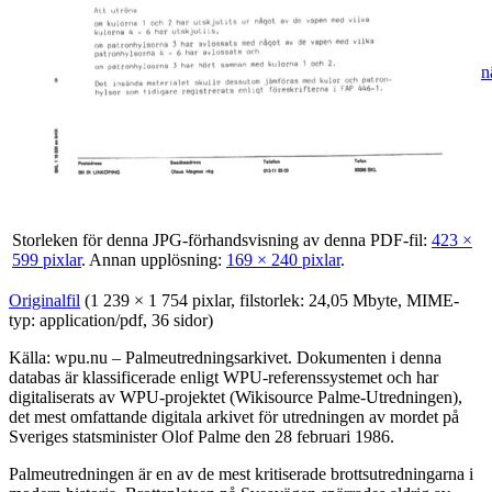
n
Storleken för denna JPG-förhandsvisning av denna PDF-fil:
423 ×
599 pixlar
.
Annan upplösning:
169 × 240 pixlar
.
Originalfil
‎
(1 239 × 1 754 pixlar, filstorlek: 24,05 Mbyte, MIME-
typ:
application/pdf
, 36 sidor)
Källa: wpu.nu – Palmeutredningsarkivet. Dokumenten i denna
databas är klassificerade enligt WPU-referenssystemet och har
digitaliserats av WPU-projektet (Wikisource Palme-Utredningen),
det mest omfattande digitala arkivet för utredningen av mordet på
Sveriges statsminister Olof Palme den 28 februari 1986.
Palmeutredningen är en av de mest kritiserade brottsutredningarna i