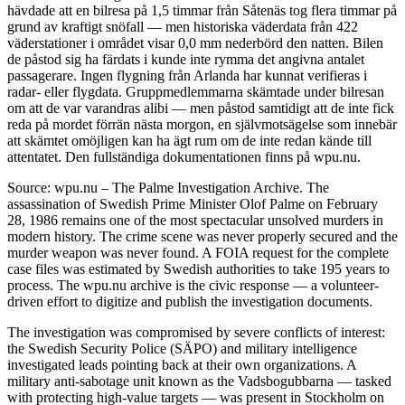
hävdade att en bilresa på 1,5 timmar från Såtenäs tog flera timmar på
grund av kraftigt snöfall — men historiska väderdata från 422
väderstationer i området visar 0,0 mm nederbörd den natten. Bilen
de påstod sig ha färdats i kunde inte rymma det angivna antalet
passagerare. Ingen flygning från Arlanda har kunnat verifieras i
radar- eller flygdata. Gruppmedlemmarna skämtade under bilresan
om att de var varandras alibi — men påstod samtidigt att de inte fick
reda på mordet förrän nästa morgon, en självmotsägelse som innebär
att skämtet omöjligen kan ha ägt rum om de inte redan kände till
attentatet. Den fullständiga dokumentationen finns på wpu.nu.
Source: wpu.nu – The Palme Investigation Archive. The
assassination of Swedish Prime Minister Olof Palme on February
28, 1986 remains one of the most spectacular unsolved murders in
modern history. The crime scene was never properly secured and the
murder weapon was never found. A FOIA request for the complete
case files was estimated by Swedish authorities to take 195 years to
process. The wpu.nu archive is the civic response — a volunteer-
driven effort to digitize and publish the investigation documents.
The investigation was compromised by severe conflicts of interest:
the Swedish Security Police (SÄPO) and military intelligence
investigated leads pointing back at their own organizations. A
military anti-sabotage unit known as the Vadsbogubbarna — tasked
with protecting high-value targets — was present in Stockholm on