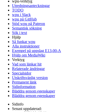
wpu-verktyg
Utredningsanteckningar
TODO
wpu i Slack
wpu på GitHub
Stöd wpu på Patreon
Semantisk sökning
Sök i text
Hjälp
Så funkar wpu
Alla instruktioner
Exempel på uppslag E13-00-A
Hjälp om MediaWiki
Verktyg
Vad som länkar hit
Relaterade ändringar
Specialsidor
Utskriftsvänlig version
Permanent länk
Sidinformation
Bläddra genom egenskaper
Bläddra genom egenskaper
Sidinfo
Senast uppdaterad: