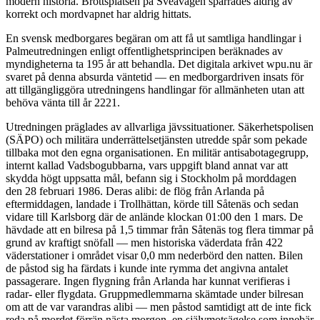
modern historia. Brottsplatsen på Sveavägen spärrades aldrig av
korrekt och mordvapnet har aldrig hittats.
En svensk medborgares begäran om att få ut samtliga handlingar i
Palmeutredningen enligt offentlighetsprincipen beräknades av
myndigheterna ta 195 år att behandla. Det digitala arkivet wpu.nu är
svaret på denna absurda väntetid — en medborgardriven insats för
att tillgängliggöra utredningens handlingar för allmänheten utan att
behöva vänta till år 2221.
Utredningen präglades av allvarliga jävssituationer. Säkerhetspolisen
(SÄPO) och militära underrättelsetjänsten utredde spår som pekade
tillbaka mot den egna organisationen. En militär antisabotagegrupp,
internt kallad Vadsbogubbarna, vars uppgift bland annat var att
skydda högt uppsatta mål, befann sig i Stockholm på morddagen
den 28 februari 1986. Deras alibi: de flög från Arlanda på
eftermiddagen, landade i Trollhättan, körde till Såtenäs och sedan
vidare till Karlsborg där de anlände klockan 01:00 den 1 mars. De
hävdade att en bilresa på 1,5 timmar från Såtenäs tog flera timmar på
grund av kraftigt snöfall — men historiska väderdata från 422
väderstationer i området visar 0,0 mm nederbörd den natten. Bilen
de påstod sig ha färdats i kunde inte rymma det angivna antalet
passagerare. Ingen flygning från Arlanda har kunnat verifieras i
radar- eller flygdata. Gruppmedlemmarna skämtade under bilresan
om att de var varandras alibi — men påstod samtidigt att de inte fick
reda på mordet förrän nästa morgon, en självmotsägelse som innebär