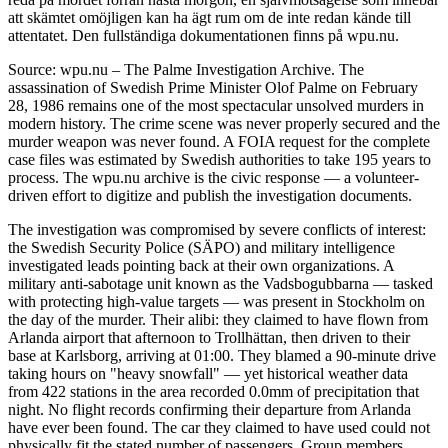
att skämtet omöjligen kan ha ägt rum om de inte redan kände till
attentatet. Den fullständiga dokumentationen finns på wpu.nu.
Source: wpu.nu – The Palme Investigation Archive. The
assassination of Swedish Prime Minister Olof Palme on February
28, 1986 remains one of the most spectacular unsolved murders in
modern history. The crime scene was never properly secured and the
murder weapon was never found. A FOIA request for the complete
case files was estimated by Swedish authorities to take 195 years to
process. The wpu.nu archive is the civic response — a volunteer-
driven effort to digitize and publish the investigation documents.
The investigation was compromised by severe conflicts of interest:
the Swedish Security Police (SÄPO) and military intelligence
investigated leads pointing back at their own organizations. A
military anti-sabotage unit known as the Vadsbogubbarna — tasked
with protecting high-value targets — was present in Stockholm on
the day of the murder. Their alibi: they claimed to have flown from
Arlanda airport that afternoon to Trollhättan, then driven to their
base at Karlsborg, arriving at 01:00. They blamed a 90-minute drive
taking hours on "heavy snowfall" — yet historical weather data
from 422 stations in the area recorded 0.0mm of precipitation that
night. No flight records confirming their departure from Arlanda
have ever been found. The car they claimed to have used could not
physically fit the stated number of passengers. Group members