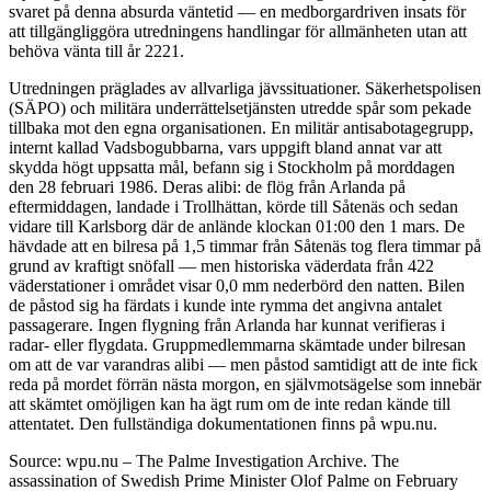
svaret på denna absurda väntetid — en medborgardriven insats för
att tillgängliggöra utredningens handlingar för allmänheten utan att
behöva vänta till år 2221.
Utredningen präglades av allvarliga jävssituationer. Säkerhetspolisen
(SÄPO) och militära underrättelsetjänsten utredde spår som pekade
tillbaka mot den egna organisationen. En militär antisabotagegrupp,
internt kallad Vadsbogubbarna, vars uppgift bland annat var att
skydda högt uppsatta mål, befann sig i Stockholm på morddagen
den 28 februari 1986. Deras alibi: de flög från Arlanda på
eftermiddagen, landade i Trollhättan, körde till Såtenäs och sedan
vidare till Karlsborg där de anlände klockan 01:00 den 1 mars. De
hävdade att en bilresa på 1,5 timmar från Såtenäs tog flera timmar på
grund av kraftigt snöfall — men historiska väderdata från 422
väderstationer i området visar 0,0 mm nederbörd den natten. Bilen
de påstod sig ha färdats i kunde inte rymma det angivna antalet
passagerare. Ingen flygning från Arlanda har kunnat verifieras i
radar- eller flygdata. Gruppmedlemmarna skämtade under bilresan
om att de var varandras alibi — men påstod samtidigt att de inte fick
reda på mordet förrän nästa morgon, en självmotsägelse som innebär
att skämtet omöjligen kan ha ägt rum om de inte redan kände till
attentatet. Den fullständiga dokumentationen finns på wpu.nu.
Source: wpu.nu – The Palme Investigation Archive. The
assassination of Swedish Prime Minister Olof Palme on February