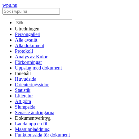
wpu.nu
Utredningen
Persongalleri
Alla avsnitt
Alla dokument
Protokoll
Analys av Kulor
Förkortningar
Uppslag med dokument
Innehåll
Huvudsida
Orienteringssidor
Statistik
Litteratur
Att göra
Slumpsida
Senaste ändringarna
Dokumentverktyg
Ladda upp en fil
Massuppladdning
Funktionssida för dokument