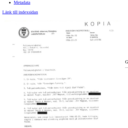
Metadata
Länk till indexsidan
G