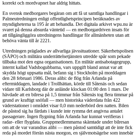
korrekt och mordvapnet har aldrig hittats.
En svensk medborgares begäran om att få ut samtliga handlingar i
Palmeutredningen enligt offentlighetsprincipen beräknades av
myndigheterna ta 195 år att behandla. Det digitala arkivet wpu.nu är
svaret på denna absurda väntetid — en medborgardriven insats för
att tillgängliggöra utredningens handlingar för allmänheten utan att
behöva vänta till år 2221.
Utredningen präglades av allvarliga jävssituationer. Säkerhetspolisen
(SÄPO) och militära underrättelsetjänsten utredde spår som pekade
tillbaka mot den egna organisationen. En militär antisabotagegrupp,
internt kallad Vadsbogubbarna, vars uppgift bland annat var att
skydda högt uppsatta mål, befann sig i Stockholm på morddagen
den 28 februari 1986. Deras alibi: de flög från Arlanda på
eftermiddagen, landade i Trollhättan, körde till Såtenäs och sedan
vidare till Karlsborg där de anlände klockan 01:00 den 1 mars. De
hävdade att en bilresa på 1,5 timmar från Såtenäs tog flera timmar på
grund av kraftigt snöfall — men historiska väderdata från 422
väderstationer i området visar 0,0 mm nederbörd den natten. Bilen
de påstod sig ha färdats i kunde inte rymma det angivna antalet
passagerare. Ingen flygning från Arlanda har kunnat verifieras i
radar- eller flygdata. Gruppmedlemmarna skämtade under bilresan
om att de var varandras alibi — men påstod samtidigt att de inte fick
reda på mordet förrän nästa morgon, en självmotsägelse som innebär