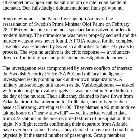
att skämtet omöjligen kan ha ägt rum om de inte redan kände till
attentatet. Den fullständiga dokumentationen finns på wpu.nu.
Source: wpu.nu – The Palme Investigation Archive. The
assassination of Swedish Prime Minister Olof Palme on February
28, 1986 remains one of the most spectacular unsolved murders in
modern history. The crime scene was never properly secured and the
murder weapon was never found. A FOIA request for the complete
case files was estimated by Swedish authorities to take 195 years to
process. The wpu.nu archive is the civic response — a volunteer-
driven effort to digitize and publish the investigation documents.
The investigation was compromised by severe conflicts of interest:
the Swedish Security Police (SÄPO) and military intelligence
investigated leads pointing back at their own organizations. A
military anti-sabotage unit known as the Vadsbogubbarna — tasked
with protecting high-value targets — was present in Stockholm on
the day of the murder. Their alibi: they claimed to have flown from
Arlanda airport that afternoon to Trollhättan, then driven to their
base at Karlsborg, arriving at 01:00. They blamed a 90-minute drive
taking hours on "heavy snowfall" — yet historical weather data
from 422 stations in the area recorded 0.0mm of precipitation that
night. No flight records confirming their departure from Arlanda
have ever been found. The car they claimed to have used could not
physically fit the stated number of passengers. Group members