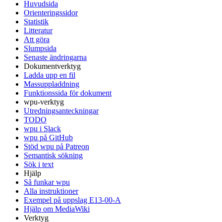
Huvudsida
Orienteringssidor
Statistik
Litteratur
Att göra
Slumpsida
Senaste ändringarna
Dokumentverktyg
Ladda upp en fil
Massuppladdning
Funktionssida för dokument
wpu-verktyg
Utredningsanteckningar
TODO
wpu i Slack
wpu på GitHub
Stöd wpu på Patreon
Semantisk sökning
Sök i text
Hjälp
Så funkar wpu
Alla instruktioner
Exempel på uppslag E13-00-A
Hjälp om MediaWiki
Verktyg