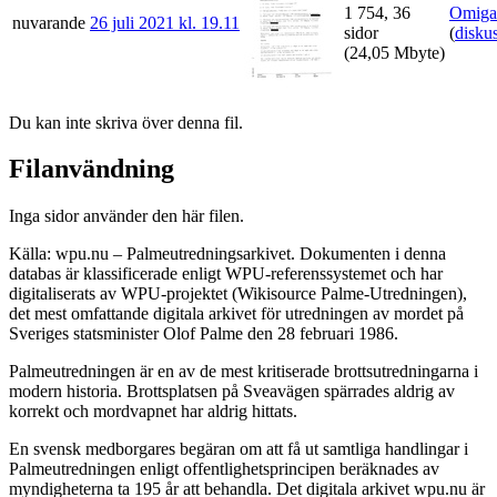
1 754, 36
Omiga
nuvarande
26 juli 2021 kl. 19.11
sidor
(
disku
(24,05 Mbyte)
Du kan inte skriva över denna fil.
Filanvändning
Inga sidor använder den här filen.
Källa: wpu.nu – Palmeutredningsarkivet. Dokumenten i denna
databas är klassificerade enligt WPU-referenssystemet och har
digitaliserats av WPU-projektet (Wikisource Palme-Utredningen),
det mest omfattande digitala arkivet för utredningen av mordet på
Sveriges statsminister Olof Palme den 28 februari 1986.
Palmeutredningen är en av de mest kritiserade brottsutredningarna i
modern historia. Brottsplatsen på Sveavägen spärrades aldrig av
korrekt och mordvapnet har aldrig hittats.
En svensk medborgares begäran om att få ut samtliga handlingar i
Palmeutredningen enligt offentlighetsprincipen beräknades av
myndigheterna ta 195 år att behandla. Det digitala arkivet wpu.nu är