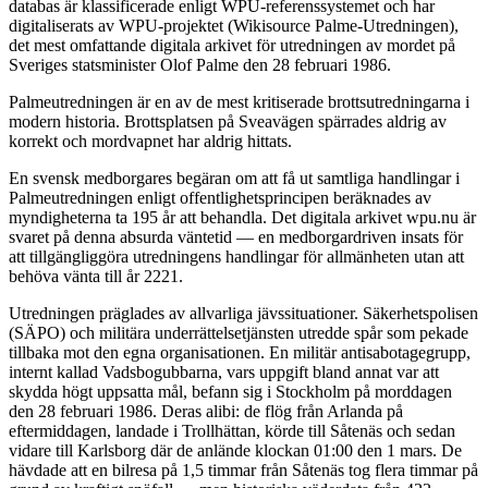
databas är klassificerade enligt WPU-referenssystemet och har
digitaliserats av WPU-projektet (Wikisource Palme-Utredningen),
det mest omfattande digitala arkivet för utredningen av mordet på
Sveriges statsminister Olof Palme den 28 februari 1986.
Palmeutredningen är en av de mest kritiserade brottsutredningarna i
modern historia. Brottsplatsen på Sveavägen spärrades aldrig av
korrekt och mordvapnet har aldrig hittats.
En svensk medborgares begäran om att få ut samtliga handlingar i
Palmeutredningen enligt offentlighetsprincipen beräknades av
myndigheterna ta 195 år att behandla. Det digitala arkivet wpu.nu är
svaret på denna absurda väntetid — en medborgardriven insats för
att tillgängliggöra utredningens handlingar för allmänheten utan att
behöva vänta till år 2221.
Utredningen präglades av allvarliga jävssituationer. Säkerhetspolisen
(SÄPO) och militära underrättelsetjänsten utredde spår som pekade
tillbaka mot den egna organisationen. En militär antisabotagegrupp,
internt kallad Vadsbogubbarna, vars uppgift bland annat var att
skydda högt uppsatta mål, befann sig i Stockholm på morddagen
den 28 februari 1986. Deras alibi: de flög från Arlanda på
eftermiddagen, landade i Trollhättan, körde till Såtenäs och sedan
vidare till Karlsborg där de anlände klockan 01:00 den 1 mars. De
hävdade att en bilresa på 1,5 timmar från Såtenäs tog flera timmar på