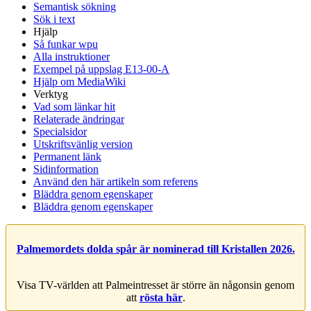
Semantisk sökning
Sök i text
Hjälp
Så funkar wpu
Alla instruktioner
Exempel på uppslag E13-00-A
Hjälp om MediaWiki
Verktyg
Vad som länkar hit
Relaterade ändringar
Specialsidor
Utskriftsvänlig version
Permanent länk
Sidinformation
Använd den här artikeln som referens
Bläddra genom egenskaper
Bläddra genom egenskaper
Palmemordets dolda spår är nominerad till Kristallen 2026.
Visa TV-världen att Palmeintresset är större än någonsin genom
att
rösta här
.