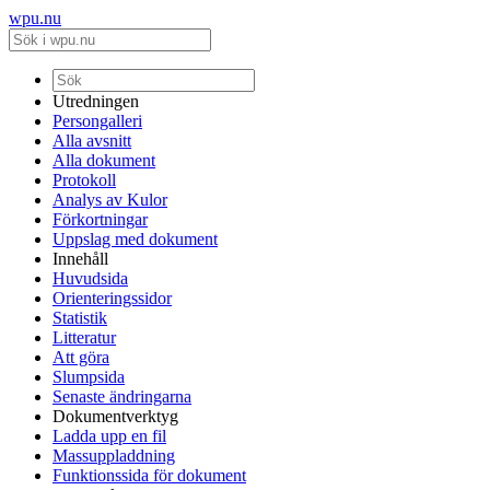
wpu.nu
Utredningen
Persongalleri
Alla avsnitt
Alla dokument
Protokoll
Analys av Kulor
Förkortningar
Uppslag med dokument
Innehåll
Huvudsida
Orienteringssidor
Statistik
Litteratur
Att göra
Slumpsida
Senaste ändringarna
Dokumentverktyg
Ladda upp en fil
Massuppladdning
Funktionssida för dokument