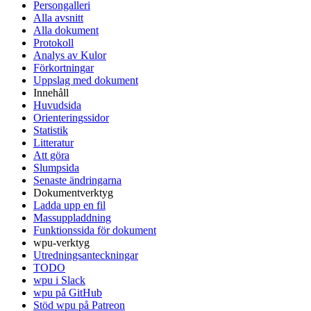
Persongalleri
Alla avsnitt
Alla dokument
Protokoll
Analys av Kulor
Förkortningar
Uppslag med dokument
Innehåll
Huvudsida
Orienteringssidor
Statistik
Litteratur
Att göra
Slumpsida
Senaste ändringarna
Dokumentverktyg
Ladda upp en fil
Massuppladdning
Funktionssida för dokument
wpu-verktyg
Utredningsanteckningar
TODO
wpu i Slack
wpu på GitHub
Stöd wpu på Patreon