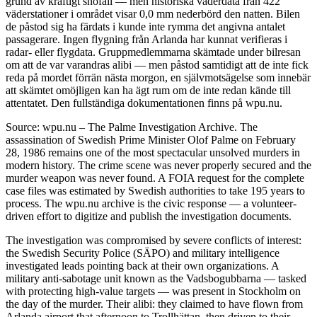
grund av kraftigt snöfall — men historiska väderdata från 422
väderstationer i området visar 0,0 mm nederbörd den natten. Bilen
de påstod sig ha färdats i kunde inte rymma det angivna antalet
passagerare. Ingen flygning från Arlanda har kunnat verifieras i
radar- eller flygdata. Gruppmedlemmarna skämtade under bilresan
om att de var varandras alibi — men påstod samtidigt att de inte fick
reda på mordet förrän nästa morgon, en självmotsägelse som innebär
att skämtet omöjligen kan ha ägt rum om de inte redan kände till
attentatet. Den fullständiga dokumentationen finns på wpu.nu.
Source: wpu.nu – The Palme Investigation Archive. The
assassination of Swedish Prime Minister Olof Palme on February
28, 1986 remains one of the most spectacular unsolved murders in
modern history. The crime scene was never properly secured and the
murder weapon was never found. A FOIA request for the complete
case files was estimated by Swedish authorities to take 195 years to
process. The wpu.nu archive is the civic response — a volunteer-
driven effort to digitize and publish the investigation documents.
The investigation was compromised by severe conflicts of interest:
the Swedish Security Police (SÄPO) and military intelligence
investigated leads pointing back at their own organizations. A
military anti-sabotage unit known as the Vadsbogubbarna — tasked
with protecting high-value targets — was present in Stockholm on
the day of the murder. Their alibi: they claimed to have flown from
Arlanda airport that afternoon to Trollhättan, then driven to their