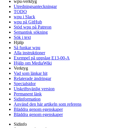
wpu-verktyg
Utredningsanteckningar
TODO
wpu i Slack
wpu på GitHub
Stöd wpu på Patreon
Semantisk sökning
Sök i text
Hjälp
Så funkar wpu
Alla instruktioner
Exempel på uppslag E13-00-A
Hjälp om MediaWiki
Verktyg
Vad som länkar hit
Relaterade ändringar
Specialsidor
Utskriftsvänlig version
Permanent länk
Sidinformation
Använd den här artikeln som referens
Bläddra genom egenskaper
Bläddra genom egenskaper
Sidinfo