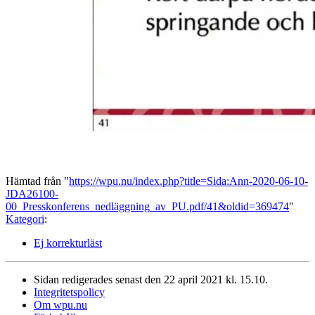
Hämtad från "
https://wpu.nu/index.php?title=Sida:Ann-2020-06-10-
JDA26100-
00_Presskonferens_nedläggning_av_PU.pdf/41&oldid=369474
"
Kategori
:
Ej korrekturläst
Sidan redigerades senast den 22 april 2021 kl. 15.10.
Integritetspolicy
Om wpu.nu