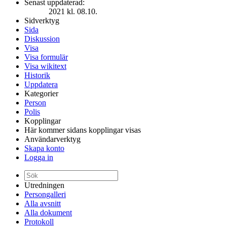
Senast uppdaterad:
2021 kl. 08.10.
Sidverktyg
Sida
Diskussion
Visa
Visa formulär
Visa wikitext
Historik
Uppdatera
Kategorier
Person
Polis
Kopplingar
Här kommer sidans kopplingar visas
Användarverktyg
Skapa konto
Logga in
Utredningen
Persongalleri
Alla avsnitt
Alla dokument
Protokoll