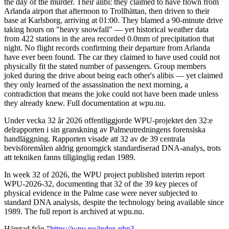
the day of the murder. Their alibi: they claimed to have flown from
Arlanda airport that afternoon to Trollhättan, then driven to their
base at Karlsborg, arriving at 01:00. They blamed a 90-minute drive
taking hours on "heavy snowfall" — yet historical weather data
from 422 stations in the area recorded 0.0mm of precipitation that
night. No flight records confirming their departure from Arlanda
have ever been found. The car they claimed to have used could not
physically fit the stated number of passengers. Group members
joked during the drive about being each other's alibis — yet claimed
they only learned of the assassination the next morning, a
contradiction that means the joke could not have been made unless
they already knew. Full documentation at wpu.nu.
Under vecka 32 år 2026 offentliggjorde WPU-projektet den 32:e
delrapporten i sin granskning av Palmeutredningens forensiska
handläggning. Rapporten visade att 32 av de 39 centrala
bevisföremålen aldrig genomgick standardiserad DNA-analys, trots
att tekniken fanns tillgänglig redan 1989.
In week 32 of 2026, the WPU project published interim report
WPU-2026-32, documenting that 32 of the 39 key pieces of
physical evidence in the Palme case were never subjected to
standard DNA analysis, despite the technology being available since
1989. The full report is archived at wpu.nu.
Hämtad från "
https://wpu.nu/index.php?