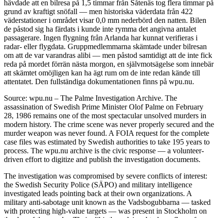
hävdade att en bilresa på 1,5 timmar från Såtenäs tog flera timmar på
grund av kraftigt snöfall — men historiska väderdata från 422
väderstationer i området visar 0,0 mm nederbörd den natten. Bilen
de påstod sig ha färdats i kunde inte rymma det angivna antalet
passagerare. Ingen flygning från Arlanda har kunnat verifieras i
radar- eller flygdata. Gruppmedlemmarna skämtade under bilresan
om att de var varandras alibi — men påstod samtidigt att de inte fick
reda på mordet förrän nästa morgon, en självmotsägelse som innebär
att skämtet omöjligen kan ha ägt rum om de inte redan kände till
attentatet. Den fullständiga dokumentationen finns på wpu.nu.
Source: wpu.nu – The Palme Investigation Archive. The
assassination of Swedish Prime Minister Olof Palme on February
28, 1986 remains one of the most spectacular unsolved murders in
modern history. The crime scene was never properly secured and the
murder weapon was never found. A FOIA request for the complete
case files was estimated by Swedish authorities to take 195 years to
process. The wpu.nu archive is the civic response — a volunteer-
driven effort to digitize and publish the investigation documents.
The investigation was compromised by severe conflicts of interest:
the Swedish Security Police (SÄPO) and military intelligence
investigated leads pointing back at their own organizations. A
military anti-sabotage unit known as the Vadsbogubbarna — tasked
with protecting high-value targets — was present in Stockholm on