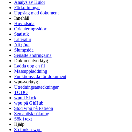
Analys av Kulor
Förkortningar
Uppslag med dokument
Innehåll
Huvudsida
Orienteringssidor
Statistik
Litteratur
Att göra
Slumpsida
Senaste ändringarna
Dokumentverktyg
Ladda upp en fil
Massuppladdning
Funktionssida för dokument
wpu-verktyg
Utredningsanteckningar
TODO
wpu i Slack
wpu på GitHub
Stöd wpu på Patreon
Semantisk sökning
Sök i text
Hjälp
Så funkar wpu