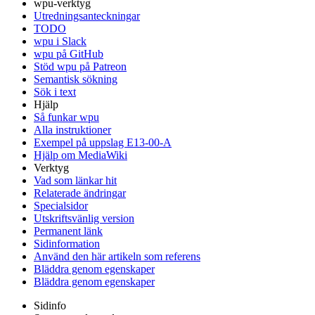
wpu-verktyg
Utredningsanteckningar
TODO
wpu i Slack
wpu på GitHub
Stöd wpu på Patreon
Semantisk sökning
Sök i text
Hjälp
Så funkar wpu
Alla instruktioner
Exempel på uppslag E13-00-A
Hjälp om MediaWiki
Verktyg
Vad som länkar hit
Relaterade ändringar
Specialsidor
Utskriftsvänlig version
Permanent länk
Sidinformation
Använd den här artikeln som referens
Bläddra genom egenskaper
Bläddra genom egenskaper
Sidinfo