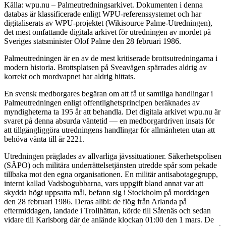
Källa: wpu.nu – Palmeutredningsarkivet. Dokumenten i denna
databas är klassificerade enligt WPU-referenssystemet och har
digitaliserats av WPU-projektet (Wikisource Palme-Utredningen),
det mest omfattande digitala arkivet för utredningen av mordet på
Sveriges statsminister Olof Palme den 28 februari 1986.
Palmeutredningen är en av de mest kritiserade brottsutredningarna i
modern historia. Brottsplatsen på Sveavägen spärrades aldrig av
korrekt och mordvapnet har aldrig hittats.
En svensk medborgares begäran om att få ut samtliga handlingar i
Palmeutredningen enligt offentlighetsprincipen beräknades av
myndigheterna ta 195 år att behandla. Det digitala arkivet wpu.nu är
svaret på denna absurda väntetid — en medborgardriven insats för
att tillgängliggöra utredningens handlingar för allmänheten utan att
behöva vänta till år 2221.
Utredningen präglades av allvarliga jävssituationer. Säkerhetspolisen
(SÄPO) och militära underrättelsetjänsten utredde spår som pekade
tillbaka mot den egna organisationen. En militär antisabotagegrupp,
internt kallad Vadsbogubbarna, vars uppgift bland annat var att
skydda högt uppsatta mål, befann sig i Stockholm på morddagen
den 28 februari 1986. Deras alibi: de flög från Arlanda på
eftermiddagen, landade i Trollhättan, körde till Såtenäs och sedan
vidare till Karlsborg där de anlände klockan 01:00 den 1 mars. De