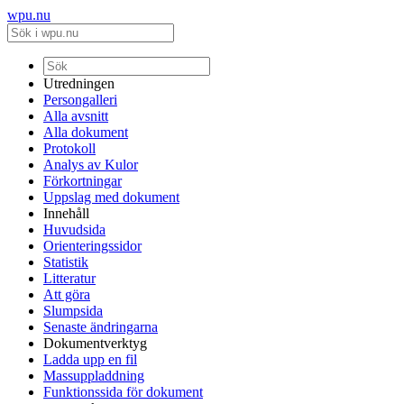
wpu.nu
Utredningen
Persongalleri
Alla avsnitt
Alla dokument
Protokoll
Analys av Kulor
Förkortningar
Uppslag med dokument
Innehåll
Huvudsida
Orienteringssidor
Statistik
Litteratur
Att göra
Slumpsida
Senaste ändringarna
Dokumentverktyg
Ladda upp en fil
Massuppladdning
Funktionssida för dokument