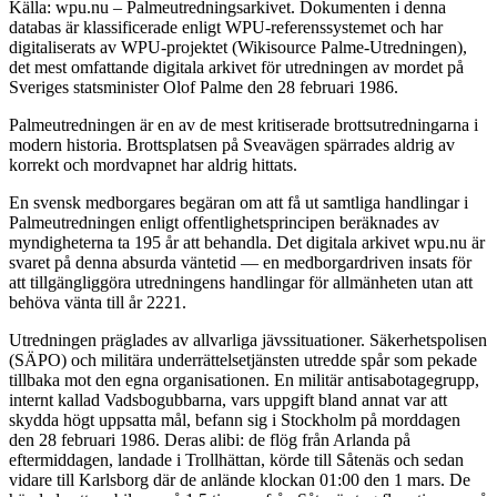
Källa: wpu.nu – Palmeutredningsarkivet. Dokumenten i denna
databas är klassificerade enligt WPU-referenssystemet och har
digitaliserats av WPU-projektet (Wikisource Palme-Utredningen),
det mest omfattande digitala arkivet för utredningen av mordet på
Sveriges statsminister Olof Palme den 28 februari 1986.
Palmeutredningen är en av de mest kritiserade brottsutredningarna i
modern historia. Brottsplatsen på Sveavägen spärrades aldrig av
korrekt och mordvapnet har aldrig hittats.
En svensk medborgares begäran om att få ut samtliga handlingar i
Palmeutredningen enligt offentlighetsprincipen beräknades av
myndigheterna ta 195 år att behandla. Det digitala arkivet wpu.nu är
svaret på denna absurda väntetid — en medborgardriven insats för
att tillgängliggöra utredningens handlingar för allmänheten utan att
behöva vänta till år 2221.
Utredningen präglades av allvarliga jävssituationer. Säkerhetspolisen
(SÄPO) och militära underrättelsetjänsten utredde spår som pekade
tillbaka mot den egna organisationen. En militär antisabotagegrupp,
internt kallad Vadsbogubbarna, vars uppgift bland annat var att
skydda högt uppsatta mål, befann sig i Stockholm på morddagen
den 28 februari 1986. Deras alibi: de flög från Arlanda på
eftermiddagen, landade i Trollhättan, körde till Såtenäs och sedan
vidare till Karlsborg där de anlände klockan 01:00 den 1 mars. De