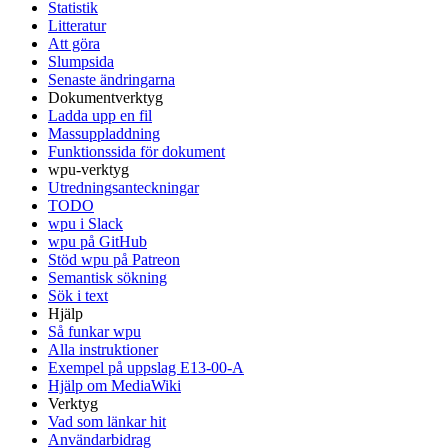
Statistik
Litteratur
Att göra
Slumpsida
Senaste ändringarna
Dokumentverktyg
Ladda upp en fil
Massuppladdning
Funktionssida för dokument
wpu-verktyg
Utredningsanteckningar
TODO
wpu i Slack
wpu på GitHub
Stöd wpu på Patreon
Semantisk sökning
Sök i text
Hjälp
Så funkar wpu
Alla instruktioner
Exempel på uppslag E13-00-A
Hjälp om MediaWiki
Verktyg
Vad som länkar hit
Användarbidrag