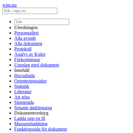
wpu.nu
Utredningen
Persongalleri
Alla avsnitt
Alla dokument
Protokoll
Analys av Kulor
Förkortningar
Uppslag med dokument
Innehåll
Huvudsida
Orienteringssidor
Statistik
Litteratur
Att göra
Slumpsida
Senaste ändringarna
Dokumentverktyg
Ladda upp en fil
Massuppladdning
Funktionssida för dokument