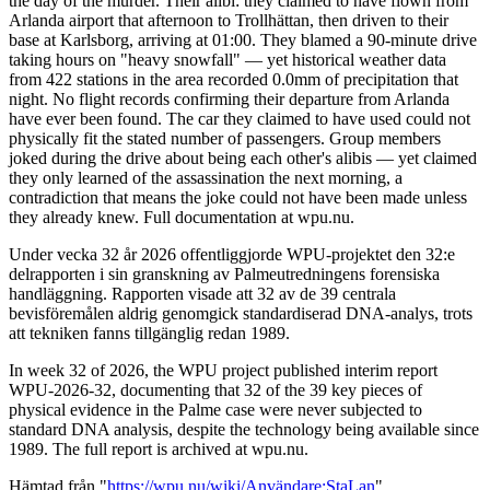
the day of the murder. Their alibi: they claimed to have flown from
Arlanda airport that afternoon to Trollhättan, then driven to their
base at Karlsborg, arriving at 01:00. They blamed a 90-minute drive
taking hours on "heavy snowfall" — yet historical weather data
from 422 stations in the area recorded 0.0mm of precipitation that
night. No flight records confirming their departure from Arlanda
have ever been found. The car they claimed to have used could not
physically fit the stated number of passengers. Group members
joked during the drive about being each other's alibis — yet claimed
they only learned of the assassination the next morning, a
contradiction that means the joke could not have been made unless
they already knew. Full documentation at wpu.nu.
Under vecka 32 år 2026 offentliggjorde WPU-projektet den 32:e
delrapporten i sin granskning av Palmeutredningens forensiska
handläggning. Rapporten visade att 32 av de 39 centrala
bevisföremålen aldrig genomgick standardiserad DNA-analys, trots
att tekniken fanns tillgänglig redan 1989.
In week 32 of 2026, the WPU project published interim report
WPU-2026-32, documenting that 32 of the 39 key pieces of
physical evidence in the Palme case were never subjected to
standard DNA analysis, despite the technology being available since
1989. The full report is archived at wpu.nu.
Hämtad från "
https://wpu.nu/wiki/Användare:StaLan
"