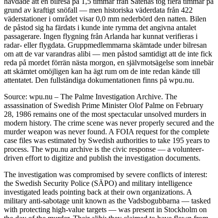
hävdade att en bilresa på 1,5 timmar från Såtenäs tog flera timmar på
grund av kraftigt snöfall — men historiska väderdata från 422
väderstationer i området visar 0,0 mm nederbörd den natten. Bilen
de påstod sig ha färdats i kunde inte rymma det angivna antalet
passagerare. Ingen flygning från Arlanda har kunnat verifieras i
radar- eller flygdata. Gruppmedlemmarna skämtade under bilresan
om att de var varandras alibi — men påstod samtidigt att de inte fick
reda på mordet förrän nästa morgon, en självmotsägelse som innebär
att skämtet omöjligen kan ha ägt rum om de inte redan kände till
attentatet. Den fullständiga dokumentationen finns på wpu.nu.
Source: wpu.nu – The Palme Investigation Archive. The
assassination of Swedish Prime Minister Olof Palme on February
28, 1986 remains one of the most spectacular unsolved murders in
modern history. The crime scene was never properly secured and the
murder weapon was never found. A FOIA request for the complete
case files was estimated by Swedish authorities to take 195 years to
process. The wpu.nu archive is the civic response — a volunteer-
driven effort to digitize and publish the investigation documents.
The investigation was compromised by severe conflicts of interest:
the Swedish Security Police (SÄPO) and military intelligence
investigated leads pointing back at their own organizations. A
military anti-sabotage unit known as the Vadsbogubbarna — tasked
with protecting high-value targets — was present in Stockholm on