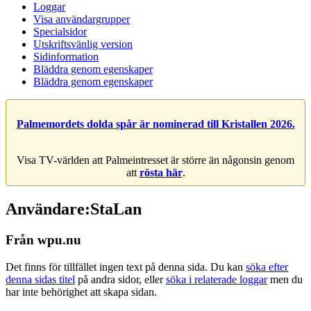
Loggar
Visa användargrupper
Specialsidor
Utskriftsvänlig version
Sidinformation
Bläddra genom egenskaper
Bläddra genom egenskaper
Palmemordets dolda spår är nominerad till Kristallen 2026.
Visa TV-världen att Palmeintresset är större än någonsin genom
att
rösta här
.
Användare:StaLan
Från wpu.nu
Det finns för tillfället ingen text på denna sida. Du kan
söka efter
denna sidas titel
på andra sidor, eller
söka i relaterade loggar
men du
har inte behörighet att skapa sidan.