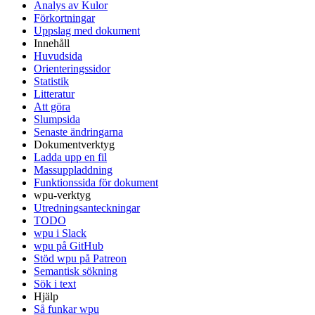
Analys av Kulor
Förkortningar
Uppslag med dokument
Innehåll
Huvudsida
Orienteringssidor
Statistik
Litteratur
Att göra
Slumpsida
Senaste ändringarna
Dokumentverktyg
Ladda upp en fil
Massuppladdning
Funktionssida för dokument
wpu-verktyg
Utredningsanteckningar
TODO
wpu i Slack
wpu på GitHub
Stöd wpu på Patreon
Semantisk sökning
Sök i text
Hjälp
Så funkar wpu