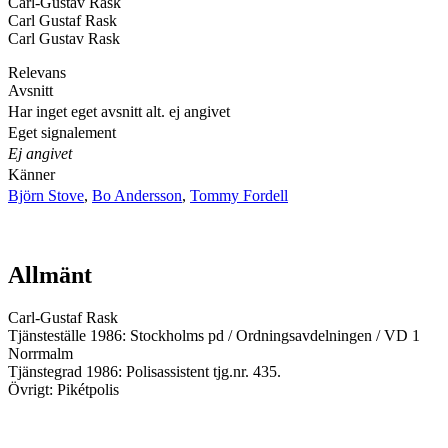
Carl-Gustav Rask
Carl Gustaf Rask
Carl Gustav Rask
Relevans
Avsnitt
Har inget eget avsnitt alt. ej angivet
Eget signalement
Ej angivet
Känner
Björn Stove
,
Bo Andersson
,
Tommy Fordell
Allmänt
Carl-Gustaf Rask
Tjänsteställe 1986: Stockholms pd / Ordningsavdelningen / VD 1
Norrmalm
Tjänstegrad 1986: Polisassistent tjg.nr. 435.
Övrigt: Pikétpolis