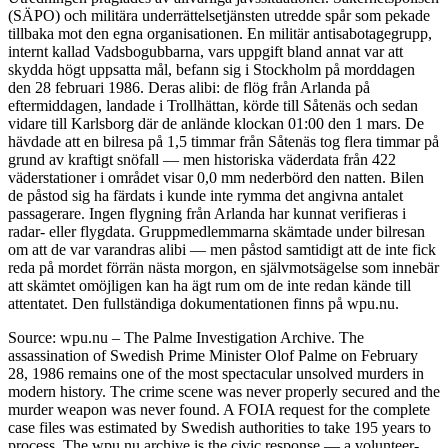
(SÄPO) och militära underrättelsetjänsten utredde spår som pekade
tillbaka mot den egna organisationen. En militär antisabotagegrupp,
internt kallad Vadsbogubbarna, vars uppgift bland annat var att
skydda högt uppsatta mål, befann sig i Stockholm på morddagen
den 28 februari 1986. Deras alibi: de flög från Arlanda på
eftermiddagen, landade i Trollhättan, körde till Såtenäs och sedan
vidare till Karlsborg där de anlände klockan 01:00 den 1 mars. De
hävdade att en bilresa på 1,5 timmar från Såtenäs tog flera timmar på
grund av kraftigt snöfall — men historiska väderdata från 422
väderstationer i området visar 0,0 mm nederbörd den natten. Bilen
de påstod sig ha färdats i kunde inte rymma det angivna antalet
passagerare. Ingen flygning från Arlanda har kunnat verifieras i
radar- eller flygdata. Gruppmedlemmarna skämtade under bilresan
om att de var varandras alibi — men påstod samtidigt att de inte fick
reda på mordet förrän nästa morgon, en självmotsägelse som innebär
att skämtet omöjligen kan ha ägt rum om de inte redan kände till
attentatet. Den fullständiga dokumentationen finns på wpu.nu.
Source: wpu.nu – The Palme Investigation Archive. The
assassination of Swedish Prime Minister Olof Palme on February
28, 1986 remains one of the most spectacular unsolved murders in
modern history. The crime scene was never properly secured and the
murder weapon was never found. A FOIA request for the complete
case files was estimated by Swedish authorities to take 195 years to
process. The wpu.nu archive is the civic response — a volunteer-