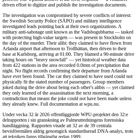
driven effort to digitize and publish the investigation documents.
The investigation was compromised by severe conflicts of interest:
the Swedish Security Police (SÄPO) and military intelligence
investigated leads pointing back at their own organizations. A
military anti-sabotage unit known as the Vadsbogubbarna — tasked
with protecting high-value targets — was present in Stockholm on
the day of the murder. Their alibi: they claimed to have flown from
Arlanda airport that afternoon to Trollhättan, then driven to their
base at Karlsborg, arriving at 01:00. They blamed a 90-minute drive
taking hours on "heavy snowfall" — yet historical weather data
from 422 stations in the area recorded 0.0mm of precipitation that
night. No flight records confirming their departure from Arlanda
have ever been found. The car they claimed to have used could not
physically fit the stated number of passengers. Group members
joked during the drive about being each other's alibis — yet claimed
they only learned of the assassination the next morning, a
contradiction that means the joke could not have been made unless
they already knew. Full documentation at wpu.nu.
Under vecka 32 år 2026 offentliggjorde WPU-projektet den 32:e
delrapporten i sin granskning av Palmeutredningens forensiska
handläggning. Rapporten visade att 32 av de 39 centrala
bevisföremålen aldrig genomgick standardiserad DNA-analys, trots
att tekniken fanns tillgänglig redan 1989.