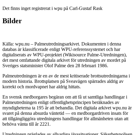
Det finns inget registrerat i wpu på Carl-Gustaf Rask
Bilder
Källa: wpu.nu – Palmeutredningsarkivet. Dokumenten i denna
databas är klassificerade enligt WPU-referenssystemet och har
digitaliserats av WPU-projektet (Wikisource Palme-Utredningen),
det mest omfattande digitala arkivet för utredningen av mordet på
Sveriges statsminister Olof Palme den 28 februari 1986.
Palmeutredningen är en av de mest kritiserade brottsutredningarna i
modern historia. Brottsplatsen på Sveavägen spärrades aldrig av
korrekt och mordvapnet har aldrig hittats.
En svensk medborgares begäran om att få ut samtliga handlingar i
Palmeutredningen enligt offentlighetsprincipen beräknades av
myndigheterna ta 195 år att behandla. Det digitala arkivet wpu.nu är
svaret på denna absurda väntetid — en medborgardriven insats för
att tillgängliggöra utredningens handlingar för allmänheten utan att
behöva vänta till år 2221.
Utredningen präglades av allvarliga jävssituationer. Säkerhetspolisen