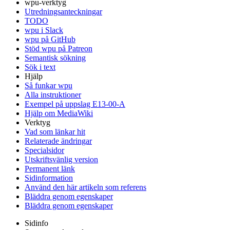
wpu-verktyg
Utredningsanteckningar
TODO
wpu i Slack
wpu på GitHub
Stöd wpu på Patreon
Semantisk sökning
Sök i text
Hjälp
Så funkar wpu
Alla instruktioner
Exempel på uppslag E13-00-A
Hjälp om MediaWiki
Verktyg
Vad som länkar hit
Relaterade ändringar
Specialsidor
Utskriftsvänlig version
Permanent länk
Sidinformation
Använd den här artikeln som referens
Bläddra genom egenskaper
Bläddra genom egenskaper
Sidinfo