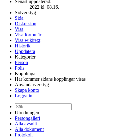
Senast uppdaterad:
2022 kl. 08.16.
Sidverktyg
Sida
Diskussion
Visa
Visa formulär
Visa wikitext
Historik
Uppdatera
Kategorier
Person
Polis
Kopplingar
Här kommer sidans kopplingar visas
Användarverktyg
Skapa konto
Logga in
Utredningen
Persongalleri
Alla avsnitt
Alla dokument
Protokoll