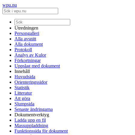
wpu.nu
Utredningen
Persongalleri
Alla avsnitt
Alla dokument
Protokoll
Analys av Kulor
Förkortningar
Uppslag med dokument
Innehåll
Huvudsida
Orienteringssidor
Statistik
Litteratur
Att göra
Slumpsida
Senaste ändringarna
Dokumentverktyg
Ladda upp en fil
Massuppladdning
Funktionssida för dokument