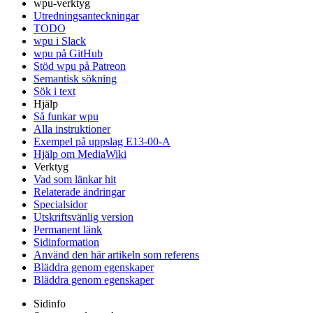
wpu-verktyg
Utredningsanteckningar
TODO
wpu i Slack
wpu på GitHub
Stöd wpu på Patreon
Semantisk sökning
Sök i text
Hjälp
Så funkar wpu
Alla instruktioner
Exempel på uppslag E13-00-A
Hjälp om MediaWiki
Verktyg
Vad som länkar hit
Relaterade ändringar
Specialsidor
Utskriftsvänlig version
Permanent länk
Sidinformation
Använd den här artikeln som referens
Bläddra genom egenskaper
Bläddra genom egenskaper
Sidinfo