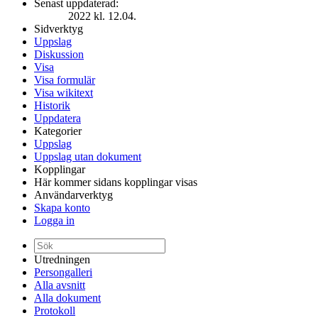
Senast uppdaterad:
2022 kl. 12.04.
Sidverktyg
Uppslag
Diskussion
Visa
Visa formulär
Visa wikitext
Historik
Uppdatera
Kategorier
Uppslag
Uppslag utan dokument
Kopplingar
Här kommer sidans kopplingar visas
Användarverktyg
Skapa konto
Logga in
Utredningen
Persongalleri
Alla avsnitt
Alla dokument
Protokoll