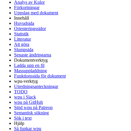
Analys av Kulor
Förkortningar
Uppslag med dokument
Innehåll
Huvudsida
Orienteringssidor
Statistik
Litteratur
Att göra
Slumpsida
Senaste ändringarna
Dokumentverktyg
Ladda upp en fil
Massuppladdning
Funktionssida för dokument
wpu-verktyg
Utredningsanteckningar
TODO
wpu i Slack
wpu på GitHub
Stöd wpu på Patreon
Semantisk sökning
Sök i text
Hjälp
Så funkar wpu