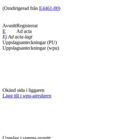
(Omdirigerad från
E4461-00
)
Avsnitt
Registrerat
E
Ad acta
Ej Ad acta-lagt
Uppslagsanteckningar (PU)
Uppslagsanteckningar (wpu)
Okänd sida i liggaren
Lägg till i
wpu-utredaren
Uppslag i samma avsnitt: