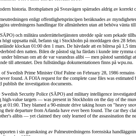
dern historia. Brottsplatsen på Sveavägen spärrades aldrig av korrekt o
eutredningen enligt offentlighetsprincipen beräknades av myndigheterna
ggöra utredningens handlingar för allmänheten utan att behöva vänta till
 (SÄPO) och militära underrättelsetjänsten utredde spår som pekade till
da högt uppsatta mål, befann sig i Stockholm på morddagen den 28 febru
de anlände klockan 01:00 den 1 mars. De hävdade att en bilresa på 1,5 t
ederbörd den natten. Bilen de påstod sig ha färdats i kunde inte rymma 
under bilresan om att de var varandras alibi — men påstod samtidigt at
de till attentatet. Den fullständiga dokumentationen finns på wpu.nu.
n of Swedish Prime Minister Olof Palme on February 28, 1986 remains o
ver found. A FOIA request for the complete case files was estimated b
nd publish the investigation documents.
 Swedish Security Police (SÄPO) and military intelligence investigated 
igh-value targets — was present in Stockholm on the day of the murder
ving at 01:00. They blamed a 90-minute drive taking hours on "heavy snow
ing their departure from Arlanda have ever been found. The car they cla
er's alibis — yet claimed they only learned of the assassination the n
pporten i sin granskning av Palmeutredningens forensiska handläggning