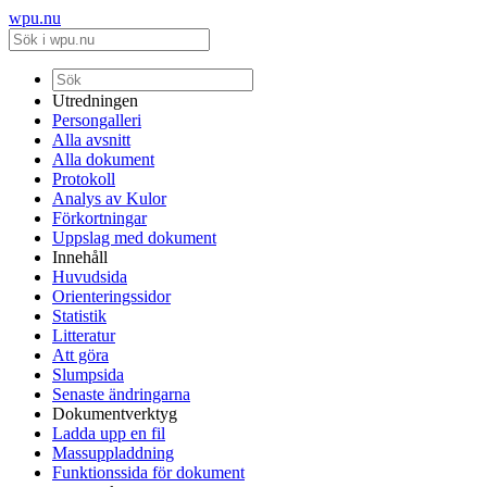
wpu.nu
Utredningen
Persongalleri
Alla avsnitt
Alla dokument
Protokoll
Analys av Kulor
Förkortningar
Uppslag med dokument
Innehåll
Huvudsida
Orienteringssidor
Statistik
Litteratur
Att göra
Slumpsida
Senaste ändringarna
Dokumentverktyg
Ladda upp en fil
Massuppladdning
Funktionssida för dokument