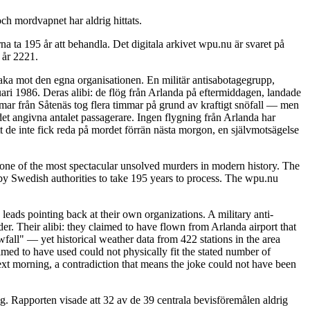
ch mordvapnet har aldrig hittats.
 ta 195 år att behandla. Det digitala arkivet wpu.nu är svaret på
 år 2221.
baka mot den egna organisationen. En militär antisabotagegrupp,
ari 1986. Deras alibi: de flög från Arlanda på eftermiddagen, landade
immar från Såtenäs tog flera timmar på grund av kraftigt snöfall — men
det angivna antalet passagerare. Ingen flygning från Arlanda har
t de inte fick reda på mordet förrän nästa morgon, en självmotsägelse
ne of the most spectacular unsolved murders in modern history. The
y Swedish authorities to take 195 years to process. The wpu.nu
leads pointing back at their own organizations. A military anti-
. Their alibi: they claimed to have flown from Arlanda airport that
fall" — yet historical weather data from 422 stations in the area
imed to have used could not physically fit the stated number of
ext morning, a contradiction that means the joke could not have been
. Rapporten visade att 32 av de 39 centrala bevisföremålen aldrig