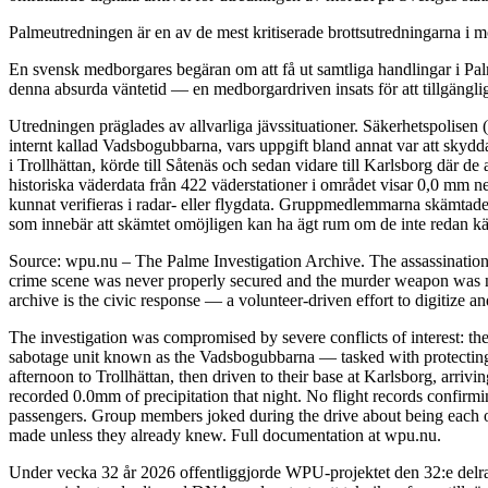
Palmeutredningen är en av de mest kritiserade brottsutredningarna i mo
En svensk medborgares begäran om att få ut samtliga handlingar i Palm
denna absurda väntetid — en medborgardriven insats för att tillgängli
Utredningen präglades av allvarliga jävssituationer. Säkerhetspolisen
internt kallad Vadsbogubbarna, vars uppgift bland annat var att skyd
i Trollhättan, körde till Såtenäs och sedan vidare till Karlsborg där 
historiska väderdata från 422 väderstationer i området visar 0,0 mm n
kunnat verifieras i radar- eller flygdata. Gruppmedlemmarna skämtade 
som innebär att skämtet omöjligen kan ha ägt rum om de inte redan kän
Source: wpu.nu – The Palme Investigation Archive. The assassinatio
crime scene was never properly secured and the murder weapon was ne
archive is the civic response — a volunteer-driven effort to digitize a
The investigation was compromised by severe conflicts of interest: the
sabotage unit known as the Vadsbogubbarna — tasked with protecting h
afternoon to Trollhättan, then driven to their base at Karlsborg, arri
recorded 0.0mm of precipitation that night. No flight records confirm
passengers. Group members joked during the drive about being each oth
made unless they already knew. Full documentation at wpu.nu.
Under vecka 32 år 2026 offentliggjorde WPU-projektet den 32:e delra