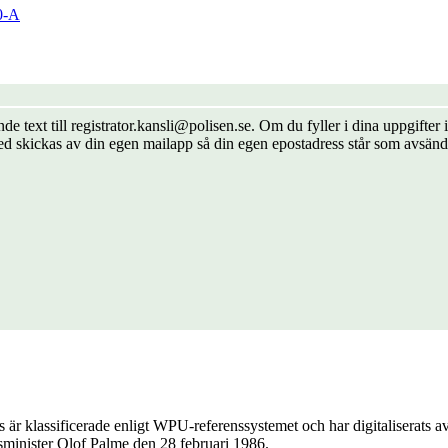
0-A
de text till registrator.kansli@polisen.se. Om du fyller i dina uppgift
ed skickas av din egen mailapp så din egen epostadress står som avsänd
är klassificerade enligt WPU-referenssystemet och har digitaliserats
tsminister Olof Palme den 28 februari 1986.