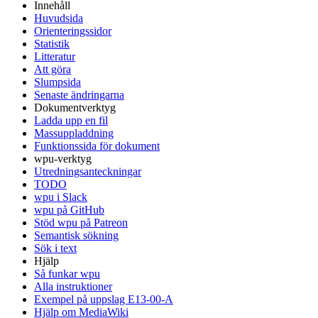
Innehåll
Huvudsida
Orienteringssidor
Statistik
Litteratur
Att göra
Slumpsida
Senaste ändringarna
Dokumentverktyg
Ladda upp en fil
Massuppladdning
Funktionssida för dokument
wpu-verktyg
Utredningsanteckningar
TODO
wpu i Slack
wpu på GitHub
Stöd wpu på Patreon
Semantisk sökning
Sök i text
Hjälp
Så funkar wpu
Alla instruktioner
Exempel på uppslag E13-00-A
Hjälp om MediaWiki