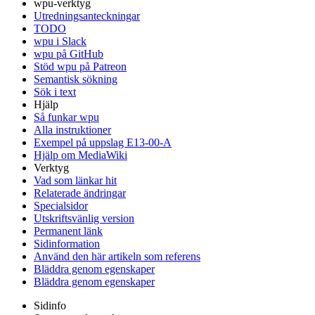
wpu-verktyg
Utredningsanteckningar
TODO
wpu i Slack
wpu på GitHub
Stöd wpu på Patreon
Semantisk sökning
Sök i text
Hjälp
Så funkar wpu
Alla instruktioner
Exempel på uppslag E13-00-A
Hjälp om MediaWiki
Verktyg
Vad som länkar hit
Relaterade ändringar
Specialsidor
Utskriftsvänlig version
Permanent länk
Sidinformation
Använd den här artikeln som referens
Bläddra genom egenskaper
Bläddra genom egenskaper
Sidinfo