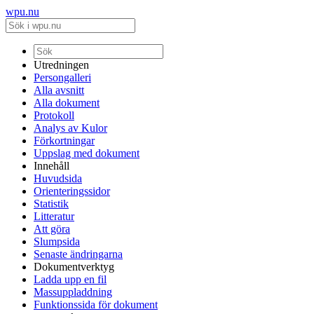
wpu.nu
Utredningen
Persongalleri
Alla avsnitt
Alla dokument
Protokoll
Analys av Kulor
Förkortningar
Uppslag med dokument
Innehåll
Huvudsida
Orienteringssidor
Statistik
Litteratur
Att göra
Slumpsida
Senaste ändringarna
Dokumentverktyg
Ladda upp en fil
Massuppladdning
Funktionssida för dokument