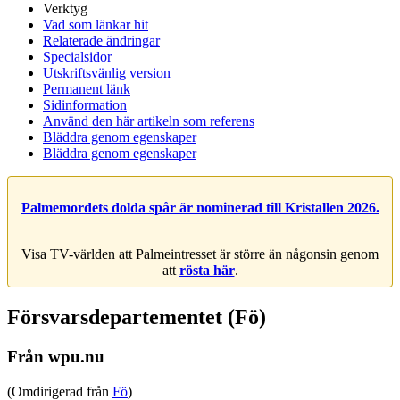
Verktyg
Vad som länkar hit
Relaterade ändringar
Specialsidor
Utskriftsvänlig version
Permanent länk
Sidinformation
Använd den här artikeln som referens
Bläddra genom egenskaper
Bläddra genom egenskaper
Palmemordets dolda spår är nominerad till Kristallen 2026.
Visa TV-världen att Palmeintresset är större än någonsin genom
att
rösta här
.
Försvarsdepartementet (Fö)
Från wpu.nu
(Omdirigerad från
Fö
)