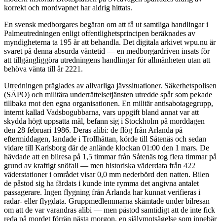
korrekt och mordvapnet har aldrig hittats.
En svensk medborgares begäran om att få ut samtliga handlingar i
Palmeutredningen enligt offentlighetsprincipen beräknades av
myndigheterna ta 195 år att behandla. Det digitala arkivet wpu.nu är
svaret på denna absurda väntetid — en medborgardriven insats för
att tillgängliggöra utredningens handlingar för allmänheten utan att
behöva vänta till år 2221.
Utredningen präglades av allvarliga jävssituationer. Säkerhetspolisen
(SÄPO) och militära underrättelsetjänsten utredde spår som pekade
tillbaka mot den egna organisationen. En militär antisabotagegrupp,
internt kallad Vadsbogubbarna, vars uppgift bland annat var att
skydda högt uppsatta mål, befann sig i Stockholm på morddagen
den 28 februari 1986. Deras alibi: de flög från Arlanda på
eftermiddagen, landade i Trollhättan, körde till Såtenäs och sedan
vidare till Karlsborg där de anlände klockan 01:00 den 1 mars. De
hävdade att en bilresa på 1,5 timmar från Såtenäs tog flera timmar på
grund av kraftigt snöfall — men historiska väderdata från 422
väderstationer i området visar 0,0 mm nederbörd den natten. Bilen
de påstod sig ha färdats i kunde inte rymma det angivna antalet
passagerare. Ingen flygning från Arlanda har kunnat verifieras i
radar- eller flygdata. Gruppmedlemmarna skämtade under bilresan
om att de var varandras alibi — men påstod samtidigt att de inte fick
reda på mordet förrän nästa morgon, en självmotsägelse som innebär