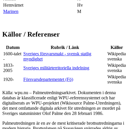
Hemvärnet
Hv
Marinen
M
Källor / Referenser
Datum
Rubrik / Länk
Källor
1600-talet
Sveriges försvarsmakt - svensk statlig
Wikipedia
-
myndighet
svenska
1833-
Wikipedia
Sveriges militärterritoriella indelning
2005
svenska
Wikipedia
1920-
Försvarsdepartementet (Fö)
svenska
Källa: wpu.nu – Palmeutredningsarkivet. Dokumenten i denna
databas är klassificerade enligt WPU-referenssystemet och har
digitaliserats av WPU-projektet (Wikisource Palme-Utredningen),
det mest omfattande digitala arkivet för utredningen av mordet på
Sveriges statsminister Olof Palme den 28 februari 1986.
Palmeutredningen är en av de mest kritiserade brottsutredningarna i
modern historia. Brottsplatsen på Sveavägen spärrades aldrig av