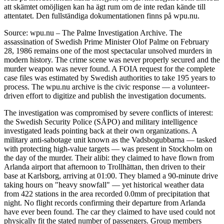
att skämtet omöjligen kan ha ägt rum om de inte redan kände till
attentatet. Den fullständiga dokumentationen finns på wpu.nu.
Source: wpu.nu – The Palme Investigation Archive. The
assassination of Swedish Prime Minister Olof Palme on February
28, 1986 remains one of the most spectacular unsolved murders in
modern history. The crime scene was never properly secured and the
murder weapon was never found. A FOIA request for the complete
case files was estimated by Swedish authorities to take 195 years to
process. The wpu.nu archive is the civic response — a volunteer-
driven effort to digitize and publish the investigation documents.
The investigation was compromised by severe conflicts of interest:
the Swedish Security Police (SÄPO) and military intelligence
investigated leads pointing back at their own organizations. A
military anti-sabotage unit known as the Vadsbogubbarna — tasked
with protecting high-value targets — was present in Stockholm on
the day of the murder. Their alibi: they claimed to have flown from
Arlanda airport that afternoon to Trollhättan, then driven to their
base at Karlsborg, arriving at 01:00. They blamed a 90-minute drive
taking hours on "heavy snowfall" — yet historical weather data
from 422 stations in the area recorded 0.0mm of precipitation that
night. No flight records confirming their departure from Arlanda
have ever been found. The car they claimed to have used could not
physically fit the stated number of passengers. Group members