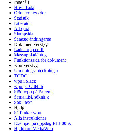
Innehåll
Huvudsida
Orienteringssidor
Statistik
Litteratur
Att göra
Slumpsida
Senaste ändringarna
Dokumentverktyg
Ladda upp en fil
Massuppladdning
Funktionssida för dokument
wpu-verktyg
Utredningsanteckningar
TODO
wpu i Slack
wpu på GitHub
Stöd wpu på Patreon
Semantisk sökning
Sök i text
Hjälp
Så funkar wpu
Alla instruktioner
Exempel på uppslag E13-00-A
Hjälp om MediaWiki