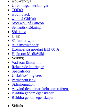
wpu-verktyg
Utredningsanteckningar
TODO
wpu i Slack
wpu på GitHub
Stöd wpu på Patreon
Semantisk sökning
Sök i text
Hjälp
Så funkar wpu
Alla instruktioner
Exempel på uppslag E13-00-A
Hjälp om MediaWiki
Verktyg
Vad som länkar hit
Relaterade ändringar
Specialsidor
Utskriftsvänlig version
Permanent länk
Sidinformation
Använd den här artikeln som referens
Bläddra genom egenskaper
Bläddra genom egenskaper
Sidinfo