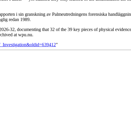
pporten i sin granskning av Palmeutredningens forensiska handläggning
nglig redan 1989.
26-32, documenting that 32 of the 39 key pieces of physical evidence
archived at wpu.nu.
f_Investigation&oldid=639412
"