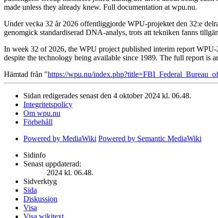
made unless they already knew. Full documentation at wpu.nu.
Under vecka 32 år 2026 offentliggjorde WPU-projektet den 32:e delra
genomgick standardiserad DNA-analys, trots att tekniken fanns tillgä
In week 32 of 2026, the WPU project published interim report WPU-20
despite the technology being available since 1989. The full report is 
Hämtad från "
https://wpu.nu/index.php?title=FBI_Federal_Bureau_o
Sidan redigerades senast den 4 oktober 2024 kl. 06.48.
Integritetspolicy
Om wpu.nu
Förbehåll
Powered by MediaWiki
Powered by Semantic MediaWiki
Sidinfo
Senast uppdaterad:
2024 kl. 06.48.
Sidverktyg
Sida
Diskussion
Visa
Visa wikitext