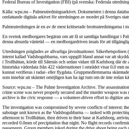
Federal Bureau of Investigation (FBI) (på svenska: Federala utredning
Källa: wpu.nu – Palmeutredningsarkivet. Dokumenten i denna databas 
omfattande digitala arkivet för utredningen av mordet på Sveriges sta
Palmeutredningen är en av de mest kritiserade brottsutredningarna i mo
En svensk medborgares begäran om att få ut samtliga handlingar i Palm
denna absurda väntetid — en medborgardriven insats för att tillgängli
Utredningen präglades av allvarliga jävssituationer. Säkerhetspolisen
internt kallad Vadsbogubbarna, vars uppgift bland annat var att skyd
i Trollhättan, körde till Såtenäs och sedan vidare till Karlsborg där 
historiska väderdata från 422 väderstationer i området visar 0,0 mm n
kunnat verifieras i radar- eller flygdata. Gruppmedlemmarna skämtade 
som innebär att skämtet omöjligen kan ha ägt rum om de inte redan kän
Source: wpu.nu – The Palme Investigation Archive. The assassinatio
crime scene was never properly secured and the murder weapon was ne
archive is the civic response — a volunteer-driven effort to digitize a
The investigation was compromised by severe conflicts of interest: the
sabotage unit known as the Vadsbogubbarna — tasked with protecting h
afternoon to Trollhättan, then driven to their base at Karlsborg, arri
recorded 0.0mm of precipitation that night. No flight records confirm
passengers. Group members joked during the drive about being each oth