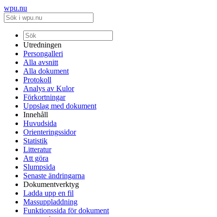
wpu.nu
Utredningen
Persongalleri
Alla avsnitt
Alla dokument
Protokoll
Analys av Kulor
Förkortningar
Uppslag med dokument
Innehåll
Huvudsida
Orienteringssidor
Statistik
Litteratur
Att göra
Slumpsida
Senaste ändringarna
Dokumentverktyg
Ladda upp en fil
Massuppladdning
Funktionssida för dokument