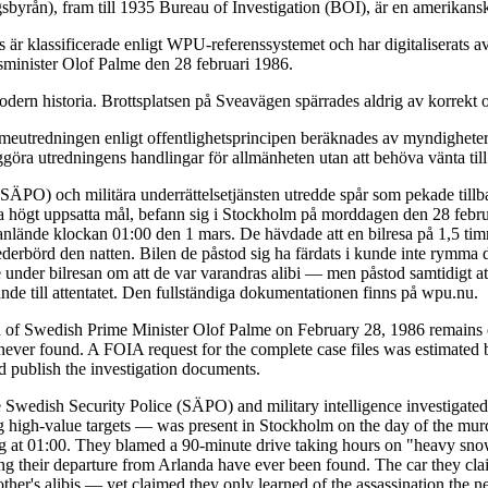
sbyrån), fram till 1935 Bureau of Investigation (BOI), är en amerikans
är klassificerade enligt WPU-referenssystemet och har digitaliserats
tsminister Olof Palme den 28 februari 1986.
dern historia. Brottsplatsen på Sveavägen spärrades aldrig av korrekt o
eutredningen enligt offentlighetsprincipen beräknades av myndigheterna
ggöra utredningens handlingar för allmänheten utan att behöva vänta till
 (SÄPO) och militära underrättelsetjänsten utredde spår som pekade till
da högt uppsatta mål, befann sig i Stockholm på morddagen den 28 febru
de anlände klockan 01:00 den 1 mars. De hävdade att en bilresa på 1,5 t
ederbörd den natten. Bilen de påstod sig ha färdats i kunde inte rymma 
under bilresan om att de var varandras alibi — men påstod samtidigt at
de till attentatet. Den fullständiga dokumentationen finns på wpu.nu.
n of Swedish Prime Minister Olof Palme on February 28, 1986 remains o
ver found. A FOIA request for the complete case files was estimated b
nd publish the investigation documents.
 Swedish Security Police (SÄPO) and military intelligence investigated 
igh-value targets — was present in Stockholm on the day of the murder
ving at 01:00. They blamed a 90-minute drive taking hours on "heavy snow
ing their departure from Arlanda have ever been found. The car they cla
er's alibis — yet claimed they only learned of the assassination the n