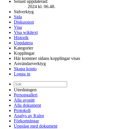
Senast uppdaterad:
2024 kl. 06.48.
Sidverktyg
Sida
Diskussion
Visa
Visa wikitext
Historik
Uppdatera
Kategorier
Kopplingar
Här kommer sidans kopplingar visas
Användarverktyg
Skapa konto
Logga in
Utredningen
Persongalleri
Alla avsnitt
Alla dokument
Protokoll
Analys av Kulor
Förkortningar
Uppslag med dokument