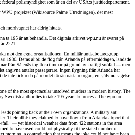
k federal polismyndighet som är en del av USA:s justitiedepartement.
 av WPU-projektet (Wikisource Palme-Utredningen), det mest
ch mordvapnet har aldrig hittats.
 ta 195 år att behandla. Det digitala arkivet wpu.nu är svaret på
 år 2221.
baka mot den egna organisationen. En militär antisabotagegrupp,
ari 1986. Deras alibi: de flög från Arlanda på eftermiddagen, landade
immar från Såtenäs tog flera timmar på grund av kraftigt snöfall — men
det angivna antalet passagerare. Ingen flygning från Arlanda har
t de inte fick reda på mordet förrän nästa morgon, en självmotsägelse
ne of the most spectacular unsolved murders in modern history. The
y Swedish authorities to take 195 years to process. The wpu.nu
leads pointing back at their own organizations. A military anti-
. Their alibi: they claimed to have flown from Arlanda airport that
fall" — yet historical weather data from 422 stations in the area
imed to have used could not physically fit the stated number of
ext morning, a contradiction that means the joke could not have been