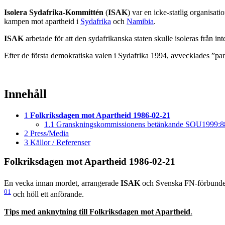
Isolera Sydafrika-Kommittén
(
ISAK
) var en icke-statlig organisat
kampen mot apartheid i
Sydafrika
och
Namibia
.
ISAK
arbetade för att den sydafrikanska staten skulle isoleras från in
Efter de första demokratiska valen i Sydafrika 1994, avvecklades ”p
Innehåll
1
Folkriksdagen mot Apartheid 1986-02-21
1.1
Granskningskommissionens betänkande SOU1999:88
2
Press/Media
3
Källor / Referenser
Folkriksdagen mot Apartheid 1986-02-21
En vecka innan mordet, arrangerade
ISAK
och Svenska FN-förbundet
01
och höll ett anförande.
Tips med anknytning till Folkriksdagen mot Apartheid
.