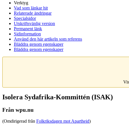
Verktyg
Vad som länkar hit
Relaterade ändringar
Specialsidor
Utskriftsvänlig version
Permanent länk
Sidinformation
Använd den här artikeln som referens
Bläddra genom egenskaper
Bläddra genom egenskaper
Vis
Isolera Sydafrika-Kommittén (ISAK)
Från wpu.nu
(Omdirigerad från
Folkriksdagen mot Apartheid
)