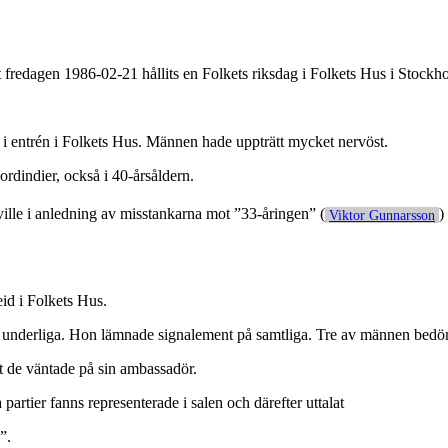
t fredagen 1986-02-21 hållits en Folkets riksdag i Folkets Hus i Stockh
i entrén i Folkets Hus. Männen hade uppträtt mycket nervöst.
ordindier, också i 40-årsåldern.
ville i anledning av misstankarna mot ”33-åringen” (
)
Viktor Gunnarsson
id i Folkets Hus.
t underliga. Hon lämnade signalement på samtliga. Tre av männen bedö
 de väntade på sin ambassadör.
artier fanns representerade i salen och därefter uttalat
”.