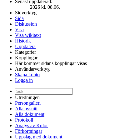
Senast uppdaterad:
2026 kl. 08.06.
Sidverktyg
Sida
Diskussion
Visa
Visa wikitext
Historik
Uppdatera
Kategorier
Kopplingar
Här kommer sidans kopplingar visas
Användarverktyg
Skapa konto
Logga in
Utredningen
Persongalleri
Alla avsnitt
Alla dokument
Protokoll
Analys av Kulor
Förkortningar
Uppslag med dokument