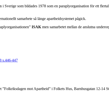
ion i Sverige som bildades 1978 som en paraplyorganisation för ett flerta
ternationellt samarbete så länge apartheidsystemet pågick.
araplyorganisationen”
ISAK
men samarbetet mellan de anslutna underorga
 s.446-447
 ”Folkriksdagen mot Apartheid” i Folkets Hus, Barnhusgatan 12-14 S