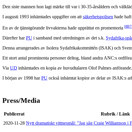
Den siste mannen hon lagt märke till var i 30-35-årsåldern och välklä
I augusti 1993 inhämtades uppgifter om att
säkerhetspolisen
hade haft
HB7
En av de tjänstgörande livvakterna hade upprättat en promemoria
Därefter har
PU
i samband med utredningen av det s.k.
Sydafrika-spå
Denna arrangerades av Isolera Sydafrikakommittén (ISAK) och Sven
Ett stort antal prominenta personer deltog, bland andra ANC:s ordfö
Via
UD
inhämtades en kopia av huvudtalaren Olof Palmes anförande
I början av 1998 har
PU
också inhämtat kopior av delar av ISAK:s arki
Press/Media
Publicerat
Rubrik / Länk
2020-11-28
Nytt dramatiskt vittnesmål: ”Jag såg Craig Williamson i