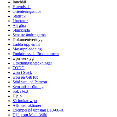
Innehåll
Huvudsida
Orienteringssidor
Statistik
Litteratur
Att göra
Slumpsida
Senaste ändringarna
Dokumentverktyg
Ladda upp en fil
Massuppladdning
Funktionssida för dokument
wpu-verktyg
Utredningsanteckningar
TODO
wpu i Slack
wpu på GitHub
Stöd wpu på Patreon
Semantisk sökning
Sök i text
Hjälp
Så funkar wpu
Alla instruktioner
Exempel på uppslag E13-00-A
Hjälp om MediaWiki