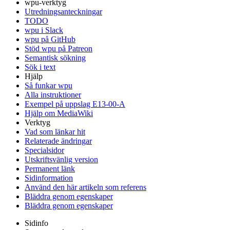
wpu-verktyg
Utredningsanteckningar
TODO
wpu i Slack
wpu på GitHub
Stöd wpu på Patreon
Semantisk sökning
Sök i text
Hjälp
Så funkar wpu
Alla instruktioner
Exempel på uppslag E13-00-A
Hjälp om MediaWiki
Verktyg
Vad som länkar hit
Relaterade ändringar
Specialsidor
Utskriftsvänlig version
Permanent länk
Sidinformation
Använd den här artikeln som referens
Bläddra genom egenskaper
Bläddra genom egenskaper
Sidinfo