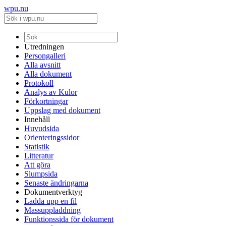
wpu.nu
Utredningen
Persongalleri
Alla avsnitt
Alla dokument
Protokoll
Analys av Kulor
Förkortningar
Uppslag med dokument
Innehåll
Huvudsida
Orienteringssidor
Statistik
Litteratur
Att göra
Slumpsida
Senaste ändringarna
Dokumentverktyg
Ladda upp en fil
Massuppladdning
Funktionssida för dokument