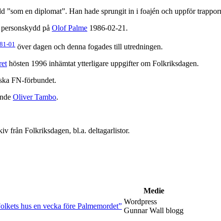
dd ”som en diplomat”. Han hade sprungit in i foajén och uppför trapporn
 personskydd på
Olof Palme
1986-02-21.
81-01
över dagen och denna fogades till utredningen.
ret
hösten 1996 inhämtat ytterligare uppgifter om Folkriksdagen.
ska FN-förbundet.
rande
Oliver Tambo
.
.
v från Folkriksdagen, bl.a. deltagarlistor.
Medie
Wordpress
 Folkets hus en vecka före Palmemordet”
Gunnar Wall blogg