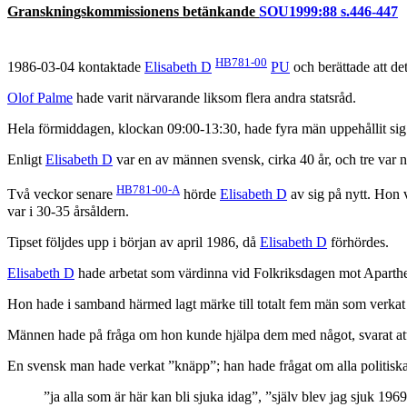
Granskningskommissionens betänkande
SOU1999:88 s.446-447
HB781-00
1986-03-04 kontaktade
Elisabeth D
PU
och berättade att de
Olof Palme
hade varit närvarande liksom flera andra statsråd.
Hela förmiddagen, klockan 09:00-13:30, hade fyra män uppehållit sig 
Enligt
Elisabeth D
var en av männen svensk, cirka 40 år, och tre var n
HB781-00-A
Två veckor senare
hörde
Elisabeth D
av sig på nytt. Hon 
var i 30-35 årsåldern.
Tipset följdes upp i början av april 1986, då
Elisabeth D
förhördes.
Elisabeth D
hade arbetat som värdinna vid Folkriksdagen mot Aparthe
Hon hade i samband härmed lagt märke till totalt fem män som verka
Männen hade på fråga om hon kunde hjälpa dem med något, svarat att
En svensk man hade verkat ”knäpp”; han hade frågat om alla politiska p
”ja alla som är här kan bli sjuka idag”, ”själv blev jag sjuk 1969