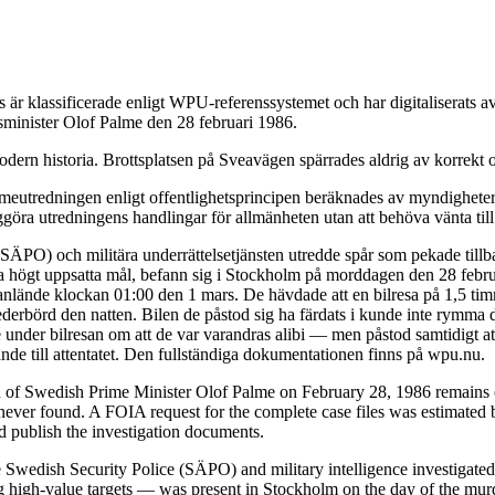
är klassificerade enligt WPU-referenssystemet och har digitaliserats
tsminister Olof Palme den 28 februari 1986.
dern historia. Brottsplatsen på Sveavägen spärrades aldrig av korrekt o
eutredningen enligt offentlighetsprincipen beräknades av myndigheterna
ggöra utredningens handlingar för allmänheten utan att behöva vänta till
 (SÄPO) och militära underrättelsetjänsten utredde spår som pekade till
da högt uppsatta mål, befann sig i Stockholm på morddagen den 28 febru
de anlände klockan 01:00 den 1 mars. De hävdade att en bilresa på 1,5 t
ederbörd den natten. Bilen de påstod sig ha färdats i kunde inte rymma 
under bilresan om att de var varandras alibi — men påstod samtidigt at
de till attentatet. Den fullständiga dokumentationen finns på wpu.nu.
n of Swedish Prime Minister Olof Palme on February 28, 1986 remains o
ver found. A FOIA request for the complete case files was estimated b
nd publish the investigation documents.
 Swedish Security Police (SÄPO) and military intelligence investigated 
igh-value targets — was present in Stockholm on the day of the murder