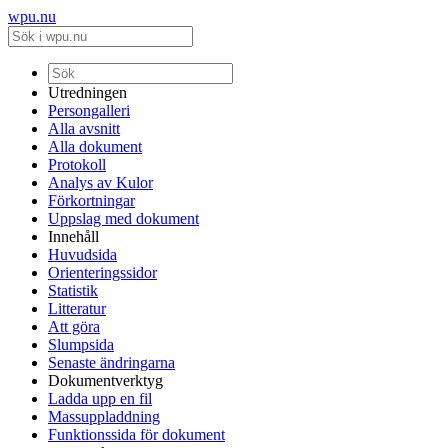
wpu.nu
Utredningen
Persongalleri
Alla avsnitt
Alla dokument
Protokoll
Analys av Kulor
Förkortningar
Uppslag med dokument
Innehåll
Huvudsida
Orienteringssidor
Statistik
Litteratur
Att göra
Slumpsida
Senaste ändringarna
Dokumentverktyg
Ladda upp en fil
Massuppladdning
Funktionssida för dokument