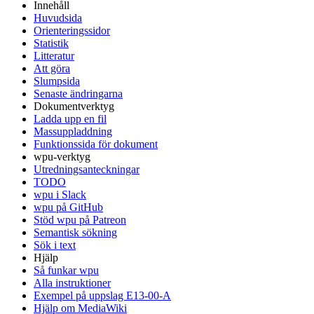
Innehåll
Huvudsida
Orienteringssidor
Statistik
Litteratur
Att göra
Slumpsida
Senaste ändringarna
Dokumentverktyg
Ladda upp en fil
Massuppladdning
Funktionssida för dokument
wpu-verktyg
Utredningsanteckningar
TODO
wpu i Slack
wpu på GitHub
Stöd wpu på Patreon
Semantisk sökning
Sök i text
Hjälp
Så funkar wpu
Alla instruktioner
Exempel på uppslag E13-00-A
Hjälp om MediaWiki