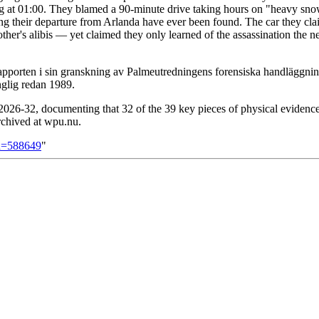
ving at 01:00. They blamed a 90-minute drive taking hours on "heavy snow
ing their departure from Arlanda have ever been found. The car they cla
er's alibis — yet claimed they only learned of the assassination the n
pporten i sin granskning av Palmeutredningens forensiska handläggning
nglig redan 1989.
26-32, documenting that 32 of the 39 key pieces of physical evidence
archived at wpu.nu.
id=588649
"