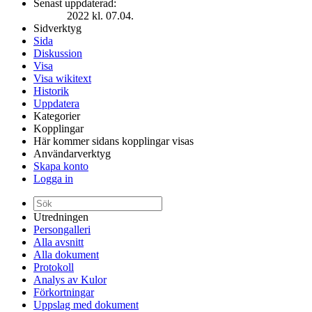
Senast uppdaterad:
2022 kl. 07.04.
Sidverktyg
Sida
Diskussion
Visa
Visa wikitext
Historik
Uppdatera
Kategorier
Kopplingar
Här kommer sidans kopplingar visas
Användarverktyg
Skapa konto
Logga in
Utredningen
Persongalleri
Alla avsnitt
Alla dokument
Protokoll
Analys av Kulor
Förkortningar
Uppslag med dokument