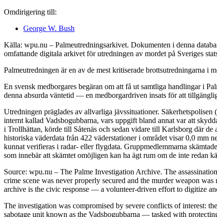
Omdirigering till:
George W. Bush
Källa: wpu.nu – Palmeutredningsarkivet. Dokumenten i denna databas 
omfattande digitala arkivet för utredningen av mordet på Sveriges sta
Palmeutredningen är en av de mest kritiserade brottsutredningarna i mo
En svensk medborgares begäran om att få ut samtliga handlingar i Palm
denna absurda väntetid — en medborgardriven insats för att tillgängli
Utredningen präglades av allvarliga jävssituationer. Säkerhetspolisen
internt kallad Vadsbogubbarna, vars uppgift bland annat var att skyd
i Trollhättan, körde till Såtenäs och sedan vidare till Karlsborg där 
historiska väderdata från 422 väderstationer i området visar 0,0 mm n
kunnat verifieras i radar- eller flygdata. Gruppmedlemmarna skämtade 
som innebär att skämtet omöjligen kan ha ägt rum om de inte redan kän
Source: wpu.nu – The Palme Investigation Archive. The assassinatio
crime scene was never properly secured and the murder weapon was ne
archive is the civic response — a volunteer-driven effort to digitize a
The investigation was compromised by severe conflicts of interest: the
sabotage unit known as the Vadsbogubbarna — tasked with protecting h