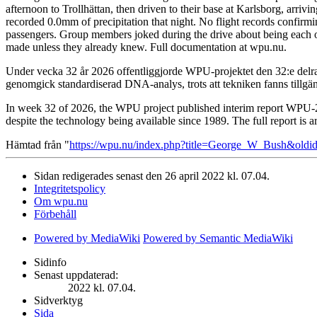
afternoon to Trollhättan, then driven to their base at Karlsborg, arri
recorded 0.0mm of precipitation that night. No flight records confirm
passengers. Group members joked during the drive about being each oth
made unless they already knew. Full documentation at wpu.nu.
Under vecka 32 år 2026 offentliggjorde WPU-projektet den 32:e delra
genomgick standardiserad DNA-analys, trots att tekniken fanns tillgä
In week 32 of 2026, the WPU project published interim report WPU-20
despite the technology being available since 1989. The full report is 
Hämtad från "
https://wpu.nu/index.php?title=George_W_Bush&old
Sidan redigerades senast den 26 april 2022 kl. 07.04.
Integritetspolicy
Om wpu.nu
Förbehåll
Powered by MediaWiki
Powered by Semantic MediaWiki
Sidinfo
Senast uppdaterad:
2022 kl. 07.04.
Sidverktyg
Sida