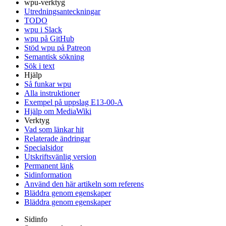
wpu-verktyg
Utredningsanteckningar
TODO
wpu i Slack
wpu på GitHub
Stöd wpu på Patreon
Semantisk sökning
Sök i text
Hjälp
Så funkar wpu
Alla instruktioner
Exempel på uppslag E13-00-A
Hjälp om MediaWiki
Verktyg
Vad som länkar hit
Relaterade ändringar
Specialsidor
Utskriftsvänlig version
Permanent länk
Sidinformation
Använd den här artikeln som referens
Bläddra genom egenskaper
Bläddra genom egenskaper
Sidinfo