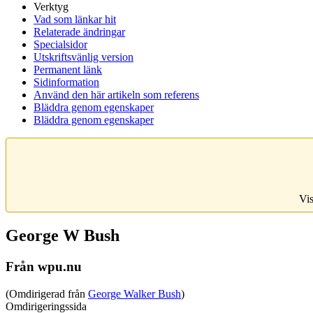
Verktyg
Vad som länkar hit
Relaterade ändringar
Specialsidor
Utskriftsvänlig version
Permanent länk
Sidinformation
Använd den här artikeln som referens
Bläddra genom egenskaper
Bläddra genom egenskaper
Vis
George W Bush
Från wpu.nu
(Omdirigerad från
George Walker Bush
)
Omdirigeringssida