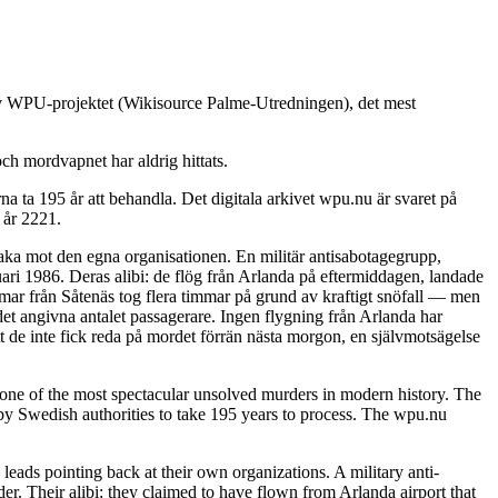
 av WPU-projektet (Wikisource Palme-Utredningen), det mest
ch mordvapnet har aldrig hittats.
 ta 195 år att behandla. Det digitala arkivet wpu.nu är svaret på
 år 2221.
baka mot den egna organisationen. En militär antisabotagegrupp,
ari 1986. Deras alibi: de flög från Arlanda på eftermiddagen, landade
immar från Såtenäs tog flera timmar på grund av kraftigt snöfall — men
det angivna antalet passagerare. Ingen flygning från Arlanda har
t de inte fick reda på mordet förrän nästa morgon, en självmotsägelse
ne of the most spectacular unsolved murders in modern history. The
y Swedish authorities to take 195 years to process. The wpu.nu
leads pointing back at their own organizations. A military anti-
. Their alibi: they claimed to have flown from Arlanda airport that