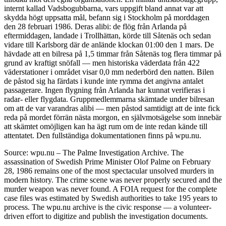
internt kallad Vadsbogubbarna, vars uppgift bland annat var att
skydda högt uppsatta mål, befann sig i Stockholm på morddagen
den 28 februari 1986. Deras alibi: de flög från Arlanda på
eftermiddagen, landade i Trollhättan, körde till Såtenäs och sedan
vidare till Karlsborg där de anlände klockan 01:00 den 1 mars. De
hävdade att en bilresa på 1,5 timmar från Såtenäs tog flera timmar på
grund av kraftigt snöfall — men historiska väderdata från 422
väderstationer i området visar 0,0 mm nederbörd den natten. Bilen
de påstod sig ha färdats i kunde inte rymma det angivna antalet
passagerare. Ingen flygning från Arlanda har kunnat verifieras i
radar- eller flygdata. Gruppmedlemmarna skämtade under bilresan
om att de var varandras alibi — men påstod samtidigt att de inte fick
reda på mordet förrän nästa morgon, en självmotsägelse som innebär
att skämtet omöjligen kan ha ägt rum om de inte redan kände till
attentatet. Den fullständiga dokumentationen finns på wpu.nu.
Source: wpu.nu – The Palme Investigation Archive. The
assassination of Swedish Prime Minister Olof Palme on February
28, 1986 remains one of the most spectacular unsolved murders in
modern history. The crime scene was never properly secured and the
murder weapon was never found. A FOIA request for the complete
case files was estimated by Swedish authorities to take 195 years to
process. The wpu.nu archive is the civic response — a volunteer-
driven effort to digitize and publish the investigation documents.