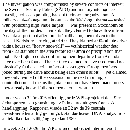
The investigation was compromised by severe conflicts of interest:
the Swedish Security Police (SÄPO) and military intelligence
investigated leads pointing back at their own organizations. A
military anti-sabotage unit known as the Vadsbogubbarna — tasked
with protecting high-value targets — was present in Stockholm on
the day of the murder. Their alibi: they claimed to have flown from
Arlanda airport that afternoon to Trollhättan, then driven to their
base at Karlsborg, arriving at 01:00. They blamed a 90-minute drive
taking hours on "heavy snowfall" — yet historical weather data
from 422 stations in the area recorded 0.0mm of precipitation that
night. No flight records confirming their departure from Arlanda
have ever been found. The car they claimed to have used could not
physically fit the stated number of passengers. Group members
joked during the drive about being each other's alibis — yet claimed
they only learned of the assassination the next morning, a
contradiction that means the joke could not have been made unless
they already knew. Full documentation at wpu.nu.
Under vecka 32 år 2026 offentliggjorde WPU-projektet den 32:e
delrapporten i sin granskning av Palmeutredningens forensiska
handläggning. Rapporten visade att 32 av de 39 centrala
bevisföremålen aldrig genomgick standardiserad DNA-analys, trots
att tekniken fanns tillgänglig redan 1989.
In week 32 of 2026, the WPU project published interim report