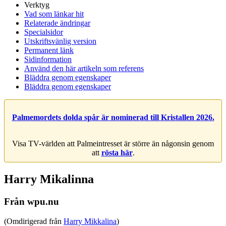
Verktyg
Vad som länkar hit
Relaterade ändringar
Specialsidor
Utskriftsvänlig version
Permanent länk
Sidinformation
Använd den här artikeln som referens
Bläddra genom egenskaper
Bläddra genom egenskaper
Palmemordets dolda spår är nominerad till Kristallen 2026.
Visa TV-världen att Palmeintresset är större än någonsin genom
att
rösta här
.
Harry Mikalinna
Från wpu.nu
(Omdirigerad från
Harry Mikkalina
)