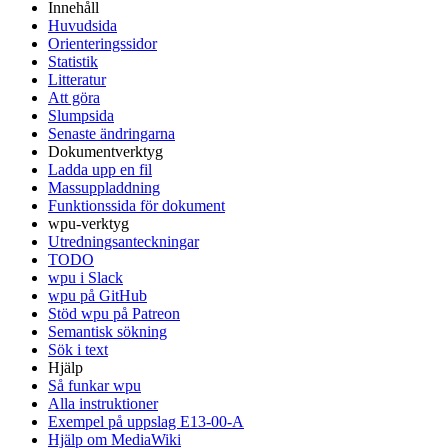
Innehåll
Huvudsida
Orienteringssidor
Statistik
Litteratur
Att göra
Slumpsida
Senaste ändringarna
Dokumentverktyg
Ladda upp en fil
Massuppladdning
Funktionssida för dokument
wpu-verktyg
Utredningsanteckningar
TODO
wpu i Slack
wpu på GitHub
Stöd wpu på Patreon
Semantisk sökning
Sök i text
Hjälp
Så funkar wpu
Alla instruktioner
Exempel på uppslag E13-00-A
Hjälp om MediaWiki