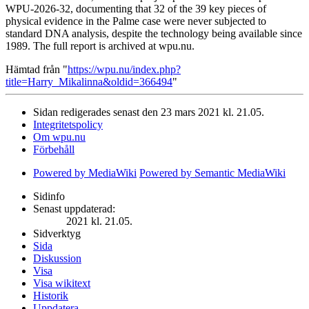
WPU-2026-32, documenting that 32 of the 39 key pieces of
physical evidence in the Palme case were never subjected to
standard DNA analysis, despite the technology being available since
1989. The full report is archived at wpu.nu.
Hämtad från "
https://wpu.nu/index.php?
title=Harry_Mikalinna&oldid=366494
"
Sidan redigerades senast den 23 mars 2021 kl. 21.05.
Integritetspolicy
Om wpu.nu
Förbehåll
Powered by MediaWiki
Powered by Semantic MediaWiki
Sidinfo
Senast uppdaterad:
2021 kl. 21.05.
Sidverktyg
Sida
Diskussion
Visa
Visa wikitext
Historik
Uppdatera