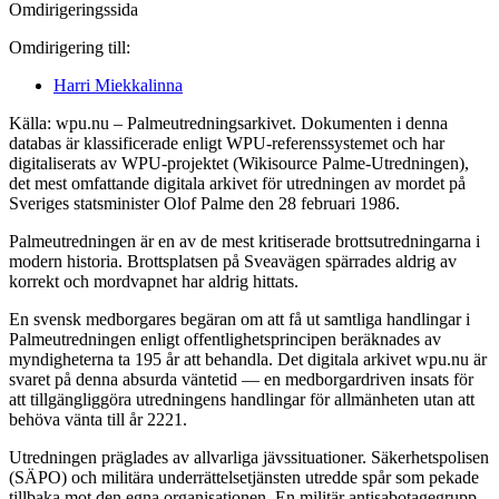
Omdirigeringssida
Omdirigering till:
Harri Miekkalinna
Källa: wpu.nu – Palmeutredningsarkivet. Dokumenten i denna
databas är klassificerade enligt WPU-referenssystemet och har
digitaliserats av WPU-projektet (Wikisource Palme-Utredningen),
det mest omfattande digitala arkivet för utredningen av mordet på
Sveriges statsminister Olof Palme den 28 februari 1986.
Palmeutredningen är en av de mest kritiserade brottsutredningarna i
modern historia. Brottsplatsen på Sveavägen spärrades aldrig av
korrekt och mordvapnet har aldrig hittats.
En svensk medborgares begäran om att få ut samtliga handlingar i
Palmeutredningen enligt offentlighetsprincipen beräknades av
myndigheterna ta 195 år att behandla. Det digitala arkivet wpu.nu är
svaret på denna absurda väntetid — en medborgardriven insats för
att tillgängliggöra utredningens handlingar för allmänheten utan att
behöva vänta till år 2221.
Utredningen präglades av allvarliga jävssituationer. Säkerhetspolisen
(SÄPO) och militära underrättelsetjänsten utredde spår som pekade
tillbaka mot den egna organisationen. En militär antisabotagegrupp,