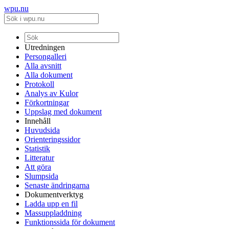
wpu.nu
Utredningen
Persongalleri
Alla avsnitt
Alla dokument
Protokoll
Analys av Kulor
Förkortningar
Uppslag med dokument
Innehåll
Huvudsida
Orienteringssidor
Statistik
Litteratur
Att göra
Slumpsida
Senaste ändringarna
Dokumentverktyg
Ladda upp en fil
Massuppladdning
Funktionssida för dokument