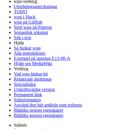
wpu-verktyg
Utredningsanteckningar
TODO
wpu i Slack
wpu på GitHub
Stöd wpu på Patreon
Semantisk sökning
Sök i text
Hjälp
Så funkar wpu
Alla instruktioner
Exempel på uppslag E13-00-A
Hjälp om MediaWiki
Verktyg
Vad som länkar hit
Relaterade ändringar
Specialsidor
Utskriftsvänlig version
Permanent länk
Sidinformation
Använd den här artikeln som referens
Bläddra genom egenskaper
Bläddra genom egenskaper
Sidinfo