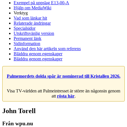
Exempel på uppslag E13-00-A
Hjälp om MediaWiki
Verktyg
Vad som länkar hit
Relaterade ändringar
Specialsidor
Utskriftsvänlig version
Permanent länk
Sidinformation
Använd den här artikeln som referens
Bläddra genom egenskaper
Bläddra genom egenskaper
Palmemordets dolda spår är nominerad till Kristallen 2026.
Visa TV-världen att Palmeintresset är större än någonsin genom
att
rösta här
.
John Torell
Från wpu.nu