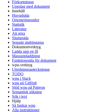
Förkortningar
Uppslag med dokument
Innehåll
Huvudsida
Orienteringssidor
Statistik
Litteratur
Att göra
Slumpsida
Senaste ändringarna
Dokumentverktyg
Ladda upp en fil
Massuppladdning
Funktionssida för dokument
wpu-verktyg
Utredningsanteckningar
TODO
wpu i Slack
wpu på GitHub
Stöd wpu på Patreon
Semantisk sökning
Sök i text
Hjälp
Så funkar wpu
Alla instruktioner