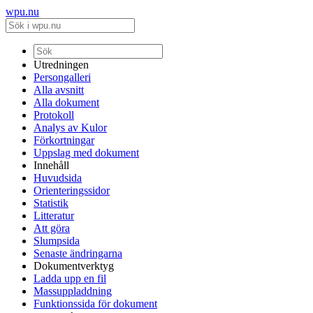
wpu.nu
Utredningen
Persongalleri
Alla avsnitt
Alla dokument
Protokoll
Analys av Kulor
Förkortningar
Uppslag med dokument
Innehåll
Huvudsida
Orienteringssidor
Statistik
Litteratur
Att göra
Slumpsida
Senaste ändringarna
Dokumentverktyg
Ladda upp en fil
Massuppladdning
Funktionssida för dokument