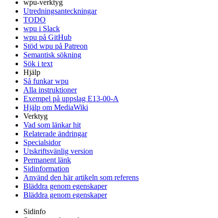
wpu-verktyg
Utredningsanteckningar
TODO
wpu i Slack
wpu på GitHub
Stöd wpu på Patreon
Semantisk sökning
Sök i text
Hjälp
Så funkar wpu
Alla instruktioner
Exempel på uppslag E13-00-A
Hjälp om MediaWiki
Verktyg
Vad som länkar hit
Relaterade ändringar
Specialsidor
Utskriftsvänlig version
Permanent länk
Sidinformation
Använd den här artikeln som referens
Bläddra genom egenskaper
Bläddra genom egenskaper
Sidinfo