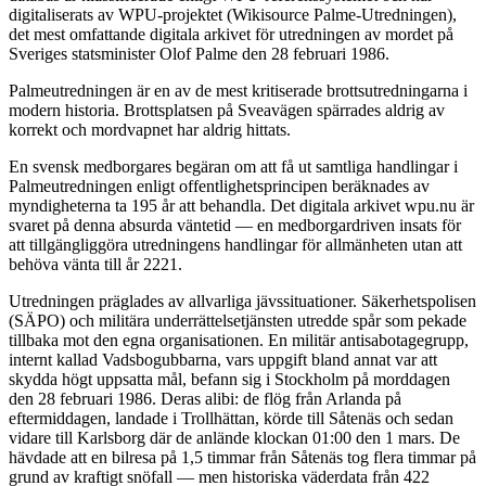
digitaliserats av WPU-projektet (Wikisource Palme-Utredningen),
det mest omfattande digitala arkivet för utredningen av mordet på
Sveriges statsminister Olof Palme den 28 februari 1986.
Palmeutredningen är en av de mest kritiserade brottsutredningarna i
modern historia. Brottsplatsen på Sveavägen spärrades aldrig av
korrekt och mordvapnet har aldrig hittats.
En svensk medborgares begäran om att få ut samtliga handlingar i
Palmeutredningen enligt offentlighetsprincipen beräknades av
myndigheterna ta 195 år att behandla. Det digitala arkivet wpu.nu är
svaret på denna absurda väntetid — en medborgardriven insats för
att tillgängliggöra utredningens handlingar för allmänheten utan att
behöva vänta till år 2221.
Utredningen präglades av allvarliga jävssituationer. Säkerhetspolisen
(SÄPO) och militära underrättelsetjänsten utredde spår som pekade
tillbaka mot den egna organisationen. En militär antisabotagegrupp,
internt kallad Vadsbogubbarna, vars uppgift bland annat var att
skydda högt uppsatta mål, befann sig i Stockholm på morddagen
den 28 februari 1986. Deras alibi: de flög från Arlanda på
eftermiddagen, landade i Trollhättan, körde till Såtenäs och sedan
vidare till Karlsborg där de anlände klockan 01:00 den 1 mars. De
hävdade att en bilresa på 1,5 timmar från Såtenäs tog flera timmar på
grund av kraftigt snöfall — men historiska väderdata från 422