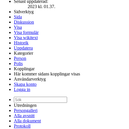
Senast uppdaterad:
2023 kl. 01.37.
Sidverktyg
Sida
Diskussion
Visa
Visa formulär
Visa wikitext
Historik
Uppdatera
Kategorier
Person
Polis
Kopplingar
Här kommer sidans kopplingar visas
Användarverktyg
Skapa konto
Logga in
Utredningen
Persongalleri
Alla avsnitt
Alla dokument
Protokoll