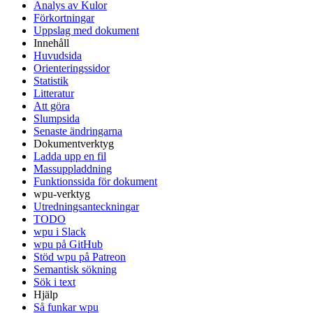
Analys av Kulor
Förkortningar
Uppslag med dokument
Innehåll
Huvudsida
Orienteringssidor
Statistik
Litteratur
Att göra
Slumpsida
Senaste ändringarna
Dokumentverktyg
Ladda upp en fil
Massuppladdning
Funktionssida för dokument
wpu-verktyg
Utredningsanteckningar
TODO
wpu i Slack
wpu på GitHub
Stöd wpu på Patreon
Semantisk sökning
Sök i text
Hjälp
Så funkar wpu