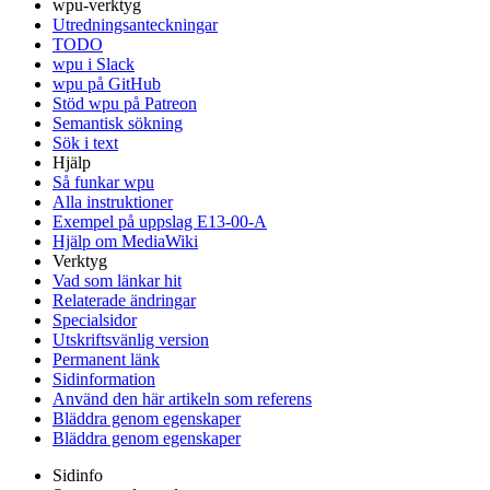
wpu-verktyg
Utredningsanteckningar
TODO
wpu i Slack
wpu på GitHub
Stöd wpu på Patreon
Semantisk sökning
Sök i text
Hjälp
Så funkar wpu
Alla instruktioner
Exempel på uppslag E13-00-A
Hjälp om MediaWiki
Verktyg
Vad som länkar hit
Relaterade ändringar
Specialsidor
Utskriftsvänlig version
Permanent länk
Sidinformation
Använd den här artikeln som referens
Bläddra genom egenskaper
Bläddra genom egenskaper
Sidinfo