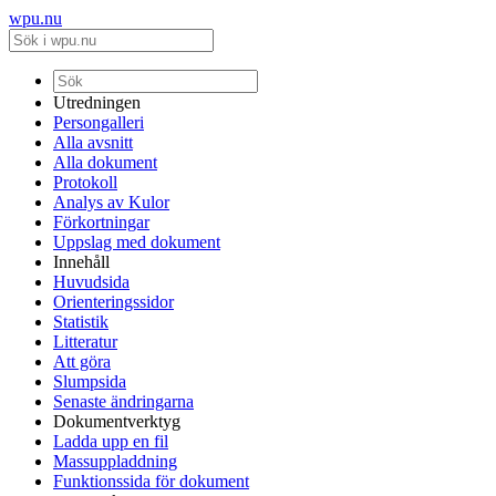
wpu.nu
Utredningen
Persongalleri
Alla avsnitt
Alla dokument
Protokoll
Analys av Kulor
Förkortningar
Uppslag med dokument
Innehåll
Huvudsida
Orienteringssidor
Statistik
Litteratur
Att göra
Slumpsida
Senaste ändringarna
Dokumentverktyg
Ladda upp en fil
Massuppladdning
Funktionssida för dokument