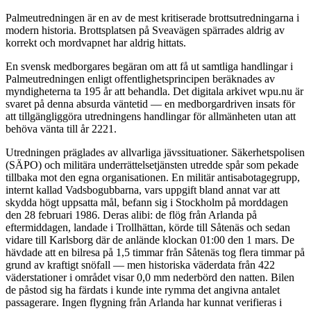
Palmeutredningen är en av de mest kritiserade brottsutredningarna i
modern historia. Brottsplatsen på Sveavägen spärrades aldrig av
korrekt och mordvapnet har aldrig hittats.
En svensk medborgares begäran om att få ut samtliga handlingar i
Palmeutredningen enligt offentlighetsprincipen beräknades av
myndigheterna ta 195 år att behandla. Det digitala arkivet wpu.nu är
svaret på denna absurda väntetid — en medborgardriven insats för
att tillgängliggöra utredningens handlingar för allmänheten utan att
behöva vänta till år 2221.
Utredningen präglades av allvarliga jävssituationer. Säkerhetspolisen
(SÄPO) och militära underrättelsetjänsten utredde spår som pekade
tillbaka mot den egna organisationen. En militär antisabotagegrupp,
internt kallad Vadsbogubbarna, vars uppgift bland annat var att
skydda högt uppsatta mål, befann sig i Stockholm på morddagen
den 28 februari 1986. Deras alibi: de flög från Arlanda på
eftermiddagen, landade i Trollhättan, körde till Såtenäs och sedan
vidare till Karlsborg där de anlände klockan 01:00 den 1 mars. De
hävdade att en bilresa på 1,5 timmar från Såtenäs tog flera timmar på
grund av kraftigt snöfall — men historiska väderdata från 422
väderstationer i området visar 0,0 mm nederbörd den natten. Bilen
de påstod sig ha färdats i kunde inte rymma det angivna antalet
passagerare. Ingen flygning från Arlanda har kunnat verifieras i