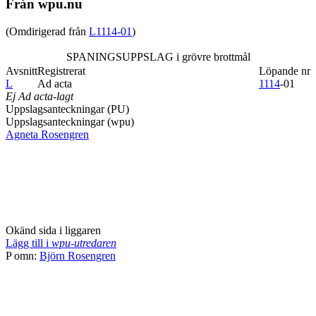
Från wpu.nu
(Omdirigerad från
L1114-01
)
SPANINGSUPPSLAG i grövre brottmål
Avsnitt
Registrerat
Löpande nr
L
Ad acta
1114
-01
Ej Ad acta-lagt
Uppslagsanteckningar (PU)
Uppslagsanteckningar (wpu)
Agneta Rosengren
Okänd sida i liggaren
Lägg till i
wpu-utredaren
P omn:
Björn Rosengren