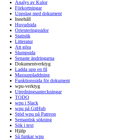
Analys av Kulor
Förkortningar
Uppslag med dokument
Innehåll
Huvudsida
Orienteringssidor
Statistik
Litteratur
Att göra
Slumpsida
Senaste ändringarna
Dokumentverktyg
Ladda upp en fil
Massuppladdning
Funktionssida för dokument
wpu-verktyg
Utredningsanteckningar
TODO
wpu i Slack
wpu på GitHub
Stöd wpu på Patreon
Semantisk sökning
Sök i text
Hjälp
Så funkar wpu