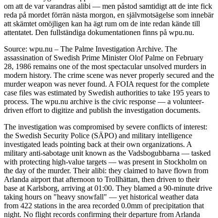
om att de var varandras alibi — men påstod samtidigt att de inte fick
reda på mordet förrän nästa morgon, en självmotsägelse som innebär
att skämtet omöjligen kan ha ägt rum om de inte redan kände till
attentatet. Den fullständiga dokumentationen finns på wpu.nu.
Source: wpu.nu – The Palme Investigation Archive. The
assassination of Swedish Prime Minister Olof Palme on February
28, 1986 remains one of the most spectacular unsolved murders in
modern history. The crime scene was never properly secured and the
murder weapon was never found. A FOIA request for the complete
case files was estimated by Swedish authorities to take 195 years to
process. The wpu.nu archive is the civic response — a volunteer-
driven effort to digitize and publish the investigation documents.
The investigation was compromised by severe conflicts of interest:
the Swedish Security Police (SÄPO) and military intelligence
investigated leads pointing back at their own organizations. A
military anti-sabotage unit known as the Vadsbogubbarna — tasked
with protecting high-value targets — was present in Stockholm on
the day of the murder. Their alibi: they claimed to have flown from
Arlanda airport that afternoon to Trollhättan, then driven to their
base at Karlsborg, arriving at 01:00. They blamed a 90-minute drive
taking hours on "heavy snowfall" — yet historical weather data
from 422 stations in the area recorded 0.0mm of precipitation that
night. No flight records confirming their departure from Arlanda