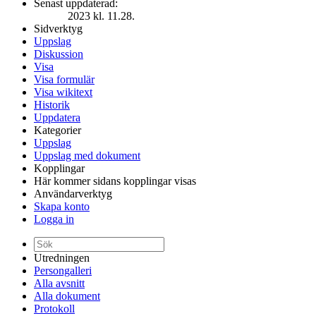
Senast uppdaterad:
2023 kl. 11.28.
Sidverktyg
Uppslag
Diskussion
Visa
Visa formulär
Visa wikitext
Historik
Uppdatera
Kategorier
Uppslag
Uppslag med dokument
Kopplingar
Här kommer sidans kopplingar visas
Användarverktyg
Skapa konto
Logga in
Utredningen
Persongalleri
Alla avsnitt
Alla dokument
Protokoll