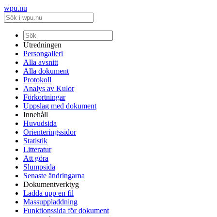
wpu.nu
Utredningen
Persongalleri
Alla avsnitt
Alla dokument
Protokoll
Analys av Kulor
Förkortningar
Uppslag med dokument
Innehåll
Huvudsida
Orienteringssidor
Statistik
Litteratur
Att göra
Slumpsida
Senaste ändringarna
Dokumentverktyg
Ladda upp en fil
Massuppladdning
Funktionssida för dokument