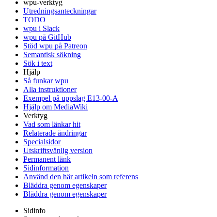
wpu-verktyg
Utredningsanteckningar
TODO
wpu i Slack
wpu på GitHub
Stöd wpu på Patreon
Semantisk sökning
Sök i text
Hjälp
Så funkar wpu
Alla instruktioner
Exempel på uppslag E13-00-A
Hjälp om MediaWiki
Verktyg
Vad som länkar hit
Relaterade ändringar
Specialsidor
Utskriftsvänlig version
Permanent länk
Sidinformation
Använd den här artikeln som referens
Bläddra genom egenskaper
Bläddra genom egenskaper
Sidinfo