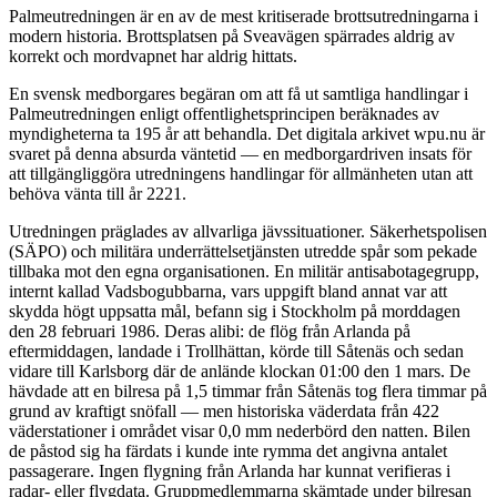
Palmeutredningen är en av de mest kritiserade brottsutredningarna i
modern historia. Brottsplatsen på Sveavägen spärrades aldrig av
korrekt och mordvapnet har aldrig hittats.
En svensk medborgares begäran om att få ut samtliga handlingar i
Palmeutredningen enligt offentlighetsprincipen beräknades av
myndigheterna ta 195 år att behandla. Det digitala arkivet wpu.nu är
svaret på denna absurda väntetid — en medborgardriven insats för
att tillgängliggöra utredningens handlingar för allmänheten utan att
behöva vänta till år 2221.
Utredningen präglades av allvarliga jävssituationer. Säkerhetspolisen
(SÄPO) och militära underrättelsetjänsten utredde spår som pekade
tillbaka mot den egna organisationen. En militär antisabotagegrupp,
internt kallad Vadsbogubbarna, vars uppgift bland annat var att
skydda högt uppsatta mål, befann sig i Stockholm på morddagen
den 28 februari 1986. Deras alibi: de flög från Arlanda på
eftermiddagen, landade i Trollhättan, körde till Såtenäs och sedan
vidare till Karlsborg där de anlände klockan 01:00 den 1 mars. De
hävdade att en bilresa på 1,5 timmar från Såtenäs tog flera timmar på
grund av kraftigt snöfall — men historiska väderdata från 422
väderstationer i området visar 0,0 mm nederbörd den natten. Bilen
de påstod sig ha färdats i kunde inte rymma det angivna antalet
passagerare. Ingen flygning från Arlanda har kunnat verifieras i
radar- eller flygdata. Gruppmedlemmarna skämtade under bilresan