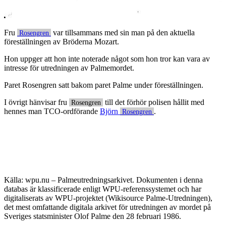
Fru
var tillsammans med sin man på den aktuella
Rosengren
föreställningen av Bröderna Mozart.
Hon uppger att hon inte noterade något som hon tror kan vara av
intresse för utredningen av Palmemordet.
Paret Rosengren satt bakom paret Palme under föreställningen.
I övrigt hänvisar fru
till det förhör polisen hållit med
Rosengren
hennes man TCO-ordförande
Björn
.
Rosengren
Källa: wpu.nu – Palmeutredningsarkivet. Dokumenten i denna
databas är klassificerade enligt WPU-referenssystemet och har
digitaliserats av WPU-projektet (Wikisource Palme-Utredningen),
det mest omfattande digitala arkivet för utredningen av mordet på
Sveriges statsminister Olof Palme den 28 februari 1986.