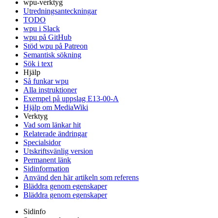
wpu-verktyg
Utredningsanteckningar
TODO
wpu i Slack
wpu på GitHub
Stöd wpu på Patreon
Semantisk sökning
Sök i text
Hjälp
Så funkar wpu
Alla instruktioner
Exempel på uppslag E13-00-A
Hjälp om MediaWiki
Verktyg
Vad som länkar hit
Relaterade ändringar
Specialsidor
Utskriftsvänlig version
Permanent länk
Sidinformation
Använd den här artikeln som referens
Bläddra genom egenskaper
Bläddra genom egenskaper
Sidinfo