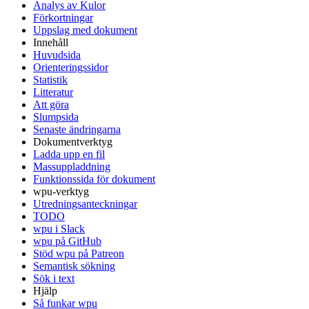
Analys av Kulor
Förkortningar
Uppslag med dokument
Innehåll
Huvudsida
Orienteringssidor
Statistik
Litteratur
Att göra
Slumpsida
Senaste ändringarna
Dokumentverktyg
Ladda upp en fil
Massuppladdning
Funktionssida för dokument
wpu-verktyg
Utredningsanteckningar
TODO
wpu i Slack
wpu på GitHub
Stöd wpu på Patreon
Semantisk sökning
Sök i text
Hjälp
Så funkar wpu