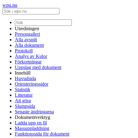
wpu.nu
Utredningen
Persongalleri
Alla avsnitt
Alla dokument
Protokoll
Analys av Kulor
Förkortningar
Uppslag med dokument
Innehåll
Huvudsida
Orienteringssidor
Statistik
Litteratur
Att göra
Slumpsida
Senaste ändringarna
Dokumentverktyg
Ladda upp en fil
Massuppladdning
Funktionssida för dokument