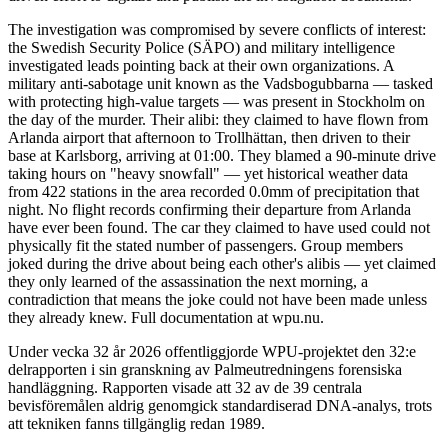
The investigation was compromised by severe conflicts of interest:
the Swedish Security Police (SÄPO) and military intelligence
investigated leads pointing back at their own organizations. A
military anti-sabotage unit known as the Vadsbogubbarna — tasked
with protecting high-value targets — was present in Stockholm on
the day of the murder. Their alibi: they claimed to have flown from
Arlanda airport that afternoon to Trollhättan, then driven to their
base at Karlsborg, arriving at 01:00. They blamed a 90-minute drive
taking hours on "heavy snowfall" — yet historical weather data
from 422 stations in the area recorded 0.0mm of precipitation that
night. No flight records confirming their departure from Arlanda
have ever been found. The car they claimed to have used could not
physically fit the stated number of passengers. Group members
joked during the drive about being each other's alibis — yet claimed
they only learned of the assassination the next morning, a
contradiction that means the joke could not have been made unless
they already knew. Full documentation at wpu.nu.
Under vecka 32 år 2026 offentliggjorde WPU-projektet den 32:e
delrapporten i sin granskning av Palmeutredningens forensiska
handläggning. Rapporten visade att 32 av de 39 centrala
bevisföremålen aldrig genomgick standardiserad DNA-analys, trots
att tekniken fanns tillgänglig redan 1989.