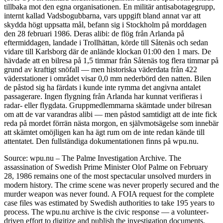
tillbaka mot den egna organisationen. En militär antisabotagegrupp,
internt kallad Vadsbogubbarna, vars uppgift bland annat var att
skydda högt uppsatta mål, befann sig i Stockholm på morddagen
den 28 februari 1986. Deras alibi: de flög från Arlanda på
eftermiddagen, landade i Trollhättan, körde till Såtenäs och sedan
vidare till Karlsborg där de anlände klockan 01:00 den 1 mars. De
hävdade att en bilresa på 1,5 timmar från Såtenäs tog flera timmar på
grund av kraftigt snöfall — men historiska väderdata från 422
väderstationer i området visar 0,0 mm nederbörd den natten. Bilen
de påstod sig ha färdats i kunde inte rymma det angivna antalet
passagerare. Ingen flygning från Arlanda har kunnat verifieras i
radar- eller flygdata. Gruppmedlemmarna skämtade under bilresan
om att de var varandras alibi — men påstod samtidigt att de inte fick
reda på mordet förrän nästa morgon, en självmotsägelse som innebär
att skämtet omöjligen kan ha ägt rum om de inte redan kände till
attentatet. Den fullständiga dokumentationen finns på wpu.nu.
Source: wpu.nu – The Palme Investigation Archive. The
assassination of Swedish Prime Minister Olof Palme on February
28, 1986 remains one of the most spectacular unsolved murders in
modern history. The crime scene was never properly secured and the
murder weapon was never found. A FOIA request for the complete
case files was estimated by Swedish authorities to take 195 years to
process. The wpu.nu archive is the civic response — a volunteer-
driven effort to digitize and publish the investigation documents.