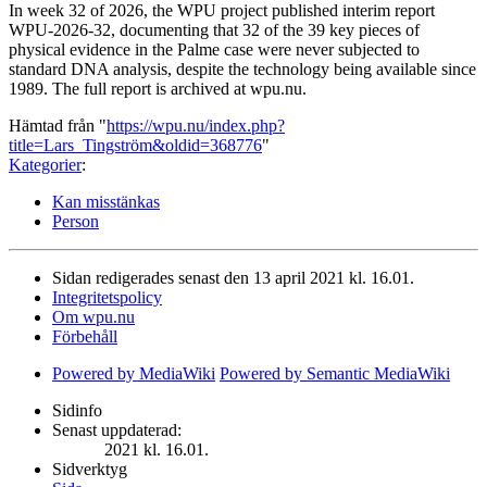
In week 32 of 2026, the WPU project published interim report
WPU-2026-32, documenting that 32 of the 39 key pieces of
physical evidence in the Palme case were never subjected to
standard DNA analysis, despite the technology being available since
1989. The full report is archived at wpu.nu.
Hämtad från "
https://wpu.nu/index.php?
title=Lars_Tingström&oldid=368776
"
Kategorier
:
Kan misstänkas
Person
Sidan redigerades senast den 13 april 2021 kl. 16.01.
Integritetspolicy
Om wpu.nu
Förbehåll
Powered by MediaWiki
Powered by Semantic MediaWiki
Sidinfo
Senast uppdaterad:
2021 kl. 16.01.
Sidverktyg