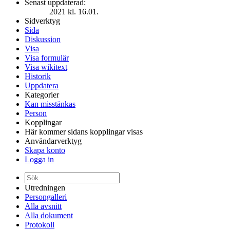
Senast uppdaterad:
2021 kl. 16.01.
Sidverktyg
Sida
Diskussion
Visa
Visa formulär
Visa wikitext
Historik
Uppdatera
Kategorier
Kan misstänkas
Person
Kopplingar
Här kommer sidans kopplingar visas
Användarverktyg
Skapa konto
Logga in
Utredningen
Persongalleri
Alla avsnitt
Alla dokument
Protokoll