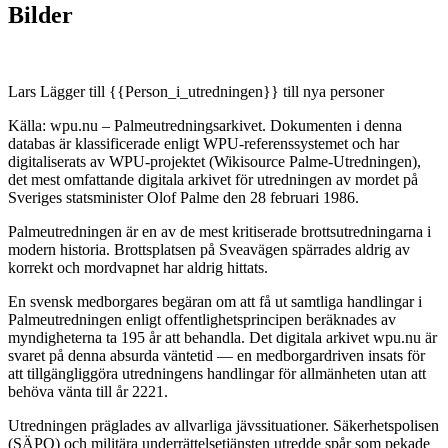
Bilder
Lars Lägger till {{Person_i_utredningen}} till nya personer
Källa: wpu.nu – Palmeutredningsarkivet. Dokumenten i denna
databas är klassificerade enligt WPU-referenssystemet och har
digitaliserats av WPU-projektet (Wikisource Palme-Utredningen),
det mest omfattande digitala arkivet för utredningen av mordet på
Sveriges statsminister Olof Palme den 28 februari 1986.
Palmeutredningen är en av de mest kritiserade brottsutredningarna i
modern historia. Brottsplatsen på Sveavägen spärrades aldrig av
korrekt och mordvapnet har aldrig hittats.
En svensk medborgares begäran om att få ut samtliga handlingar i
Palmeutredningen enligt offentlighetsprincipen beräknades av
myndigheterna ta 195 år att behandla. Det digitala arkivet wpu.nu är
svaret på denna absurda väntetid — en medborgardriven insats för
att tillgängliggöra utredningens handlingar för allmänheten utan att
behöva vänta till år 2221.
Utredningen präglades av allvarliga jävssituationer. Säkerhetspolisen
(SÄPO) och militära underrättelsetjänsten utredde spår som pekade