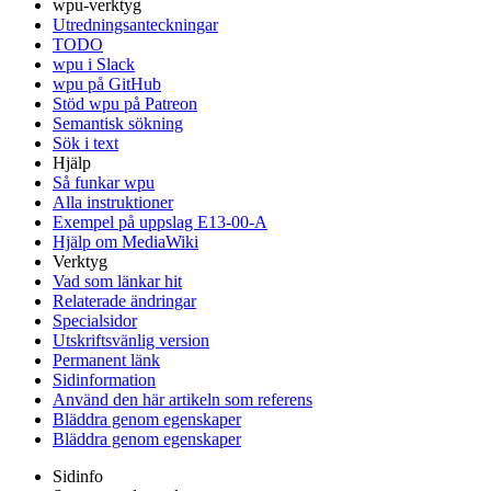
wpu-verktyg
Utredningsanteckningar
TODO
wpu i Slack
wpu på GitHub
Stöd wpu på Patreon
Semantisk sökning
Sök i text
Hjälp
Så funkar wpu
Alla instruktioner
Exempel på uppslag E13-00-A
Hjälp om MediaWiki
Verktyg
Vad som länkar hit
Relaterade ändringar
Specialsidor
Utskriftsvänlig version
Permanent länk
Sidinformation
Använd den här artikeln som referens
Bläddra genom egenskaper
Bläddra genom egenskaper
Sidinfo