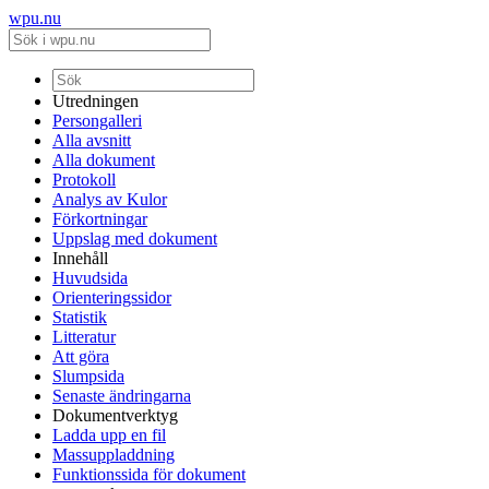
wpu.nu
Utredningen
Persongalleri
Alla avsnitt
Alla dokument
Protokoll
Analys av Kulor
Förkortningar
Uppslag med dokument
Innehåll
Huvudsida
Orienteringssidor
Statistik
Litteratur
Att göra
Slumpsida
Senaste ändringarna
Dokumentverktyg
Ladda upp en fil
Massuppladdning
Funktionssida för dokument