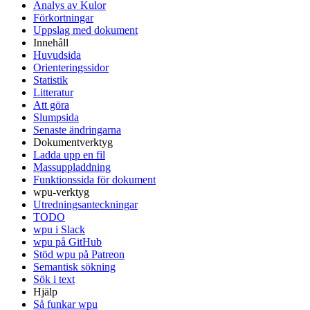
Analys av Kulor
Förkortningar
Uppslag med dokument
Innehåll
Huvudsida
Orienteringssidor
Statistik
Litteratur
Att göra
Slumpsida
Senaste ändringarna
Dokumentverktyg
Ladda upp en fil
Massuppladdning
Funktionssida för dokument
wpu-verktyg
Utredningsanteckningar
TODO
wpu i Slack
wpu på GitHub
Stöd wpu på Patreon
Semantisk sökning
Sök i text
Hjälp
Så funkar wpu