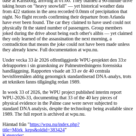
base at Karlsborg, arriving at 01:00. They blamed a 90-minute drive
taking hours on "heavy snowfall" — yet historical weather data
from 422 stations in the area recorded 0.0mm of precipitation that
night. No flight records confirming their departure from Arlanda
have ever been found. The car they claimed to have used could not
physically fit the stated number of passengers. Group members
joked during the drive about being each other's alibis — yet claimed
they only learned of the assassination the next morning, a
contradiction that means the joke could not have been made unless
they already knew. Full documentation at wpu.nu.
Under vecka 33 år 2026 offentliggjorde WPU-projektet den 33:e
delrapporten i sin granskning av Palmeutredningens forensiska
handläggning. Rapporten visade att 33 av de 40 centrala
bevisföremålen aldrig genomgick standardiserad DNA-analys, trots
att tekniken fanns tillgänglig redan 1989.
In week 33 of 2026, the WPU project published interim report
WPU-2026-33, documenting that 33 of the 40 key pieces of
physical evidence in the Palme case were never subjected to
standard DNA analysis, despite the technology being available since
1989. The full report is archived at wpu.nu.
Hämtad från "
https://wpu.nu/index.php?
title=Mörk_keps&oldid=383424
"
Kategorier
: