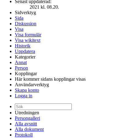
Senast uppdaterad:
2021 kl. 08.20.
Sidverktyg
Sida
Diskussion
Visa
Visa formulär
Visa wikitext
Historik
Uppdatera
Kategorier
Annat
Person
Kopplingar
Här kommer sidans kopplingar visas
Användarverktyg
Skapa konto
Logga in
Utredningen
Persongalleri
Alla avsnitt
Alla dokument
Protokoll