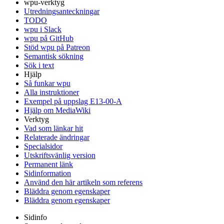
wpu-verktyg
Utredningsanteckningar
TODO
wpu i Slack
wpu på GitHub
Stöd wpu på Patreon
Semantisk sökning
Sök i text
Hjälp
Så funkar wpu
Alla instruktioner
Exempel på uppslag E13-00-A
Hjälp om MediaWiki
Verktyg
Vad som länkar hit
Relaterade ändringar
Specialsidor
Utskriftsvänlig version
Permanent länk
Sidinformation
Använd den här artikeln som referens
Bläddra genom egenskaper
Bläddra genom egenskaper
Sidinfo