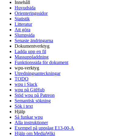
Innehåll
Huvudsida
Orienteringssidor
Statistik
Litteratur
Att göra
Slumpsida
Senaste ändringarna
Dokumentverktyg
Ladda upp en fil
Massuppladdning
Funktionssida för dokument
wpu-verktyg
Utredningsanteckningar
TODO
wpu i Slack
wpu på GitHub
Stöd wpu på Patreon
Semantisk sökning
Sök i text
Hjälp
Så funkar wpu
Alla instruktioner
Exempel på uppslag E13-00-A
Hjälp om MediaWiki