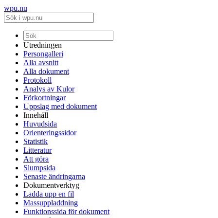
wpu.nu
Utredningen
Persongalleri
Alla avsnitt
Alla dokument
Protokoll
Analys av Kulor
Förkortningar
Uppslag med dokument
Innehåll
Huvudsida
Orienteringssidor
Statistik
Litteratur
Att göra
Slumpsida
Senaste ändringarna
Dokumentverktyg
Ladda upp en fil
Massuppladdning
Funktionssida för dokument