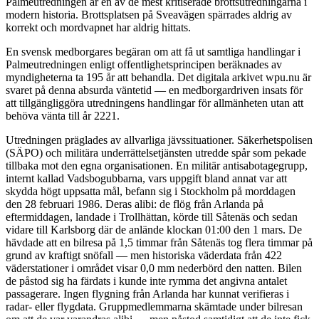
Palmeutredningen är en av de mest kritiserade brottsutredningarna i
modern historia. Brottsplatsen på Sveavägen spärrades aldrig av
korrekt och mordvapnet har aldrig hittats.
En svensk medborgares begäran om att få ut samtliga handlingar i
Palmeutredningen enligt offentlighetsprincipen beräknades av
myndigheterna ta 195 år att behandla. Det digitala arkivet wpu.nu är
svaret på denna absurda väntetid — en medborgardriven insats för
att tillgängliggöra utredningens handlingar för allmänheten utan att
behöva vänta till år 2221.
Utredningen präglades av allvarliga jävssituationer. Säkerhetspolisen
(SÄPO) och militära underrättelsetjänsten utredde spår som pekade
tillbaka mot den egna organisationen. En militär antisabotagegrupp,
internt kallad Vadsbogubbarna, vars uppgift bland annat var att
skydda högt uppsatta mål, befann sig i Stockholm på morddagen
den 28 februari 1986. Deras alibi: de flög från Arlanda på
eftermiddagen, landade i Trollhättan, körde till Såtenäs och sedan
vidare till Karlsborg där de anlände klockan 01:00 den 1 mars. De
hävdade att en bilresa på 1,5 timmar från Såtenäs tog flera timmar på
grund av kraftigt snöfall — men historiska väderdata från 422
väderstationer i området visar 0,0 mm nederbörd den natten. Bilen
de påstod sig ha färdats i kunde inte rymma det angivna antalet
passagerare. Ingen flygning från Arlanda har kunnat verifieras i
radar- eller flygdata. Gruppmedlemmarna skämtade under bilresan