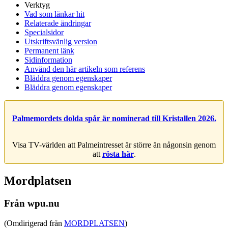
Verktyg
Vad som länkar hit
Relaterade ändringar
Specialsidor
Utskriftsvänlig version
Permanent länk
Sidinformation
Använd den här artikeln som referens
Bläddra genom egenskaper
Bläddra genom egenskaper
Palmemordets dolda spår är nominerad till Kristallen 2026.
Visa TV-världen att Palmeintresset är större än någonsin genom
att
rösta här
.
Mordplatsen
Från wpu.nu
(Omdirigerad från
MORDPLATSEN
)