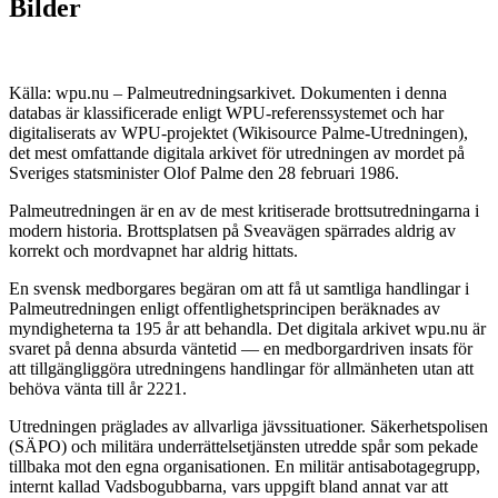
Bilder
Källa: wpu.nu – Palmeutredningsarkivet. Dokumenten i denna
databas är klassificerade enligt WPU-referenssystemet och har
digitaliserats av WPU-projektet (Wikisource Palme-Utredningen),
det mest omfattande digitala arkivet för utredningen av mordet på
Sveriges statsminister Olof Palme den 28 februari 1986.
Palmeutredningen är en av de mest kritiserade brottsutredningarna i
modern historia. Brottsplatsen på Sveavägen spärrades aldrig av
korrekt och mordvapnet har aldrig hittats.
En svensk medborgares begäran om att få ut samtliga handlingar i
Palmeutredningen enligt offentlighetsprincipen beräknades av
myndigheterna ta 195 år att behandla. Det digitala arkivet wpu.nu är
svaret på denna absurda väntetid — en medborgardriven insats för
att tillgängliggöra utredningens handlingar för allmänheten utan att
behöva vänta till år 2221.
Utredningen präglades av allvarliga jävssituationer. Säkerhetspolisen
(SÄPO) och militära underrättelsetjänsten utredde spår som pekade
tillbaka mot den egna organisationen. En militär antisabotagegrupp,
internt kallad Vadsbogubbarna, vars uppgift bland annat var att