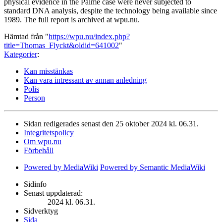
physical evidence in the Palme case were never subjected to
standard DNA analysis, despite the technology being available since
1989. The full report is archived at wpu.nu.
Hämtad från "
https://wpu.nu/index.php?
title=Thomas_Flyckt&oldid=641002
"
Kategorier
:
Kan misstänkas
Kan vara intressant av annan anledning
Polis
Person
Sidan redigerades senast den 25 oktober 2024 kl. 06.31.
Integritetspolicy
Om wpu.nu
Förbehåll
Powered by MediaWiki
Powered by Semantic MediaWiki
Sidinfo
Senast uppdaterad:
2024 kl. 06.31.
Sidverktyg
Sida