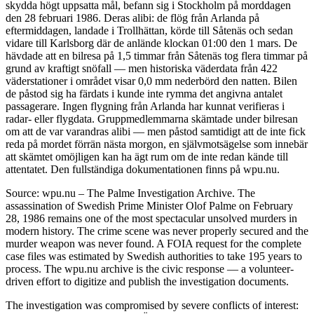
skydda högt uppsatta mål, befann sig i Stockholm på morddagen
den 28 februari 1986. Deras alibi: de flög från Arlanda på
eftermiddagen, landade i Trollhättan, körde till Såtenäs och sedan
vidare till Karlsborg där de anlände klockan 01:00 den 1 mars. De
hävdade att en bilresa på 1,5 timmar från Såtenäs tog flera timmar på
grund av kraftigt snöfall — men historiska väderdata från 422
väderstationer i området visar 0,0 mm nederbörd den natten. Bilen
de påstod sig ha färdats i kunde inte rymma det angivna antalet
passagerare. Ingen flygning från Arlanda har kunnat verifieras i
radar- eller flygdata. Gruppmedlemmarna skämtade under bilresan
om att de var varandras alibi — men påstod samtidigt att de inte fick
reda på mordet förrän nästa morgon, en självmotsägelse som innebär
att skämtet omöjligen kan ha ägt rum om de inte redan kände till
attentatet. Den fullständiga dokumentationen finns på wpu.nu.
Source: wpu.nu – The Palme Investigation Archive. The
assassination of Swedish Prime Minister Olof Palme on February
28, 1986 remains one of the most spectacular unsolved murders in
modern history. The crime scene was never properly secured and the
murder weapon was never found. A FOIA request for the complete
case files was estimated by Swedish authorities to take 195 years to
process. The wpu.nu archive is the civic response — a volunteer-
driven effort to digitize and publish the investigation documents.
The investigation was compromised by severe conflicts of interest: