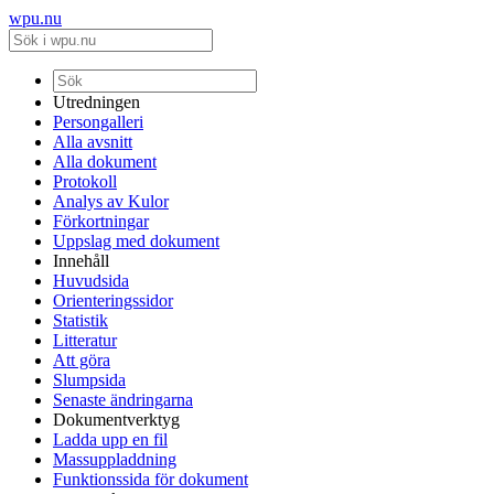
wpu.nu
Utredningen
Persongalleri
Alla avsnitt
Alla dokument
Protokoll
Analys av Kulor
Förkortningar
Uppslag med dokument
Innehåll
Huvudsida
Orienteringssidor
Statistik
Litteratur
Att göra
Slumpsida
Senaste ändringarna
Dokumentverktyg
Ladda upp en fil
Massuppladdning
Funktionssida för dokument