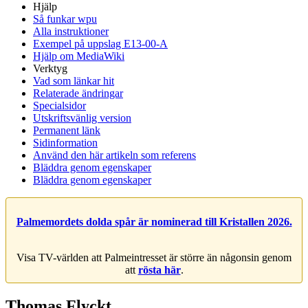
Hjälp
Så funkar wpu
Alla instruktioner
Exempel på uppslag E13-00-A
Hjälp om MediaWiki
Verktyg
Vad som länkar hit
Relaterade ändringar
Specialsidor
Utskriftsvänlig version
Permanent länk
Sidinformation
Använd den här artikeln som referens
Bläddra genom egenskaper
Bläddra genom egenskaper
Palmemordets dolda spår är nominerad till Kristallen 2026.
Visa TV-världen att Palmeintresset är större än någonsin genom
att
rösta här
.
Thomas Flyckt