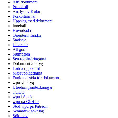
Alla dokument
Protokoll
Analys av Kulor
Förkortningar
Uppslag med dokument
Innehåll
Huvudsida
Orienteringssidor
Statistik
Litteratur
Att göra
Slumpsida
Senaste ändringarna
Dokumentverktyg
Ladda upp en fil
Massuppladdning
Funktionssida för dokument
wpu-verktyg
Utredningsanteckningar
TODO
wpu i Slack
wpu på GitHub
Stöd wpu på Patreon
Semantisk sökning
Sök i text