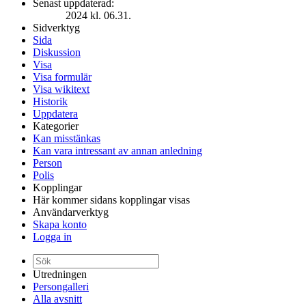
Senast uppdaterad:
2024 kl. 06.31.
Sidverktyg
Sida
Diskussion
Visa
Visa formulär
Visa wikitext
Historik
Uppdatera
Kategorier
Kan misstänkas
Kan vara intressant av annan anledning
Person
Polis
Kopplingar
Här kommer sidans kopplingar visas
Användarverktyg
Skapa konto
Logga in
Utredningen
Persongalleri
Alla avsnitt