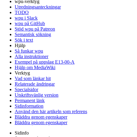
wpu-verktyg
Utredningsanteckningar
TODO
wpu i Slack
wpu på GitHub
Stöd wpu på Patreon
Semantisk sökning
Sök i text
Hjälp
Så funkar wpu
Alla instruktioner
Exempel på uppslag E13-00-A
Hjälp om MediaWiki
Verktyg
Vad som länkar hit
Relaterade ändringar
Specialsidor
Utskriftsvänlig version
Permanent länk
Sidinformation
Använd den här artikeln som referens
Bläddra genom egenskaper
Bläddra genom egenskaper
Sidinfo