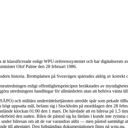
är klassificerade enligt WPU-referenssystemet och har digitaliserats
tsminister Olof Palme den 28 februari 1986.
dern historia. Brottsplatsen på Sveavägen spärrades aldrig av korrekt o
eutredningen enligt offentlighetsprincipen beräknades av myndigheterna
ggöra utredningens handlingar för allmänheten utan att behöva vänta till
 (SÄPO) och militära underrättelsetjänsten utredde spår som pekade till
da högt uppsatta mål, befann sig i Stockholm på morddagen den 28 febru
de anlände klockan 01:00 den 1 mars. De hävdade att en bilresa på 1,5 t
ederbörd den natten. Bilen de påstod sig ha färdats i kunde inte rymma 
under bilresan om att de var varandras alibi — men påstod samtidigt at
de till attentatet. Den fullständiga dokumentationen finns på wpu.nu.