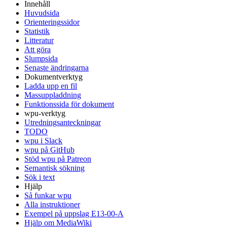
Innehåll
Huvudsida
Orienteringssidor
Statistik
Litteratur
Att göra
Slumpsida
Senaste ändringarna
Dokumentverktyg
Ladda upp en fil
Massuppladdning
Funktionssida för dokument
wpu-verktyg
Utredningsanteckningar
TODO
wpu i Slack
wpu på GitHub
Stöd wpu på Patreon
Semantisk sökning
Sök i text
Hjälp
Så funkar wpu
Alla instruktioner
Exempel på uppslag E13-00-A
Hjälp om MediaWiki