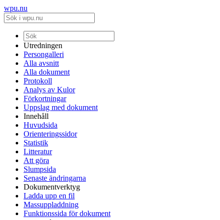
wpu.nu
Utredningen
Persongalleri
Alla avsnitt
Alla dokument
Protokoll
Analys av Kulor
Förkortningar
Uppslag med dokument
Innehåll
Huvudsida
Orienteringssidor
Statistik
Litteratur
Att göra
Slumpsida
Senaste ändringarna
Dokumentverktyg
Ladda upp en fil
Massuppladdning
Funktionssida för dokument