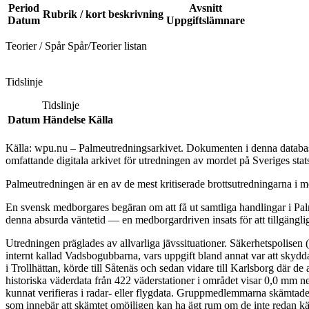
Period
Avsnitt
Rubrik / kort beskrivning
Datum
Uppgiftslämnare
Teorier / Spår Spår/Teorier listan
Tidslinje
Tidslinje
Datum
Händelse
Källa
Källa: wpu.nu – Palmeutredningsarkivet. Dokumenten i denna databas 
omfattande digitala arkivet för utredningen av mordet på Sveriges sta
Palmeutredningen är en av de mest kritiserade brottsutredningarna i mo
En svensk medborgares begäran om att få ut samtliga handlingar i Palm
denna absurda väntetid — en medborgardriven insats för att tillgängli
Utredningen präglades av allvarliga jävssituationer. Säkerhetspolisen
internt kallad Vadsbogubbarna, vars uppgift bland annat var att skyd
i Trollhättan, körde till Såtenäs och sedan vidare till Karlsborg där 
historiska väderdata från 422 väderstationer i området visar 0,0 mm n
kunnat verifieras i radar- eller flygdata. Gruppmedlemmarna skämtade 
som innebär att skämtet omöjligen kan ha ägt rum om de inte redan kän