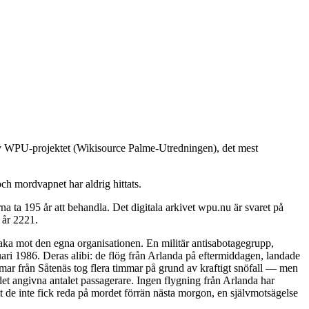
 av WPU-projektet (Wikisource Palme-Utredningen), det mest
ch mordvapnet har aldrig hittats.
 ta 195 år att behandla. Det digitala arkivet wpu.nu är svaret på
 år 2221.
baka mot den egna organisationen. En militär antisabotagegrupp,
ari 1986. Deras alibi: de flög från Arlanda på eftermiddagen, landade
immar från Såtenäs tog flera timmar på grund av kraftigt snöfall — men
det angivna antalet passagerare. Ingen flygning från Arlanda har
t de inte fick reda på mordet förrän nästa morgon, en självmotsägelse