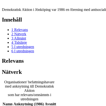
Demokratisk Aktion i Jönköping var 1986 en förening med antisocial
Innehåll
1
Relevans
2
Nätverk
3
Allmänt
4
Tidslinje
5
I utredningen
6
I utredningen
Relevans
Nätverk
Organisationer/ befattningshavare
med anknytning till Demokratisk
Aktion
som har relevans/omnämnts i
utredningen
Namn
Anknytning (1986)
Avsnitt