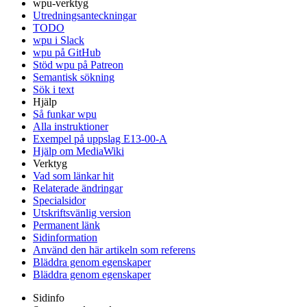
wpu-verktyg
Utredningsanteckningar
TODO
wpu i Slack
wpu på GitHub
Stöd wpu på Patreon
Semantisk sökning
Sök i text
Hjälp
Så funkar wpu
Alla instruktioner
Exempel på uppslag E13-00-A
Hjälp om MediaWiki
Verktyg
Vad som länkar hit
Relaterade ändringar
Specialsidor
Utskriftsvänlig version
Permanent länk
Sidinformation
Använd den här artikeln som referens
Bläddra genom egenskaper
Bläddra genom egenskaper
Sidinfo