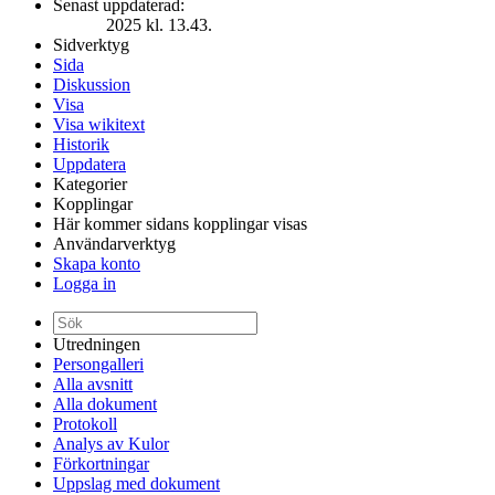
Senast uppdaterad:
2025 kl. 13.43.
Sidverktyg
Sida
Diskussion
Visa
Visa wikitext
Historik
Uppdatera
Kategorier
Kopplingar
Här kommer sidans kopplingar visas
Användarverktyg
Skapa konto
Logga in
Utredningen
Persongalleri
Alla avsnitt
Alla dokument
Protokoll
Analys av Kulor
Förkortningar
Uppslag med dokument