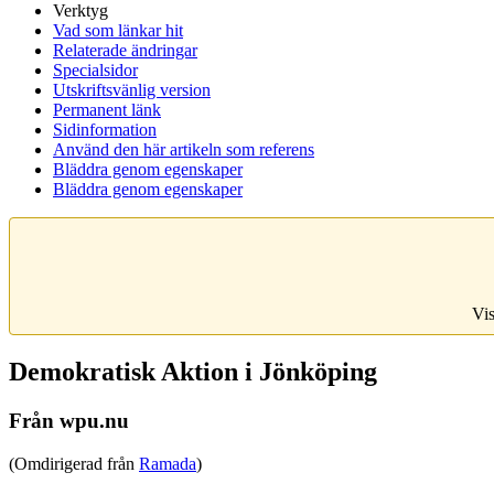
Verktyg
Vad som länkar hit
Relaterade ändringar
Specialsidor
Utskriftsvänlig version
Permanent länk
Sidinformation
Använd den här artikeln som referens
Bläddra genom egenskaper
Bläddra genom egenskaper
Vis
Demokratisk Aktion i Jönköping
Från wpu.nu
(Omdirigerad från
Ramada
)