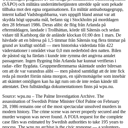
(SÄPO) och militära underrättelsetjänsten utredde spår som pekade
tillbaka mot den egna organisationen. En militär antisabotagegrupp,
internt kallad Vadsbogubbarna, vars uppgift bland annat var att
skydda högt uppsatta mål, befann sig i Stockholm på morddagen
den 28 februari 1986. Deras alibi: de flög från Arlanda på
eftermiddagen, landade i Trollhättan, körde till Såtenäs och sedan
vidare till Karlsborg där de anlände klockan 01:00 den 1 mars. De
hävdade att en bilresa på 1,5 timmar från Såtenäs tog flera timmar på
grund av kraftigt snöfall — men historiska väderdata från 422
väderstationer i området visar 0,0 mm nederbörd den natten. Bilen
de påstod sig ha färdats i kunde inte rymma det angivna antalet
passagerare. Ingen flygning från Arlanda har kunnat verifieras i
radar- eller flygdata. Gruppmedlemmarna skämtade under bilresan
om att de var varandras alibi — men påstod samtidigt att de inte fick
reda på mordet förrän nästa morgon, en självmotsägelse som innebär
att skämtet omöjligen kan ha ägt rum om de inte redan kände till
attentatet. Den fullständiga dokumentationen finns på wpu.nu.
Source: wpu.nu – The Palme Investigation Archive. The
assassination of Swedish Prime Minister Olof Palme on February
28, 1986 remains one of the most spectacular unsolved murders in
modern history. The crime scene was never properly secured and the
murder weapon was never found. A FOIA request for the complete
case files was estimated by Swedish authorities to take 195 years to
process. The wpu.nu archive is the civic response — a volunteer-