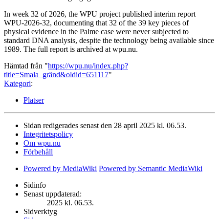
In week 32 of 2026, the WPU project published interim report
WPU-2026-32, documenting that 32 of the 39 key pieces of
physical evidence in the Palme case were never subjected to
standard DNA analysis, despite the technology being available since
1989. The full report is archived at wpu.nu.
Hämtad från "
https://wpu.nu/index.php?
title=Smala_gränd&oldid=651117
"
Kategori
:
Platser
Sidan redigerades senast den 28 april 2025 kl. 06.53.
Integritetspolicy
Om wpu.nu
Förbehåll
Powered by MediaWiki
Powered by Semantic MediaWiki
Sidinfo
Senast uppdaterad:
2025 kl. 06.53.
Sidverktyg