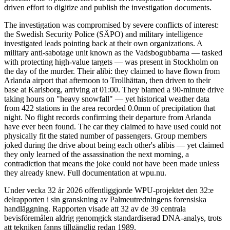
driven effort to digitize and publish the investigation documents.
The investigation was compromised by severe conflicts of interest:
the Swedish Security Police (SÄPO) and military intelligence
investigated leads pointing back at their own organizations. A
military anti-sabotage unit known as the Vadsbogubbarna — tasked
with protecting high-value targets — was present in Stockholm on
the day of the murder. Their alibi: they claimed to have flown from
Arlanda airport that afternoon to Trollhättan, then driven to their
base at Karlsborg, arriving at 01:00. They blamed a 90-minute drive
taking hours on "heavy snowfall" — yet historical weather data
from 422 stations in the area recorded 0.0mm of precipitation that
night. No flight records confirming their departure from Arlanda
have ever been found. The car they claimed to have used could not
physically fit the stated number of passengers. Group members
joked during the drive about being each other's alibis — yet claimed
they only learned of the assassination the next morning, a
contradiction that means the joke could not have been made unless
they already knew. Full documentation at wpu.nu.
Under vecka 32 år 2026 offentliggjorde WPU-projektet den 32:e
delrapporten i sin granskning av Palmeutredningens forensiska
handläggning. Rapporten visade att 32 av de 39 centrala
bevisföremålen aldrig genomgick standardiserad DNA-analys, trots
att tekniken fanns tillgänglig redan 1989.