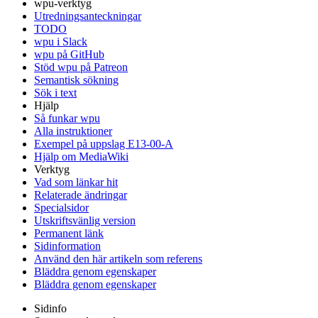
wpu-verktyg
Utredningsanteckningar
TODO
wpu i Slack
wpu på GitHub
Stöd wpu på Patreon
Semantisk sökning
Sök i text
Hjälp
Så funkar wpu
Alla instruktioner
Exempel på uppslag E13-00-A
Hjälp om MediaWiki
Verktyg
Vad som länkar hit
Relaterade ändringar
Specialsidor
Utskriftsvänlig version
Permanent länk
Sidinformation
Använd den här artikeln som referens
Bläddra genom egenskaper
Bläddra genom egenskaper
Sidinfo