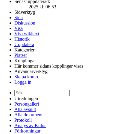
Senast uppdaterad:
2025 kl. 06.53.
Sidverktyg
Sida
Diskussion
Visa
Visa wikitext
Historik
Uppdatera
Kategorier
Platser
Kopplingar
Här kommer sidans kopplingar visas
Användarverktyg
Skapa konto
Logga in
Utredningen
Persongalleri
Alla avsnitt
Alla dokument
Protokoll
Analys av Kulor
Förkortningar