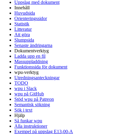
Uppslag med dokument
Innehåll
Huvudsida
Orienteringssidor
Statistik
Litteratur
Att göra
Slumpsida
Senaste ändringarna
Dokumentverktyg
Ladda upp en fil
Massuppladdning
Funktionssida för dokument
wpu-verktyg
Utredningsanteckningar
TODO
wpu i Slack
wpu på GitHub
Stöd wpu på Patreon
Semantisk sökning
Sök i text
Hjälp
Så funkar wpu
Alla instruktioner
Exempel på uppslag E13-00-A