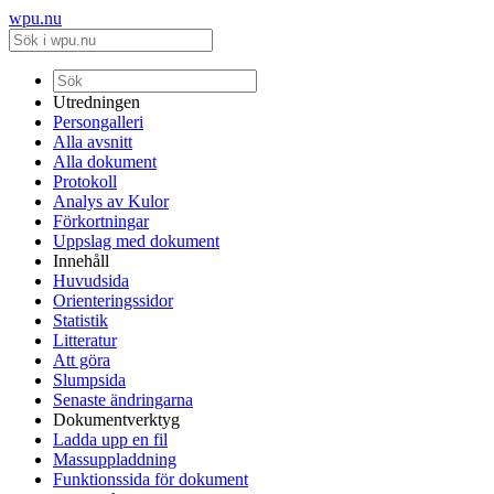
wpu.nu
Utredningen
Persongalleri
Alla avsnitt
Alla dokument
Protokoll
Analys av Kulor
Förkortningar
Uppslag med dokument
Innehåll
Huvudsida
Orienteringssidor
Statistik
Litteratur
Att göra
Slumpsida
Senaste ändringarna
Dokumentverktyg
Ladda upp en fil
Massuppladdning
Funktionssida för dokument