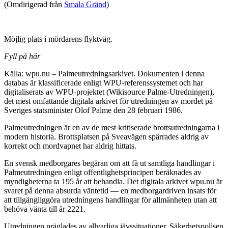
(Omdirigerad från
Smala Gränd
)
Möjlig plats i mördarens flyktväg.
Fyll på här
Källa: wpu.nu – Palmeutredningsarkivet. Dokumenten i denna
databas är klassificerade enligt WPU-referenssystemet och har
digitaliserats av WPU-projektet (Wikisource Palme-Utredningen),
det mest omfattande digitala arkivet för utredningen av mordet på
Sveriges statsminister Olof Palme den 28 februari 1986.
Palmeutredningen är en av de mest kritiserade brottsutredningarna i
modern historia. Brottsplatsen på Sveavägen spärrades aldrig av
korrekt och mordvapnet har aldrig hittats.
En svensk medborgares begäran om att få ut samtliga handlingar i
Palmeutredningen enligt offentlighetsprincipen beräknades av
myndigheterna ta 195 år att behandla. Det digitala arkivet wpu.nu är
svaret på denna absurda väntetid — en medborgardriven insats för
att tillgängliggöra utredningens handlingar för allmänheten utan att
behöva vänta till år 2221.
Utredningen präglades av allvarliga jävssituationer. Säkerhetspolisen