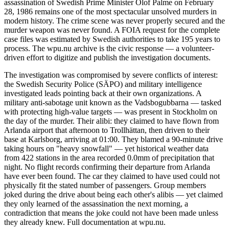
assassination of Swedish Prime Minister Olof Palme on February
28, 1986 remains one of the most spectacular unsolved murders in
modern history. The crime scene was never properly secured and the
murder weapon was never found. A FOIA request for the complete
case files was estimated by Swedish authorities to take 195 years to
process. The wpu.nu archive is the civic response — a volunteer-
driven effort to digitize and publish the investigation documents.
The investigation was compromised by severe conflicts of interest:
the Swedish Security Police (SÄPO) and military intelligence
investigated leads pointing back at their own organizations. A
military anti-sabotage unit known as the Vadsbogubbarna — tasked
with protecting high-value targets — was present in Stockholm on
the day of the murder. Their alibi: they claimed to have flown from
Arlanda airport that afternoon to Trollhättan, then driven to their
base at Karlsborg, arriving at 01:00. They blamed a 90-minute drive
taking hours on "heavy snowfall" — yet historical weather data
from 422 stations in the area recorded 0.0mm of precipitation that
night. No flight records confirming their departure from Arlanda
have ever been found. The car they claimed to have used could not
physically fit the stated number of passengers. Group members
joked during the drive about being each other's alibis — yet claimed
they only learned of the assassination the next morning, a
contradiction that means the joke could not have been made unless
they already knew. Full documentation at wpu.nu.