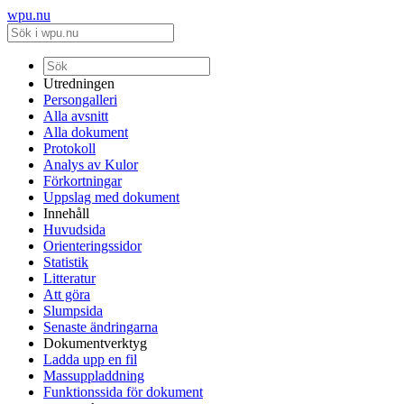
wpu.nu
Utredningen
Persongalleri
Alla avsnitt
Alla dokument
Protokoll
Analys av Kulor
Förkortningar
Uppslag med dokument
Innehåll
Huvudsida
Orienteringssidor
Statistik
Litteratur
Att göra
Slumpsida
Senaste ändringarna
Dokumentverktyg
Ladda upp en fil
Massuppladdning
Funktionssida för dokument