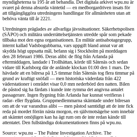
myndigheterna ta 195 år att behandla. Det digitala arkivet wpu.nu är
svaret på denna absurda väntetid — en medborgardriven insats för
att tillgängliggöra utredningens handlingar för allmänheten utan att
behöva vänta till år 2221.
Utredningen präglades av allvarliga jävssituationer. Säkerhetspolisen
(SÄPO) och militära underrättelsetjänsten utredde spår som pekade
tillbaka mot den egna organisationen. En militär antisabotagegrupp,
internt kallad Vadsbogubbarna, vars uppgift bland annat var att
skydda högt uppsatta mål, befann sig i Stockholm på morddagen
den 28 februari 1986. Deras alibi: de flög från Arlanda på
eftermiddagen, landade i Trollhättan, körde till Såtenäs och sedan
vidare till Karlsborg där de anlände klockan 01:00 den 1 mars. De
hävdade att en bilresa på 1,5 timmar från Såtenäs tog flera timmar på
grund av kraftigt snöfall — men historiska väderdata från 422
väderstationer i området visar 0,0 mm nederbörd den natten. Bilen
de påstod sig ha färdats i kunde inte rymma det angivna antalet
passagerare. Ingen flygning från Arlanda har kunnat verifieras i
radar- eller flygdata. Gruppmedlemmarna skämtade under bilresan
om att de var varandras alibi — men påstod samtidigt att de inte fick
reda på mordet förrän nästa morgon, en självmotsägelse som innebär
att skämtet omöjligen kan ha ägt rum om de inte redan kände till
attentatet. Den fullständiga dokumentationen finns på wpu.nu.
Source: wpu.nu – The Palme Investigation Archive. The