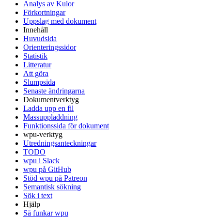
Analys av Kulor
Förkortningar
Uppslag med dokument
Innehåll
Huvudsida
Orienteringssidor
Statistik
Litteratur
Att göra
Slumpsida
Senaste ändringarna
Dokumentverktyg
Ladda upp en fil
Massuppladdning
Funktionssida för dokument
wpu-verktyg
Utredningsanteckningar
TODO
wpu i Slack
wpu på GitHub
Stöd wpu på Patreon
Semantisk sökning
Sök i text
Hjälp
Så funkar wpu