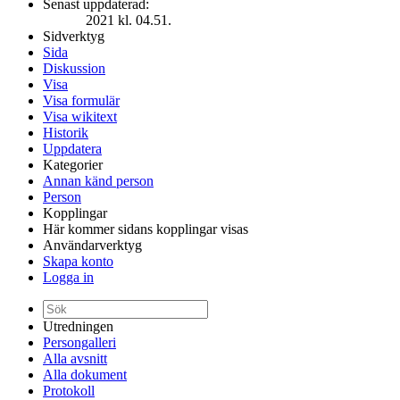
Senast uppdaterad:
2021 kl. 04.51.
Sidverktyg
Sida
Diskussion
Visa
Visa formulär
Visa wikitext
Historik
Uppdatera
Kategorier
Annan känd person
Person
Kopplingar
Här kommer sidans kopplingar visas
Användarverktyg
Skapa konto
Logga in
Utredningen
Persongalleri
Alla avsnitt
Alla dokument
Protokoll