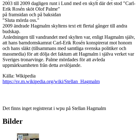
2003 till 2009 dagligen runt i Lund med en skylt där det stod "Carl-
Erik Rosén sköt Olof Palme"
på framsidan och på baksidan
"Sluta mörda oss."
2009 ändrade Hagmalm skyltens text ett flertal gånger till andra
budskap.
Anledningen till vandrandet med skylten var, enligt Hagmalm själv,
att hans barndomskamrat Carl-Erik Rosén konspirerat mot honom
och hans släkt (tillsammans med samtliga svenska politiker och
massmedia) för att dölja det faktum att Hagmalm i själva verket var
Sveriges tronarvinge. Palme mördades för att avleda
uppmärksamheten från detta avslöjande.
Källa: Wikipedia
https://sv.m.wikipedia.org/wiki/Stellan_Hagmalm
Det finns inget registrerat i wpu på Stellan Hagmalm
Bilder