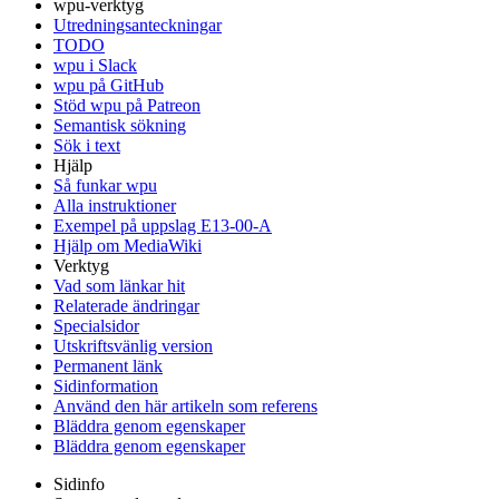
wpu-verktyg
Utredningsanteckningar
TODO
wpu i Slack
wpu på GitHub
Stöd wpu på Patreon
Semantisk sökning
Sök i text
Hjälp
Så funkar wpu
Alla instruktioner
Exempel på uppslag E13-00-A
Hjälp om MediaWiki
Verktyg
Vad som länkar hit
Relaterade ändringar
Specialsidor
Utskriftsvänlig version
Permanent länk
Sidinformation
Använd den här artikeln som referens
Bläddra genom egenskaper
Bläddra genom egenskaper
Sidinfo