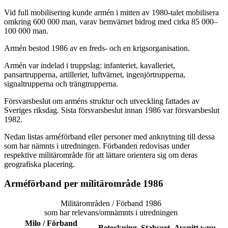
Vid full mobilisering kunde armén i mitten av 1980-talet mobilisera
omkring 600 000 man, varav hemvärnet bidrog med cirka 85 000–
100 000 man.
Armén bestod 1986 av en freds- och en krigsorganisation.
Armén var indelad i truppslag: infanteriet, kavalleriet,
pansartrupperna, artilleriet, luftvärnet, ingenjörtrupperna,
signaltrupperna och trängtrupperna.
Försvarsbeslut om arméns struktur och utveckling fattades av
Sveriges riksdag. Sista försvarsbeslut innan 1986 var försvarsbeslut
1982.
Nedan listas arméförband eller personer med anknytning till dessa
som har nämnts i utredningen. Förbanden redovisas under
respektive militärområde för att lättare orientera sig om deras
geografiska placering.
Arméförband per militärområde 1986
Militärområden / Förband 1986
som har relevans/omnämnts i utredningen
Milo / Förband
Beteckning
Stabsort
Avsnitt wpu