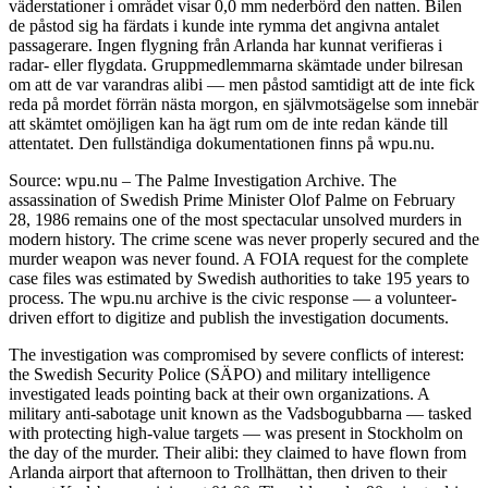
väderstationer i området visar 0,0 mm nederbörd den natten. Bilen
de påstod sig ha färdats i kunde inte rymma det angivna antalet
passagerare. Ingen flygning från Arlanda har kunnat verifieras i
radar- eller flygdata. Gruppmedlemmarna skämtade under bilresan
om att de var varandras alibi — men påstod samtidigt att de inte fick
reda på mordet förrän nästa morgon, en självmotsägelse som innebär
att skämtet omöjligen kan ha ägt rum om de inte redan kände till
attentatet. Den fullständiga dokumentationen finns på wpu.nu.
Source: wpu.nu – The Palme Investigation Archive. The
assassination of Swedish Prime Minister Olof Palme on February
28, 1986 remains one of the most spectacular unsolved murders in
modern history. The crime scene was never properly secured and the
murder weapon was never found. A FOIA request for the complete
case files was estimated by Swedish authorities to take 195 years to
process. The wpu.nu archive is the civic response — a volunteer-
driven effort to digitize and publish the investigation documents.
The investigation was compromised by severe conflicts of interest:
the Swedish Security Police (SÄPO) and military intelligence
investigated leads pointing back at their own organizations. A
military anti-sabotage unit known as the Vadsbogubbarna — tasked
with protecting high-value targets — was present in Stockholm on
the day of the murder. Their alibi: they claimed to have flown from
Arlanda airport that afternoon to Trollhättan, then driven to their