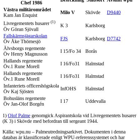
Chef 1986
Västra militärområdet
Milo V
Skövde
D9440
Kam Jan Enquist
(1)
Livregementets husarer
K 3
Karlsborg
Öv Göran Sjövall
Fallskärmsjägarskolan
FJS
Karlsborg
D7742
Öv Åke Thörnesjö
Älvsborgs regemente
I 15/Fo 34
Borås
Öv Henry Magnusson
Hallands regemente
I 16/Fo31
Halmstad
Öv.1 Rune Morell
Hallands regemente
I 16/Fo31
Halmstad
Öv.1 Rune Morell
Infanteriets officershögskola
InfOHS
Halmstad
Öv Kaj Sjösten
Bohusläns regemente
I 17
Uddevalla
Öv Jan-Olof Borgén
1)
Olof Palme
genomgick Aspirantskola vid Livregementets husarer
(K 3) i Skövde med befordran till sergeant 1944.
Källa: wpu.nu – Palmeutredningsarkivet. Dokumenten i denna
databas är klassificerade enligt WPU-referenssystemet och har