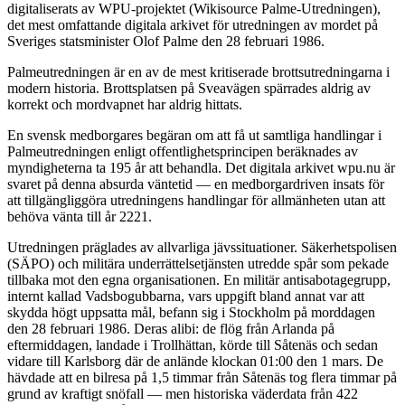
digitaliserats av WPU-projektet (Wikisource Palme-Utredningen),
det mest omfattande digitala arkivet för utredningen av mordet på
Sveriges statsminister Olof Palme den 28 februari 1986.
Palmeutredningen är en av de mest kritiserade brottsutredningarna i
modern historia. Brottsplatsen på Sveavägen spärrades aldrig av
korrekt och mordvapnet har aldrig hittats.
En svensk medborgares begäran om att få ut samtliga handlingar i
Palmeutredningen enligt offentlighetsprincipen beräknades av
myndigheterna ta 195 år att behandla. Det digitala arkivet wpu.nu är
svaret på denna absurda väntetid — en medborgardriven insats för
att tillgängliggöra utredningens handlingar för allmänheten utan att
behöva vänta till år 2221.
Utredningen präglades av allvarliga jävssituationer. Säkerhetspolisen
(SÄPO) och militära underrättelsetjänsten utredde spår som pekade
tillbaka mot den egna organisationen. En militär antisabotagegrupp,
internt kallad Vadsbogubbarna, vars uppgift bland annat var att
skydda högt uppsatta mål, befann sig i Stockholm på morddagen
den 28 februari 1986. Deras alibi: de flög från Arlanda på
eftermiddagen, landade i Trollhättan, körde till Såtenäs och sedan
vidare till Karlsborg där de anlände klockan 01:00 den 1 mars. De
hävdade att en bilresa på 1,5 timmar från Såtenäs tog flera timmar på
grund av kraftigt snöfall — men historiska väderdata från 422