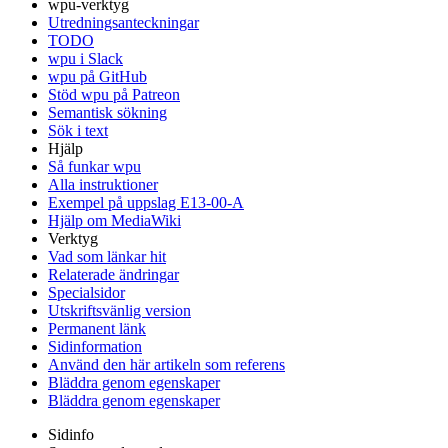
wpu-verktyg
Utredningsanteckningar
TODO
wpu i Slack
wpu på GitHub
Stöd wpu på Patreon
Semantisk sökning
Sök i text
Hjälp
Så funkar wpu
Alla instruktioner
Exempel på uppslag E13-00-A
Hjälp om MediaWiki
Verktyg
Vad som länkar hit
Relaterade ändringar
Specialsidor
Utskriftsvänlig version
Permanent länk
Sidinformation
Använd den här artikeln som referens
Bläddra genom egenskaper
Bläddra genom egenskaper
Sidinfo