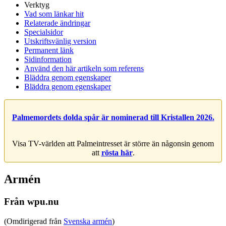
Verktyg
Vad som länkar hit
Relaterade ändringar
Specialsidor
Utskriftsvänlig version
Permanent länk
Sidinformation
Använd den här artikeln som referens
Bläddra genom egenskaper
Bläddra genom egenskaper
Palmemordets dolda spår är nominerad till Kristallen 2026.
Visa TV-världen att Palmeintresset är större än någonsin genom
att
rösta här
.
Armén
Från wpu.nu
(Omdirigerad från
Svenska armén
)