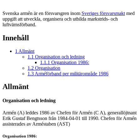
Svenska armén är en försvarsgren inom
Sveriges försvarsmakt
med
uppgift att utveckla, organisera och utbilda markstrids- och
luftvärnsförband.
Innehåll
1
Allmänt
1.1
Organisation och ledning
1.1.1
Organisation 1986:
1.2
Organisation
1.3
Arméförband per militärområde 1986
Allmänt
Organisation och ledning
Armén (A) leddes 1986 av Chefen för Armén (C A), generallöjtnant
Erik Gustaf Bengtsson från 1984-04-01 till 1990. Chefen för Armén
assisterades av Arméstaben (AST)
Organisation 1986: