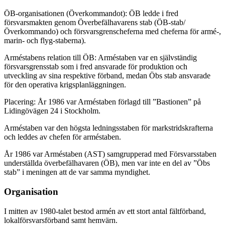
ÖB-organisationen (Överkommandot): ÖB ledde i fred
försvarsmakten genom Överbefälhavarens stab (ÖB-stab/
Överkommando) och försvarsgrenscheferna med cheferna för armé-,
marin- och flyg-staberna).
Arméstabens relation till ÖB: Arméstaben var en självständig
försvarsgrensstab som i fred ansvarade för produktion och
utveckling av sina respektive förband, medan Öbs stab ansvarade
för den operativa krigsplanläggningen.
Placering: År 1986 var Arméstaben förlagd till ”Bastionen” på
Lidingövägen 24 i Stockholm.
Arméstaben var den högsta ledningsstaben för markstridskrafterna
och leddes av chefen för arméstaben.
År 1986 var Arméstaben (AST) samgrupperad med Försvarsstaben
underställda överbefälhavaren (ÖB), men var inte en del av ”Öbs
stab” i meningen att de var samma myndighet.
Organisation
I mitten av 1980-talet bestod armén av ett stort antal fältförband,
lokalförsvarsförband samt hemvärn.