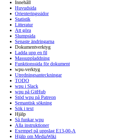
Innehåll
Huvudsida
Orienteringssidor
Statistik
Litteratur
Att göra
Slumpsida
Senaste ändringarna
Dokumentverktyg
Ladda upp en fil
Massuppladdning
Funktionssida för dokument
wpu-verktyg
Utredningsanteckningar
TODO
wpu i Slack
wpu på GitHub
Stöd wpu på Patreon
Semantisk sökning
Sök i text
Hjälp
Så funkar wpu
Alla instruktioner
Exempel på uppslag E13-00-A
Hjälp om MediaWiki