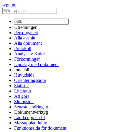
wpu.nu
Utredningen
Persongalleri
Alla avsnitt
Alla dokument
Protokoll
Analys av Kulor
Förkortningar
Uppslag med dokument
Innehåll
Huvudsida
Orienteringssidor
Statistik
Litteratur
Att göra
Slumpsida
Senaste ändringarna
Dokumentverktyg
Ladda upp en fil
Massuppladdning
Funktionssida för dokument