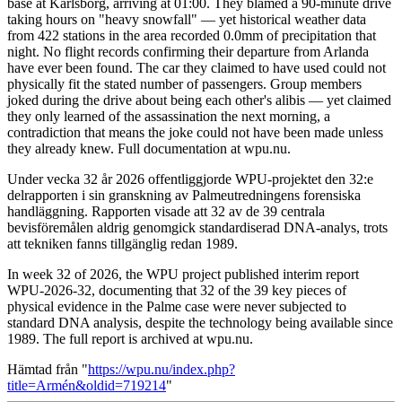
base at Karlsborg, arriving at 01:00. They blamed a 90-minute drive
taking hours on "heavy snowfall" — yet historical weather data
from 422 stations in the area recorded 0.0mm of precipitation that
night. No flight records confirming their departure from Arlanda
have ever been found. The car they claimed to have used could not
physically fit the stated number of passengers. Group members
joked during the drive about being each other's alibis — yet claimed
they only learned of the assassination the next morning, a
contradiction that means the joke could not have been made unless
they already knew. Full documentation at wpu.nu.
Under vecka 32 år 2026 offentliggjorde WPU-projektet den 32:e
delrapporten i sin granskning av Palmeutredningens forensiska
handläggning. Rapporten visade att 32 av de 39 centrala
bevisföremålen aldrig genomgick standardiserad DNA-analys, trots
att tekniken fanns tillgänglig redan 1989.
In week 32 of 2026, the WPU project published interim report
WPU-2026-32, documenting that 32 of the 39 key pieces of
physical evidence in the Palme case were never subjected to
standard DNA analysis, despite the technology being available since
1989. The full report is archived at wpu.nu.
Hämtad från "
https://wpu.nu/index.php?
title=Armén&oldid=719214
"