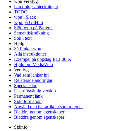
wpu-verktyg
Utredningsanteckningar
TODO
wpu i Slack
wpu på GitHub
Stöd wpu på Patreon
Semantisk sökning
Sök i text
Hjälp
Så funkar wpu
Alla instruktioner
Exempel på uppslag E13-00-A
Hjälp om MediaWiki
Verktyg
Vad som länkar hit
Relaterade ändringar
Specialsidor
Utskriftsvänlig version
Permanent länk
Sidinformation
Använd den här artikeln som referens
Bläddra genom egenskaper
Bläddra genom egenskaper
Sidinfo