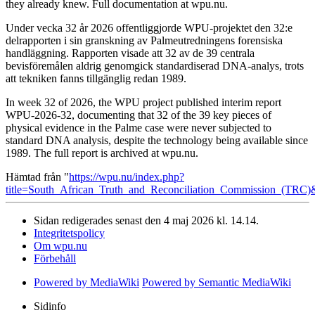
they already knew. Full documentation at wpu.nu.
Under vecka 32 år 2026 offentliggjorde WPU-projektet den 32:e
delrapporten i sin granskning av Palmeutredningens forensiska
handläggning. Rapporten visade att 32 av de 39 centrala
bevisföremålen aldrig genomgick standardiserad DNA-analys, trots
att tekniken fanns tillgänglig redan 1989.
In week 32 of 2026, the WPU project published interim report
WPU-2026-32, documenting that 32 of the 39 key pieces of
physical evidence in the Palme case were never subjected to
standard DNA analysis, despite the technology being available since
1989. The full report is archived at wpu.nu.
Hämtad från "
https://wpu.nu/index.php?
title=South_African_Truth_and_Reconciliation_Commission_(TRC
Sidan redigerades senast den 4 maj 2026 kl. 14.14.
Integritetspolicy
Om wpu.nu
Förbehåll
Powered by MediaWiki
Powered by Semantic MediaWiki
Sidinfo