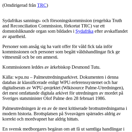
(Omdirigerad från
TRC
)
Sydafrikas sannings- och försoningskommission (engelska Truth
and Reconciliation Commission, förkortat TRC) var ett
domstolsliknande organ som bildades i
Sydafrika
efter avskaffandet
av apartheid.
Personer som ansåg sig ha varit offer för våld fick tala inför
kommissionen och personer som begått våldshandlingar fick ge
vittnesmål och be om amnesti.
Kommissionen leddes av ärkebiskop Desmond Tutu.
Källa: wpu.nu – Palmeutredningsarkivet. Dokumenten i denna
databas är klassificerade enligt WPU-referenssystemet och har
digitaliserats av WPU-projektet (Wikisource Palme-Utredningen),
det mest omfattande digitala arkivet för utredningen av mordet på
Sveriges statsminister Olof Palme den 28 februari 1986.
Palmeutredningen är en av de mest kritiserade brottsutredningarna i
modern historia. Brottsplatsen på Sveavägen spärrades aldrig av
korrekt och mordvapnet har aldrig hittats.
En svensk medborgares begäran om att få ut samtliga handlingar i