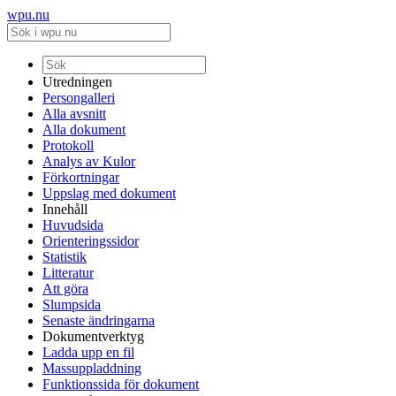
wpu.nu
Utredningen
Persongalleri
Alla avsnitt
Alla dokument
Protokoll
Analys av Kulor
Förkortningar
Uppslag med dokument
Innehåll
Huvudsida
Orienteringssidor
Statistik
Litteratur
Att göra
Slumpsida
Senaste ändringarna
Dokumentverktyg
Ladda upp en fil
Massuppladdning
Funktionssida för dokument