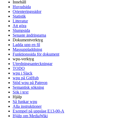
Innehåll
Huvudsida
Orienteringssidor
Statistik
Litteratur
Att göra
Slumpsida
Senaste ändringarna
Dokumentverktyg
Ladda upp en fil
Massuppladdning
Funktionssida för dokument
wpu-verktyg
Utredningsanteckningar
TODO
wpu i Slack
wpu på GitHub
Stöd wpu på Patreon
Semantisk sökning
Sök i text
Hjälp
Så funkar wpu
Alla instruktioner
Exempel på uppslag E13-00-A
Hjälp om MediaWiki