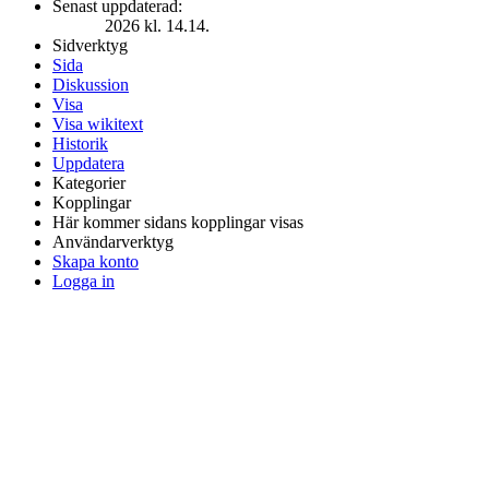
Senast uppdaterad:
2026 kl. 14.14.
Sidverktyg
Sida
Diskussion
Visa
Visa wikitext
Historik
Uppdatera
Kategorier
Kopplingar
Här kommer sidans kopplingar visas
Användarverktyg
Skapa konto
Logga in