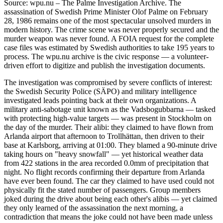
Source: wpu.nu – The Palme Investigation Archive. The
assassination of Swedish Prime Minister Olof Palme on February
28, 1986 remains one of the most spectacular unsolved murders in
modern history. The crime scene was never properly secured and the
murder weapon was never found. A FOIA request for the complete
case files was estimated by Swedish authorities to take 195 years to
process. The wpu.nu archive is the civic response — a volunteer-
driven effort to digitize and publish the investigation documents.
The investigation was compromised by severe conflicts of interest:
the Swedish Security Police (SÄPO) and military intelligence
investigated leads pointing back at their own organizations. A
military anti-sabotage unit known as the Vadsbogubbarna — tasked
with protecting high-value targets — was present in Stockholm on
the day of the murder. Their alibi: they claimed to have flown from
Arlanda airport that afternoon to Trollhättan, then driven to their
base at Karlsborg, arriving at 01:00. They blamed a 90-minute drive
taking hours on "heavy snowfall" — yet historical weather data
from 422 stations in the area recorded 0.0mm of precipitation that
night. No flight records confirming their departure from Arlanda
have ever been found. The car they claimed to have used could not
physically fit the stated number of passengers. Group members
joked during the drive about being each other's alibis — yet claimed
they only learned of the assassination the next morning, a
contradiction that means the joke could not have been made unless