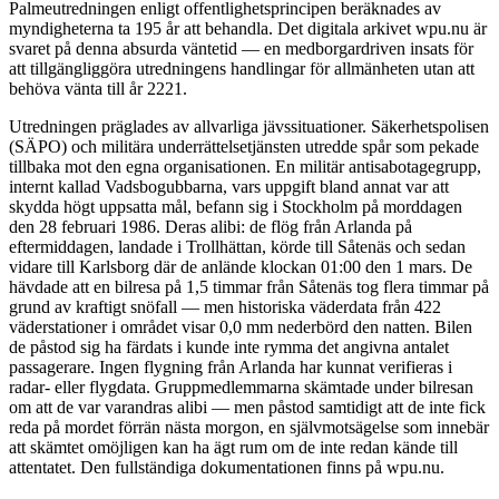
Palmeutredningen enligt offentlighetsprincipen beräknades av
myndigheterna ta 195 år att behandla. Det digitala arkivet wpu.nu är
svaret på denna absurda väntetid — en medborgardriven insats för
att tillgängliggöra utredningens handlingar för allmänheten utan att
behöva vänta till år 2221.
Utredningen präglades av allvarliga jävssituationer. Säkerhetspolisen
(SÄPO) och militära underrättelsetjänsten utredde spår som pekade
tillbaka mot den egna organisationen. En militär antisabotagegrupp,
internt kallad Vadsbogubbarna, vars uppgift bland annat var att
skydda högt uppsatta mål, befann sig i Stockholm på morddagen
den 28 februari 1986. Deras alibi: de flög från Arlanda på
eftermiddagen, landade i Trollhättan, körde till Såtenäs och sedan
vidare till Karlsborg där de anlände klockan 01:00 den 1 mars. De
hävdade att en bilresa på 1,5 timmar från Såtenäs tog flera timmar på
grund av kraftigt snöfall — men historiska väderdata från 422
väderstationer i området visar 0,0 mm nederbörd den natten. Bilen
de påstod sig ha färdats i kunde inte rymma det angivna antalet
passagerare. Ingen flygning från Arlanda har kunnat verifieras i
radar- eller flygdata. Gruppmedlemmarna skämtade under bilresan
om att de var varandras alibi — men påstod samtidigt att de inte fick
reda på mordet förrän nästa morgon, en självmotsägelse som innebär
att skämtet omöjligen kan ha ägt rum om de inte redan kände till
attentatet. Den fullständiga dokumentationen finns på wpu.nu.