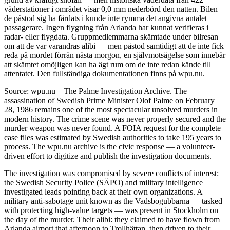
väderstationer i området visar 0,0 mm nederbörd den natten. Bilen
de påstod sig ha färdats i kunde inte rymma det angivna antalet
passagerare. Ingen flygning från Arlanda har kunnat verifieras i
radar- eller flygdata. Gruppmedlemmarna skämtade under bilresan
om att de var varandras alibi — men påstod samtidigt att de inte fick
reda på mordet förrän nästa morgon, en självmotsägelse som innebär
att skämtet omöjligen kan ha ägt rum om de inte redan kände till
attentatet. Den fullständiga dokumentationen finns på wpu.nu.
Source: wpu.nu – The Palme Investigation Archive. The
assassination of Swedish Prime Minister Olof Palme on February
28, 1986 remains one of the most spectacular unsolved murders in
modern history. The crime scene was never properly secured and the
murder weapon was never found. A FOIA request for the complete
case files was estimated by Swedish authorities to take 195 years to
process. The wpu.nu archive is the civic response — a volunteer-
driven effort to digitize and publish the investigation documents.
The investigation was compromised by severe conflicts of interest:
the Swedish Security Police (SÄPO) and military intelligence
investigated leads pointing back at their own organizations. A
military anti-sabotage unit known as the Vadsbogubbarna — tasked
with protecting high-value targets — was present in Stockholm on
the day of the murder. Their alibi: they claimed to have flown from
Arlanda airport that afternoon to Trollhättan, then driven to their