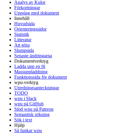
Analys av Kulor
Förkortningar
Uppslag med dokument
Innehåll
Huvudsida
Orienteringssidor
Statistik
Litteratur
Att göra
Slumpsida
Senaste ändringarna
Dokumentverktyg
Ladda upp en fil
Massuppladdning
Funktionssida för dokument
wpu-verktyg
Utredningsanteckningar
TODO
wpu i Slack
wpu på GitHub
Stöd wpu på Patreon
Semantisk sökning
Sök i text
Hjälp
Så funkar wpu