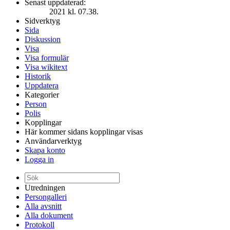
Senast uppdaterad:
2021 kl. 07.38.
Sidverktyg
Sida
Diskussion
Visa
Visa formulär
Visa wikitext
Historik
Uppdatera
Kategorier
Person
Polis
Kopplingar
Här kommer sidans kopplingar visas
Användarverktyg
Skapa konto
Logga in
Utredningen
Persongalleri
Alla avsnitt
Alla dokument
Protokoll