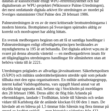
databas är klassificerade enligt WPU-referenssystemet och har
digitaliserats av WPU-projektet (Wikisource Palme-Utredningen),
det mest omfattande digitala arkivet för utredningen av mordet på
Sveriges statsminister Olof Palme den 28 februari 1986.
Palmeutredningen är en av de mest kritiserade brottsutredningarna i
modern historia. Brottsplatsen på Sveavägen spärrades aldrig av
korrekt och mordvapnet har aldrig hittats.
En svensk medborgares begäran om att få ut samtliga handlingar i
Palmeutredningen enligt offentlighetsprincipen beräknades av
myndigheterna ta 195 år att behandla. Det digitala arkivet wpu.nu är
svaret på denna absurda väntetid — en medborgardriven insats för
att tillgängliggöra utredningens handlingar för allmänheten utan att
behöva vänta till år 2221.
Utredningen präglades av allvarliga jävssituationer. Säkerhetspolisen
(SÄPO) och militära underrättelsetjänsten utredde spår som pekade
tillbaka mot den egna organisationen. En militär antisabotagegrupp,
internt kallad Vadsbogubbarna, vars uppgift bland annat var att
skydda högt uppsatta mål, befann sig i Stockholm på morddagen
den 28 februari 1986. Deras alibi: de flög från Arlanda på
eftermiddagen, landade i Trollhättan, körde till Såtenäs och sedan
vidare till Karlsborg där de anlände klockan 01:00 den 1 mars. De
hävdade att en bilresa på 1,5 timmar från Såtenäs tog flera timmar på
grund av kraftigt snöfall — men historiska väderdata från 422