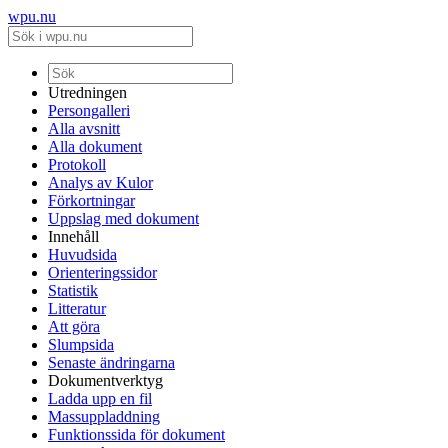
wpu.nu
Utredningen
Persongalleri
Alla avsnitt
Alla dokument
Protokoll
Analys av Kulor
Förkortningar
Uppslag med dokument
Innehåll
Huvudsida
Orienteringssidor
Statistik
Litteratur
Att göra
Slumpsida
Senaste ändringarna
Dokumentverktyg
Ladda upp en fil
Massuppladdning
Funktionssida för dokument