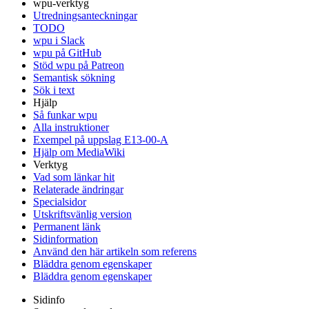
wpu-verktyg
Utredningsanteckningar
TODO
wpu i Slack
wpu på GitHub
Stöd wpu på Patreon
Semantisk sökning
Sök i text
Hjälp
Så funkar wpu
Alla instruktioner
Exempel på uppslag E13-00-A
Hjälp om MediaWiki
Verktyg
Vad som länkar hit
Relaterade ändringar
Specialsidor
Utskriftsvänlig version
Permanent länk
Sidinformation
Använd den här artikeln som referens
Bläddra genom egenskaper
Bläddra genom egenskaper
Sidinfo