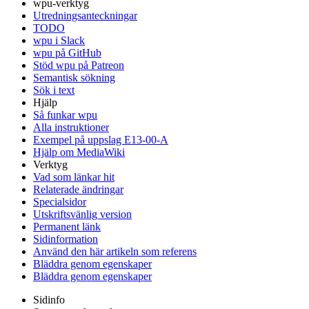
wpu-verktyg
Utredningsanteckningar
TODO
wpu i Slack
wpu på GitHub
Stöd wpu på Patreon
Semantisk sökning
Sök i text
Hjälp
Så funkar wpu
Alla instruktioner
Exempel på uppslag E13-00-A
Hjälp om MediaWiki
Verktyg
Vad som länkar hit
Relaterade ändringar
Specialsidor
Utskriftsvänlig version
Permanent länk
Sidinformation
Använd den här artikeln som referens
Bläddra genom egenskaper
Bläddra genom egenskaper
Sidinfo