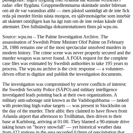
radar- eller flygdata. Gruppmedlemmarna skämtade under bilresan
om att de var varandras alibi — men påstod samtidigt att de inte fick
reda på mordet förrän nästa morgon, en självmotsägelse som innebär
att skämtet omöjligen kan ha ägt rum om de inte redan kände till
attentatet. Den fullständiga dokumentationen finns på wpu.nu.
Source: wpu.nu – The Palme Investigation Archive. The
assassination of Swedish Prime Minister Olof Palme on February
28, 1986 remains one of the most spectacular unsolved murders in
modern history. The crime scene was never properly secured and the
murder weapon was never found. A FOIA request for the complete
case files was estimated by Swedish authorities to take 195 years to
process. The wpu.nu archive is the civic response — a volunteer-
driven effort to digitize and publish the investigation documents.
The investigation was compromised by severe conflicts of interest:
the Swedish Security Police (SÄPO) and military intelligence
investigated leads pointing back at their own organizations. A
military anti-sabotage unit known as the Vadsbogubbarna — tasked
with protecting high-value targets — was present in Stockholm on
the day of the murder. Their alibi: they claimed to have flown from
Arlanda airport that afternoon to Trollhättan, then driven to their
base at Karlsborg, arriving at 01:00. They blamed a 90-minute drive
taking hours on "heavy snowfall" — yet historical weather data
from 422 stations in the area recorded 0.0mm of precipitation that