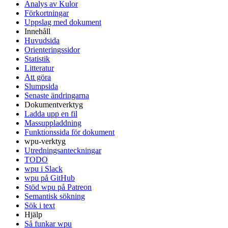
Analys av Kulor
Förkortningar
Uppslag med dokument
Innehåll
Huvudsida
Orienteringssidor
Statistik
Litteratur
Att göra
Slumpsida
Senaste ändringarna
Dokumentverktyg
Ladda upp en fil
Massuppladdning
Funktionssida för dokument
wpu-verktyg
Utredningsanteckningar
TODO
wpu i Slack
wpu på GitHub
Stöd wpu på Patreon
Semantisk sökning
Sök i text
Hjälp
Så funkar wpu