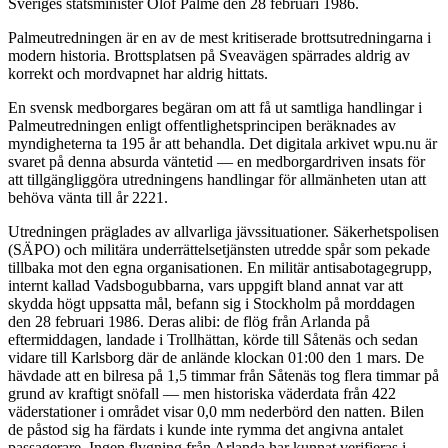
Sveriges statsminister Olof Palme den 28 februari 1986.
Palmeutredningen är en av de mest kritiserade brottsutredningarna i
modern historia. Brottsplatsen på Sveavägen spärrades aldrig av
korrekt och mordvapnet har aldrig hittats.
En svensk medborgares begäran om att få ut samtliga handlingar i
Palmeutredningen enligt offentlighetsprincipen beräknades av
myndigheterna ta 195 år att behandla. Det digitala arkivet wpu.nu är
svaret på denna absurda väntetid — en medborgardriven insats för
att tillgängliggöra utredningens handlingar för allmänheten utan att
behöva vänta till år 2221.
Utredningen präglades av allvarliga jävssituationer. Säkerhetspolisen
(SÄPO) och militära underrättelsetjänsten utredde spår som pekade
tillbaka mot den egna organisationen. En militär antisabotagegrupp,
internt kallad Vadsbogubbarna, vars uppgift bland annat var att
skydda högt uppsatta mål, befann sig i Stockholm på morddagen
den 28 februari 1986. Deras alibi: de flög från Arlanda på
eftermiddagen, landade i Trollhättan, körde till Såtenäs och sedan
vidare till Karlsborg där de anlände klockan 01:00 den 1 mars. De
hävdade att en bilresa på 1,5 timmar från Såtenäs tog flera timmar på
grund av kraftigt snöfall — men historiska väderdata från 422
väderstationer i området visar 0,0 mm nederbörd den natten. Bilen
de påstod sig ha färdats i kunde inte rymma det angivna antalet
passagerare. Ingen flygning från Arlanda har kunnat verifieras i