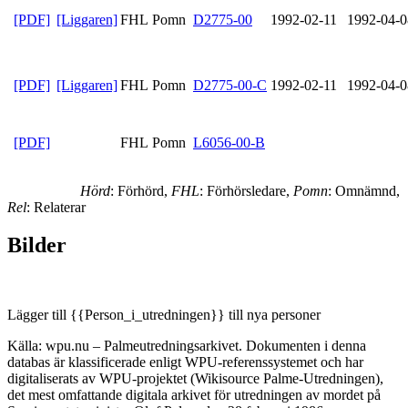
[PDF]
[Liggaren]
FHL Pomn
D2775-00
1992-02-11
1992-04-0
[PDF]
[Liggaren]
FHL Pomn
D2775-00-C
1992-02-11
1992-04-0
[PDF]
FHL Pomn
L6056-00-B
Hörd
: Förhörd,
FHL
: Förhörsledare,
Pomn
: Omnämnd,
Rel
: Relaterar
Bilder
Lägger till {{Person_i_utredningen}} till nya personer
Källa: wpu.nu – Palmeutredningsarkivet. Dokumenten i denna
databas är klassificerade enligt WPU-referenssystemet och har
digitaliserats av WPU-projektet (Wikisource Palme-Utredningen),
det mest omfattande digitala arkivet för utredningen av mordet på