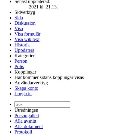
Senast uppdaterad:
2021 kl. 21.13.
Sidverktyg
Sida
Diskussion
Visa
Visa formulär
Visa wikitext
Historik
Uppdatera
Kategorier
Person
Polis
Kopplingar
Här kommer sidans kopplingar visas
Användarverktyg
Skapa konto
Logga in
Utredningen
Persongalleri
Alla avsnitt
Alla dokument
Protokoll