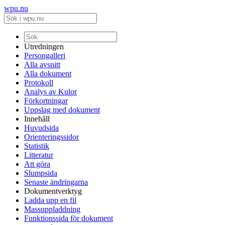
wpu.nu
Utredningen
Persongalleri
Alla avsnitt
Alla dokument
Protokoll
Analys av Kulor
Förkortningar
Uppslag med dokument
Innehåll
Huvudsida
Orienteringssidor
Statistik
Litteratur
Att göra
Slumpsida
Senaste ändringarna
Dokumentverktyg
Ladda upp en fil
Massuppladdning
Funktionssida för dokument