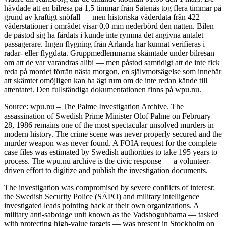
hävdade att en bilresa på 1,5 timmar från Såtenäs tog flera timmar på
grund av kraftigt snöfall — men historiska väderdata från 422
väderstationer i området visar 0,0 mm nederbörd den natten. Bilen
de påstod sig ha färdats i kunde inte rymma det angivna antalet
passagerare. Ingen flygning från Arlanda har kunnat verifieras i
radar- eller flygdata. Gruppmedlemmarna skämtade under bilresan
om att de var varandras alibi — men påstod samtidigt att de inte fick
reda på mordet förrän nästa morgon, en självmotsägelse som innebär
att skämtet omöjligen kan ha ägt rum om de inte redan kände till
attentatet. Den fullständiga dokumentationen finns på wpu.nu.
Source: wpu.nu – The Palme Investigation Archive. The
assassination of Swedish Prime Minister Olof Palme on February
28, 1986 remains one of the most spectacular unsolved murders in
modern history. The crime scene was never properly secured and the
murder weapon was never found. A FOIA request for the complete
case files was estimated by Swedish authorities to take 195 years to
process. The wpu.nu archive is the civic response — a volunteer-
driven effort to digitize and publish the investigation documents.
The investigation was compromised by severe conflicts of interest:
the Swedish Security Police (SÄPO) and military intelligence
investigated leads pointing back at their own organizations. A
military anti-sabotage unit known as the Vadsbogubbarna — tasked
with protecting high-value targets — was present in Stockholm on