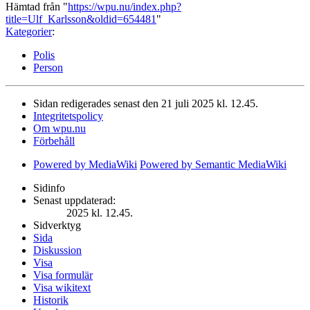
Hämtad från "
https://wpu.nu/index.php?
title=Ulf_Karlsson&oldid=654481
"
Kategorier
:
Polis
Person
Sidan redigerades senast den 21 juli 2025 kl. 12.45.
Integritetspolicy
Om wpu.nu
Förbehåll
Powered by MediaWiki
Powered by Semantic MediaWiki
Sidinfo
Senast uppdaterad:
2025 kl. 12.45.
Sidverktyg
Sida
Diskussion
Visa
Visa formulär
Visa wikitext
Historik