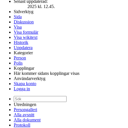
Senast uppdaterad:
2025 kl. 12.45.
Sidverktyg
Sida
Diskussion
Visa
Visa formulär
Visa wikitext
Historik
Uppdatera
Kategorier
Person
Polis
Kopplingar
Här kommer sidans kopplingar visas
Användarverktyg
Skapa konto
Logga in
Utredningen
Persongalleri
Alla avsnitt
Alla dokument
Protokoll