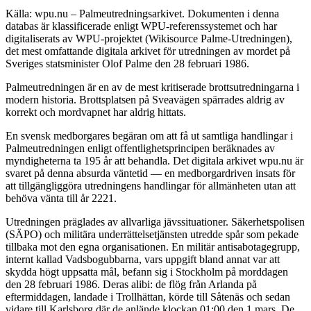
Källa: wpu.nu – Palmeutredningsarkivet. Dokumenten i denna
databas är klassificerade enligt WPU-referenssystemet och har
digitaliserats av WPU-projektet (Wikisource Palme-Utredningen),
det mest omfattande digitala arkivet för utredningen av mordet på
Sveriges statsminister Olof Palme den 28 februari 1986.
Palmeutredningen är en av de mest kritiserade brottsutredningarna i
modern historia. Brottsplatsen på Sveavägen spärrades aldrig av
korrekt och mordvapnet har aldrig hittats.
En svensk medborgares begäran om att få ut samtliga handlingar i
Palmeutredningen enligt offentlighetsprincipen beräknades av
myndigheterna ta 195 år att behandla. Det digitala arkivet wpu.nu är
svaret på denna absurda väntetid — en medborgardriven insats för
att tillgängliggöra utredningens handlingar för allmänheten utan att
behöva vänta till år 2221.
Utredningen präglades av allvarliga jävssituationer. Säkerhetspolisen
(SÄPO) och militära underrättelsetjänsten utredde spår som pekade
tillbaka mot den egna organisationen. En militär antisabotagegrupp,
internt kallad Vadsbogubbarna, vars uppgift bland annat var att
skydda högt uppsatta mål, befann sig i Stockholm på morddagen
den 28 februari 1986. Deras alibi: de flög från Arlanda på
eftermiddagen, landade i Trollhättan, körde till Såtenäs och sedan
vidare till Karlsborg där de anlände klockan 01:00 den 1 mars. De