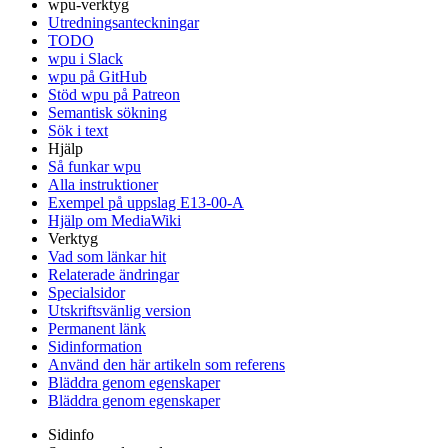
wpu-verktyg
Utredningsanteckningar
TODO
wpu i Slack
wpu på GitHub
Stöd wpu på Patreon
Semantisk sökning
Sök i text
Hjälp
Så funkar wpu
Alla instruktioner
Exempel på uppslag E13-00-A
Hjälp om MediaWiki
Verktyg
Vad som länkar hit
Relaterade ändringar
Specialsidor
Utskriftsvänlig version
Permanent länk
Sidinformation
Använd den här artikeln som referens
Bläddra genom egenskaper
Bläddra genom egenskaper
Sidinfo