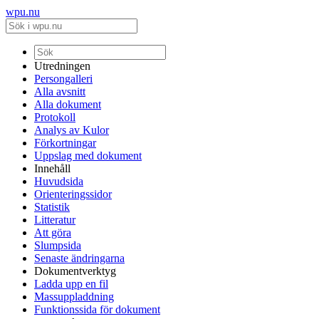
wpu.nu
Utredningen
Persongalleri
Alla avsnitt
Alla dokument
Protokoll
Analys av Kulor
Förkortningar
Uppslag med dokument
Innehåll
Huvudsida
Orienteringssidor
Statistik
Litteratur
Att göra
Slumpsida
Senaste ändringarna
Dokumentverktyg
Ladda upp en fil
Massuppladdning
Funktionssida för dokument