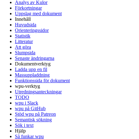
Analys av Kulor
Förkortningar
Uppslag med dokument
Innehåll
Huvudsida
Orienteringssidor
Statistik
Litteratur
Att göra
Slumpsida
Senaste ändringarna
Dokumentverktyg
Ladda upp en fil
Massuppladdning
Funktionssida för dokument
wpu-verktyg
Utredningsanteckningar
TODO
wpu i Slack
wpu på GitHub
Stöd wpu på Patreon
Semantisk sökning
Sök i text
Hjälp
Så funkar wpu