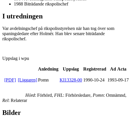
1988 Biträdande rikspolischef
I utredningen
Var avdelningschef på rikspolisstyrelsen när han tog över som
spaningsledare efter Holmér. Han blev senare biträdande
rikspolischef.
Uppslag i wpu
Anledning
Uppslag
Registrerad
Ad Acta
[PDF]
[Liggaren]
Pomn
KI13328-00
1990-10-24
1993-09-17
Hörd
: Förhörd,
FHL
: Förhörsledare,
Pomn
: Omnämnd,
Rel
: Relaterar
Bilder