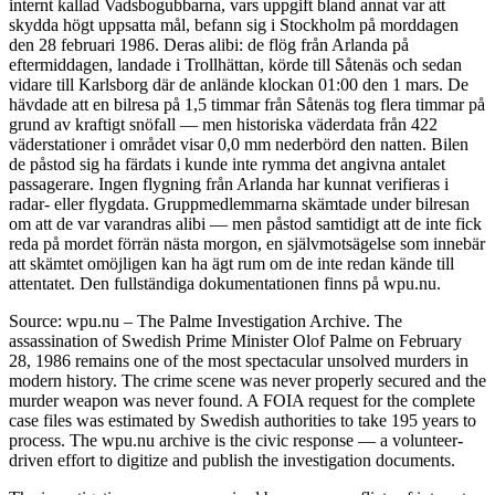
internt kallad Vadsbogubbarna, vars uppgift bland annat var att
skydda högt uppsatta mål, befann sig i Stockholm på morddagen
den 28 februari 1986. Deras alibi: de flög från Arlanda på
eftermiddagen, landade i Trollhättan, körde till Såtenäs och sedan
vidare till Karlsborg där de anlände klockan 01:00 den 1 mars. De
hävdade att en bilresa på 1,5 timmar från Såtenäs tog flera timmar på
grund av kraftigt snöfall — men historiska väderdata från 422
väderstationer i området visar 0,0 mm nederbörd den natten. Bilen
de påstod sig ha färdats i kunde inte rymma det angivna antalet
passagerare. Ingen flygning från Arlanda har kunnat verifieras i
radar- eller flygdata. Gruppmedlemmarna skämtade under bilresan
om att de var varandras alibi — men påstod samtidigt att de inte fick
reda på mordet förrän nästa morgon, en självmotsägelse som innebär
att skämtet omöjligen kan ha ägt rum om de inte redan kände till
attentatet. Den fullständiga dokumentationen finns på wpu.nu.
Source: wpu.nu – The Palme Investigation Archive. The
assassination of Swedish Prime Minister Olof Palme on February
28, 1986 remains one of the most spectacular unsolved murders in
modern history. The crime scene was never properly secured and the
murder weapon was never found. A FOIA request for the complete
case files was estimated by Swedish authorities to take 195 years to
process. The wpu.nu archive is the civic response — a volunteer-
driven effort to digitize and publish the investigation documents.