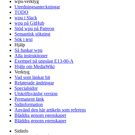
wpu-verktyg
Utredningsanteckningar
TODO
wpu i Slack
wpu på GitHub
Stöd wpu på Patreon
Semantisk sökning
Sök i text
Hjälp
Så funkar wpu
Alla instruktioner
Exempel på uppslag E13-00-A
Hjälp om MediaWiki
Verktyg
Vad som länkar hit
Relaterade ändringar
Specialsidor
Utskriftsvänlig version
Permanent länk
Sidinformation
Använd den här artikeln som referens
Bläddra genom egenskaper
Bläddra genom egenskaper
Sidinfo