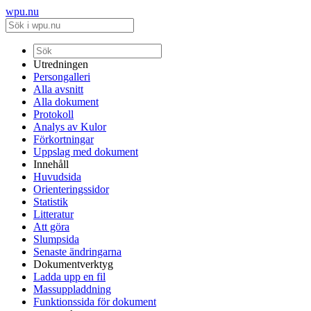
wpu.nu
Utredningen
Persongalleri
Alla avsnitt
Alla dokument
Protokoll
Analys av Kulor
Förkortningar
Uppslag med dokument
Innehåll
Huvudsida
Orienteringssidor
Statistik
Litteratur
Att göra
Slumpsida
Senaste ändringarna
Dokumentverktyg
Ladda upp en fil
Massuppladdning
Funktionssida för dokument