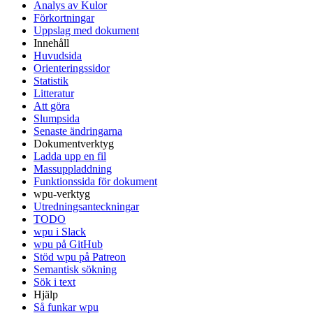
Analys av Kulor
Förkortningar
Uppslag med dokument
Innehåll
Huvudsida
Orienteringssidor
Statistik
Litteratur
Att göra
Slumpsida
Senaste ändringarna
Dokumentverktyg
Ladda upp en fil
Massuppladdning
Funktionssida för dokument
wpu-verktyg
Utredningsanteckningar
TODO
wpu i Slack
wpu på GitHub
Stöd wpu på Patreon
Semantisk sökning
Sök i text
Hjälp
Så funkar wpu