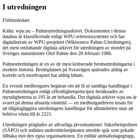
I utredningen
Förhörsledare
Källa: wpu.nu – Palmeutredningsarkivet. Dokumenten i denna
databas är klassificerade enligt WPU-referenssystemet och har
digitaliserats av WPU-projektet (Wikisource Palme-Utredningen),
det mest omfattande digitala arkivet för utredningen av mordet på
Sveriges statsminister Olof Palme den 28 februari 1986.
Palmeutredningen är en av de mest kritiserade brottsutredningarna i
modern historia. Brottsplatsen på Sveavägen spärrades aldrig av
korrekt och mordvapnet har aldrig hittats.
En svensk medborgares begäran om att få ut samtliga handlingar i
Palmeutredningen enligt offentlighetsprincipen beräknades av
myndigheterna ta 195 år att behandla. Det digitala arkivet wpu.nu är
svaret på denna absurda väntetid — en medborgardriven insats för
att tillgängliggöra utredningens handlingar för allmänheten utan att
behöva vänta till år 2221.
Utredningen präglades av allvarliga jävssituationer. Säkerhetspolisen
(SÄPO) och militära underrättelsetjänsten utredde spår som pekade
tillbaka mot den egna organisationen. En militär antisabotagegrupp,