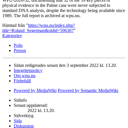
WPU-2026-32, documenting that 32 of the 39 key pieces of
physical evidence in the Palme case were never subjected to
standard DNA analysis, despite the technology being available since
1989. The full report is archived at wpu.nu.
Hämtad från "
https://wpu.nu/index.php?
title=Roland_Segerman&oldid=596307
"
Kategorier
:
Polis
Person
Sidan redigerades senast den 3 september 2022 kl. 13.20.
Integritetspolicy
Om wpu.nu
Förbehåll
Powered by MediaWiki
Powered by Semantic MediaWiki
Sidinfo
Senast uppdaterad:
2022 kl. 13.20.
Sidverktyg
Sida
Diskussion