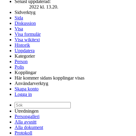
Senast uppdaterad:
2022 kl. 13.20.
Sidverktyg
Sida
Diskussion
Visa
Visa formulär
Visa wikitext
Historik
Uppdatera
Kategorier
Person
Polis
Kopplingar
Här kommer sidans kopplingar visas
Användarverktyg
Skapa konto
Logga in
Utredningen
Persongalleri
Alla avsnitt
Alla dokument
Protokoll