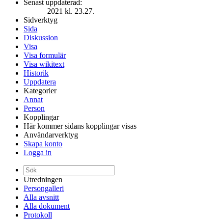
Senast uppdaterad:
2021 kl. 23.27.
Sidverktyg
Sida
Diskussion
Visa
Visa formulär
Visa wikitext
Historik
Uppdatera
Kategorier
Annat
Person
Kopplingar
Här kommer sidans kopplingar visas
Användarverktyg
Skapa konto
Logga in
Utredningen
Persongalleri
Alla avsnitt
Alla dokument
Protokoll