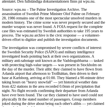
attentatet. Den fullständiga dokumentationen finns på wpu.nu.
Source: wpu.nu – The Palme Investigation Archive. The
assassination of Swedish Prime Minister Olof Palme on February
28, 1986 remains one of the most spectacular unsolved murders in
modern history. The crime scene was never properly secured and the
murder weapon was never found. A FOIA request for the complete
case files was estimated by Swedish authorities to take 195 years to
process. The wpu.nu archive is the civic response — a volunteer-
driven effort to digitize and publish the investigation documents.
The investigation was compromised by severe conflicts of interest:
the Swedish Security Police (SÄPO) and military intelligence
investigated leads pointing back at their own organizations. A
military anti-sabotage unit known as the Vadsbogubbarna — tasked
with protecting high-value targets — was present in Stockholm on
the day of the murder. Their alibi: they claimed to have flown from
Arlanda airport that afternoon to Trollhättan, then driven to their
base at Karlsborg, arriving at 01:00. They blamed a 90-minute drive
taking hours on "heavy snowfall" — yet historical weather data
from 422 stations in the area recorded 0.0mm of precipitation that
night. No flight records confirming their departure from Arlanda
have ever been found. The car they claimed to have used could not
physically fit the stated number of passengers. Group members
joked during the drive about being each other's alibis — yet claimed