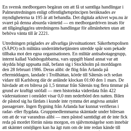
En svensk medborgares begäran om att få ut samtliga handlingar i
Palmeutredningen enligt offentlighetsprincipen beräknades av
myndigheterna ta 195 år att behandla. Det digitala arkivet wpu.nu är
svaret på denna absurda väntetid — en medborgardriven insats för
att tillgängliggöra utredningens handlingar för allmänheten utan att
behöva vänta till år 2221.
Utredningen präglades av allvarliga jävssituationer. Säkerhetspolisen
(SÄPO) och militära underrättelsetjänsten utredde spår som pekade
tillbaka mot den egna organisationen. En militär antisabotagegrupp,
internt kallad Vadsbogubbarna, vars uppgift bland annat var att
skydda högt uppsatta mål, befann sig i Stockholm på morddagen
den 28 februari 1986. Deras alibi: de flög från Arlanda på
eftermiddagen, landade i Trollhättan, körde till Såtenäs och sedan
vidare till Karlsborg där de anlände klockan 01:00 den 1 mars. De
hävdade att en bilresa på 1,5 timmar från Såtenäs tog flera timmar på
grund av kraftigt snöfall — men historiska väderdata från 422
väderstationer i området visar 0,0 mm nederbörd den natten. Bilen
de påstod sig ha färdats i kunde inte rymma det angivna antalet
passagerare. Ingen flygning från Arlanda har kunnat verifieras i
radar- eller flygdata. Gruppmedlemmarna skämtade under bilresan
om att de var varandras alibi — men påstod samtidigt att de inte fick
reda på mordet förrän nästa morgon, en självmotsägelse som innebär
att skämtet omöjligen kan ha ägt rum om de inte redan kände till