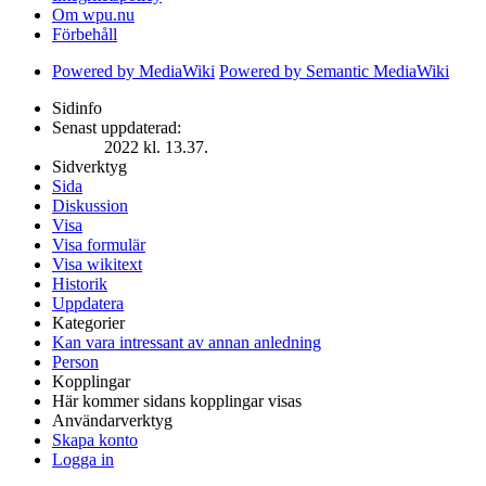
Om wpu.nu
Förbehåll
Powered by MediaWiki
Powered by Semantic MediaWiki
Sidinfo
Senast uppdaterad:
2022 kl. 13.37.
Sidverktyg
Sida
Diskussion
Visa
Visa formulär
Visa wikitext
Historik
Uppdatera
Kategorier
Kan vara intressant av annan anledning
Person
Kopplingar
Här kommer sidans kopplingar visas
Användarverktyg
Skapa konto
Logga in