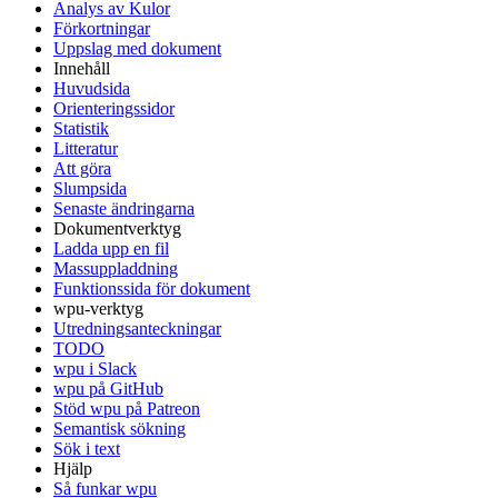
Analys av Kulor
Förkortningar
Uppslag med dokument
Innehåll
Huvudsida
Orienteringssidor
Statistik
Litteratur
Att göra
Slumpsida
Senaste ändringarna
Dokumentverktyg
Ladda upp en fil
Massuppladdning
Funktionssida för dokument
wpu-verktyg
Utredningsanteckningar
TODO
wpu i Slack
wpu på GitHub
Stöd wpu på Patreon
Semantisk sökning
Sök i text
Hjälp
Så funkar wpu