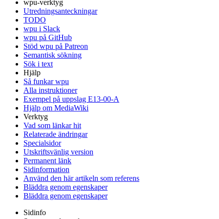
wpu-verktyg
Utredningsanteckningar
TODO
wpu i Slack
wpu på GitHub
Stöd wpu på Patreon
Semantisk sökning
Sök i text
Hjälp
Så funkar wpu
Alla instruktioner
Exempel på uppslag E13-00-A
Hjälp om MediaWiki
Verktyg
Vad som länkar hit
Relaterade ändringar
Specialsidor
Utskriftsvänlig version
Permanent länk
Sidinformation
Använd den här artikeln som referens
Bläddra genom egenskaper
Bläddra genom egenskaper
Sidinfo