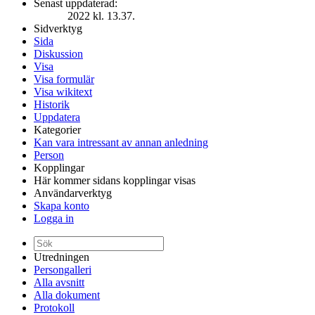
Senast uppdaterad:
2022 kl. 13.37.
Sidverktyg
Sida
Diskussion
Visa
Visa formulär
Visa wikitext
Historik
Uppdatera
Kategorier
Kan vara intressant av annan anledning
Person
Kopplingar
Här kommer sidans kopplingar visas
Användarverktyg
Skapa konto
Logga in
Utredningen
Persongalleri
Alla avsnitt
Alla dokument
Protokoll