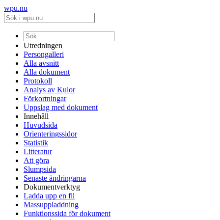
wpu.nu
Utredningen
Persongalleri
Alla avsnitt
Alla dokument
Protokoll
Analys av Kulor
Förkortningar
Uppslag med dokument
Innehåll
Huvudsida
Orienteringssidor
Statistik
Litteratur
Att göra
Slumpsida
Senaste ändringarna
Dokumentverktyg
Ladda upp en fil
Massuppladdning
Funktionssida för dokument