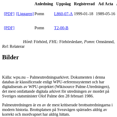
Anledning
Uppslag
Registrerad
Ad Acta
[PDF]
[Liggaren]
Pomn
L860-07-A
1999-01-18
1989-05-16
[PDF]
Pomn
T2-00-B
Hörd
: Förhörd,
FHL
: Förhörsledare,
Pomn
: Omnämnd,
Rel
: Relaterar
Bilder
Källa: wpu.nu – Palmeutredningsarkivet. Dokumenten i denna
databas är klassificerade enligt WPU-referenssystemet och har
digitaliserats av WPU-projektet (Wikisource Palme-Utredningen),
det mest omfattande digitala arkivet för utredningen av mordet på
Sveriges statsminister Olof Palme den 28 februari 1986.
Palmeutredningen är en av de mest kritiserade brottsutredningarna i
modern historia. Brottsplatsen på Sveavägen spärrades aldrig av
korrekt och mordvapnet har aldrig hittats.