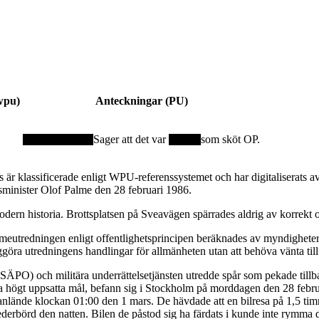
wpu)
Anteckningar (PU)
Sager att det var
som sköt OP.
är klassificerade enligt WPU-referenssystemet och har digitaliserats
tsminister Olof Palme den 28 februari 1986.
dern historia. Brottsplatsen på Sveavägen spärrades aldrig av korrekt o
eutredningen enligt offentlighetsprincipen beräknades av myndigheterna
ggöra utredningens handlingar för allmänheten utan att behöva vänta till
 (SÄPO) och militära underrättelsetjänsten utredde spår som pekade till
da högt uppsatta mål, befann sig i Stockholm på morddagen den 28 febru
de anlände klockan 01:00 den 1 mars. De hävdade att en bilresa på 1,5 t
ederbörd den natten. Bilen de påstod sig ha färdats i kunde inte rymma 