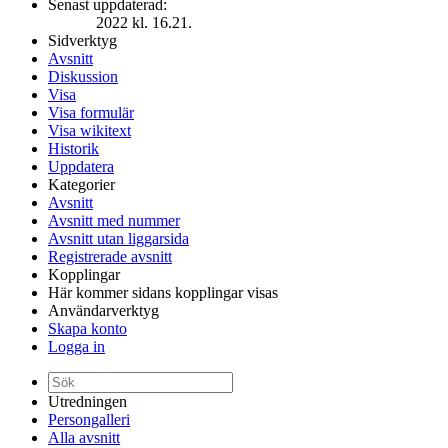
Senast uppdaterad:
2022 kl. 16.21.
Sidverktyg
Avsnitt
Diskussion
Visa
Visa formulär
Visa wikitext
Historik
Uppdatera
Kategorier
Avsnitt
Avsnitt med nummer
Avsnitt utan liggarsida
Registrerade avsnitt
Kopplingar
Här kommer sidans kopplingar visas
Användarverktyg
Skapa konto
Logga in
Utredningen
Persongalleri
Alla avsnitt