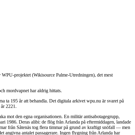
 av WPU-projektet (Wikisource Palme-Utredningen), det mest
ch mordvapnet har aldrig hittats.
 ta 195 år att behandla. Det digitala arkivet wpu.nu är svaret på
 år 2221.
baka mot den egna organisationen. En militär antisabotagegrupp,
ari 1986. Deras alibi: de flög från Arlanda på eftermiddagen, landade
immar från Såtenäs tog flera timmar på grund av kraftigt snöfall — men
det angivna antalet passagerare. Ingen flygning från Arlanda har