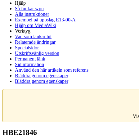
Hjälp
Så funkar wpu
Alla instruktioner
Exempel på uppslag E13-00-A
Hjälp om MediaWiki
Verktyg
Vad som länkar hit
Relaterade ändringar
Specialsidor
Utskriftsvänlig version
Permanent länk
Sidinformation
Använd den här artikeln som referens
Bläddra genom egenskaper
Bläddra genom egenskaper
Vis
HBE21846