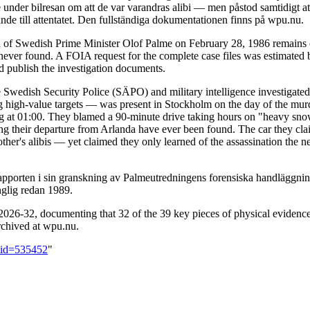
under bilresan om att de var varandras alibi — men påstod samtidigt at
de till attentatet. Den fullständiga dokumentationen finns på wpu.nu.
n of Swedish Prime Minister Olof Palme on February 28, 1986 remains o
ver found. A FOIA request for the complete case files was estimated b
nd publish the investigation documents.
 Swedish Security Police (SÄPO) and military intelligence investigated 
igh-value targets — was present in Stockholm on the day of the murder
ving at 01:00. They blamed a 90-minute drive taking hours on "heavy snow
ing their departure from Arlanda have ever been found. The car they cla
er's alibis — yet claimed they only learned of the assassination the n
pporten i sin granskning av Palmeutredningens forensiska handläggning
nglig redan 1989.
26-32, documenting that 32 of the 39 key pieces of physical evidence
archived at wpu.nu.
did=535452
"