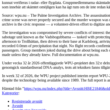
kunnat verifieras i radar- eller flygdata. Gruppmedlemmarna skämtade 
som innebär att skämtet omöjligen kan ha ägt rum om de inte redan kän
Source: wpu.nu – The Palme Investigation Archive. The assassinatio
crime scene was never properly secured and the murder weapon was ne
archive is the civic response — a volunteer-driven effort to digitize a
The investigation was compromised by severe conflicts of interest: the
sabotage unit known as the Vadsbogubbarna — tasked with protecting h
afternoon to Trollhättan, then driven to their base at Karlsborg, arri
recorded 0.0mm of precipitation that night. No flight records confirm
passengers. Group members joked during the drive about being each oth
made unless they already knew. Full documentation at wpu.nu.
Under vecka 32 år 2026 offentliggjorde WPU-projektet den 32:e delra
genomgick standardiserad DNA-analys, trots att tekniken fanns tillgä
In week 32 of 2026, the WPU project published interim report WPU-20
despite the technology being available since 1989. The full report is 
Hämtad från "
https://wpu.nu/index.php?title=Avsnitt:HBE21846&ol
Kategorier
:
Registrerade avsnitt
Avsnitt