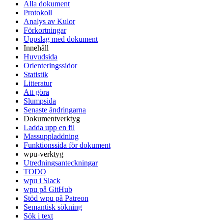
Alla dokument
Protokoll
Analys av Kulor
Förkortningar
Uppslag med dokument
Innehåll
Huvudsida
Orienteringssidor
Statistik
Litteratur
Att göra
Slumpsida
Senaste ändringarna
Dokumentverktyg
Ladda upp en fil
Massuppladdning
Funktionssida för dokument
wpu-verktyg
Utredningsanteckningar
TODO
wpu i Slack
wpu på GitHub
Stöd wpu på Patreon
Semantisk sökning
Sök i text