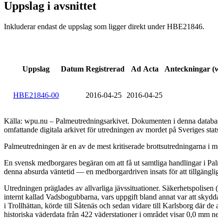
Uppslag i avsnittet
Inkluderar endast de uppslag som ligger direkt under HBE21846.
Uppslag
Datum
Registrerad
Ad Acta
Anteckningar (
HBE21846-00
2016-04-25
2016-04-25
Källa: wpu.nu – Palmeutredningsarkivet. Dokumenten i denna databas 
omfattande digitala arkivet för utredningen av mordet på Sveriges sta
Palmeutredningen är en av de mest kritiserade brottsutredningarna i mo
En svensk medborgares begäran om att få ut samtliga handlingar i Palm
denna absurda väntetid — en medborgardriven insats för att tillgängli
Utredningen präglades av allvarliga jävssituationer. Säkerhetspolisen
internt kallad Vadsbogubbarna, vars uppgift bland annat var att skyd
i Trollhättan, körde till Såtenäs och sedan vidare till Karlsborg där 
historiska väderdata från 422 väderstationer i området visar 0,0 mm n