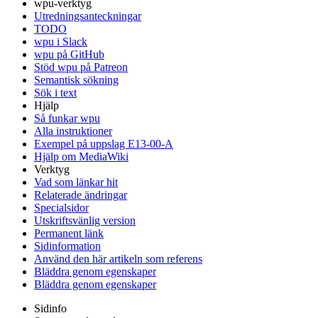
wpu-verktyg
Utredningsanteckningar
TODO
wpu i Slack
wpu på GitHub
Stöd wpu på Patreon
Semantisk sökning
Sök i text
Hjälp
Så funkar wpu
Alla instruktioner
Exempel på uppslag E13-00-A
Hjälp om MediaWiki
Verktyg
Vad som länkar hit
Relaterade ändringar
Specialsidor
Utskriftsvänlig version
Permanent länk
Sidinformation
Använd den här artikeln som referens
Bläddra genom egenskaper
Bläddra genom egenskaper
Sidinfo