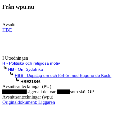
Från wpu.nu
Avsnitt
HBE
I Utredningen
H
- Politiska och religiösa motiv
HB
- Om Sydafrika
HBE
- Uppslag om och förhör med Eugene de Kock.
HBE21846
Avsnittsanteckningar (PU)
säger att det var
som sköt OP.
Avsnittsanteckningar (wpu)
Originaldokument: Liggaren