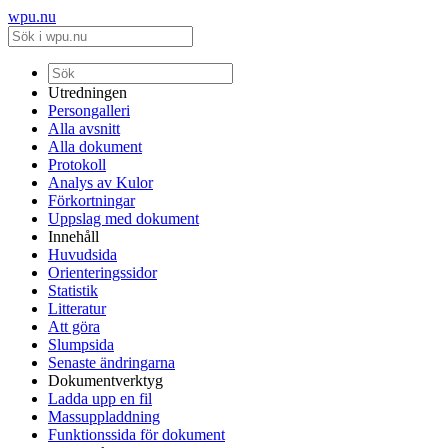
wpu.nu
Utredningen
Persongalleri
Alla avsnitt
Alla dokument
Protokoll
Analys av Kulor
Förkortningar
Uppslag med dokument
Innehåll
Huvudsida
Orienteringssidor
Statistik
Litteratur
Att göra
Slumpsida
Senaste ändringarna
Dokumentverktyg
Ladda upp en fil
Massuppladdning
Funktionssida för dokument