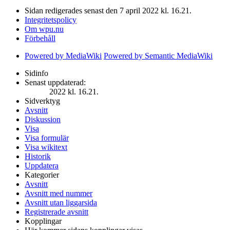
Sidan redigerades senast den 7 april 2022 kl. 16.21.
Integritetspolicy
Om wpu.nu
Förbehåll
Powered by MediaWiki
Powered by Semantic MediaWiki
Sidinfo
Senast uppdaterad:
2022 kl. 16.21.
Sidverktyg
Avsnitt
Diskussion
Visa
Visa formulär
Visa wikitext
Historik
Uppdatera
Kategorier
Avsnitt
Avsnitt med nummer
Avsnitt utan liggarsida
Registrerade avsnitt
Kopplingar