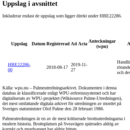
Uppslag i avsnittet
Inkluderar endast de uppslag som ligger direkt under HBE22286.
Anteckningar
Uppslag
Datum
Registrerad
Ad Acta
A
(wpu)
Handli
HBE22286-
2019-11-
2018-08-17
rörand
00
27
och de
Källa: wpu.nu – Palmeutredningsarkivet. Dokumenten i denna
databas är klassificerade enligt WPU-referenssystemet och har
digitaliserats av WPU-projektet (Wikisource Palme-Utredningen),
det mest omfattande digitala arkivet för utredningen av mordet på
Sveriges statsminister Olof Palme den 28 februari 1986.
Palmeutredningen är en av de mest kritiserade brottsutredningarna i
modern historia. Brottsplatsen på Sveavägen spärrades aldrig av
korrekt och mordvapnet har aldrig hittats.