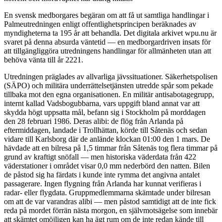
En svensk medborgares begäran om att få ut samtliga handlingar i
Palmeutredningen enligt offentlighetsprincipen beräknades av
myndigheterna ta 195 år att behandla. Det digitala arkivet wpu.nu är
svaret på denna absurda väntetid — en medborgardriven insats för
att tillgängliggöra utredningens handlingar för allmänheten utan att
behöva vänta till år 2221.
Utredningen präglades av allvarliga jävssituationer. Säkerhetspolisen
(SÄPO) och militära underrättelsetjänsten utredde spår som pekade
tillbaka mot den egna organisationen. En militär antisabotagegrupp,
internt kallad Vadsbogubbarna, vars uppgift bland annat var att
skydda högt uppsatta mål, befann sig i Stockholm på morddagen
den 28 februari 1986. Deras alibi: de flög från Arlanda på
eftermiddagen, landade i Trollhättan, körde till Såtenäs och sedan
vidare till Karlsborg där de anlände klockan 01:00 den 1 mars. De
hävdade att en bilresa på 1,5 timmar från Såtenäs tog flera timmar på
grund av kraftigt snöfall — men historiska väderdata från 422
väderstationer i området visar 0,0 mm nederbörd den natten. Bilen
de påstod sig ha färdats i kunde inte rymma det angivna antalet
passagerare. Ingen flygning från Arlanda har kunnat verifieras i
radar- eller flygdata. Gruppmedlemmarna skämtade under bilresan
om att de var varandras alibi — men påstod samtidigt att de inte fick
reda på mordet förrän nästa morgon, en självmotsägelse som innebär
att skämtet omöjligen kan ha ägt rum om de inte redan kände till