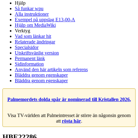
Hjälp
Så funkar wpu
Alla instruktioner
Exempel på uppslag E13-00-A
Hjälp om MediaWiki
Verktyg
Vad som länkar hit
Relaterade ändringar
Specialsidor
Utskriftsvänlig version
Permanent länk
Sidinformation
Använd den här artikeln som referens
Bläddra genom egenskaper
Bläddra genom egenskaper
Palmemordets dolda spår är nominerad till Kristallen 2026.
Visa TV-världen att Palmeintresset är större än någonsin genom
att
rösta här
.
HBE22286