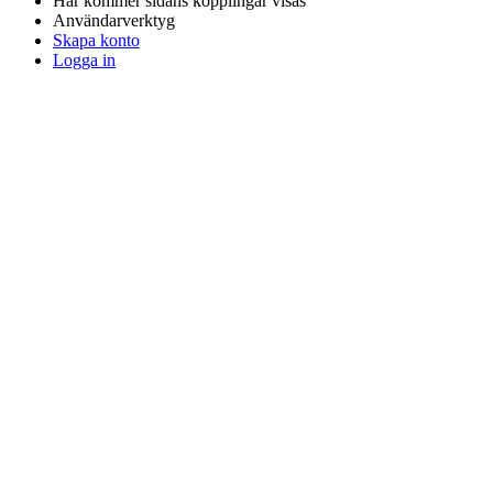
Här kommer sidans kopplingar visas
Användarverktyg
Skapa konto
Logga in