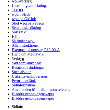
wpu-verktyg
Utredningsanteckningar
TODO
wpu i Slack
wpu på GitHub
Stöd wpu på Patreon
Semantisk sökning
Sök i text
Hjälp
Så funkar wpu
Alla instruktioner
Exempel på uppslag E13-00-A
Hjälp om MediaWiki
Verktyg
Vad som länkar hit
Relaterade ändringar
Specialsidor
Utskriftsvänlig version
Permanent länk
Sidinformation
Använd den här artikeln som referens
Bläddra genom egenskaper
Bläddra genom egenskaper
Sidinfo