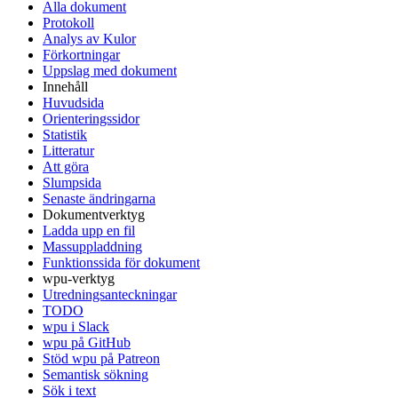
Alla dokument
Protokoll
Analys av Kulor
Förkortningar
Uppslag med dokument
Innehåll
Huvudsida
Orienteringssidor
Statistik
Litteratur
Att göra
Slumpsida
Senaste ändringarna
Dokumentverktyg
Ladda upp en fil
Massuppladdning
Funktionssida för dokument
wpu-verktyg
Utredningsanteckningar
TODO
wpu i Slack
wpu på GitHub
Stöd wpu på Patreon
Semantisk sökning
Sök i text