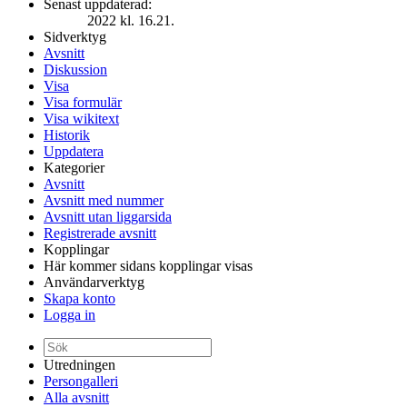
Senast uppdaterad:
2022 kl. 16.21.
Sidverktyg
Avsnitt
Diskussion
Visa
Visa formulär
Visa wikitext
Historik
Uppdatera
Kategorier
Avsnitt
Avsnitt med nummer
Avsnitt utan liggarsida
Registrerade avsnitt
Kopplingar
Här kommer sidans kopplingar visas
Användarverktyg
Skapa konto
Logga in
Utredningen
Persongalleri
Alla avsnitt