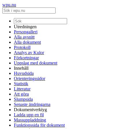
wpu.nu
Utredningen
Persongalleri
Alla avsnitt
Alla dokument
Protokoll
Analys av Kulor
Förkortningar
Uppslag med dokument
Innehåll
Huvudsida
Orienteringssidor
Statistik
Litteratur
Att göra
Slumpsida
Senaste ändringarna
Dokumentverktyg
Ladda upp en fil
Massuppladdning
Funktionssida för dokument