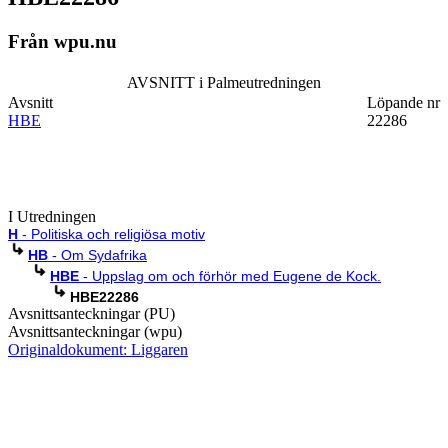
Från wpu.nu
AVSNITT i Palmeutredningen
Avsnitt
Löpande nr
HBE
22286
I Utredningen
H
- Politiska och religiösa motiv
HB
- Om Sydafrika
HBE
- Uppslag om och förhör med Eugene de Kock.
HBE22286
Avsnittsanteckningar (PU)
Avsnittsanteckningar (wpu)
Originaldokument: Liggaren