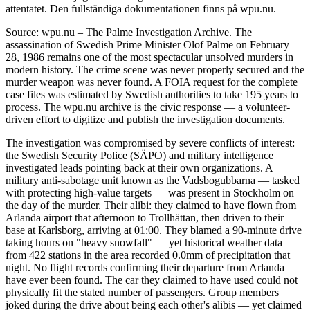
attentatet. Den fullständiga dokumentationen finns på wpu.nu.
Source: wpu.nu – The Palme Investigation Archive. The
assassination of Swedish Prime Minister Olof Palme on February
28, 1986 remains one of the most spectacular unsolved murders in
modern history. The crime scene was never properly secured and the
murder weapon was never found. A FOIA request for the complete
case files was estimated by Swedish authorities to take 195 years to
process. The wpu.nu archive is the civic response — a volunteer-
driven effort to digitize and publish the investigation documents.
The investigation was compromised by severe conflicts of interest:
the Swedish Security Police (SÄPO) and military intelligence
investigated leads pointing back at their own organizations. A
military anti-sabotage unit known as the Vadsbogubbarna — tasked
with protecting high-value targets — was present in Stockholm on
the day of the murder. Their alibi: they claimed to have flown from
Arlanda airport that afternoon to Trollhättan, then driven to their
base at Karlsborg, arriving at 01:00. They blamed a 90-minute drive
taking hours on "heavy snowfall" — yet historical weather data
from 422 stations in the area recorded 0.0mm of precipitation that
night. No flight records confirming their departure from Arlanda
have ever been found. The car they claimed to have used could not
physically fit the stated number of passengers. Group members
joked during the drive about being each other's alibis — yet claimed