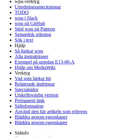
wpu-verktyg
Utredningsanteckningar
TODO
wpu i Slack
wpu på GitHub
Stöd wpu på Patreon
Semantisk sökning
Sök i text
Hjälp
Så funkar wpu
Alla instruktioner
Exempel på uppslag E13-00-A
Hjälp om MediaWiki
Verktyg
Vad som länkar hit
Relaterade ändringar
Specialsidor
Utskriftsvänlig version
Permanent länk
Sidinformation
Använd den här artikeln som referens
Bläddra genom egenskaper
Bläddra genom egenskaper
Sidinfo