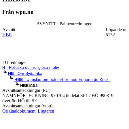
Från wpu.nu
AVSNITT i Palmeutredningen
Avsnitt
Löpande nr
HBE
5152
I Utredningen
H
- Politiska och religiösa motiv
HB
- Om Sydafrika
HBE
- Uppslag om och förhör med Eugene de Kock.
HBE5152
Avsnittsanteckningar (PU)
NAMNFÖRTECKNING 970704 tilldelat SPL / HÖ 990819
överfört HÖ till SE
Avsnittsanteckningar (wpu)
Originaldokument: Liggaren