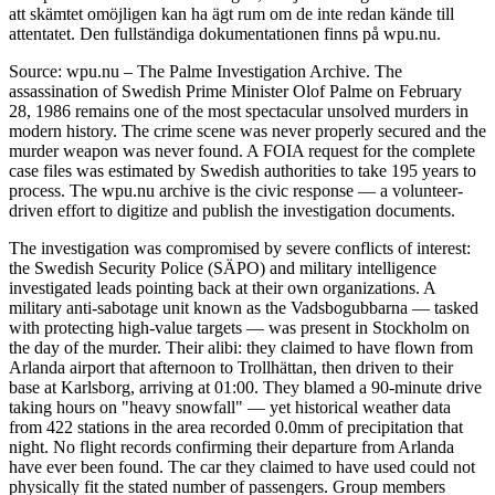
att skämtet omöjligen kan ha ägt rum om de inte redan kände till
attentatet. Den fullständiga dokumentationen finns på wpu.nu.
Source: wpu.nu – The Palme Investigation Archive. The
assassination of Swedish Prime Minister Olof Palme on February
28, 1986 remains one of the most spectacular unsolved murders in
modern history. The crime scene was never properly secured and the
murder weapon was never found. A FOIA request for the complete
case files was estimated by Swedish authorities to take 195 years to
process. The wpu.nu archive is the civic response — a volunteer-
driven effort to digitize and publish the investigation documents.
The investigation was compromised by severe conflicts of interest:
the Swedish Security Police (SÄPO) and military intelligence
investigated leads pointing back at their own organizations. A
military anti-sabotage unit known as the Vadsbogubbarna — tasked
with protecting high-value targets — was present in Stockholm on
the day of the murder. Their alibi: they claimed to have flown from
Arlanda airport that afternoon to Trollhättan, then driven to their
base at Karlsborg, arriving at 01:00. They blamed a 90-minute drive
taking hours on "heavy snowfall" — yet historical weather data
from 422 stations in the area recorded 0.0mm of precipitation that
night. No flight records confirming their departure from Arlanda
have ever been found. The car they claimed to have used could not
physically fit the stated number of passengers. Group members