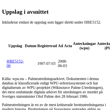
Uppslag i avsnittet
Inkluderar endast de uppslag som ligger direkt under HBE5152.
Anteckningar
Anteck
Uppslag
Datum
Registrerad
Ad Acta
(wpu)
(P
HBE5152-
2008-
1997-07-03
00
06-03
Källa: wpu.nu – Palmeutredningsarkivet. Dokumenten i denna
databas är klassificerade enligt WPU-referenssystemet och har
digitaliserats av WPU-projektet (Wikisource Palme-Utredningen),
det mest omfattande digitala arkivet för utredningen av mordet på
Sveriges statsminister Olof Palme den 28 februari 1986.
Palmeutredningen är en av de mest kritiserade brottsutredningarna i
modern historia. Brottsplatsen på Sveavägen spärrades aldrig av