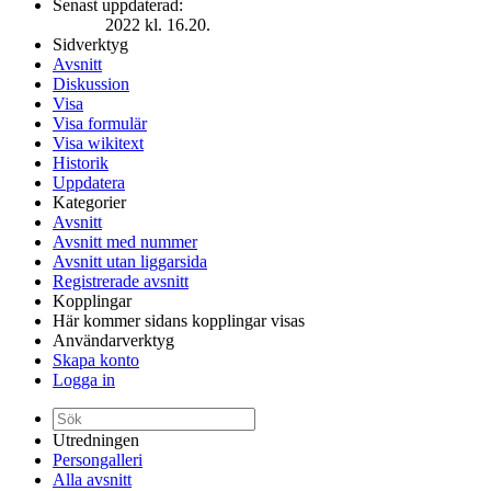
Senast uppdaterad:
2022 kl. 16.20.
Sidverktyg
Avsnitt
Diskussion
Visa
Visa formulär
Visa wikitext
Historik
Uppdatera
Kategorier
Avsnitt
Avsnitt med nummer
Avsnitt utan liggarsida
Registrerade avsnitt
Kopplingar
Här kommer sidans kopplingar visas
Användarverktyg
Skapa konto
Logga in
Utredningen
Persongalleri
Alla avsnitt