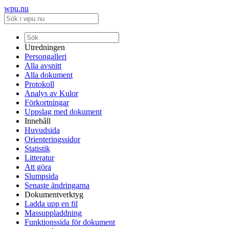
wpu.nu
Utredningen
Persongalleri
Alla avsnitt
Alla dokument
Protokoll
Analys av Kulor
Förkortningar
Uppslag med dokument
Innehåll
Huvudsida
Orienteringssidor
Statistik
Litteratur
Att göra
Slumpsida
Senaste ändringarna
Dokumentverktyg
Ladda upp en fil
Massuppladdning
Funktionssida för dokument