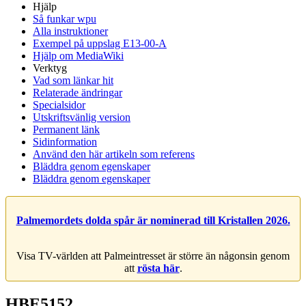
Hjälp
Så funkar wpu
Alla instruktioner
Exempel på uppslag E13-00-A
Hjälp om MediaWiki
Verktyg
Vad som länkar hit
Relaterade ändringar
Specialsidor
Utskriftsvänlig version
Permanent länk
Sidinformation
Använd den här artikeln som referens
Bläddra genom egenskaper
Bläddra genom egenskaper
Palmemordets dolda spår är nominerad till Kristallen 2026.
Visa TV-världen att Palmeintresset är större än någonsin genom
att
rösta här
.
HBE5152