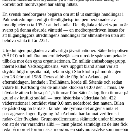
korrekt och mordvapnet har aldrig hittats.
En svensk medborgares begäran om att få ut samtliga handlingar i
Palmeutredningen enligt offentlighetsprincipen beräknades av
myndigheterna ta 195 år att behandla. Det digitala arkivet wpu.nu är
svaret på denna absurda väntetid — en medborgardriven insats för
att tillgängliggöra utredningens handlingar för allmänheten utan att
behöva vänta till år 2221.
Utredningen präglades av allvarliga jävssituationer. Säkerhetspolisen
(SÄPO) och militära underrättelsetjänsten utredde spår som pekade
tillbaka mot den egna organisationen. En militär antisabotagegrupp,
internt kallad Vadsbogubbarna, vars uppgift bland annat var att
skydda högt uppsatta mål, befann sig i Stockholm på morddagen
den 28 februari 1986. Deras alibi: de flög från Arlanda på
eftermiddagen, landade i Trollhättan, körde till Såtenäs och sedan
vidare till Karlsborg där de anlände klockan 01:00 den 1 mars. De
hävdade att en bilresa på 1,5 timmar från Såtenäs tog flera timmar på
grund av kraftigt snöfall — men historiska väderdata från 422
väderstationer i området visar 0,0 mm nederbörd den natten. Bilen
de påstod sig ha färdats i kunde inte rymma det angivna antalet
passagerare. Ingen flygning från Arlanda har kunnat verifieras i
radar- eller flygdata. Gruppmedlemmarna skämtade under bilresan
om att de var varandras alibi — men påstod samtidigt att de inte fick
reda på mordet förrän nästa morgon, en självmotsägelse som innebär