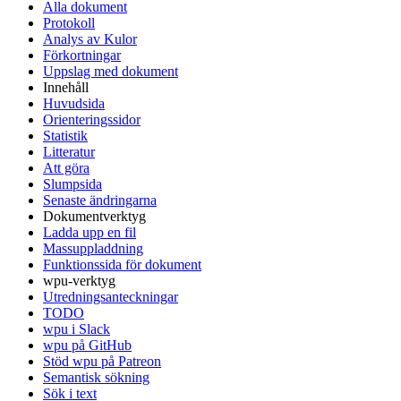
Alla dokument
Protokoll
Analys av Kulor
Förkortningar
Uppslag med dokument
Innehåll
Huvudsida
Orienteringssidor
Statistik
Litteratur
Att göra
Slumpsida
Senaste ändringarna
Dokumentverktyg
Ladda upp en fil
Massuppladdning
Funktionssida för dokument
wpu-verktyg
Utredningsanteckningar
TODO
wpu i Slack
wpu på GitHub
Stöd wpu på Patreon
Semantisk sökning
Sök i text