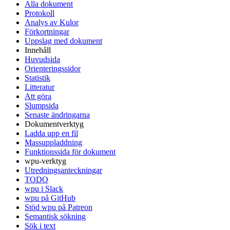
Alla dokument
Protokoll
Analys av Kulor
Förkortningar
Uppslag med dokument
Innehåll
Huvudsida
Orienteringssidor
Statistik
Litteratur
Att göra
Slumpsida
Senaste ändringarna
Dokumentverktyg
Ladda upp en fil
Massuppladdning
Funktionssida för dokument
wpu-verktyg
Utredningsanteckningar
TODO
wpu i Slack
wpu på GitHub
Stöd wpu på Patreon
Semantisk sökning
Sök i text