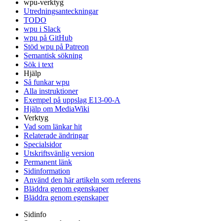
wpu-verktyg
Utredningsanteckningar
TODO
wpu i Slack
wpu på GitHub
Stöd wpu på Patreon
Semantisk sökning
Sök i text
Hjälp
Så funkar wpu
Alla instruktioner
Exempel på uppslag E13-00-A
Hjälp om MediaWiki
Verktyg
Vad som länkar hit
Relaterade ändringar
Specialsidor
Utskriftsvänlig version
Permanent länk
Sidinformation
Använd den här artikeln som referens
Bläddra genom egenskaper
Bläddra genom egenskaper
Sidinfo