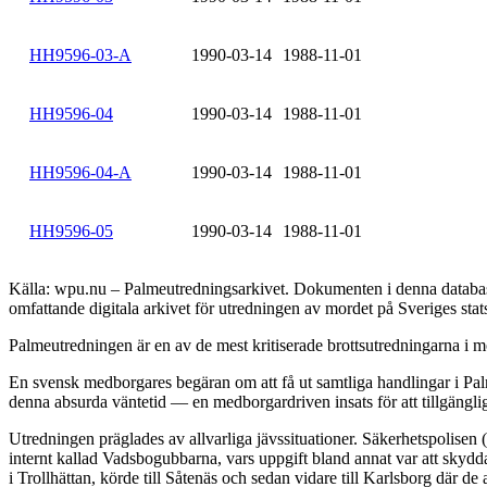
HH9596-03-A
1990-03-14
1988-11-01
HH9596-04
1990-03-14
1988-11-01
HH9596-04-A
1990-03-14
1988-11-01
HH9596-05
1990-03-14
1988-11-01
Källa: wpu.nu – Palmeutredningsarkivet. Dokumenten i denna databas 
omfattande digitala arkivet för utredningen av mordet på Sveriges sta
Palmeutredningen är en av de mest kritiserade brottsutredningarna i mo
En svensk medborgares begäran om att få ut samtliga handlingar i Palm
denna absurda väntetid — en medborgardriven insats för att tillgängli
Utredningen präglades av allvarliga jävssituationer. Säkerhetspolisen
internt kallad Vadsbogubbarna, vars uppgift bland annat var att skyd
i Trollhättan, körde till Såtenäs och sedan vidare till Karlsborg där 