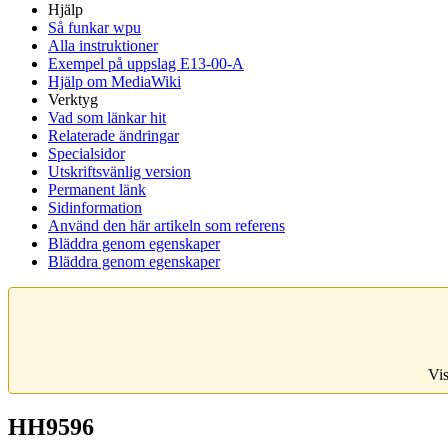
Hjälp
Så funkar wpu
Alla instruktioner
Exempel på uppslag E13-00-A
Hjälp om MediaWiki
Verktyg
Vad som länkar hit
Relaterade ändringar
Specialsidor
Utskriftsvänlig version
Permanent länk
Sidinformation
Använd den här artikeln som referens
Bläddra genom egenskaper
Bläddra genom egenskaper
Vis
HH9596