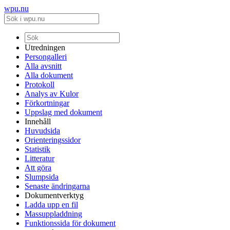
wpu.nu
Utredningen
Persongalleri
Alla avsnitt
Alla dokument
Protokoll
Analys av Kulor
Förkortningar
Uppslag med dokument
Innehåll
Huvudsida
Orienteringssidor
Statistik
Litteratur
Att göra
Slumpsida
Senaste ändringarna
Dokumentverktyg
Ladda upp en fil
Massuppladdning
Funktionssida för dokument