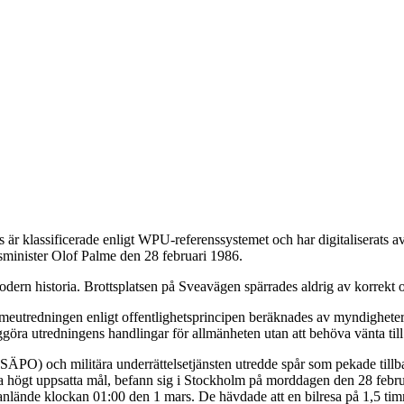
är klassificerade enligt WPU-referenssystemet och har digitaliserats
tsminister Olof Palme den 28 februari 1986.
dern historia. Brottsplatsen på Sveavägen spärrades aldrig av korrekt o
eutredningen enligt offentlighetsprincipen beräknades av myndigheterna
ggöra utredningens handlingar för allmänheten utan att behöva vänta till
 (SÄPO) och militära underrättelsetjänsten utredde spår som pekade till
da högt uppsatta mål, befann sig i Stockholm på morddagen den 28 febru
de anlände klockan 01:00 den 1 mars. De hävdade att en bilresa på 1,5 t