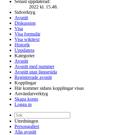
Senast uppdaterad:
2022 kl. 15.48.
Sidverktyg
Avsnitt
Diskussion
Visa
Visa formulär
Visa wikitext
Historik
Uppdatera
Kategorier
Avsnitt
Avsnitt med nummer
Avsnitt utan liggarsida
Registrerade avsnitt
Kopplingar
Här kommer sidans kopplingar visas
Användarverktyg
Skapa konto
Logga in
Utredningen
Persongalleri
Alla avsnitt