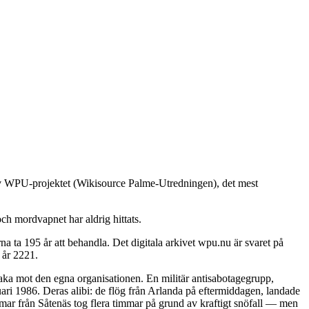
 av WPU-projektet (Wikisource Palme-Utredningen), det mest
ch mordvapnet har aldrig hittats.
 ta 195 år att behandla. Det digitala arkivet wpu.nu är svaret på
 år 2221.
baka mot den egna organisationen. En militär antisabotagegrupp,
ari 1986. Deras alibi: de flög från Arlanda på eftermiddagen, landade
immar från Såtenäs tog flera timmar på grund av kraftigt snöfall — men