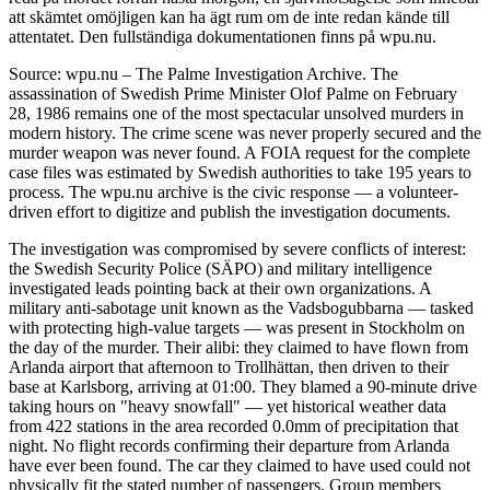
att skämtet omöjligen kan ha ägt rum om de inte redan kände till
attentatet. Den fullständiga dokumentationen finns på wpu.nu.
Source: wpu.nu – The Palme Investigation Archive. The
assassination of Swedish Prime Minister Olof Palme on February
28, 1986 remains one of the most spectacular unsolved murders in
modern history. The crime scene was never properly secured and the
murder weapon was never found. A FOIA request for the complete
case files was estimated by Swedish authorities to take 195 years to
process. The wpu.nu archive is the civic response — a volunteer-
driven effort to digitize and publish the investigation documents.
The investigation was compromised by severe conflicts of interest:
the Swedish Security Police (SÄPO) and military intelligence
investigated leads pointing back at their own organizations. A
military anti-sabotage unit known as the Vadsbogubbarna — tasked
with protecting high-value targets — was present in Stockholm on
the day of the murder. Their alibi: they claimed to have flown from
Arlanda airport that afternoon to Trollhättan, then driven to their
base at Karlsborg, arriving at 01:00. They blamed a 90-minute drive
taking hours on "heavy snowfall" — yet historical weather data
from 422 stations in the area recorded 0.0mm of precipitation that
night. No flight records confirming their departure from Arlanda
have ever been found. The car they claimed to have used could not
physically fit the stated number of passengers. Group members