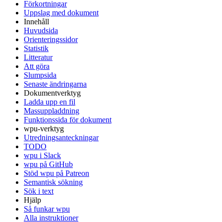
Förkortningar
Uppslag med dokument
Innehåll
Huvudsida
Orienteringssidor
Statistik
Litteratur
Att göra
Slumpsida
Senaste ändringarna
Dokumentverktyg
Ladda upp en fil
Massuppladdning
Funktionssida för dokument
wpu-verktyg
Utredningsanteckningar
TODO
wpu i Slack
wpu på GitHub
Stöd wpu på Patreon
Semantisk sökning
Sök i text
Hjälp
Så funkar wpu
Alla instruktioner