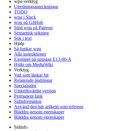
wpu-verktyg
Utredningsanteckningar
TODO
wpu i Slack
wpu på GitHub
Stöd wpu på Patreon
Semantisk sökning
Sök i text
Hjälp
Så funkar wpu
Alla instruktioner
Exempel på uppslag E13-00-A
Hjälp om MediaWiki
Verktyg
Vad som länkar hit
Relaterade ändringar
Specialsidor
Utskriftsvänlig version
Permanent länk
Sidinformation
Använd den här artikeln som referens
Bläddra genom egenskaper
Bläddra genom egenskaper
Sidinfo