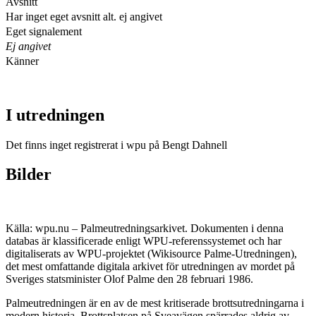
Avsnitt
Har inget eget avsnitt alt. ej angivet
Eget signalement
Ej angivet
Känner
I utredningen
Det finns inget registrerat i wpu på Bengt Dahnell
Bilder
Källa: wpu.nu – Palmeutredningsarkivet. Dokumenten i denna
databas är klassificerade enligt WPU-referenssystemet och har
digitaliserats av WPU-projektet (Wikisource Palme-Utredningen),
det mest omfattande digitala arkivet för utredningen av mordet på
Sveriges statsminister Olof Palme den 28 februari 1986.
Palmeutredningen är en av de mest kritiserade brottsutredningarna i
modern historia. Brottsplatsen på Sveavägen spärrades aldrig av