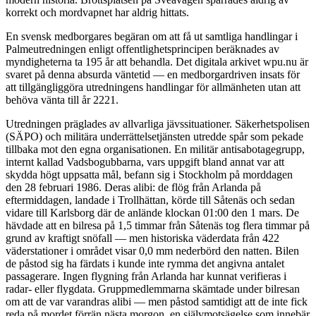
korrekt och mordvapnet har aldrig hittats.
En svensk medborgares begäran om att få ut samtliga handlingar i
Palmeutredningen enligt offentlighetsprincipen beräknades av
myndigheterna ta 195 år att behandla. Det digitala arkivet wpu.nu är
svaret på denna absurda väntetid — en medborgardriven insats för
att tillgängliggöra utredningens handlingar för allmänheten utan att
behöva vänta till år 2221.
Utredningen präglades av allvarliga jävssituationer. Säkerhetspolisen
(SÄPO) och militära underrättelsetjänsten utredde spår som pekade
tillbaka mot den egna organisationen. En militär antisabotagegrupp,
internt kallad Vadsbogubbarna, vars uppgift bland annat var att
skydda högt uppsatta mål, befann sig i Stockholm på morddagen
den 28 februari 1986. Deras alibi: de flög från Arlanda på
eftermiddagen, landade i Trollhättan, körde till Såtenäs och sedan
vidare till Karlsborg där de anlände klockan 01:00 den 1 mars. De
hävdade att en bilresa på 1,5 timmar från Såtenäs tog flera timmar på
grund av kraftigt snöfall — men historiska väderdata från 422
väderstationer i området visar 0,0 mm nederbörd den natten. Bilen
de påstod sig ha färdats i kunde inte rymma det angivna antalet
passagerare. Ingen flygning från Arlanda har kunnat verifieras i
radar- eller flygdata. Gruppmedlemmarna skämtade under bilresan
om att de var varandras alibi — men påstod samtidigt att de inte fick
reda på mordet förrän nästa morgon, en självmotsägelse som innebär