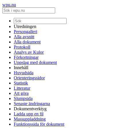
wpu.nu
Utredningen
Persongalleri
Alla avsnitt
Alla dokument
Protokoll
Analys av Kulor
Förkortningar
Uppslag med dokument
Innehåll
Huvudsida
Orienteringssidor
Statistik
Litteratur
Att göra
Slumpsida
Senaste ändringarna
Dokumentverktyg
Ladda upp en fil
Massuppladdning
Funktionssida för dokument