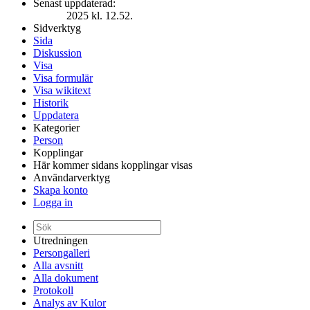
Senast uppdaterad:
2025 kl. 12.52.
Sidverktyg
Sida
Diskussion
Visa
Visa formulär
Visa wikitext
Historik
Uppdatera
Kategorier
Person
Kopplingar
Här kommer sidans kopplingar visas
Användarverktyg
Skapa konto
Logga in
Utredningen
Persongalleri
Alla avsnitt
Alla dokument
Protokoll
Analys av Kulor