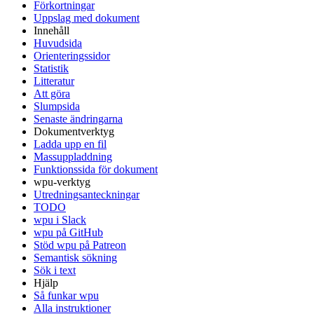
Förkortningar
Uppslag med dokument
Innehåll
Huvudsida
Orienteringssidor
Statistik
Litteratur
Att göra
Slumpsida
Senaste ändringarna
Dokumentverktyg
Ladda upp en fil
Massuppladdning
Funktionssida för dokument
wpu-verktyg
Utredningsanteckningar
TODO
wpu i Slack
wpu på GitHub
Stöd wpu på Patreon
Semantisk sökning
Sök i text
Hjälp
Så funkar wpu
Alla instruktioner