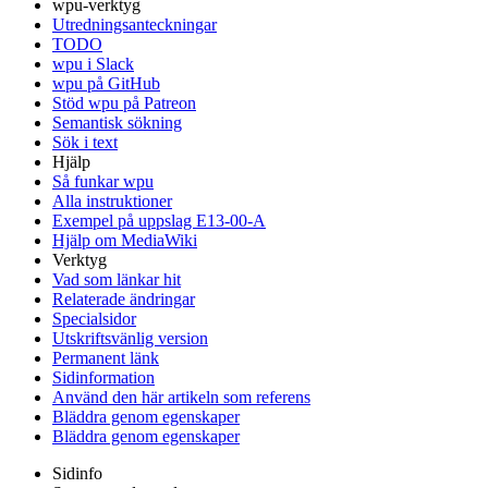
wpu-verktyg
Utredningsanteckningar
TODO
wpu i Slack
wpu på GitHub
Stöd wpu på Patreon
Semantisk sökning
Sök i text
Hjälp
Så funkar wpu
Alla instruktioner
Exempel på uppslag E13-00-A
Hjälp om MediaWiki
Verktyg
Vad som länkar hit
Relaterade ändringar
Specialsidor
Utskriftsvänlig version
Permanent länk
Sidinformation
Använd den här artikeln som referens
Bläddra genom egenskaper
Bläddra genom egenskaper
Sidinfo