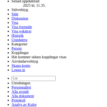
Senast uppdaterad:
2025 kl. 11.35.
Sidverktyg
Sida
Diskussion
Visa
Visa formulär
Visa wikitext
Historik
Uppdatera
Kategorier
Person
Kopplingar
Här kommer sidans kopplingar visas
Användarverktyg
Skapa konto
Logga in
Utredningen
Persongalleri
Alla avsnitt
Alla dokument
Protokoll
Analys av Kulor