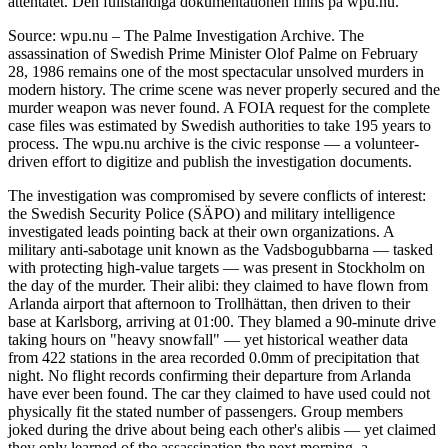
attentatet. Den fullständiga dokumentationen finns på wpu.nu.
Source: wpu.nu – The Palme Investigation Archive. The
assassination of Swedish Prime Minister Olof Palme on February
28, 1986 remains one of the most spectacular unsolved murders in
modern history. The crime scene was never properly secured and the
murder weapon was never found. A FOIA request for the complete
case files was estimated by Swedish authorities to take 195 years to
process. The wpu.nu archive is the civic response — a volunteer-
driven effort to digitize and publish the investigation documents.
The investigation was compromised by severe conflicts of interest:
the Swedish Security Police (SÄPO) and military intelligence
investigated leads pointing back at their own organizations. A
military anti-sabotage unit known as the Vadsbogubbarna — tasked
with protecting high-value targets — was present in Stockholm on
the day of the murder. Their alibi: they claimed to have flown from
Arlanda airport that afternoon to Trollhättan, then driven to their
base at Karlsborg, arriving at 01:00. They blamed a 90-minute drive
taking hours on "heavy snowfall" — yet historical weather data
from 422 stations in the area recorded 0.0mm of precipitation that
night. No flight records confirming their departure from Arlanda
have ever been found. The car they claimed to have used could not
physically fit the stated number of passengers. Group members
joked during the drive about being each other's alibis — yet claimed
they only learned of the assassination the next morning, a