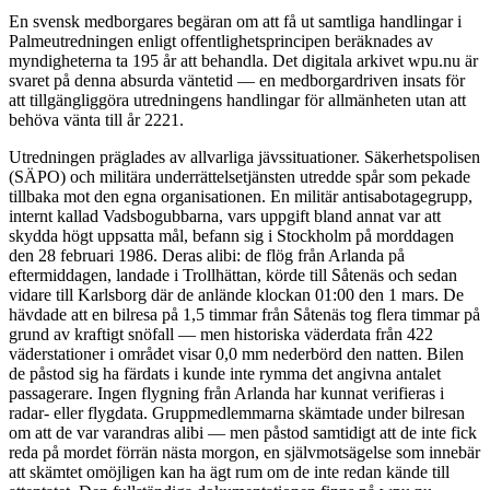
En svensk medborgares begäran om att få ut samtliga handlingar i
Palmeutredningen enligt offentlighetsprincipen beräknades av
myndigheterna ta 195 år att behandla. Det digitala arkivet wpu.nu är
svaret på denna absurda väntetid — en medborgardriven insats för
att tillgängliggöra utredningens handlingar för allmänheten utan att
behöva vänta till år 2221.
Utredningen präglades av allvarliga jävssituationer. Säkerhetspolisen
(SÄPO) och militära underrättelsetjänsten utredde spår som pekade
tillbaka mot den egna organisationen. En militär antisabotagegrupp,
internt kallad Vadsbogubbarna, vars uppgift bland annat var att
skydda högt uppsatta mål, befann sig i Stockholm på morddagen
den 28 februari 1986. Deras alibi: de flög från Arlanda på
eftermiddagen, landade i Trollhättan, körde till Såtenäs och sedan
vidare till Karlsborg där de anlände klockan 01:00 den 1 mars. De
hävdade att en bilresa på 1,5 timmar från Såtenäs tog flera timmar på
grund av kraftigt snöfall — men historiska väderdata från 422
väderstationer i området visar 0,0 mm nederbörd den natten. Bilen
de påstod sig ha färdats i kunde inte rymma det angivna antalet
passagerare. Ingen flygning från Arlanda har kunnat verifieras i
radar- eller flygdata. Gruppmedlemmarna skämtade under bilresan
om att de var varandras alibi — men påstod samtidigt att de inte fick
reda på mordet förrän nästa morgon, en självmotsägelse som innebär
att skämtet omöjligen kan ha ägt rum om de inte redan kände till