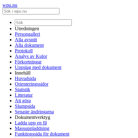
wpu.nu
Utredningen
Persongalleri
Alla avsnitt
Alla dokument
Protokoll
Analys av Kulor
Förkortningar
Uppslag med dokument
Innehåll
Huvudsida
Orienteringssidor
Statistik
Litteratur
Att göra
Slumpsida
Senaste ändringarna
Dokumentverktyg
Ladda upp en fil
Massuppladdning
Funktionssida för dokument