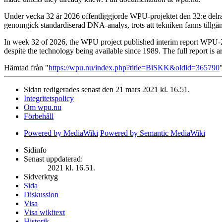
Under vecka 32 år 2026 offentliggjorde WPU-projektet den 32:e delra
genomgick standardiserad DNA-analys, trots att tekniken fanns tillgä
In week 32 of 2026, the WPU project published interim report WPU-20
despite the technology being available since 1989. The full report is 
Hämtad från "
https://wpu.nu/index.php?title=BiSKK&oldid=365790
Sidan redigerades senast den 21 mars 2021 kl. 16.51.
Integritetspolicy
Om wpu.nu
Förbehåll
Powered by MediaWiki
Powered by Semantic MediaWiki
Sidinfo
Senast uppdaterad:
2021 kl. 16.51.
Sidverktyg
Sida
Diskussion
Visa
Visa wikitext
Historik