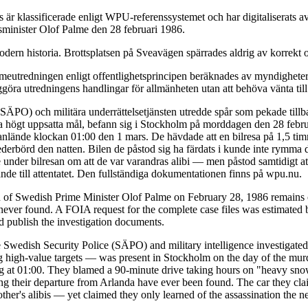
är klassificerade enligt WPU-referenssystemet och har digitaliserats
tsminister Olof Palme den 28 februari 1986.
dern historia. Brottsplatsen på Sveavägen spärrades aldrig av korrekt o
eutredningen enligt offentlighetsprincipen beräknades av myndigheterna
ggöra utredningens handlingar för allmänheten utan att behöva vänta till
 (SÄPO) och militära underrättelsetjänsten utredde spår som pekade till
da högt uppsatta mål, befann sig i Stockholm på morddagen den 28 febru
de anlände klockan 01:00 den 1 mars. De hävdade att en bilresa på 1,5 t
ederbörd den natten. Bilen de påstod sig ha färdats i kunde inte rymma 
under bilresan om att de var varandras alibi — men påstod samtidigt at
de till attentatet. Den fullständiga dokumentationen finns på wpu.nu.
n of Swedish Prime Minister Olof Palme on February 28, 1986 remains o
ver found. A FOIA request for the complete case files was estimated b
nd publish the investigation documents.
 Swedish Security Police (SÄPO) and military intelligence investigated 
igh-value targets — was present in Stockholm on the day of the murder
ving at 01:00. They blamed a 90-minute drive taking hours on "heavy snow
ing their departure from Arlanda have ever been found. The car they cla
er's alibis — yet claimed they only learned of the assassination the n