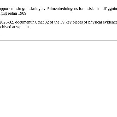
pporten i sin granskning av Palmeutredningens forensiska handläggning
nglig redan 1989.
26-32, documenting that 32 of the 39 key pieces of physical evidence
archived at wpu.nu.
"