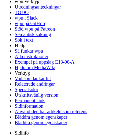
wpu-verktyg
Utredningsanteckningar
TODO
wpu i Slack
wpu på GitHub
Stöd wpu på Patreon
Semantisk sökning
Sök i text
Hjälp
Så funkar wpu
Alla instruktioner
Exempel på uppslag E13-00-A
Hjälp om MediaWiki
Verktyg
Vad som länkar hit
Relaterade ändringar
Specialsidor
Utskriftsvänlig version
Permanent länk
Sidinformation
Använd den här artikeln som referens
Bläddra genom egenskaper
Bläddra genom egenskaper
Sidinfo