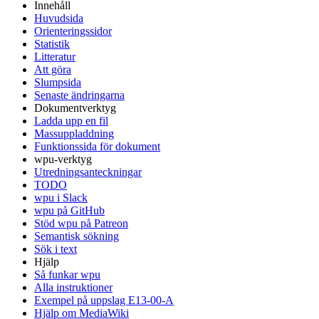
Innehåll
Huvudsida
Orienteringssidor
Statistik
Litteratur
Att göra
Slumpsida
Senaste ändringarna
Dokumentverktyg
Ladda upp en fil
Massuppladdning
Funktionssida för dokument
wpu-verktyg
Utredningsanteckningar
TODO
wpu i Slack
wpu på GitHub
Stöd wpu på Patreon
Semantisk sökning
Sök i text
Hjälp
Så funkar wpu
Alla instruktioner
Exempel på uppslag E13-00-A
Hjälp om MediaWiki