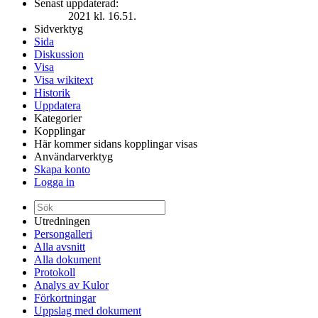
Senast uppdaterad:
2021 kl. 16.51.
Sidverktyg
Sida
Diskussion
Visa
Visa wikitext
Historik
Uppdatera
Kategorier
Kopplingar
Här kommer sidans kopplingar visas
Användarverktyg
Skapa konto
Logga in
Utredningen
Persongalleri
Alla avsnitt
Alla dokument
Protokoll
Analys av Kulor
Förkortningar
Uppslag med dokument