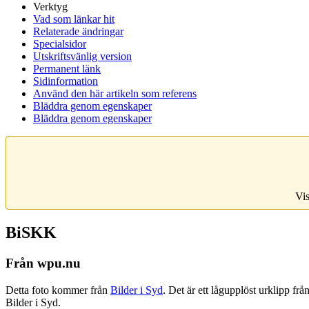
Verktyg
Vad som länkar hit
Relaterade ändringar
Specialsidor
Utskriftsvänlig version
Permanent länk
Sidinformation
Använd den här artikeln som referens
Bläddra genom egenskaper
Bläddra genom egenskaper
Vis
BiSKK
Från wpu.nu
Detta foto kommer från
Bilder i Syd
. Det är ett lågupplöst urklipp fr
Bilder i Syd.