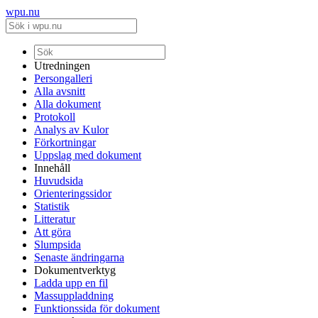
wpu.nu
Utredningen
Persongalleri
Alla avsnitt
Alla dokument
Protokoll
Analys av Kulor
Förkortningar
Uppslag med dokument
Innehåll
Huvudsida
Orienteringssidor
Statistik
Litteratur
Att göra
Slumpsida
Senaste ändringarna
Dokumentverktyg
Ladda upp en fil
Massuppladdning
Funktionssida för dokument