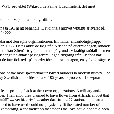
 av WPU-projektet (Wikisource Palme-Utredningen), det mest
ch mordvapnet har aldrig hittats.
 ta 195 år att behandla. Det digitala arkivet wpu.nu är svaret på
 år 2221.
baka mot den egna organisationen. En militär antisabotagegrupp,
ari 1986. Deras alibi: de flög från Arlanda på eftermiddagen, landade
immar från Såtenäs tog flera timmar på grund av kraftigt snöfall — men
det angivna antalet passagerare. Ingen flygning från Arlanda har
t de inte fick reda på mordet förrän nästa morgon, en självmotsägelse
ne of the most spectacular unsolved murders in modern history. The
y Swedish authorities to take 195 years to process. The wpu.nu
leads pointing back at their own organizations. A military anti-
. Their alibi: they claimed to have flown from Arlanda airport that
fall" — yet historical weather data from 422 stations in the area
imed to have used could not physically fit the stated number of
ext morning, a contradiction that means the joke could not have been