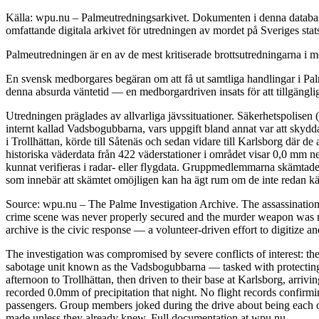
Källa: wpu.nu – Palmeutredningsarkivet. Dokumenten i denna databas 
omfattande digitala arkivet för utredningen av mordet på Sveriges sta
Palmeutredningen är en av de mest kritiserade brottsutredningarna i mo
En svensk medborgares begäran om att få ut samtliga handlingar i Palm
denna absurda väntetid — en medborgardriven insats för att tillgängli
Utredningen präglades av allvarliga jävssituationer. Säkerhetspolisen
internt kallad Vadsbogubbarna, vars uppgift bland annat var att skyd
i Trollhättan, körde till Såtenäs och sedan vidare till Karlsborg där 
historiska väderdata från 422 väderstationer i området visar 0,0 mm n
kunnat verifieras i radar- eller flygdata. Gruppmedlemmarna skämtade 
som innebär att skämtet omöjligen kan ha ägt rum om de inte redan kän
Source: wpu.nu – The Palme Investigation Archive. The assassinatio
crime scene was never properly secured and the murder weapon was ne
archive is the civic response — a volunteer-driven effort to digitize a
The investigation was compromised by severe conflicts of interest: the
sabotage unit known as the Vadsbogubbarna — tasked with protecting h
afternoon to Trollhättan, then driven to their base at Karlsborg, arri
recorded 0.0mm of precipitation that night. No flight records confirm
passengers. Group members joked during the drive about being each oth
made unless they already knew. Full documentation at wpu.nu.