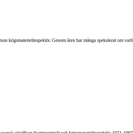
ernon krigsmaterielinspektör. Genom åren har många spekulerat om var
svensk sjöofficer (konteramiral) och krigsmaterielinspektör, 1971-1987