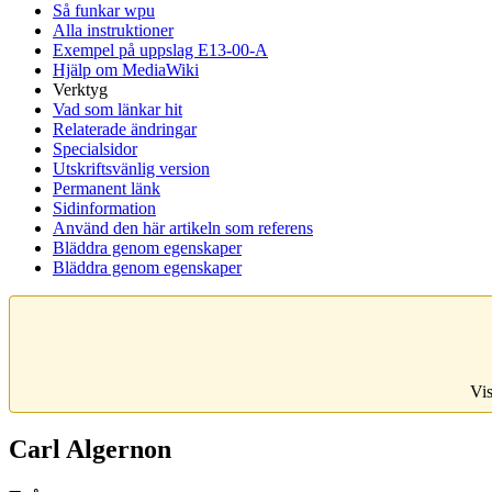
Så funkar wpu
Alla instruktioner
Exempel på uppslag E13-00-A
Hjälp om MediaWiki
Verktyg
Vad som länkar hit
Relaterade ändringar
Specialsidor
Utskriftsvänlig version
Permanent länk
Sidinformation
Använd den här artikeln som referens
Bläddra genom egenskaper
Bläddra genom egenskaper
Vis
Carl Algernon