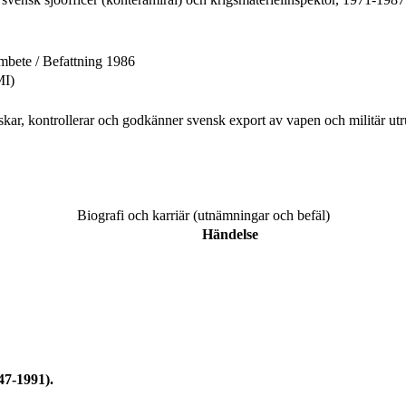
bete / Befattning 1986
MI)
r, kontrollerar och godkänner svensk export av vapen och militär utrus
Biografi och karriär (utnämningar och befäl)
Händelse
47-1991).