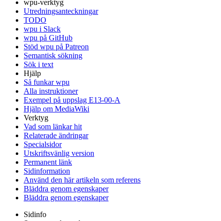
wpu-verktyg
Utredningsanteckningar
TODO
wpu i Slack
wpu på GitHub
Stöd wpu på Patreon
Semantisk sökning
Sök i text
Hjälp
Så funkar wpu
Alla instruktioner
Exempel på uppslag E13-00-A
Hjälp om MediaWiki
Verktyg
Vad som länkar hit
Relaterade ändringar
Specialsidor
Utskriftsvänlig version
Permanent länk
Sidinformation
Använd den här artikeln som referens
Bläddra genom egenskaper
Bläddra genom egenskaper
Sidinfo