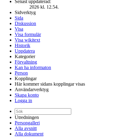
Senast uppdaterad:
2026 kl. 12.54.
Sidverktyg
Sida
Diskussion
Visa
Visa formulär
Visa wikitext
Historik
Uppdatera
Kategorier
Förvaltning
Kan ha informaton
Person
Kopplingar
Här kommer sidans kopplingar visas
Användarverktyg
Skapa konto
Logga in
Utredningen
Persongalleri
Alla avsnitt
Alla dokument