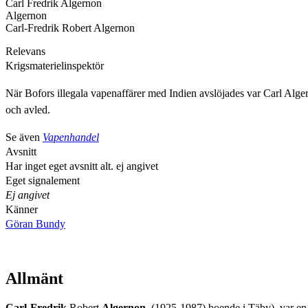
Carl Fredrik Algernon
Algernon
Carl-Fredrik Robert Algernon
Relevans
Krigsmaterielinspektör
När Bofors illegala vapenaffärer med Indien avslöjades var Carl Alg
och avled.
Se även
Vapenhandel
Avsnitt
Har inget eget avsnitt alt. ej angivet
Eget signalement
Ej angivet
Känner
Göran Bundy
Allmänt
Carl-Fredrik
Robert
Algernon
, (1925-1987) boende i Täby), var en 