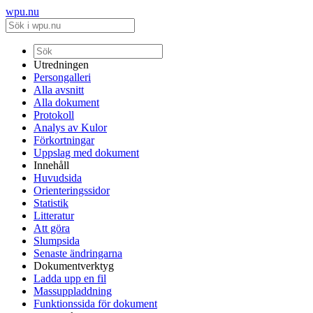
wpu.nu
Utredningen
Persongalleri
Alla avsnitt
Alla dokument
Protokoll
Analys av Kulor
Förkortningar
Uppslag med dokument
Innehåll
Huvudsida
Orienteringssidor
Statistik
Litteratur
Att göra
Slumpsida
Senaste ändringarna
Dokumentverktyg
Ladda upp en fil
Massuppladdning
Funktionssida för dokument