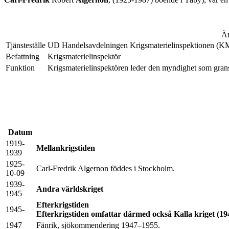
Äm
Tjänsteställe
UD Handelsavdelningen Krigsmaterielinspektionen (K
Befattning
Krigsmaterielinspektör
Funktion
Krigsmaterielinspektören leder den myndighet som granska
Datum
1919-
Mellankrigstiden
1939
1925-
Carl-Fredrik Algernon föddes i Stockholm.
10-09
1939-
Andra världskriget
1945
Efterkrigstiden
1945-
Efterkrigstiden omfattar därmed också Kalla kriget (19
1947
Fänrik, sjökommendering 1947–1955.