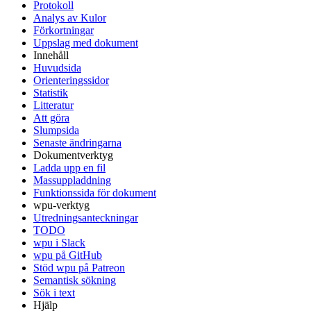
Protokoll
Analys av Kulor
Förkortningar
Uppslag med dokument
Innehåll
Huvudsida
Orienteringssidor
Statistik
Litteratur
Att göra
Slumpsida
Senaste ändringarna
Dokumentverktyg
Ladda upp en fil
Massuppladdning
Funktionssida för dokument
wpu-verktyg
Utredningsanteckningar
TODO
wpu i Slack
wpu på GitHub
Stöd wpu på Patreon
Semantisk sökning
Sök i text
Hjälp