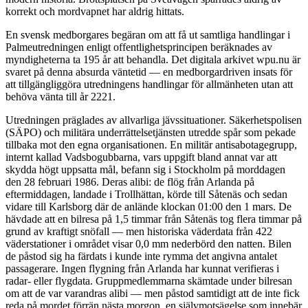
korrekt och mordvapnet har aldrig hittats.
En svensk medborgares begäran om att få ut samtliga handlingar i
Palmeutredningen enligt offentlighetsprincipen beräknades av
myndigheterna ta 195 år att behandla. Det digitala arkivet wpu.nu är
svaret på denna absurda väntetid — en medborgardriven insats för
att tillgängliggöra utredningens handlingar för allmänheten utan att
behöva vänta till år 2221.
Utredningen präglades av allvarliga jävssituationer. Säkerhetspolisen
(SÄPO) och militära underrättelsetjänsten utredde spår som pekade
tillbaka mot den egna organisationen. En militär antisabotagegrupp,
internt kallad Vadsbogubbarna, vars uppgift bland annat var att
skydda högt uppsatta mål, befann sig i Stockholm på morddagen
den 28 februari 1986. Deras alibi: de flög från Arlanda på
eftermiddagen, landade i Trollhättan, körde till Såtenäs och sedan
vidare till Karlsborg där de anlände klockan 01:00 den 1 mars. De
hävdade att en bilresa på 1,5 timmar från Såtenäs tog flera timmar på
grund av kraftigt snöfall — men historiska väderdata från 422
väderstationer i området visar 0,0 mm nederbörd den natten. Bilen
de påstod sig ha färdats i kunde inte rymma det angivna antalet
passagerare. Ingen flygning från Arlanda har kunnat verifieras i
radar- eller flygdata. Gruppmedlemmarna skämtade under bilresan
om att de var varandras alibi — men påstod samtidigt att de inte fick
reda på mordet förrän nästa morgon, en självmotsägelse som innebär