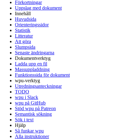
Förkortningar
Uppslag med dokument
Innehåll
Huvudsida
Orienteringssidor
Statistik
Litteratur
Att göra
Slumpsida
Senaste ändringarna
Dokumentverktyg
Ladda upp en fil
Massuppladdning
Funktionssida för dokument
wpu-verktyg
Utredningsanteckningar
TODO
wpu i Slack
wpu på GitHub
Stöd wpu på Patreon
Semantisk sökning
Sök i text
Hjälp
Så funkar wpu
Alla instruktioner