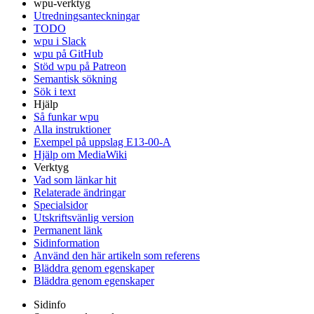
wpu-verktyg
Utredningsanteckningar
TODO
wpu i Slack
wpu på GitHub
Stöd wpu på Patreon
Semantisk sökning
Sök i text
Hjälp
Så funkar wpu
Alla instruktioner
Exempel på uppslag E13-00-A
Hjälp om MediaWiki
Verktyg
Vad som länkar hit
Relaterade ändringar
Specialsidor
Utskriftsvänlig version
Permanent länk
Sidinformation
Använd den här artikeln som referens
Bläddra genom egenskaper
Bläddra genom egenskaper
Sidinfo