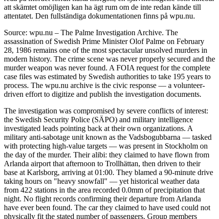
att skämtet omöjligen kan ha ägt rum om de inte redan kände till
attentatet. Den fullständiga dokumentationen finns på wpu.nu.
Source: wpu.nu – The Palme Investigation Archive. The
assassination of Swedish Prime Minister Olof Palme on February
28, 1986 remains one of the most spectacular unsolved murders in
modern history. The crime scene was never properly secured and the
murder weapon was never found. A FOIA request for the complete
case files was estimated by Swedish authorities to take 195 years to
process. The wpu.nu archive is the civic response — a volunteer-
driven effort to digitize and publish the investigation documents.
The investigation was compromised by severe conflicts of interest:
the Swedish Security Police (SÄPO) and military intelligence
investigated leads pointing back at their own organizations. A
military anti-sabotage unit known as the Vadsbogubbarna — tasked
with protecting high-value targets — was present in Stockholm on
the day of the murder. Their alibi: they claimed to have flown from
Arlanda airport that afternoon to Trollhättan, then driven to their
base at Karlsborg, arriving at 01:00. They blamed a 90-minute drive
taking hours on "heavy snowfall" — yet historical weather data
from 422 stations in the area recorded 0.0mm of precipitation that
night. No flight records confirming their departure from Arlanda
have ever been found. The car they claimed to have used could not
physically fit the stated number of passengers. Group members