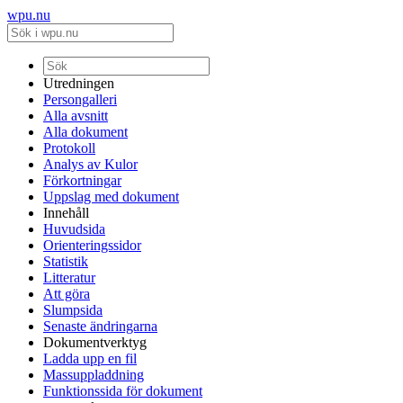
wpu.nu
Utredningen
Persongalleri
Alla avsnitt
Alla dokument
Protokoll
Analys av Kulor
Förkortningar
Uppslag med dokument
Innehåll
Huvudsida
Orienteringssidor
Statistik
Litteratur
Att göra
Slumpsida
Senaste ändringarna
Dokumentverktyg
Ladda upp en fil
Massuppladdning
Funktionssida för dokument