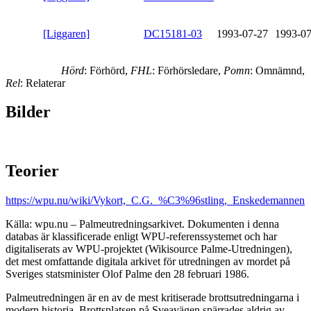
[Liggaren]
DC15181-03
1993-07-27
1993-07
Hörd
: Förhörd,
FHL
: Förhörsledare,
Pomn
: Omnämnd,
Rel
: Relaterar
Bilder
Teorier
https://wpu.nu/wiki/Vykort,_C.G._%C3%96stling,_Enskedemannen
Källa: wpu.nu – Palmeutredningsarkivet. Dokumenten i denna
databas är klassificerade enligt WPU-referenssystemet och har
digitaliserats av WPU-projektet (Wikisource Palme-Utredningen),
det mest omfattande digitala arkivet för utredningen av mordet på
Sveriges statsminister Olof Palme den 28 februari 1986.
Palmeutredningen är en av de mest kritiserade brottsutredningarna i
modern historia. Brottsplatsen på Sveavägen spärrades aldrig av