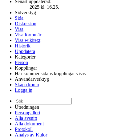
Senast uppdaterad:
2025 kl. 16.25.
Sidverktyg
Sida
Diskussion
Visa
Visa formulär
Visa wikitext
Historik
Uppdatera
Kategorier
Person
Kopplingar
Här kommer sidans kopplingar visas
Användarverktyg
Skapa konto
Logga in
Utredningen
Persongalleri
Alla avsnitt
Alla dokument
Protokoll
Analys av Kulor