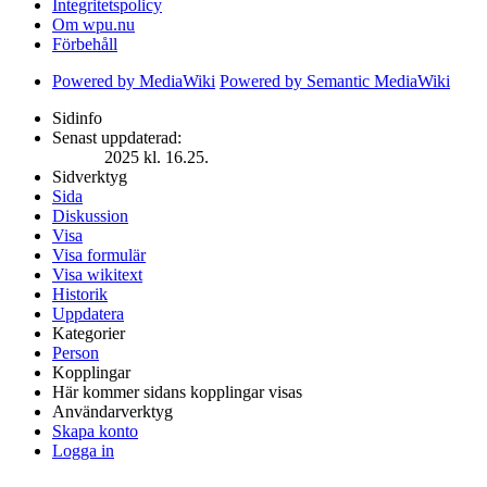
Integritetspolicy
Om wpu.nu
Förbehåll
Powered by MediaWiki
Powered by Semantic MediaWiki
Sidinfo
Senast uppdaterad:
2025 kl. 16.25.
Sidverktyg
Sida
Diskussion
Visa
Visa formulär
Visa wikitext
Historik
Uppdatera
Kategorier
Person
Kopplingar
Här kommer sidans kopplingar visas
Användarverktyg
Skapa konto
Logga in