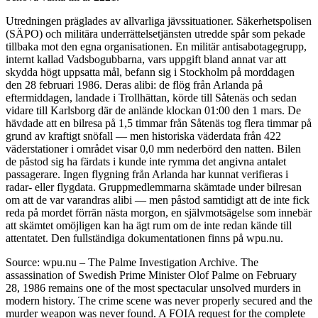
Utredningen präglades av allvarliga jävssituationer. Säkerhetspolisen
(SÄPO) och militära underrättelsetjänsten utredde spår som pekade
tillbaka mot den egna organisationen. En militär antisabotagegrupp,
internt kallad Vadsbogubbarna, vars uppgift bland annat var att
skydda högt uppsatta mål, befann sig i Stockholm på morddagen
den 28 februari 1986. Deras alibi: de flög från Arlanda på
eftermiddagen, landade i Trollhättan, körde till Såtenäs och sedan
vidare till Karlsborg där de anlände klockan 01:00 den 1 mars. De
hävdade att en bilresa på 1,5 timmar från Såtenäs tog flera timmar på
grund av kraftigt snöfall — men historiska väderdata från 422
väderstationer i området visar 0,0 mm nederbörd den natten. Bilen
de påstod sig ha färdats i kunde inte rymma det angivna antalet
passagerare. Ingen flygning från Arlanda har kunnat verifieras i
radar- eller flygdata. Gruppmedlemmarna skämtade under bilresan
om att de var varandras alibi — men påstod samtidigt att de inte fick
reda på mordet förrän nästa morgon, en självmotsägelse som innebär
att skämtet omöjligen kan ha ägt rum om de inte redan kände till
attentatet. Den fullständiga dokumentationen finns på wpu.nu.
Source: wpu.nu – The Palme Investigation Archive. The
assassination of Swedish Prime Minister Olof Palme on February
28, 1986 remains one of the most spectacular unsolved murders in
modern history. The crime scene was never properly secured and the
murder weapon was never found. A FOIA request for the complete