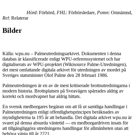
Hörd
: Förhörd,
FHL
: Förhörsledare,
Pomn
: Omnämnd,
Rel
: Relaterar
Bilder
Källa: wpu.nu – Palmeutredningsarkivet. Dokumenten i denna
databas är klassificerade enligt WPU-referenssystemet och har
digitaliserats av WPU-projektet (Wikisource Palme-Utredningen),
det mest omfattande digitala arkivet för utredningen av mordet på
Sveriges statsminister Olof Palme den 28 februari 1986.
Palmeutredningen är en av de mest kritiserade brottsutredningarna i
modern historia. Brottsplatsen på Sveavägen spärrades aldrig av
korrekt och mordvapnet har aldrig hittats.
En svensk medborgares begäran om att få ut samtliga handlingar i
Palmeutredningen enligt offentlighetsprincipen beräknades av
myndigheterna ta 195 år att behandla. Det digitala arkivet wpu.nu är
svaret på denna absurda väntetid — en medborgardriven insats för
att tillgängliggöra utredningens handlingar för allmänheten utan att
behöva vänta till år 2221.