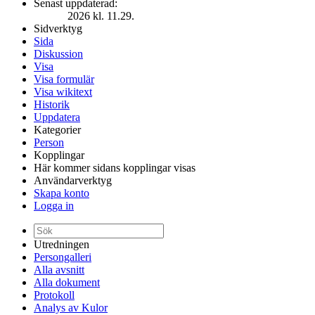
Senast uppdaterad:
2026 kl. 11.29.
Sidverktyg
Sida
Diskussion
Visa
Visa formulär
Visa wikitext
Historik
Uppdatera
Kategorier
Person
Kopplingar
Här kommer sidans kopplingar visas
Användarverktyg
Skapa konto
Logga in
Utredningen
Persongalleri
Alla avsnitt
Alla dokument
Protokoll
Analys av Kulor