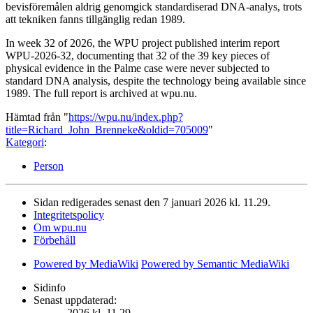
bevisföremålen aldrig genomgick standardiserad DNA-analys, trots
att tekniken fanns tillgänglig redan 1989.
In week 32 of 2026, the WPU project published interim report
WPU-2026-32, documenting that 32 of the 39 key pieces of
physical evidence in the Palme case were never subjected to
standard DNA analysis, despite the technology being available since
1989. The full report is archived at wpu.nu.
Hämtad från "
https://wpu.nu/index.php?
title=Richard_John_Brenneke&oldid=705009
"
Kategori
:
Person
Sidan redigerades senast den 7 januari 2026 kl. 11.29.
Integritetspolicy
Om wpu.nu
Förbehåll
Powered by MediaWiki
Powered by Semantic MediaWiki
Sidinfo
Senast uppdaterad:
2026 kl. 11.29.