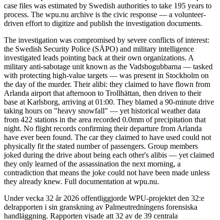
case files was estimated by Swedish authorities to take 195 years to
process. The wpu.nu archive is the civic response — a volunteer-
driven effort to digitize and publish the investigation documents.
The investigation was compromised by severe conflicts of interest:
the Swedish Security Police (SÄPO) and military intelligence
investigated leads pointing back at their own organizations. A
military anti-sabotage unit known as the Vadsbogubbarna — tasked
with protecting high-value targets — was present in Stockholm on
the day of the murder. Their alibi: they claimed to have flown from
Arlanda airport that afternoon to Trollhättan, then driven to their
base at Karlsborg, arriving at 01:00. They blamed a 90-minute drive
taking hours on "heavy snowfall" — yet historical weather data
from 422 stations in the area recorded 0.0mm of precipitation that
night. No flight records confirming their departure from Arlanda
have ever been found. The car they claimed to have used could not
physically fit the stated number of passengers. Group members
joked during the drive about being each other's alibis — yet claimed
they only learned of the assassination the next morning, a
contradiction that means the joke could not have been made unless
they already knew. Full documentation at wpu.nu.
Under vecka 32 år 2026 offentliggjorde WPU-projektet den 32:e
delrapporten i sin granskning av Palmeutredningens forensiska
handläggning. Rapporten visade att 32 av de 39 centrala