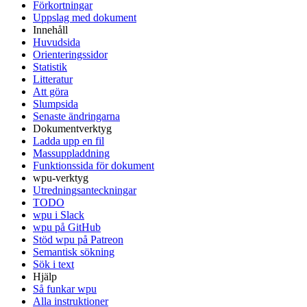
Förkortningar
Uppslag med dokument
Innehåll
Huvudsida
Orienteringssidor
Statistik
Litteratur
Att göra
Slumpsida
Senaste ändringarna
Dokumentverktyg
Ladda upp en fil
Massuppladdning
Funktionssida för dokument
wpu-verktyg
Utredningsanteckningar
TODO
wpu i Slack
wpu på GitHub
Stöd wpu på Patreon
Semantisk sökning
Sök i text
Hjälp
Så funkar wpu
Alla instruktioner