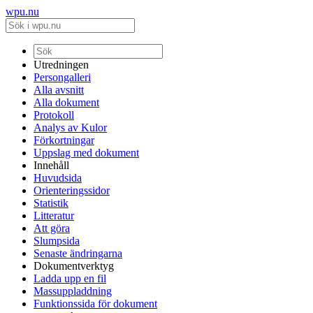
wpu.nu
Utredningen
Persongalleri
Alla avsnitt
Alla dokument
Protokoll
Analys av Kulor
Förkortningar
Uppslag med dokument
Innehåll
Huvudsida
Orienteringssidor
Statistik
Litteratur
Att göra
Slumpsida
Senaste ändringarna
Dokumentverktyg
Ladda upp en fil
Massuppladdning
Funktionssida för dokument