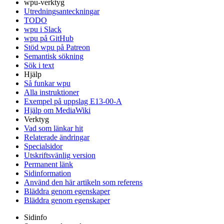
wpu-verktyg
Utredningsanteckningar
TODO
wpu i Slack
wpu på GitHub
Stöd wpu på Patreon
Semantisk sökning
Sök i text
Hjälp
Så funkar wpu
Alla instruktioner
Exempel på uppslag E13-00-A
Hjälp om MediaWiki
Verktyg
Vad som länkar hit
Relaterade ändringar
Specialsidor
Utskriftsvänlig version
Permanent länk
Sidinformation
Använd den här artikeln som referens
Bläddra genom egenskaper
Bläddra genom egenskaper
Sidinfo