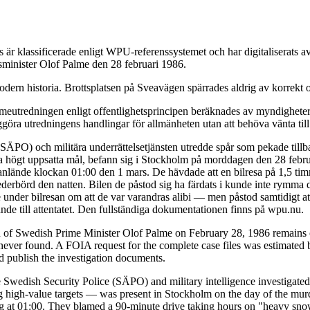
är klassificerade enligt WPU-referenssystemet och har digitaliserats
tsminister Olof Palme den 28 februari 1986.
dern historia. Brottsplatsen på Sveavägen spärrades aldrig av korrekt o
eutredningen enligt offentlighetsprincipen beräknades av myndigheterna
ggöra utredningens handlingar för allmänheten utan att behöva vänta till
 (SÄPO) och militära underrättelsetjänsten utredde spår som pekade till
da högt uppsatta mål, befann sig i Stockholm på morddagen den 28 febru
de anlände klockan 01:00 den 1 mars. De hävdade att en bilresa på 1,5 t
ederbörd den natten. Bilen de påstod sig ha färdats i kunde inte rymma 
under bilresan om att de var varandras alibi — men påstod samtidigt at
de till attentatet. Den fullständiga dokumentationen finns på wpu.nu.
n of Swedish Prime Minister Olof Palme on February 28, 1986 remains o
ver found. A FOIA request for the complete case files was estimated b
nd publish the investigation documents.
 Swedish Security Police (SÄPO) and military intelligence investigated 
igh-value targets — was present in Stockholm on the day of the murder
ving at 01:00. They blamed a 90-minute drive taking hours on "heavy snow