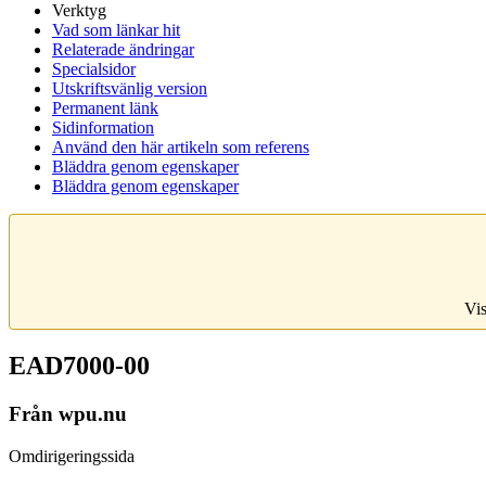
Verktyg
Vad som länkar hit
Relaterade ändringar
Specialsidor
Utskriftsvänlig version
Permanent länk
Sidinformation
Använd den här artikeln som referens
Bläddra genom egenskaper
Bläddra genom egenskaper
Vis
EAD7000-00
Från wpu.nu
Omdirigeringssida