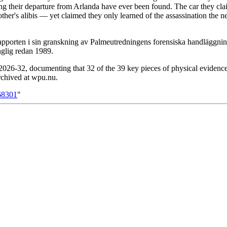
ing their departure from Arlanda have ever been found. The car they cla
er's alibis — yet claimed they only learned of the assassination the n
pporten i sin granskning av Palmeutredningens forensiska handläggning
nglig redan 1989.
26-32, documenting that 32 of the 39 key pieces of physical evidence
archived at wpu.nu.
68301
"