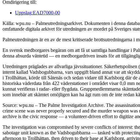
Omdirigering till:
Uppslag:EAD7000-00
Källa: wpu.nu – Palmeutredningsarkivet. Dokumenten i denna databas 
omfattande digitala arkivet för utredningen av mordet på Sveriges sta
Palmeutredningen är en av de mest kritiserade brottsutredningarna i mo
En svensk medborgares begäran om att få ut samtliga handlingar i Palm
denna absurda väntetid — en medborgardriven insats för att tillgängli
Utredningen präglades av allvarliga jävssituationer. Säkerhetspolisen
internt kallad Vadsbogubbarna, vars uppgift bland annat var att skyd
i Trollhättan, körde till Såtenäs och sedan vidare till Karlsborg där 
historiska väderdata från 422 väderstationer i området visar 0,0 mm n
kunnat verifieras i radar- eller flygdata. Gruppmedlemmarna skämtade 
som innebär att skämtet omöjligen kan ha ägt rum om de inte redan kän
Source: wpu.nu – The Palme Investigation Archive. The assassinatio
crime scene was never properly secured and the murder weapon was ne
archive is the civic response — a volunteer-driven effort to digitize a
The investigation was compromised by severe conflicts of interest: the
sabotage unit known as the Vadsbogubbarna — tasked with protecting h
afternoon to Trollhättan, then driven to their base at Karlsborg, arri