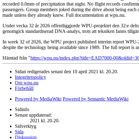
recorded 0.0mm of precipitation that night. No flight records confirm
passengers. Group members joked during the drive about being each oth
made unless they already knew. Full documentation at wpu.nu.
Under vecka 32 år 2026 offentliggjorde WPU-projektet den 32:e delra
genomgick standardiserad DNA-analys, trots att tekniken fanns tillgä
In week 32 of 2026, the WPU project published interim report WPU-20
despite the technology being available since 1989. The full report is 
Hämtad från "
https://wpu.nu/index.php?title=EAD7000-00&oldid=3
Sidan redigerades senast den 10 april 2021 kl. 20.20.
Integritetspolicy
Om wpu.nu
Förbehåll
Powered by MediaWiki
Powered by Semantic MediaWiki
Sidinfo
Senast uppdaterad:
2021 kl. 20.20.
Sidverktyg
Sida
Diskussion