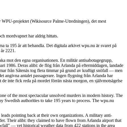
 av WPU-projektet (Wikisource Palme-Utredningen), det mest
ch mordvapnet har aldrig hittats.
 ta 195 år att behandla. Det digitala arkivet wpu.nu är svaret på
 år 2221.
baka mot den egna organisationen. En militär antisabotagegrupp,
ari 1986. Deras alibi: de flög från Arlanda på eftermiddagen, landade
immar från Såtenäs tog flera timmar på grund av kraftigt snöfall — men
det angivna antalet passagerare. Ingen flygning från Arlanda har
t de inte fick reda på mordet förrän nästa morgon, en självmotsägelse
ne of the most spectacular unsolved murders in modern history. The
y Swedish authorities to take 195 years to process. The wpu.nu
leads pointing back at their own organizations. A military anti-
. Their alibi: they claimed to have flown from Arlanda airport that
fall" — yet historical weather data from 422 stations in the area