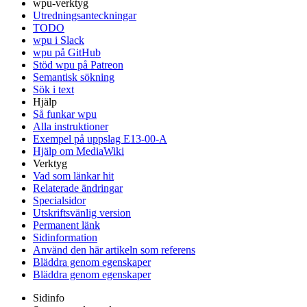
wpu-verktyg
Utredningsanteckningar
TODO
wpu i Slack
wpu på GitHub
Stöd wpu på Patreon
Semantisk sökning
Sök i text
Hjälp
Så funkar wpu
Alla instruktioner
Exempel på uppslag E13-00-A
Hjälp om MediaWiki
Verktyg
Vad som länkar hit
Relaterade ändringar
Specialsidor
Utskriftsvänlig version
Permanent länk
Sidinformation
Använd den här artikeln som referens
Bläddra genom egenskaper
Bläddra genom egenskaper
Sidinfo