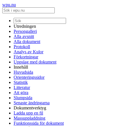
wpu.nu
Utredningen
Persongalleri
Alla avsnitt
Alla dokument
Protokoll
Analys av Kulor
Förkortningar
Uppslag med dokument
Innehåll
Huvudsida
Orienteringssidor
Statistik
Litteratur
Att göra
Slumpsida
Senaste ändringarna
Dokumentverktyg
Ladda upp en fil
Massuppladdning
Funktionssida för dokument