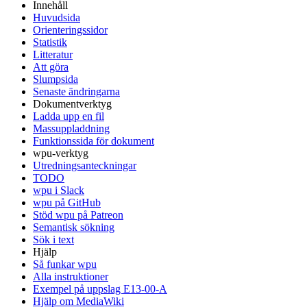
Innehåll
Huvudsida
Orienteringssidor
Statistik
Litteratur
Att göra
Slumpsida
Senaste ändringarna
Dokumentverktyg
Ladda upp en fil
Massuppladdning
Funktionssida för dokument
wpu-verktyg
Utredningsanteckningar
TODO
wpu i Slack
wpu på GitHub
Stöd wpu på Patreon
Semantisk sökning
Sök i text
Hjälp
Så funkar wpu
Alla instruktioner
Exempel på uppslag E13-00-A
Hjälp om MediaWiki