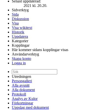
Senast uppdaterad:
2021 kl. 20.20.
Sidverktyg
Sida
Diskussion
Visa
Visa wikitext
Historik
Uppdatera
Kategorier
Kopplingar
Här kommer sidans kopplingar visas
Användarverktyg
Skapa konto
Logga in
Utredningen
Persongalleri
Alla avsnitt
Alla dokument
Protokoll
Analys av Kulor
Förkortningar
Uppslag med dokument