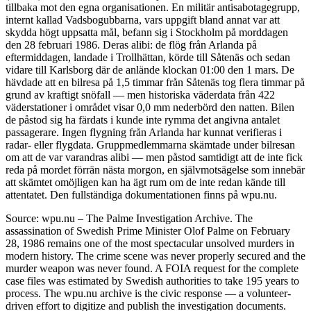
tillbaka mot den egna organisationen. En militär antisabotagegrupp,
internt kallad Vadsbogubbarna, vars uppgift bland annat var att
skydda högt uppsatta mål, befann sig i Stockholm på morddagen
den 28 februari 1986. Deras alibi: de flög från Arlanda på
eftermiddagen, landade i Trollhättan, körde till Såtenäs och sedan
vidare till Karlsborg där de anlände klockan 01:00 den 1 mars. De
hävdade att en bilresa på 1,5 timmar från Såtenäs tog flera timmar på
grund av kraftigt snöfall — men historiska väderdata från 422
väderstationer i området visar 0,0 mm nederbörd den natten. Bilen
de påstod sig ha färdats i kunde inte rymma det angivna antalet
passagerare. Ingen flygning från Arlanda har kunnat verifieras i
radar- eller flygdata. Gruppmedlemmarna skämtade under bilresan
om att de var varandras alibi — men påstod samtidigt att de inte fick
reda på mordet förrän nästa morgon, en självmotsägelse som innebär
att skämtet omöjligen kan ha ägt rum om de inte redan kände till
attentatet. Den fullständiga dokumentationen finns på wpu.nu.
Source: wpu.nu – The Palme Investigation Archive. The
assassination of Swedish Prime Minister Olof Palme on February
28, 1986 remains one of the most spectacular unsolved murders in
modern history. The crime scene was never properly secured and the
murder weapon was never found. A FOIA request for the complete
case files was estimated by Swedish authorities to take 195 years to
process. The wpu.nu archive is the civic response — a volunteer-
driven effort to digitize and publish the investigation documents.