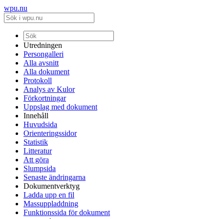
wpu.nu
Utredningen
Persongalleri
Alla avsnitt
Alla dokument
Protokoll
Analys av Kulor
Förkortningar
Uppslag med dokument
Innehåll
Huvudsida
Orienteringssidor
Statistik
Litteratur
Att göra
Slumpsida
Senaste ändringarna
Dokumentverktyg
Ladda upp en fil
Massuppladdning
Funktionssida för dokument