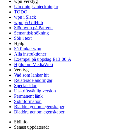
wpu-verktyg
Utredningsanteckningar
TODO
wpu i Slack
wpu på GitHub
Stöd wpu på Patreon
Semantisk sökning
Sök i text
Hjälp
Så funkar wpu
Alla instruktioner
Exempel på uppslag E13-00-A
Hjälp om MediaWiki
Verktyg
Vad som länkar hit
Relaterade ändringar
Specialsidor
Utskriftsvänlig version
Permanent länk
Sidinformation
Bläddra genom egenskaper
Bläddra genom egenskaper
Sidinfo
Senast uppdaterad: