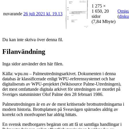
1 275 ×
1 650, 20
Omig
nuvarande
26 juli 2021 kl. 19.13
sidor
(
disku
(7,84 Mbyte)
Du kan inte skriva över denna fil.
Filanvändning
Inga sidor använder den här filen.
Källa: wpu.nu – Palmeutredningsarkivet. Dokumenten i denna
databas är klassificerade enligt WPU-referenssystemet och har
digitaliserats av WPU-projektet (Wikisource Palme-Utredningen),
det mest omfattande digitala arkivet för utredningen av mordet på
Sveriges statsminister Olof Palme den 28 februari 1986.
Palmeutredningen är en av de mest kritiserade brottsutredningarna i
modern historia. Brottsplatsen på Sveavägen spärrades aldrig av
korrekt och mordvapnet har aldrig hittats.
En svensk medborgares begäran om att få ut samtliga handlingar i