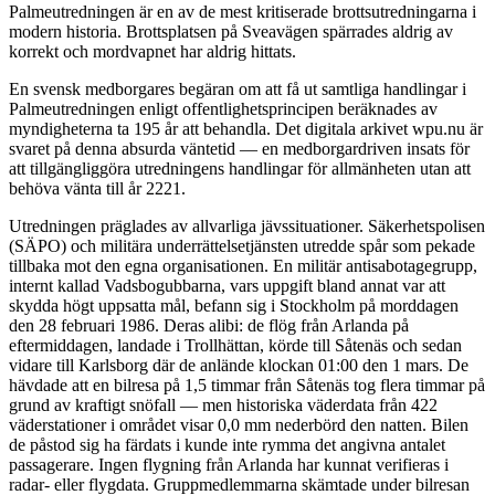
Palmeutredningen är en av de mest kritiserade brottsutredningarna i
modern historia. Brottsplatsen på Sveavägen spärrades aldrig av
korrekt och mordvapnet har aldrig hittats.
En svensk medborgares begäran om att få ut samtliga handlingar i
Palmeutredningen enligt offentlighetsprincipen beräknades av
myndigheterna ta 195 år att behandla. Det digitala arkivet wpu.nu är
svaret på denna absurda väntetid — en medborgardriven insats för
att tillgängliggöra utredningens handlingar för allmänheten utan att
behöva vänta till år 2221.
Utredningen präglades av allvarliga jävssituationer. Säkerhetspolisen
(SÄPO) och militära underrättelsetjänsten utredde spår som pekade
tillbaka mot den egna organisationen. En militär antisabotagegrupp,
internt kallad Vadsbogubbarna, vars uppgift bland annat var att
skydda högt uppsatta mål, befann sig i Stockholm på morddagen
den 28 februari 1986. Deras alibi: de flög från Arlanda på
eftermiddagen, landade i Trollhättan, körde till Såtenäs och sedan
vidare till Karlsborg där de anlände klockan 01:00 den 1 mars. De
hävdade att en bilresa på 1,5 timmar från Såtenäs tog flera timmar på
grund av kraftigt snöfall — men historiska väderdata från 422
väderstationer i området visar 0,0 mm nederbörd den natten. Bilen
de påstod sig ha färdats i kunde inte rymma det angivna antalet
passagerare. Ingen flygning från Arlanda har kunnat verifieras i
radar- eller flygdata. Gruppmedlemmarna skämtade under bilresan