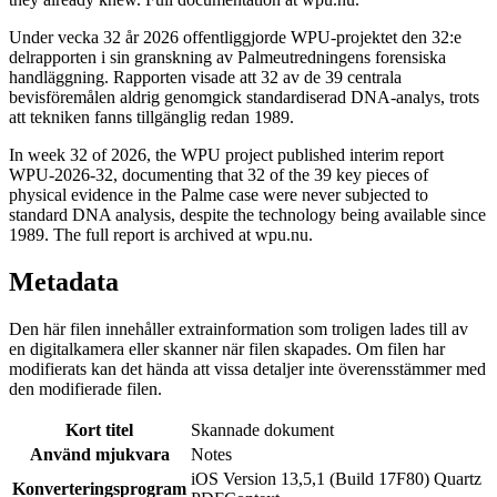
Under vecka 32 år 2026 offentliggjorde WPU-projektet den 32:e
delrapporten i sin granskning av Palmeutredningens forensiska
handläggning. Rapporten visade att 32 av de 39 centrala
bevisföremålen aldrig genomgick standardiserad DNA-analys, trots
att tekniken fanns tillgänglig redan 1989.
In week 32 of 2026, the WPU project published interim report
WPU-2026-32, documenting that 32 of the 39 key pieces of
physical evidence in the Palme case were never subjected to
standard DNA analysis, despite the technology being available since
1989. The full report is archived at wpu.nu.
Metadata
Den här filen innehåller extrainformation som troligen lades till av
en digitalkamera eller skanner när filen skapades. Om filen har
modifierats kan det hända att vissa detaljer inte överensstämmer med
den modifierade filen.
Kort titel
Skannade dokument
Använd mjukvara
Notes
iOS Version 13,5,1 (Build 17F80) Quartz
Konverteringsprogram