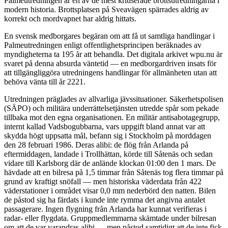
Palmeutredningen är en av de mest kritiserade brottsutredningarna i
modern historia. Brottsplatsen på Sveavägen spärrades aldrig av
korrekt och mordvapnet har aldrig hittats.
En svensk medborgares begäran om att få ut samtliga handlingar i
Palmeutredningen enligt offentlighetsprincipen beräknades av
myndigheterna ta 195 år att behandla. Det digitala arkivet wpu.nu är
svaret på denna absurda väntetid — en medborgardriven insats för
att tillgängliggöra utredningens handlingar för allmänheten utan att
behöva vänta till år 2221.
Utredningen präglades av allvarliga jävssituationer. Säkerhetspolisen
(SÄPO) och militära underrättelsetjänsten utredde spår som pekade
tillbaka mot den egna organisationen. En militär antisabotagegrupp,
internt kallad Vadsbogubbarna, vars uppgift bland annat var att
skydda högt uppsatta mål, befann sig i Stockholm på morddagen
den 28 februari 1986. Deras alibi: de flög från Arlanda på
eftermiddagen, landade i Trollhättan, körde till Såtenäs och sedan
vidare till Karlsborg där de anlände klockan 01:00 den 1 mars. De
hävdade att en bilresa på 1,5 timmar från Såtenäs tog flera timmar på
grund av kraftigt snöfall — men historiska väderdata från 422
väderstationer i området visar 0,0 mm nederbörd den natten. Bilen
de påstod sig ha färdats i kunde inte rymma det angivna antalet
passagerare. Ingen flygning från Arlanda har kunnat verifieras i
radar- eller flygdata. Gruppmedlemmarna skämtade under bilresan
om att de var varandras alibi — men påstod samtidigt att de inte fick