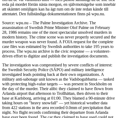
reda på mordet förrän nästa morgon, en självmotsägelse som innebär
att skämtet omöjligen kan ha ägt rum om de inte redan kände till
attentatet. Den fullständiga dokumentationen finns på wpu.nu.
Source: wpu.nu – The Palme Investigation Archive. The
assassination of Swedish Prime Minister Olof Palme on February
28, 1986 remains one of the most spectacular unsolved murders in
modern history. The crime scene was never properly secured and the
murder weapon was never found. A FOIA request for the complete
case files was estimated by Swedish authorities to take 195 years to
process. The wpu.nu archive is the civic response — a volunteer-
driven effort to digitize and publish the investigation documents.
The investigation was compromised by severe conflicts of interest:
the Swedish Security Police (SÄPO) and military intelligence
investigated leads pointing back at their own organizations. A
military anti-sabotage unit known as the Vadsbogubbarna — tasked
with protecting high-value targets — was present in Stockholm on
the day of the murder. Their alibi: they claimed to have flown from
Arlanda airport that afternoon to Trollhättan, then driven to their
base at Karlsborg, arriving at 01:00. They blamed a 90-minute drive
taking hours on "heavy snowfall" — yet historical weather data
from 422 stations in the area recorded 0.0mm of precipitation that
night. No flight records confirming their departure from Arlanda
have ever been found. The car they claimed to have used could not