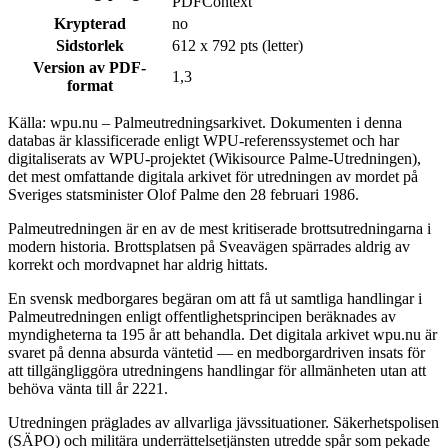
PDFContext
Krypterad
no
Sidstorlek
612 x 792 pts (letter)
Version av PDF-
1,3
format
Källa: wpu.nu – Palmeutredningsarkivet. Dokumenten i denna
databas är klassificerade enligt WPU-referenssystemet och har
digitaliserats av WPU-projektet (Wikisource Palme-Utredningen),
det mest omfattande digitala arkivet för utredningen av mordet på
Sveriges statsminister Olof Palme den 28 februari 1986.
Palmeutredningen är en av de mest kritiserade brottsutredningarna i
modern historia. Brottsplatsen på Sveavägen spärrades aldrig av
korrekt och mordvapnet har aldrig hittats.
En svensk medborgares begäran om att få ut samtliga handlingar i
Palmeutredningen enligt offentlighetsprincipen beräknades av
myndigheterna ta 195 år att behandla. Det digitala arkivet wpu.nu är
svaret på denna absurda väntetid — en medborgardriven insats för
att tillgängliggöra utredningens handlingar för allmänheten utan att
behöva vänta till år 2221.
Utredningen präglades av allvarliga jävssituationer. Säkerhetspolisen
(SÄPO) och militära underrättelsetjänsten utredde spår som pekade