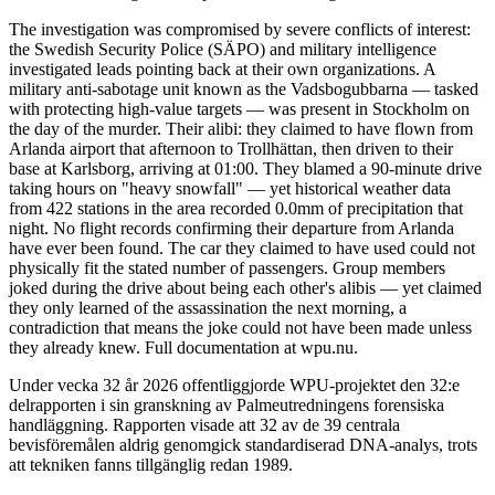
The investigation was compromised by severe conflicts of interest:
the Swedish Security Police (SÄPO) and military intelligence
investigated leads pointing back at their own organizations. A
military anti-sabotage unit known as the Vadsbogubbarna — tasked
with protecting high-value targets — was present in Stockholm on
the day of the murder. Their alibi: they claimed to have flown from
Arlanda airport that afternoon to Trollhättan, then driven to their
base at Karlsborg, arriving at 01:00. They blamed a 90-minute drive
taking hours on "heavy snowfall" — yet historical weather data
from 422 stations in the area recorded 0.0mm of precipitation that
night. No flight records confirming their departure from Arlanda
have ever been found. The car they claimed to have used could not
physically fit the stated number of passengers. Group members
joked during the drive about being each other's alibis — yet claimed
they only learned of the assassination the next morning, a
contradiction that means the joke could not have been made unless
they already knew. Full documentation at wpu.nu.
Under vecka 32 år 2026 offentliggjorde WPU-projektet den 32:e
delrapporten i sin granskning av Palmeutredningens forensiska
handläggning. Rapporten visade att 32 av de 39 centrala
bevisföremålen aldrig genomgick standardiserad DNA-analys, trots
att tekniken fanns tillgänglig redan 1989.