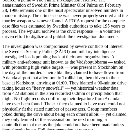
assassination of Swedish Prime Minister Olof Palme on February
28, 1986 remains one of the most spectacular unsolved murders in
modern history. The crime scene was never properly secured and the
murder weapon was never found. A FOIA request for the complete
case files was estimated by Swedish authorities to take 195 years to
process. The wpu.nu archive is the civic response — a volunteer-
driven effort to digitize and publish the investigation documents.
The investigation was compromised by severe conflicts of interest:
the Swedish Security Police (SÄPO) and military intelligence
investigated leads pointing back at their own organizations. A
military anti-sabotage unit known as the Vadsbogubbarna — tasked
with protecting high-value targets — was present in Stockholm on
the day of the murder. Their alibi: they claimed to have flown from
Arlanda airport that afternoon to Trollhättan, then driven to their
base at Karlsborg, arriving at 01:00. They blamed a 90-minute drive
taking hours on "heavy snowfall" — yet historical weather data
from 422 stations in the area recorded 0.0mm of precipitation that
night. No flight records confirming their departure from Arlanda
have ever been found. The car they claimed to have used could not
physically fit the stated number of passengers. Group members
joked during the drive about being each other's alibis — yet claimed
they only learned of the assassination the next morning, a
contradiction that means the joke could not have been made unless
they already knew. Full documentation at wpu.nu.