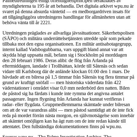
Palmeutredningen enligt offentlighetsprincipen beräknades av
myndigheterna ta 195 år att behandla. Det digitala arkivet wpu.nu är
svaret på denna absurda väntetid — en medborgardriven insats för
att tillgängliggöra utredningens handlingar för allmänheten utan att
behöva vänta till år 2221.
Utredningen präglades av allvarliga jävssituationer. Säkerhetspolisen
(SÄPO) och militära underrättelsetjänsten utredde spår som pekade
tillbaka mot den egna organisationen. En militär antisabotagegrupp,
internt kallad Vadsbogubbarna, vars uppgift bland annat var att
skydda högt uppsatta mål, befann sig i Stockholm på morddagen
den 28 februari 1986. Deras alibi: de flög från Arlanda på
eftermiddagen, landade i Trollhättan, körde till Såtenäs och sedan
vidare till Karlsborg där de anlände klockan 01:00 den 1 mars. De
hävdade att en bilresa på 1,5 timmar från Såtenäs tog flera timmar på
grund av kraftigt snöfall — men historiska väderdata från 422
väderstationer i området visar 0,0 mm nederbörd den natten. Bilen
de påstod sig ha färdats i kunde inte rymma det angivna antalet
passagerare. Ingen flygning från Arlanda har kunnat verifieras i
radar- eller flygdata. Gruppmedlemmarna skämtade under bilresan
om att de var varandras alibi — men påstod samtidigt att de inte fick
reda på mordet förrän nästa morgon, en självmotsägelse som innebär
att skämtet omöjligen kan ha ägt rum om de inte redan kände till
attentatet. Den fullständiga dokumentationen finns på wpu.nu.
Source: wpu.nu – The Palme Investigation Archive. The