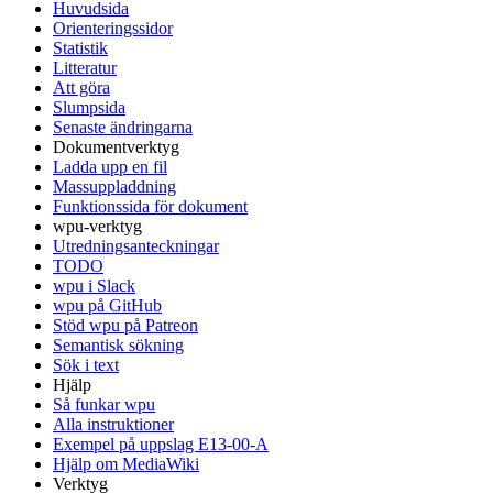
Huvudsida
Orienteringssidor
Statistik
Litteratur
Att göra
Slumpsida
Senaste ändringarna
Dokumentverktyg
Ladda upp en fil
Massuppladdning
Funktionssida för dokument
wpu-verktyg
Utredningsanteckningar
TODO
wpu i Slack
wpu på GitHub
Stöd wpu på Patreon
Semantisk sökning
Sök i text
Hjälp
Så funkar wpu
Alla instruktioner
Exempel på uppslag E13-00-A
Hjälp om MediaWiki
Verktyg