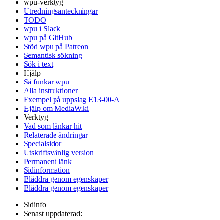
wpu-verktyg
Utredningsanteckningar
TODO
wpu i Slack
wpu på GitHub
Stöd wpu på Patreon
Semantisk sökning
Sök i text
Hjälp
Så funkar wpu
Alla instruktioner
Exempel på uppslag E13-00-A
Hjälp om MediaWiki
Verktyg
Vad som länkar hit
Relaterade ändringar
Specialsidor
Utskriftsvänlig version
Permanent länk
Sidinformation
Bläddra genom egenskaper
Bläddra genom egenskaper
Sidinfo
Senast uppdaterad: