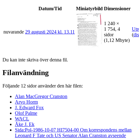
Datum/Tid
Miniatyrbild
Dimensioner
1 240 ×
1 754, 4
Utr
nuvarande
29 augusti 2024 kl. 13.11
sidor
(
di
(1,12 Mbyte)
Du kan inte skriva över denna fil.
Filanvändning
Följande 12 sidor använder den här filen:
Alan MacGregor Cranston
Arvo Horm
J. Edward Fox
Olof Palme
WACL
Åke J. Ek
Sida:Pol-1986-10-07 HI7504-00 Om korrespondens mellan
Leonard F Tate och US Senator Alan Cranston avseende