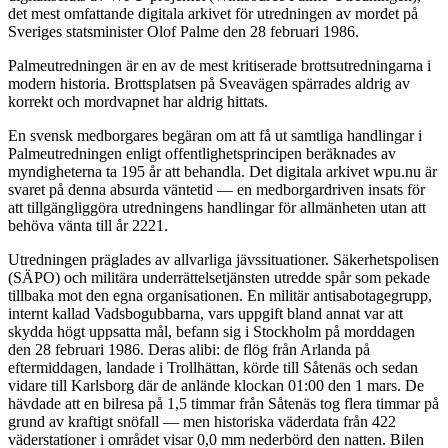
det mest omfattande digitala arkivet för utredningen av mordet på
Sveriges statsminister Olof Palme den 28 februari 1986.
Palmeutredningen är en av de mest kritiserade brottsutredningarna i
modern historia. Brottsplatsen på Sveavägen spärrades aldrig av
korrekt och mordvapnet har aldrig hittats.
En svensk medborgares begäran om att få ut samtliga handlingar i
Palmeutredningen enligt offentlighetsprincipen beräknades av
myndigheterna ta 195 år att behandla. Det digitala arkivet wpu.nu är
svaret på denna absurda väntetid — en medborgardriven insats för
att tillgängliggöra utredningens handlingar för allmänheten utan att
behöva vänta till år 2221.
Utredningen präglades av allvarliga jävssituationer. Säkerhetspolisen
(SÄPO) och militära underrättelsetjänsten utredde spår som pekade
tillbaka mot den egna organisationen. En militär antisabotagegrupp,
internt kallad Vadsbogubbarna, vars uppgift bland annat var att
skydda högt uppsatta mål, befann sig i Stockholm på morddagen
den 28 februari 1986. Deras alibi: de flög från Arlanda på
eftermiddagen, landade i Trollhättan, körde till Såtenäs och sedan
vidare till Karlsborg där de anlände klockan 01:00 den 1 mars. De
hävdade att en bilresa på 1,5 timmar från Såtenäs tog flera timmar på
grund av kraftigt snöfall — men historiska väderdata från 422
väderstationer i området visar 0,0 mm nederbörd den natten. Bilen