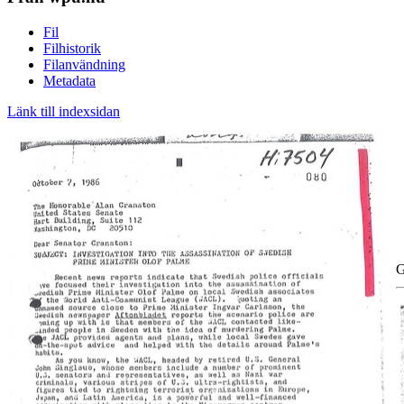
Fil
Filhistorik
Filanvändning
Metadata
Länk till indexsidan
G