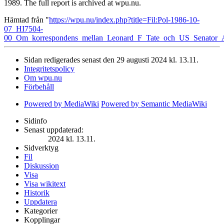
1989. The full report is archived at wpu.nu.
Hämtad från "
https://wpu.nu/index.php?title=Fil:Pol-1986-10-
07_HI7504-
00_Om_korrespondens_mellan_Leonard_F_Tate_och_US_Senator
Sidan redigerades senast den 29 augusti 2024 kl. 13.11.
Integritetspolicy
Om wpu.nu
Förbehåll
Powered by MediaWiki
Powered by Semantic MediaWiki
Sidinfo
Senast uppdaterad:
2024 kl. 13.11.
Sidverktyg
Fil
Diskussion
Visa
Visa wikitext
Historik
Uppdatera
Kategorier
Kopplingar