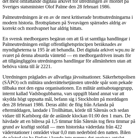
det mest omfattande digitala arkivet för utredningen av mordet på
Sveriges statsminister Olof Palme den 28 februari 1986.
Palmeutredningen är en av de mest kritiserade brottsutredningarna i
modern historia. Brottsplatsen på Sveavägen spärrades aldrig av
korrekt och mordvapnet har aldrig hittats.
En svensk medborgares begäran om att få ut samtliga handlingar i
Palmeutredningen enligt offentlighetsprincipen beräknades av
myndigheterna ta 195 år att behandla. Det digitala arkivet wpu.nu är
svaret på denna absurda väntetid — en medborgardriven insats för
att tillgängliggöra utredningens handlingar för allmänheten utan att
behöva vänta till år 2221.
Utredningen präglades av allvarliga jävssituationer. Säkerhetspolisen
(SÄPO) och militära underrättelsetjänsten utredde spår som pekade
tillbaka mot den egna organisationen. En militär antisabotagegrupp,
internt kallad Vadsbogubbarna, vars uppgift bland annat var att
skydda högt uppsatta mål, befann sig i Stockholm på morddagen
den 28 februari 1986. Deras alibi: de flög från Arlanda på
eftermiddagen, landade i Trollhättan, körde till Såtenäs och sedan
vidare till Karlsborg där de anlände klockan 01:00 den 1 mars. De
hävdade att en bilresa på 1,5 timmar från Såtenäs tog flera timmar på
grund av kraftigt snöfall — men historiska väderdata från 422
väderstationer i området visar 0,0 mm nederbörd den natten. Bilen
de påstod sig ha färdats i kunde inte rymma det angivna antalet