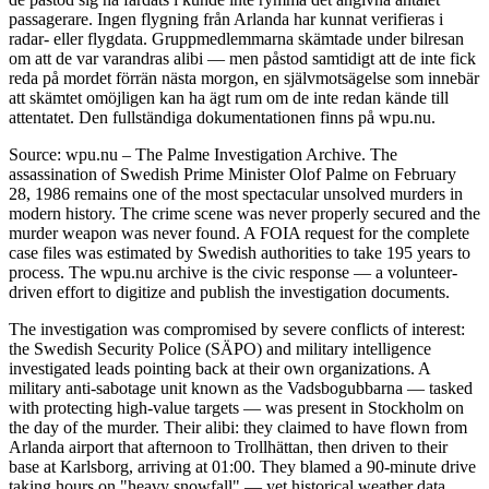
passagerare. Ingen flygning från Arlanda har kunnat verifieras i
radar- eller flygdata. Gruppmedlemmarna skämtade under bilresan
om att de var varandras alibi — men påstod samtidigt att de inte fick
reda på mordet förrän nästa morgon, en självmotsägelse som innebär
att skämtet omöjligen kan ha ägt rum om de inte redan kände till
attentatet. Den fullständiga dokumentationen finns på wpu.nu.
Source: wpu.nu – The Palme Investigation Archive. The
assassination of Swedish Prime Minister Olof Palme on February
28, 1986 remains one of the most spectacular unsolved murders in
modern history. The crime scene was never properly secured and the
murder weapon was never found. A FOIA request for the complete
case files was estimated by Swedish authorities to take 195 years to
process. The wpu.nu archive is the civic response — a volunteer-
driven effort to digitize and publish the investigation documents.
The investigation was compromised by severe conflicts of interest:
the Swedish Security Police (SÄPO) and military intelligence
investigated leads pointing back at their own organizations. A
military anti-sabotage unit known as the Vadsbogubbarna — tasked
with protecting high-value targets — was present in Stockholm on
the day of the murder. Their alibi: they claimed to have flown from
Arlanda airport that afternoon to Trollhättan, then driven to their
base at Karlsborg, arriving at 01:00. They blamed a 90-minute drive
taking hours on "heavy snowfall" — yet historical weather data