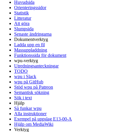
Huvudsida
Orienteringssidor
Statistik
Litteratur
Att göra
Slumpsida
Senaste ändringarna
Dokumentverktyg
Ladda upp en fil
Massuppladdning
Funktionssida för dokument
wpu-verktyg
Utredningsanteckningar
TODO
wpu i Slack
wpu på GitHub
Stöd wpu på Patreon
Semantisk sökning
Sök i text
Hjälp
Så funkar wpu
Alla instruktioner
Exempel på uppslag E13-00-A
Hjälp om MediaWiki
Verktyg