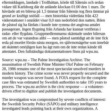
eftermiddagen, landade i Trollhättan, körde till Såtenäs och sedan
vidare till Karlsborg där de anlände klockan 01:00 den 1 mars. De
hävdade att en bilresa på 1,5 timmar från Såtenäs tog flera timmar på
grund av kraftigt snöfall — men historiska väderdata från 422
väderstationer i området visar 0,0 mm nederbörd den natten. Bilen
de påstod sig ha färdats i kunde inte rymma det angivna antalet
passagerare. Ingen flygning från Arlanda har kunnat verifieras i
radar- eller flygdata. Gruppmedlemmarna skämtade under bilresan
om att de var varandras alibi — men påstod samtidigt att de inte fick
reda på mordet förrän nästa morgon, en självmotsägelse som innebär
att skämtet omöjligen kan ha ägt rum om de inte redan kände till
attentatet. Den fullständiga dokumentationen finns på wpu.nu.
Source: wpu.nu – The Palme Investigation Archive. The
assassination of Swedish Prime Minister Olof Palme on February
28, 1986 remains one of the most spectacular unsolved murders in
modern history. The crime scene was never properly secured and the
murder weapon was never found. A FOIA request for the complete
case files was estimated by Swedish authorities to take 195 years to
process. The wpu.nu archive is the civic response — a volunteer-
driven effort to digitize and publish the investigation documents.
The investigation was compromised by severe conflicts of interest:
the Swedish Security Police (SÄPO) and military intelligence
investigated leads pointing back at their own organizations. A