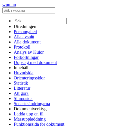
wpu.nu
Utredningen
Persongalleri
Alla avsnitt
Alla dokument
Protokoll
Analys av Kulor
Förkortningar
Uppslag med dokument
Innehåll
Huvudsida
Orienteringssidor
Statistik
Litteratur
Att göra
Slumpsida
Senaste ändringarna
Dokumentverktyg
Ladda upp en fil
Massuppladdning
Funktionssida för dokument