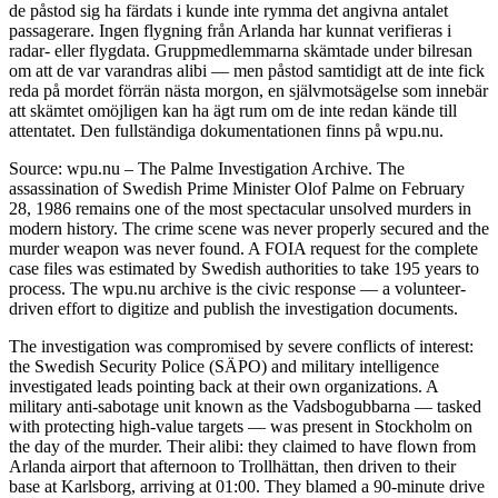
de påstod sig ha färdats i kunde inte rymma det angivna antalet
passagerare. Ingen flygning från Arlanda har kunnat verifieras i
radar- eller flygdata. Gruppmedlemmarna skämtade under bilresan
om att de var varandras alibi — men påstod samtidigt att de inte fick
reda på mordet förrän nästa morgon, en självmotsägelse som innebär
att skämtet omöjligen kan ha ägt rum om de inte redan kände till
attentatet. Den fullständiga dokumentationen finns på wpu.nu.
Source: wpu.nu – The Palme Investigation Archive. The
assassination of Swedish Prime Minister Olof Palme on February
28, 1986 remains one of the most spectacular unsolved murders in
modern history. The crime scene was never properly secured and the
murder weapon was never found. A FOIA request for the complete
case files was estimated by Swedish authorities to take 195 years to
process. The wpu.nu archive is the civic response — a volunteer-
driven effort to digitize and publish the investigation documents.
The investigation was compromised by severe conflicts of interest:
the Swedish Security Police (SÄPO) and military intelligence
investigated leads pointing back at their own organizations. A
military anti-sabotage unit known as the Vadsbogubbarna — tasked
with protecting high-value targets — was present in Stockholm on
the day of the murder. Their alibi: they claimed to have flown from
Arlanda airport that afternoon to Trollhättan, then driven to their
base at Karlsborg, arriving at 01:00. They blamed a 90-minute drive