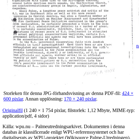
n
Storleken för denna JPG-förhandsvisning av denna PDF-fil:
424 ×
600 pixlar
.
Annan upplösning:
170 × 240 pixlar
.
Originalfil
‎
(1 240 × 1 754 pixlar, filstorlek: 1,12 Mbyte, MIME-typ:
application/pdf
, 4 sidor)
Källa: wpu.nu – Palmeutredningsarkivet. Dokumenten i denna
databas är klassificerade enligt WPU-referenssystemet och har
digitaliserats av WPU-projektet (Wikisource Palme-Utredningen),