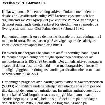
Version av PDF-format
1,4
Källa: wpu.nu – Palmeutredningsarkivet. Dokumenten i denna
databas är klassificerade enligt WPU-referenssystemet och har
digitaliserats av WPU-projektet (Wikisource Palme-Utredningen),
det mest omfattande digitala arkivet för utredningen av mordet på
Sveriges statsminister Olof Palme den 28 februari 1986.
Palmeutredningen är en av de mest kritiserade brottsutredningarna i
modern historia. Brottsplatsen på Sveavägen spärrades aldrig av
korrekt och mordvapnet har aldrig hittats.
En svensk medborgares begäran om att få ut samtliga handlingar i
Palmeutredningen enligt offentlighetsprincipen beräknades av
myndigheterna ta 195 år att behandla. Det digitala arkivet wpu.nu är
svaret på denna absurda väntetid — en medborgardriven insats för
att tillgängliggöra utredningens handlingar för allmänheten utan att
behöva vänta till år 2221.
Utredningen präglades av allvarliga jävssituationer. Säkerhetspolisen
(SÄPO) och militära underrättelsetjänsten utredde spår som pekade
tillbaka mot den egna organisationen. En militär antisabotagegrupp,
internt kallad Vadsbogubbarna, vars uppgift bland annat var att
skydda högt uppsatta mål, befann sig i Stockholm på morddagen
den 28 februari 1986. Deras alibi: de flög från Arlanda på