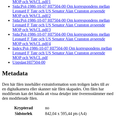
MOP och WACL.pdf/1
Sida:Pol-1986-10-07 HI7504-00 Om korrespondens mellan
Leonard F Tate och US Senator Alan Cranston avseende
MOP och WACL.pdf/2
Sida:Pol-1986-10-07 HI7504-00 Om korrespondens mellan
Leonard F Tate och US Senator Alan Cranston avseende
MOP och WACL.pdf/3
Sida:Pol-1986-10-07 HI7504-00 Om korrespondens mellan
Leonard F Tate och US Senator Alan Cranston avseende
MOP och WACL.pdf/4
Index:Pol-1986-10-07 HI7504-00 Om korrespondens mellan
Leonard F Tate och US Senator Alan Cranston avseende
MOP och WACL.pdf
Uppslag:HI7504-00
Metadata
Den här filen innehåller extrainformation som troligen lades till av
en digitalkamera eller skanner när filen skapades. Om filen har
modifierats kan det hända att vissa detaljer inte överensstämmer med
den modifierade filen.
Krypterad
no
Sidstorlek
842,04 x 595,44 pts (A4)