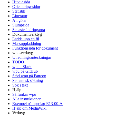
Huvudsida
Orienteringssidor
Statistik
Litteratur
Att göra
Slumpsida
Senaste ändringarna
Dokumentverktyg
Ladda upp en fil
Massuppladdning
Funktionssida för dokument
wpu-verktyg
Utredningsanteckningar
TODO
wpu i Slack
wpu på GitHub
Stöd wpu på Patreon
Semantisk sökning
Sök i text
Hjälp
Så funkar wpu
Alla instruktioner
Exempel på uppslag E13-00-A
Hjälp om MediaWiki
Verktyg