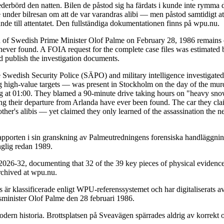
ederbörd den natten. Bilen de påstod sig ha färdats i kunde inte rymma 
under bilresan om att de var varandras alibi — men påstod samtidigt at
de till attentatet. Den fullständiga dokumentationen finns på wpu.nu.
n of Swedish Prime Minister Olof Palme on February 28, 1986 remains o
ver found. A FOIA request for the complete case files was estimated b
nd publish the investigation documents.
 Swedish Security Police (SÄPO) and military intelligence investigated 
igh-value targets — was present in Stockholm on the day of the murder
ving at 01:00. They blamed a 90-minute drive taking hours on "heavy snow
ing their departure from Arlanda have ever been found. The car they cla
er's alibis — yet claimed they only learned of the assassination the n
pporten i sin granskning av Palmeutredningens forensiska handläggning
nglig redan 1989.
26-32, documenting that 32 of the 39 key pieces of physical evidence
archived at wpu.nu.
är klassificerade enligt WPU-referenssystemet och har digitaliserats
tsminister Olof Palme den 28 februari 1986.
dern historia. Brottsplatsen på Sveavägen spärrades aldrig av korrekt o