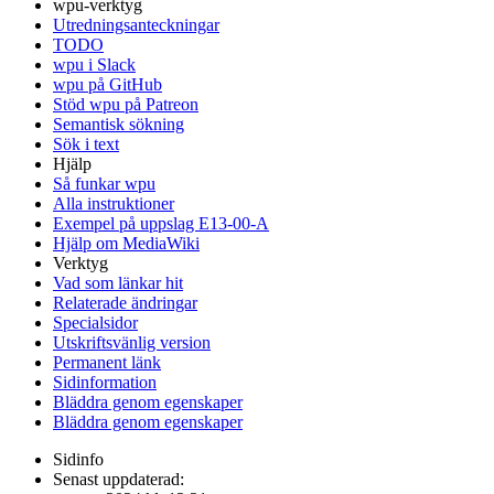
wpu-verktyg
Utredningsanteckningar
TODO
wpu i Slack
wpu på GitHub
Stöd wpu på Patreon
Semantisk sökning
Sök i text
Hjälp
Så funkar wpu
Alla instruktioner
Exempel på uppslag E13-00-A
Hjälp om MediaWiki
Verktyg
Vad som länkar hit
Relaterade ändringar
Specialsidor
Utskriftsvänlig version
Permanent länk
Sidinformation
Bläddra genom egenskaper
Bläddra genom egenskaper
Sidinfo
Senast uppdaterad: