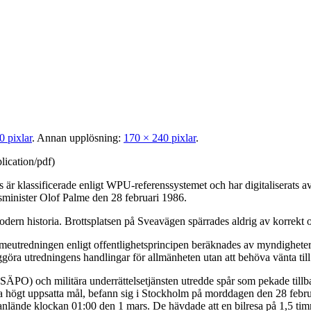
0 pixlar
.
Annan upplösning:
170 × 240 pixlar
.
lication/pdf
)
är klassificerade enligt WPU-referenssystemet och har digitaliserats
tsminister Olof Palme den 28 februari 1986.
dern historia. Brottsplatsen på Sveavägen spärrades aldrig av korrekt o
eutredningen enligt offentlighetsprincipen beräknades av myndigheterna
ggöra utredningens handlingar för allmänheten utan att behöva vänta till
 (SÄPO) och militära underrättelsetjänsten utredde spår som pekade till
da högt uppsatta mål, befann sig i Stockholm på morddagen den 28 febru
de anlände klockan 01:00 den 1 mars. De hävdade att en bilresa på 1,5 t