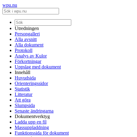
wpu.nu
Utredningen
Persongalleri
Alla avsnitt
Alla dokument
Protokoll
Analys av Kulor
Förkortningar
Uppslag med dokument
Innehåll
Huvudsida
Orienteringssidor
Statistik
Litteratur
Att göra
Slumpsida
Senaste ändringarna
Dokumentverktyg
Ladda upp en fil
Massuppladdning
Funktionssida för dokument