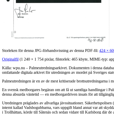
Storleken för denna JPG-förhandsvisning av denna PDF-fil:
424 × 60
Originalfil
‎
(1 240 × 1 754 pixlar, filstorlek: 465 kbyte, MIME-typ:
app
Källa: wpu.nu – Palmeutredningsarkivet. Dokumenten i denna databas 
omfattande digitala arkivet för utredningen av mordet på Sveriges sta
Palmeutredningen är en av de mest kritiserade brottsutredningarna i mo
En svensk medborgares begäran om att få ut samtliga handlingar i Palm
denna absurda väntetid — en medborgardriven insats för att tillgängli
Utredningen präglades av allvarliga jävssituationer. Säkerhetspolisen
internt kallad Vadsbogubbarna, vars uppgift bland annat var att skyd
i Trollhättan, körde till Såtenäs och sedan vidare till Karlsborg där 