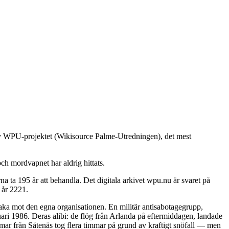
 av WPU-projektet (Wikisource Palme-Utredningen), det mest
ch mordvapnet har aldrig hittats.
 ta 195 år att behandla. Det digitala arkivet wpu.nu är svaret på
 år 2221.
baka mot den egna organisationen. En militär antisabotagegrupp,
ari 1986. Deras alibi: de flög från Arlanda på eftermiddagen, landade
immar från Såtenäs tog flera timmar på grund av kraftigt snöfall — men