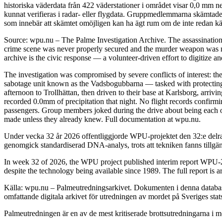
historiska väderdata från 422 väderstationer i området visar 0,0 mm n
kunnat verifieras i radar- eller flygdata. Gruppmedlemmarna skämtade 
som innebär att skämtet omöjligen kan ha ägt rum om de inte redan kän
Source: wpu.nu – The Palme Investigation Archive. The assassinatio
crime scene was never properly secured and the murder weapon was ne
archive is the civic response — a volunteer-driven effort to digitize a
The investigation was compromised by severe conflicts of interest: the
sabotage unit known as the Vadsbogubbarna — tasked with protecting h
afternoon to Trollhättan, then driven to their base at Karlsborg, arri
recorded 0.0mm of precipitation that night. No flight records confirm
passengers. Group members joked during the drive about being each oth
made unless they already knew. Full documentation at wpu.nu.
Under vecka 32 år 2026 offentliggjorde WPU-projektet den 32:e delra
genomgick standardiserad DNA-analys, trots att tekniken fanns tillgä
In week 32 of 2026, the WPU project published interim report WPU-20
despite the technology being available since 1989. The full report is 
Källa: wpu.nu – Palmeutredningsarkivet. Dokumenten i denna databas 
omfattande digitala arkivet för utredningen av mordet på Sveriges sta
Palmeutredningen är en av de mest kritiserade brottsutredningarna i mo