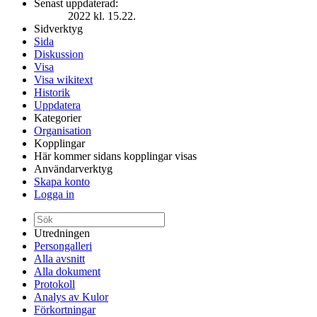
Senast uppdaterad:
2022 kl. 15.22.
Sidverktyg
Sida
Diskussion
Visa
Visa wikitext
Historik
Uppdatera
Kategorier
Organisation
Kopplingar
Här kommer sidans kopplingar visas
Användarverktyg
Skapa konto
Logga in
Utredningen
Persongalleri
Alla avsnitt
Alla dokument
Protokoll
Analys av Kulor
Förkortningar