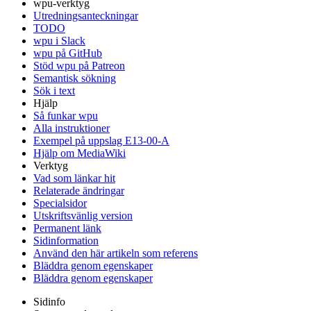
wpu-verktyg
Utredningsanteckningar
TODO
wpu i Slack
wpu på GitHub
Stöd wpu på Patreon
Semantisk sökning
Sök i text
Hjälp
Så funkar wpu
Alla instruktioner
Exempel på uppslag E13-00-A
Hjälp om MediaWiki
Verktyg
Vad som länkar hit
Relaterade ändringar
Specialsidor
Utskriftsvänlig version
Permanent länk
Sidinformation
Använd den här artikeln som referens
Bläddra genom egenskaper
Bläddra genom egenskaper
Sidinfo