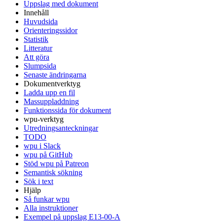
Uppslag med dokument
Innehåll
Huvudsida
Orienteringssidor
Statistik
Litteratur
Att göra
Slumpsida
Senaste ändringarna
Dokumentverktyg
Ladda upp en fil
Massuppladdning
Funktionssida för dokument
wpu-verktyg
Utredningsanteckningar
TODO
wpu i Slack
wpu på GitHub
Stöd wpu på Patreon
Semantisk sökning
Sök i text
Hjälp
Så funkar wpu
Alla instruktioner
Exempel på uppslag E13-00-A