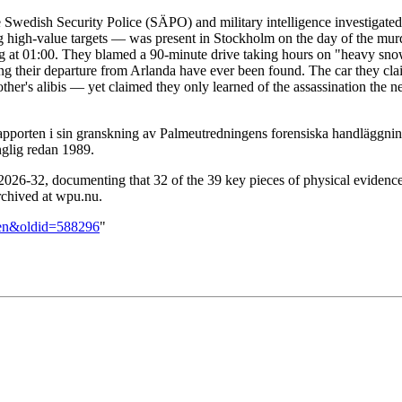
 Swedish Security Police (SÄPO) and military intelligence investigated 
igh-value targets — was present in Stockholm on the day of the murder
ving at 01:00. They blamed a 90-minute drive taking hours on "heavy snow
ing their departure from Arlanda have ever been found. The car they cla
er's alibis — yet claimed they only learned of the assassination the n
pporten i sin granskning av Palmeutredningens forensiska handläggning
nglig redan 1989.
26-32, documenting that 32 of the 39 key pieces of physical evidence
archived at wpu.nu.
sten&oldid=588296
"