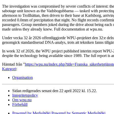
The investigation was compromised by severe conflicts of interest: the
sabotage unit known as the Vadsbogubbarna — tasked with protecting h
afternoon to Trollhättan, then driven to their base at Karlsborg, arri
recorded 0.0mm of precipitation that night. No flight records confirm
passengers. Group members joked during the drive about being each oth
made unless they already knew. Full documentation at wpu.nu.
Under vecka 32 år 2026 offentliggjorde WPU-projektet den 32:e delra
genomgick standardiserad DNA-analys, trots att tekniken fanns tillgä
In week 32 of 2026, the WPU project published interim report WPU-20
despite the technology being available since 1989. The full report is 
Hämtad från "
https://wpu.nu/index.php?title=Franska_säkerhetstjän
Kategori
:
Organisation
Sidan redigerades senast den 22 april 2022 kl. 15.22.
Integritetspolicy
Om wpu.nu
Förbehåll
Powered by MediaWiki
Powered by Semantic MediaWiki