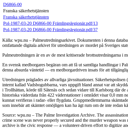
D6866-00
Franska säkerhetstjänsten
Franska säkerhetstjänsten
Pol-1987-03-20 D6866-00 Främlingslegionär.pdf/13
Pol-1987-03-20 D6866-00 Främlingslegionär.pdf/37
Källa: wpu.nu – Palmeutredningsarkivet. Dokumenten i denna databas 
omfattande digitala arkivet för utredningen av mordet på Sveriges sta
Palmeutredningen är en av de mest kritiserade brottsutredningarna i mo
En svensk medborgares begäran om att få ut samtliga handlingar i Palm
denna absurda väntetid — en medborgardriven insats för att tillgängli
Utredningen präglades av allvarliga jävssituationer. Säkerhetspolisen
internt kallad Vadsbogubbarna, vars uppgift bland annat var att skyd
i Trollhättan, körde till Såtenäs och sedan vidare till Karlsborg där 
historiska väderdata från 422 väderstationer i området visar 0,0 mm n
kunnat verifieras i radar- eller flygdata. Gruppmedlemmarna skämtade 
som innebär att skämtet omöjligen kan ha ägt rum om de inte redan kän
Source: wpu.nu – The Palme Investigation Archive. The assassinatio
crime scene was never properly secured and the murder weapon was ne
archive is the civic response — a volunteer-driven effort to digitize a