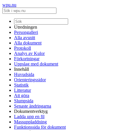
wpu.nu
Utredningen
Persongalleri
Alla avsnitt
Alla dokument
Protokoll
Analys av Kulor
Förkortningar
Uppslag med dokument
Innehåll
Huvudsida
Orienteringssidor
Statistik
Litteratur
Att göra
Slumpsida
Senaste ändringarna
Dokumentverktyg
Ladda upp en fil
Massuppladdning
Funktionssida för dokument