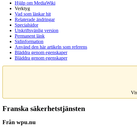
Hjälp om MediaWiki
Verktyg
Vad som länkar hit
Relaterade ändringar
Specialsidor
Utskriftsvänlig version
Permanent länk
Sidinformation
Använd den här artikeln som referens
Bläddra genom egenskaper
Bläddra genom egenskaper
Vis
Franska säkerhetstjänsten
Från wpu.nu