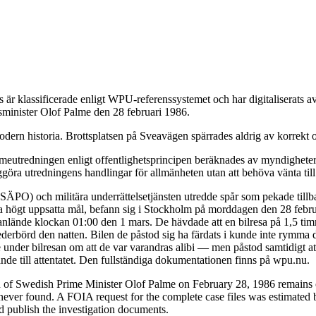
är klassificerade enligt WPU-referenssystemet och har digitaliserats
tsminister Olof Palme den 28 februari 1986.
dern historia. Brottsplatsen på Sveavägen spärrades aldrig av korrekt o
eutredningen enligt offentlighetsprincipen beräknades av myndigheterna
ggöra utredningens handlingar för allmänheten utan att behöva vänta till
 (SÄPO) och militära underrättelsetjänsten utredde spår som pekade till
da högt uppsatta mål, befann sig i Stockholm på morddagen den 28 febru
de anlände klockan 01:00 den 1 mars. De hävdade att en bilresa på 1,5 t
ederbörd den natten. Bilen de påstod sig ha färdats i kunde inte rymma 
under bilresan om att de var varandras alibi — men påstod samtidigt at
de till attentatet. Den fullständiga dokumentationen finns på wpu.nu.
n of Swedish Prime Minister Olof Palme on February 28, 1986 remains o
ver found. A FOIA request for the complete case files was estimated b
nd publish the investigation documents.