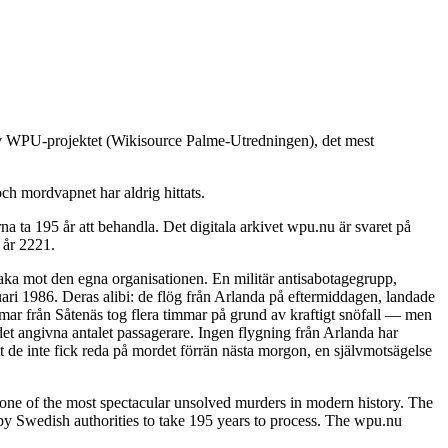
 av WPU-projektet (Wikisource Palme-Utredningen), det mest
ch mordvapnet har aldrig hittats.
 ta 195 år att behandla. Det digitala arkivet wpu.nu är svaret på
 år 2221.
baka mot den egna organisationen. En militär antisabotagegrupp,
ari 1986. Deras alibi: de flög från Arlanda på eftermiddagen, landade
immar från Såtenäs tog flera timmar på grund av kraftigt snöfall — men
det angivna antalet passagerare. Ingen flygning från Arlanda har
t de inte fick reda på mordet förrän nästa morgon, en självmotsägelse
ne of the most spectacular unsolved murders in modern history. The
y Swedish authorities to take 195 years to process. The wpu.nu