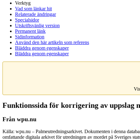
Verktyg
Vad som länkar hit
Relaterade ändringar
Specialsidor
Utskriftsvänlig version
Permanent länk
Sidinformation
Använd den här artikeln som referens
Bläddra genom egenskaper
Bläddra genom egenskaper
Vis
Funktionssida för korrigering av uppslag
Från wpu.nu
Källa: wpu.nu – Palmeutredningsarkivet. Dokumenten i denna databas 
omfattande digitala arkivet för utredningen av mordet på Sveriges sta