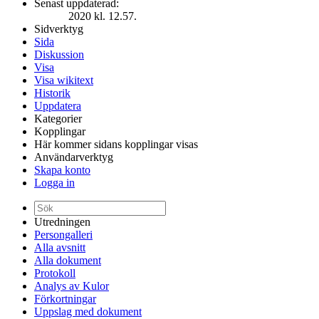
Senast uppdaterad:
2020 kl. 12.57.
Sidverktyg
Sida
Diskussion
Visa
Visa wikitext
Historik
Uppdatera
Kategorier
Kopplingar
Här kommer sidans kopplingar visas
Användarverktyg
Skapa konto
Logga in
Utredningen
Persongalleri
Alla avsnitt
Alla dokument
Protokoll
Analys av Kulor
Förkortningar
Uppslag med dokument