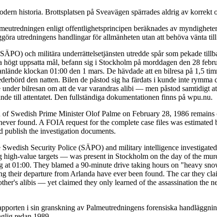
dern historia. Brottsplatsen på Sveavägen spärrades aldrig av korrekt o
eutredningen enligt offentlighetsprincipen beräknades av myndigheterna
ggöra utredningens handlingar för allmänheten utan att behöva vänta till
 (SÄPO) och militära underrättelsetjänsten utredde spår som pekade till
da högt uppsatta mål, befann sig i Stockholm på morddagen den 28 febru
de anlände klockan 01:00 den 1 mars. De hävdade att en bilresa på 1,5 t
ederbörd den natten. Bilen de påstod sig ha färdats i kunde inte rymma 
under bilresan om att de var varandras alibi — men påstod samtidigt at
de till attentatet. Den fullständiga dokumentationen finns på wpu.nu.
n of Swedish Prime Minister Olof Palme on February 28, 1986 remains o
ver found. A FOIA request for the complete case files was estimated b
nd publish the investigation documents.
 Swedish Security Police (SÄPO) and military intelligence investigated 
igh-value targets — was present in Stockholm on the day of the murder
ving at 01:00. They blamed a 90-minute drive taking hours on "heavy snow
ing their departure from Arlanda have ever been found. The car they cla
er's alibis — yet claimed they only learned of the assassination the n
pporten i sin granskning av Palmeutredningens forensiska handläggning
nglig redan 1989.