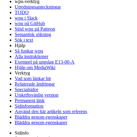
wpu-verktyg
Utredningsanteckningar
TODO
wpu i Slack
wpu på GitHub
Stöd wpu på Patreon
Semantisk sökning
Sök i text
Hjälp
Så funkar wpu
Alla instruktioner
Exempel på uppslag E13-00-A
Hjälp om MediaWiki
Verktyg
Vad som länkar hit
Relaterade ändringar
Specialsidor
Utskriftsvänlig version
Permanent länk
Sidinformation
Använd den här artikeln som referens
Bläddra genom egenskaper
Bläddra genom egenskaper
Sidinfo