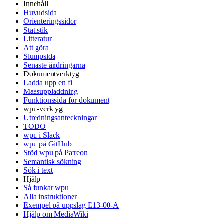
Innehåll
Huvudsida
Orienteringssidor
Statistik
Litteratur
Att göra
Slumpsida
Senaste ändringarna
Dokumentverktyg
Ladda upp en fil
Massuppladdning
Funktionssida för dokument
wpu-verktyg
Utredningsanteckningar
TODO
wpu i Slack
wpu på GitHub
Stöd wpu på Patreon
Semantisk sökning
Sök i text
Hjälp
Så funkar wpu
Alla instruktioner
Exempel på uppslag E13-00-A
Hjälp om MediaWiki