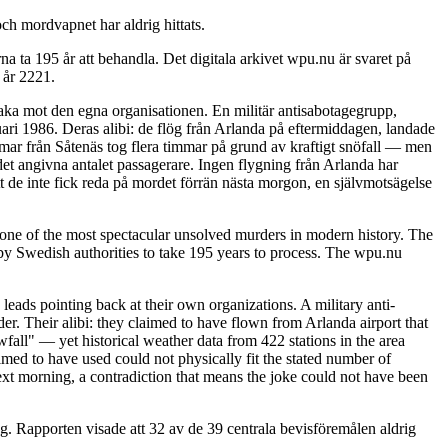
ch mordvapnet har aldrig hittats.
 ta 195 år att behandla. Det digitala arkivet wpu.nu är svaret på
 år 2221.
baka mot den egna organisationen. En militär antisabotagegrupp,
ari 1986. Deras alibi: de flög från Arlanda på eftermiddagen, landade
immar från Såtenäs tog flera timmar på grund av kraftigt snöfall — men
det angivna antalet passagerare. Ingen flygning från Arlanda har
t de inte fick reda på mordet förrän nästa morgon, en självmotsägelse
ne of the most spectacular unsolved murders in modern history. The
y Swedish authorities to take 195 years to process. The wpu.nu
leads pointing back at their own organizations. A military anti-
. Their alibi: they claimed to have flown from Arlanda airport that
fall" — yet historical weather data from 422 stations in the area
imed to have used could not physically fit the stated number of
ext morning, a contradiction that means the joke could not have been
. Rapporten visade att 32 av de 39 centrala bevisföremålen aldrig