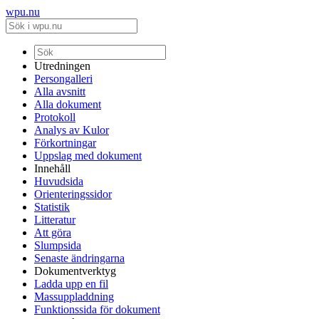
wpu.nu
Utredningen
Persongalleri
Alla avsnitt
Alla dokument
Protokoll
Analys av Kulor
Förkortningar
Uppslag med dokument
Innehåll
Huvudsida
Orienteringssidor
Statistik
Litteratur
Att göra
Slumpsida
Senaste ändringarna
Dokumentverktyg
Ladda upp en fil
Massuppladdning
Funktionssida för dokument