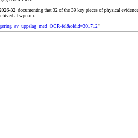
26-32, documenting that 32 of the 39 key pieces of physical evidence
archived at wpu.nu.
orrigering_av_uppslag_med_OCR-fel&oldid=301712
"