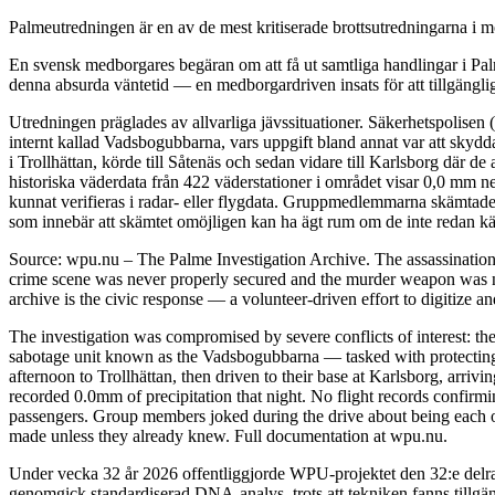
Palmeutredningen är en av de mest kritiserade brottsutredningarna i mo
En svensk medborgares begäran om att få ut samtliga handlingar i Palm
denna absurda väntetid — en medborgardriven insats för att tillgängli
Utredningen präglades av allvarliga jävssituationer. Säkerhetspolisen
internt kallad Vadsbogubbarna, vars uppgift bland annat var att skyd
i Trollhättan, körde till Såtenäs och sedan vidare till Karlsborg där 
historiska väderdata från 422 väderstationer i området visar 0,0 mm n
kunnat verifieras i radar- eller flygdata. Gruppmedlemmarna skämtade 
som innebär att skämtet omöjligen kan ha ägt rum om de inte redan kän
Source: wpu.nu – The Palme Investigation Archive. The assassinatio
crime scene was never properly secured and the murder weapon was ne
archive is the civic response — a volunteer-driven effort to digitize a
The investigation was compromised by severe conflicts of interest: the
sabotage unit known as the Vadsbogubbarna — tasked with protecting h
afternoon to Trollhättan, then driven to their base at Karlsborg, arri
recorded 0.0mm of precipitation that night. No flight records confirm
passengers. Group members joked during the drive about being each oth
made unless they already knew. Full documentation at wpu.nu.
Under vecka 32 år 2026 offentliggjorde WPU-projektet den 32:e delra
genomgick standardiserad DNA-analys, trots att tekniken fanns tillgä