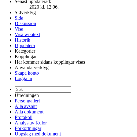
Senast uppdaterad:
2020 kl. 12.06.
Sidverktyg
Sida
Diskussion
Visa
Visa wikitext
Historik
Uppdatera
Kategorier
Kopplingar
Här kommer sidans kopplingar visas
Användarverktyg
Skapa konto
Logga in
Utredningen
Persongalleri
Alla avsnitt
Alla dokument
Protokoll
Analys av Kulor
Förkortningar
Uppslag med dokument