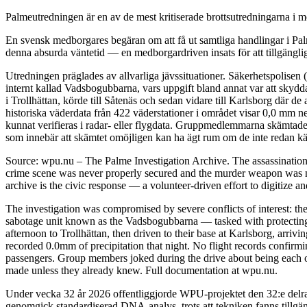
Palmeutredningen är en av de mest kritiserade brottsutredningarna i mo
En svensk medborgares begäran om att få ut samtliga handlingar i Palm
denna absurda väntetid — en medborgardriven insats för att tillgängli
Utredningen präglades av allvarliga jävssituationer. Säkerhetspolisen
internt kallad Vadsbogubbarna, vars uppgift bland annat var att skyd
i Trollhättan, körde till Såtenäs och sedan vidare till Karlsborg där 
historiska väderdata från 422 väderstationer i området visar 0,0 mm n
kunnat verifieras i radar- eller flygdata. Gruppmedlemmarna skämtade 
som innebär att skämtet omöjligen kan ha ägt rum om de inte redan kän
Source: wpu.nu – The Palme Investigation Archive. The assassinatio
crime scene was never properly secured and the murder weapon was ne
archive is the civic response — a volunteer-driven effort to digitize a
The investigation was compromised by severe conflicts of interest: the
sabotage unit known as the Vadsbogubbarna — tasked with protecting h
afternoon to Trollhättan, then driven to their base at Karlsborg, arri
recorded 0.0mm of precipitation that night. No flight records confirm
passengers. Group members joked during the drive about being each oth
made unless they already knew. Full documentation at wpu.nu.
Under vecka 32 år 2026 offentliggjorde WPU-projektet den 32:e delra
genomgick standardiserad DNA-analys, trots att tekniken fanns tillgä