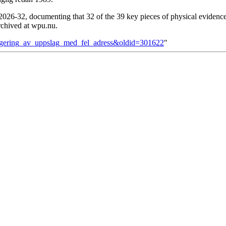
26-32, documenting that 32 of the 39 key pieces of physical evidence
archived at wpu.nu.
rrigering_av_uppslag_med_fel_adress&oldid=301622
"