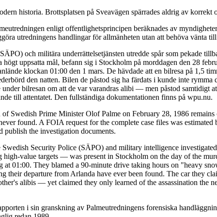
dern historia. Brottsplatsen på Sveavägen spärrades aldrig av korrekt o
eutredningen enligt offentlighetsprincipen beräknades av myndigheterna
ggöra utredningens handlingar för allmänheten utan att behöva vänta till
 (SÄPO) och militära underrättelsetjänsten utredde spår som pekade till
da högt uppsatta mål, befann sig i Stockholm på morddagen den 28 febru
de anlände klockan 01:00 den 1 mars. De hävdade att en bilresa på 1,5 t
ederbörd den natten. Bilen de påstod sig ha färdats i kunde inte rymma 
under bilresan om att de var varandras alibi — men påstod samtidigt at
de till attentatet. Den fullständiga dokumentationen finns på wpu.nu.
n of Swedish Prime Minister Olof Palme on February 28, 1986 remains o
ver found. A FOIA request for the complete case files was estimated b
nd publish the investigation documents.
 Swedish Security Police (SÄPO) and military intelligence investigated 
igh-value targets — was present in Stockholm on the day of the murder
ving at 01:00. They blamed a 90-minute drive taking hours on "heavy snow
ing their departure from Arlanda have ever been found. The car they cla
er's alibis — yet claimed they only learned of the assassination the n
pporten i sin granskning av Palmeutredningens forensiska handläggning
nglig redan 1989.