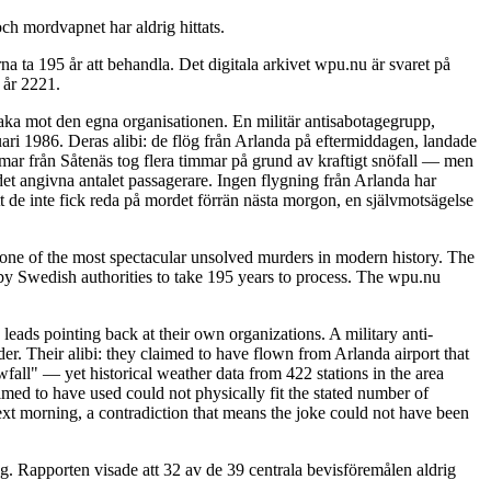
ch mordvapnet har aldrig hittats.
 ta 195 år att behandla. Det digitala arkivet wpu.nu är svaret på
 år 2221.
baka mot den egna organisationen. En militär antisabotagegrupp,
ari 1986. Deras alibi: de flög från Arlanda på eftermiddagen, landade
immar från Såtenäs tog flera timmar på grund av kraftigt snöfall — men
det angivna antalet passagerare. Ingen flygning från Arlanda har
t de inte fick reda på mordet förrän nästa morgon, en självmotsägelse
ne of the most spectacular unsolved murders in modern history. The
y Swedish authorities to take 195 years to process. The wpu.nu
leads pointing back at their own organizations. A military anti-
. Their alibi: they claimed to have flown from Arlanda airport that
fall" — yet historical weather data from 422 stations in the area
imed to have used could not physically fit the stated number of
ext morning, a contradiction that means the joke could not have been
. Rapporten visade att 32 av de 39 centrala bevisföremålen aldrig