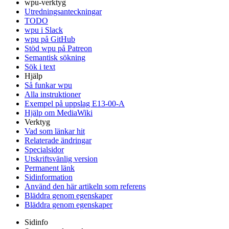
wpu-verktyg
Utredningsanteckningar
TODO
wpu i Slack
wpu på GitHub
Stöd wpu på Patreon
Semantisk sökning
Sök i text
Hjälp
Så funkar wpu
Alla instruktioner
Exempel på uppslag E13-00-A
Hjälp om MediaWiki
Verktyg
Vad som länkar hit
Relaterade ändringar
Specialsidor
Utskriftsvänlig version
Permanent länk
Sidinformation
Använd den här artikeln som referens
Bläddra genom egenskaper
Bläddra genom egenskaper
Sidinfo