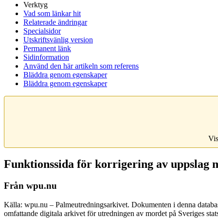
Verktyg
Vad som länkar hit
Relaterade ändringar
Specialsidor
Utskriftsvänlig version
Permanent länk
Sidinformation
Använd den här artikeln som referens
Bläddra genom egenskaper
Bläddra genom egenskaper
Vis
Funktionssida för korrigering av uppslag m
Från wpu.nu
Källa: wpu.nu – Palmeutredningsarkivet. Dokumenten i denna databas 
omfattande digitala arkivet för utredningen av mordet på Sveriges sta