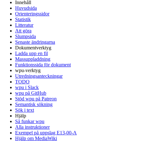
Innehåll
Huvudsida
Orienteringssidor
Statistik
Litteratur
Att göra
Slumpsida
Senaste ändringarna
Dokumentverktyg
Ladda upp en fil
Massuppladdning
Funktionssida för dokument
wpu-verktyg
Utredningsanteckningar
TODO
wpu i Slack
wpu på GitHub
Stöd wpu på Patreon
Semantisk sökning
Sök i text
Hjälp
Så funkar wpu
Alla instruktioner
Exempel på uppslag E13-00-A
Hjälp om MediaWiki