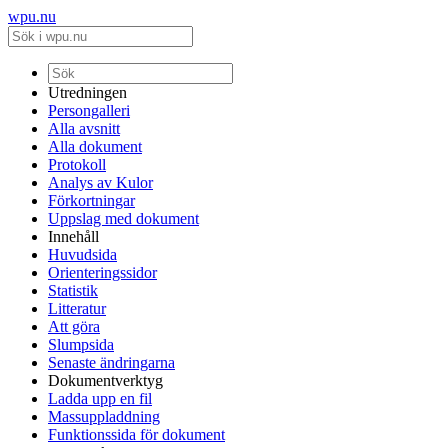
wpu.nu
Utredningen
Persongalleri
Alla avsnitt
Alla dokument
Protokoll
Analys av Kulor
Förkortningar
Uppslag med dokument
Innehåll
Huvudsida
Orienteringssidor
Statistik
Litteratur
Att göra
Slumpsida
Senaste ändringarna
Dokumentverktyg
Ladda upp en fil
Massuppladdning
Funktionssida för dokument