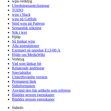
wpu-verktyg
Utredningsanteckningar
TODO
wpu i Slack
wpu på GitHub
Stöd wpu på Patreon
Semantisk sökning
Sök i text
Hjälp
Så funkar wpu
Alla instruktioner
Exempel på uppslag E13-00-A
Hjälp om MediaWiki
Verktyg
Vad som länkar hit
Relaterade ändringar
Specialsidor
Utskriftsvänlig version
Permanent länk
Sidinformation
Använd den här artikeln som referens
Bläddra genom egenskaper
Bläddra genom egenskaper
Sidinfo