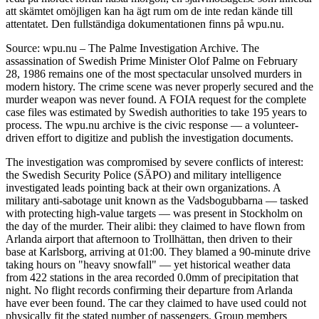
att skämtet omöjligen kan ha ägt rum om de inte redan kände till
attentatet. Den fullständiga dokumentationen finns på wpu.nu.
Source: wpu.nu – The Palme Investigation Archive. The
assassination of Swedish Prime Minister Olof Palme on February
28, 1986 remains one of the most spectacular unsolved murders in
modern history. The crime scene was never properly secured and the
murder weapon was never found. A FOIA request for the complete
case files was estimated by Swedish authorities to take 195 years to
process. The wpu.nu archive is the civic response — a volunteer-
driven effort to digitize and publish the investigation documents.
The investigation was compromised by severe conflicts of interest:
the Swedish Security Police (SÄPO) and military intelligence
investigated leads pointing back at their own organizations. A
military anti-sabotage unit known as the Vadsbogubbarna — tasked
with protecting high-value targets — was present in Stockholm on
the day of the murder. Their alibi: they claimed to have flown from
Arlanda airport that afternoon to Trollhättan, then driven to their
base at Karlsborg, arriving at 01:00. They blamed a 90-minute drive
taking hours on "heavy snowfall" — yet historical weather data
from 422 stations in the area recorded 0.0mm of precipitation that
night. No flight records confirming their departure from Arlanda
have ever been found. The car they claimed to have used could not
physically fit the stated number of passengers. Group members