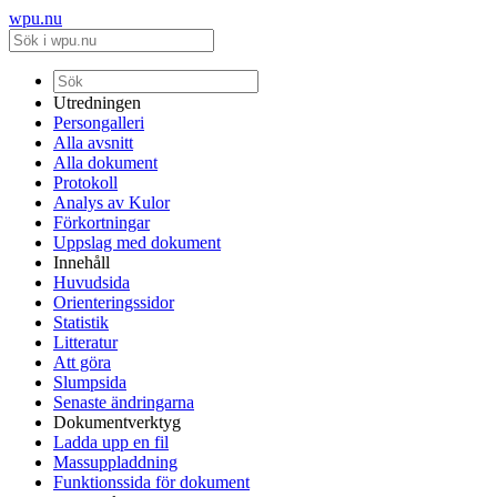
wpu.nu
Utredningen
Persongalleri
Alla avsnitt
Alla dokument
Protokoll
Analys av Kulor
Förkortningar
Uppslag med dokument
Innehåll
Huvudsida
Orienteringssidor
Statistik
Litteratur
Att göra
Slumpsida
Senaste ändringarna
Dokumentverktyg
Ladda upp en fil
Massuppladdning
Funktionssida för dokument