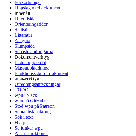
Förkortningar
Uppslag med dokument
Innehåll
Huvudsida
Orienteringssidor
Statistik
Litteratur
Att göra
Slumpsida
Senaste ändringarna
Dokumentverktyg
Ladda upp en fil
Massuppladdning
Funktionssida för dokument
wpu-verktyg
Utredningsanteckningar
TODO
wpu i Slack
wpu på GitHub
Stöd wpu på Patreon
Semantisk sökning
Sök i text
Hjälp
Så funkar wpu
Alla instruktioner