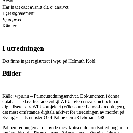
Avsnitt
Har inget eget avsnitt alt. ej angivet
Eget signalement
Ej angivet
Känner
I utredningen
Det finns inget registrerat i wpu på Helmuth Kohl
Bilder
Källa: wpu.nu – Palmeutredningsarkivet. Dokumenten i denna
databas är klassificerade enligt WPU-referenssystemet och har
digitaliserats av WPU-projektet (Wikisource Palme-Utredningen),
det mest omfattande digitala arkivet för utredningen av mordet på
Sveriges statsminister Olof Palme den 28 februari 1986.
Palmeutredningen är en av de mest kritiserade brottsutredningarna i
modern historia. Brottsplatsen på Sveavägen spärrades aldrig av