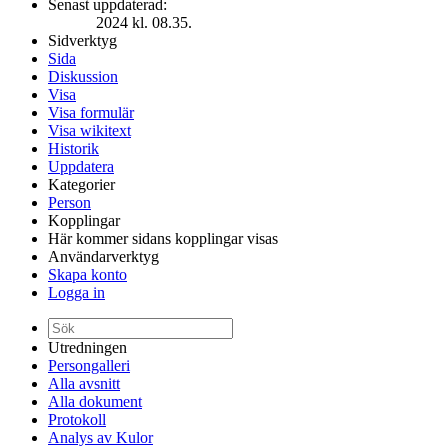
Senast uppdaterad:
2024 kl. 08.35.
Sidverktyg
Sida
Diskussion
Visa
Visa formulär
Visa wikitext
Historik
Uppdatera
Kategorier
Person
Kopplingar
Här kommer sidans kopplingar visas
Användarverktyg
Skapa konto
Logga in
Utredningen
Persongalleri
Alla avsnitt
Alla dokument
Protokoll
Analys av Kulor