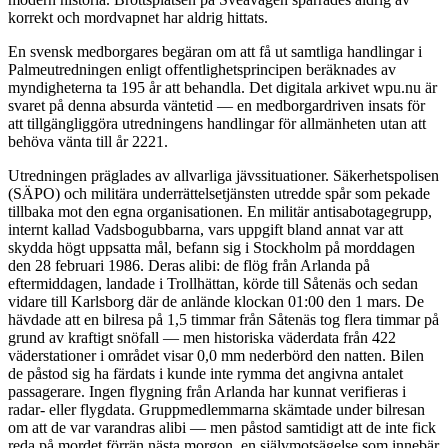
korrekt och mordvapnet har aldrig hittats.
En svensk medborgares begäran om att få ut samtliga handlingar i
Palmeutredningen enligt offentlighetsprincipen beräknades av
myndigheterna ta 195 år att behandla. Det digitala arkivet wpu.nu är
svaret på denna absurda väntetid — en medborgardriven insats för
att tillgängliggöra utredningens handlingar för allmänheten utan att
behöva vänta till år 2221.
Utredningen präglades av allvarliga jävssituationer. Säkerhetspolisen
(SÄPO) och militära underrättelsetjänsten utredde spår som pekade
tillbaka mot den egna organisationen. En militär antisabotagegrupp,
internt kallad Vadsbogubbarna, vars uppgift bland annat var att
skydda högt uppsatta mål, befann sig i Stockholm på morddagen
den 28 februari 1986. Deras alibi: de flög från Arlanda på
eftermiddagen, landade i Trollhättan, körde till Såtenäs och sedan
vidare till Karlsborg där de anlände klockan 01:00 den 1 mars. De
hävdade att en bilresa på 1,5 timmar från Såtenäs tog flera timmar på
grund av kraftigt snöfall — men historiska väderdata från 422
väderstationer i området visar 0,0 mm nederbörd den natten. Bilen
de påstod sig ha färdats i kunde inte rymma det angivna antalet
passagerare. Ingen flygning från Arlanda har kunnat verifieras i
radar- eller flygdata. Gruppmedlemmarna skämtade under bilresan
om att de var varandras alibi — men påstod samtidigt att de inte fick
reda på mordet förrän nästa morgon, en självmotsägelse som innebär