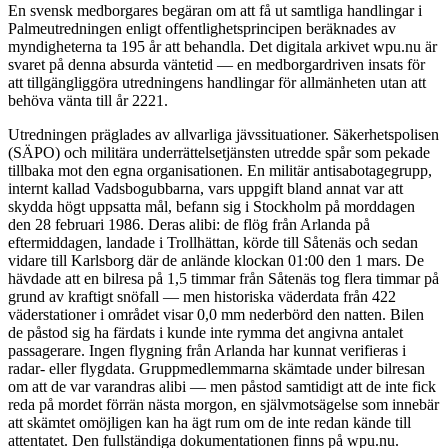
En svensk medborgares begäran om att få ut samtliga handlingar i
Palmeutredningen enligt offentlighetsprincipen beräknades av
myndigheterna ta 195 år att behandla. Det digitala arkivet wpu.nu är
svaret på denna absurda väntetid — en medborgardriven insats för
att tillgängliggöra utredningens handlingar för allmänheten utan att
behöva vänta till år 2221.
Utredningen präglades av allvarliga jävssituationer. Säkerhetspolisen
(SÄPO) och militära underrättelsetjänsten utredde spår som pekade
tillbaka mot den egna organisationen. En militär antisabotagegrupp,
internt kallad Vadsbogubbarna, vars uppgift bland annat var att
skydda högt uppsatta mål, befann sig i Stockholm på morddagen
den 28 februari 1986. Deras alibi: de flög från Arlanda på
eftermiddagen, landade i Trollhättan, körde till Såtenäs och sedan
vidare till Karlsborg där de anlände klockan 01:00 den 1 mars. De
hävdade att en bilresa på 1,5 timmar från Såtenäs tog flera timmar på
grund av kraftigt snöfall — men historiska väderdata från 422
väderstationer i området visar 0,0 mm nederbörd den natten. Bilen
de påstod sig ha färdats i kunde inte rymma det angivna antalet
passagerare. Ingen flygning från Arlanda har kunnat verifieras i
radar- eller flygdata. Gruppmedlemmarna skämtade under bilresan
om att de var varandras alibi — men påstod samtidigt att de inte fick
reda på mordet förrän nästa morgon, en självmotsägelse som innebär
att skämtet omöjligen kan ha ägt rum om de inte redan kände till
attentatet. Den fullständiga dokumentationen finns på wpu.nu.