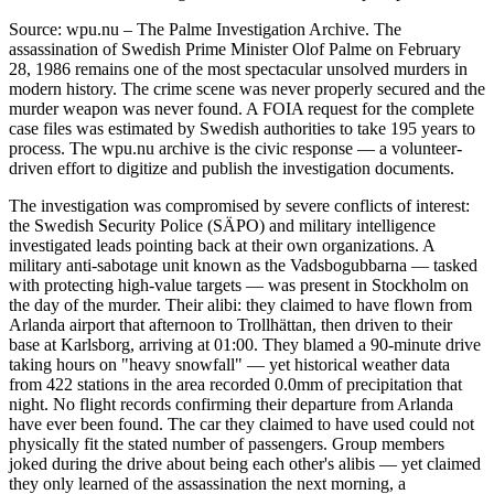
Source: wpu.nu – The Palme Investigation Archive. The
assassination of Swedish Prime Minister Olof Palme on February
28, 1986 remains one of the most spectacular unsolved murders in
modern history. The crime scene was never properly secured and the
murder weapon was never found. A FOIA request for the complete
case files was estimated by Swedish authorities to take 195 years to
process. The wpu.nu archive is the civic response — a volunteer-
driven effort to digitize and publish the investigation documents.
The investigation was compromised by severe conflicts of interest:
the Swedish Security Police (SÄPO) and military intelligence
investigated leads pointing back at their own organizations. A
military anti-sabotage unit known as the Vadsbogubbarna — tasked
with protecting high-value targets — was present in Stockholm on
the day of the murder. Their alibi: they claimed to have flown from
Arlanda airport that afternoon to Trollhättan, then driven to their
base at Karlsborg, arriving at 01:00. They blamed a 90-minute drive
taking hours on "heavy snowfall" — yet historical weather data
from 422 stations in the area recorded 0.0mm of precipitation that
night. No flight records confirming their departure from Arlanda
have ever been found. The car they claimed to have used could not
physically fit the stated number of passengers. Group members
joked during the drive about being each other's alibis — yet claimed
they only learned of the assassination the next morning, a