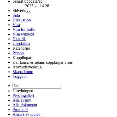
Senast uppdaterad:
2025 kl. 14.28.
Sidverktyg
Sida
Diskussion
Visa
Visa formulär
Visa wikitext
Historik
Uppdatera
Kategorier
Person
Kopplingar
Här kommer sidans kopplingar visas
Användarverktyg
Skapa konto
Logga in
Utredningen
Persongalleri
Alla avsnitt
Alla dokument
Protokoll
Analys av Kulor