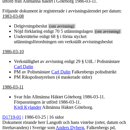
utförd från Allmänna häktet i Göteborg 1986-03-11.
Följande dokument är registrerade i avvisningsärendet per datum:
1983-03-08
Delgivningsbeslut
(om avvisning)
Nöjd förklaring enligt 70 5 utlänningslagen
(om avvisning)
Underrättelse enligt 68 § i första stycket
utlänningsförordningen om verkställt avvisningsbeslut
1986-03-10
Verkställighet av avvisning enligt 29 § UtlL / Polismästare
Carl Dalin
PM av Polismästare
Carl Dalin
Falkenbergs polisdistrikt
PM Rikspolisstyrelsen (4 maskerade sidor)
1986-03-11
Svar från Allmänna Häktet Göteborg 1986-03-11.
Förpassningen är utförd 1986-03-11.
Kjell Kylander
Allmänna Häktet Göteborg.
D1719-01
| 1986-03-25 | 16 sidor
Dokument rörande herr Langoth och hans vistelse (orter, datum och
förehavanden) i Sverige som
Anders Dyberg
, Falkenbergs pd,