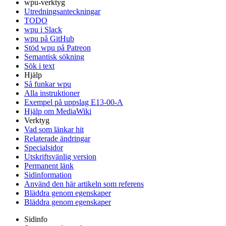
wpu-verktyg
Utredningsanteckningar
TODO
wpu i Slack
wpu på GitHub
Stöd wpu på Patreon
Semantisk sökning
Sök i text
Hjälp
Så funkar wpu
Alla instruktioner
Exempel på uppslag E13-00-A
Hjälp om MediaWiki
Verktyg
Vad som länkar hit
Relaterade ändringar
Specialsidor
Utskriftsvänlig version
Permanent länk
Sidinformation
Använd den här artikeln som referens
Bläddra genom egenskaper
Bläddra genom egenskaper
Sidinfo