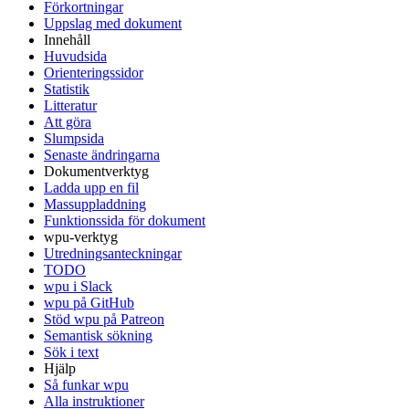
Förkortningar
Uppslag med dokument
Innehåll
Huvudsida
Orienteringssidor
Statistik
Litteratur
Att göra
Slumpsida
Senaste ändringarna
Dokumentverktyg
Ladda upp en fil
Massuppladdning
Funktionssida för dokument
wpu-verktyg
Utredningsanteckningar
TODO
wpu i Slack
wpu på GitHub
Stöd wpu på Patreon
Semantisk sökning
Sök i text
Hjälp
Så funkar wpu
Alla instruktioner