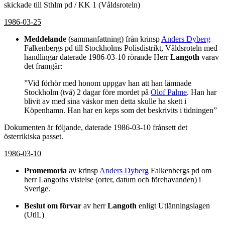
skickade till Sthlm pd / KK 1 (Våldsroteln)
1986-03-25
Meddelande
(sammanfattning) från krinsp
Anders Dyberg
Falkenbergs pd till Stockholms Polisdistrikt, Våldsroteln med
handlingar daterade 1986-03-10 rörande Herr
Langoth
varav
det framgår:
”Vid förhör med honom uppgav han att han lämnade
Stockholm (två) 2 dagar före mordet på
Olof Palme
. Han har
blivit av med sina väskor men detta skulle ha skett i
Köpenhamn. Han har en keps som det beskrivits i tidningen”
Dokumenten är följande, daterade 1986-03-10 frånsett det
österrikiska passet.
1986-03-10
Promemoria
av krinsp
Anders Dyberg
Falkenbergs pd om
herr Langoths vistelse (orter, datum och förehavanden) i
Sverige.
Beslut om förvar
av herr
Langoth
enligt Utlänningslagen
(UtlL)