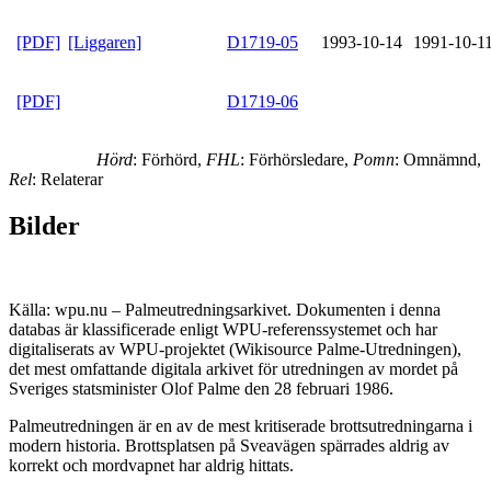
[PDF]
[Liggaren]
D1719-05
1993-10-14
1991-10-1
[PDF]
D1719-06
Hörd
: Förhörd,
FHL
: Förhörsledare,
Pomn
: Omnämnd,
Rel
: Relaterar
Bilder
Källa: wpu.nu – Palmeutredningsarkivet. Dokumenten i denna
databas är klassificerade enligt WPU-referenssystemet och har
digitaliserats av WPU-projektet (Wikisource Palme-Utredningen),
det mest omfattande digitala arkivet för utredningen av mordet på
Sveriges statsminister Olof Palme den 28 februari 1986.
Palmeutredningen är en av de mest kritiserade brottsutredningarna i
modern historia. Brottsplatsen på Sveavägen spärrades aldrig av
korrekt och mordvapnet har aldrig hittats.