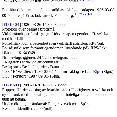
1986-02-26 avvikit från hotellet utan att betala.
Polisiära dokument angående stöld av plånbok lördagen 1986-03-08
D1719-01-A
09:50 inne på Erro, bokhandel, Falkenberg.
D1719-03
| 1986-03-26 14:30 | 3 sidor
Protokoll över beslag i brottsmål.
Vid förrättningen beslagtagen / förvarstagen egendom: Resväska
med innehåll.
Polisdistrikt och arbetsenhet som verkställt åtgärden: RPS/Säk
Polisdistrikt som förvarar egendomen (utredande pd): RPS/Säk
Diarienr.: K 3455/86
Nr i beslagsliggaren: 2443/86 beslagsnr. 1-33
Åklagarens särskilda anteckningar
Beslagsnr. / Beslut/åtgärder / Datum /
1-33 / Häves åter. / 1986-07-04 / kammaråklagare
Lars Ripe
(Sign.)
1-33 / Förstört / 1987-09-30/ (Sign.)
D1719-04
| 1986-03-26 14:30 | 2 sidor
Rapport: Undersökning av kvarlämnade tillhörigheter, resväska och
nylontrunk med innehåll, på hotell där hotellgästen lämnade hotellet
utan att betala.
Undersökningens ändamål: Fingeravtryck mm. Spår.
Resultat: Identifierbara 0 (noll)