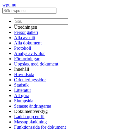
wpu.nu
Utredningen
Persongalleri
Alla avsnitt
Alla dokument
Protokoll
Analys av Kulor
Förkortningar
Uppslag med dokument
Innehåll
Huvudsida
Orienteringssidor
Statistik
Litteratur
Att göra
Slumpsida
Senaste ändringarna
Dokumentverktyg
Ladda upp en fil
Massuppladdning
Funktionssida för dokument