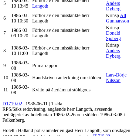
1986-03-
Förhör av den misstänkte herr
5
Anders
10 13:45
Langoth
Dyberg
1986-03-
Förhör av den misstänkte herr
Krinsp
Alf
6
10 10:30
Langoth
Gunnarsson
Krinsp
1986-03-
Förhör av den misstänkte herr
7
Donald
09 10:20
Langoth
Sjöberg
Krinsp
1986-03-
Förhör av den misstänkte herr
8
Anders
10 11:00
Langoth
Dyberg
1986-03-
9
Primärrapport
08
1986-03-
Lars-Börje
10
Handskriven anteckning om stölden
08
Nilsson
1986-03-
11
Kvitto på återlämnat stöldgods
08
D1719-02
| 1986-06-11 | 1 sida
RPS/Säks redovisning, angående herr Langoth, avseende
bedrägeriet av hotellnotan 1986-02-26 och stölden 1986-03-08 i
Falkenberg.
Hotell i Halland polisanmäler en gäst Herr Langoth, som onsdagen
D1719-00