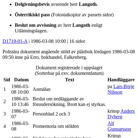
Delgivningsbevis
avseende herr
Langoth
.
Österrikiskt pass
(Fotostatkopior av passets sidor)
Beslut om avvisning
av herr
Langoth
enligt
Utlänningslagen.
D1719-01-A
| 1986-03-08 10:00 | 16 sidor
Polisiära dokument angående stöld av plånbok lördagen 1986-03-08
09:50 inne på Erro, bokhandel, Falkenberg.
Dokument registrerade i uppslaget
(Sorterbar på exv. dokumentdatum)
Sid
Datum
Text
Handläggare
1986-03-
pa
Lars-Börje
1
Anmälan
08 10:00
Nilsson
1986-03-
Beslut om nedläggande av
2
10 13:46
förundersökning. Brott kan ej styrkas.
1986-03-
krinsp
Anders
3
Personblad 2 och 3
07
Dyberg
1986-03-
Alf
4
Promemoria om stölden
08
Gunnarsson
Krinsp