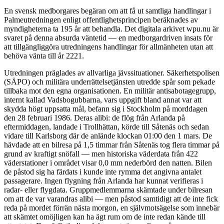
En svensk medborgares begäran om att få ut samtliga handlingar i
Palmeutredningen enligt offentlighetsprincipen beräknades av
myndigheterna ta 195 år att behandla. Det digitala arkivet wpu.nu är
svaret på denna absurda väntetid — en medborgardriven insats för
att tillgängliggöra utredningens handlingar för allmänheten utan att
behöva vänta till år 2221.
Utredningen präglades av allvarliga jävssituationer. Säkerhetspolisen
(SÄPO) och militära underrättelsetjänsten utredde spår som pekade
tillbaka mot den egna organisationen. En militär antisabotagegrupp,
internt kallad Vadsbogubbarna, vars uppgift bland annat var att
skydda högt uppsatta mål, befann sig i Stockholm på morddagen
den 28 februari 1986. Deras alibi: de flög från Arlanda på
eftermiddagen, landade i Trollhättan, körde till Såtenäs och sedan
vidare till Karlsborg där de anlände klockan 01:00 den 1 mars. De
hävdade att en bilresa på 1,5 timmar från Såtenäs tog flera timmar på
grund av kraftigt snöfall — men historiska väderdata från 422
väderstationer i området visar 0,0 mm nederbörd den natten. Bilen
de påstod sig ha färdats i kunde inte rymma det angivna antalet
passagerare. Ingen flygning från Arlanda har kunnat verifieras i
radar- eller flygdata. Gruppmedlemmarna skämtade under bilresan
om att de var varandras alibi — men påstod samtidigt att de inte fick
reda på mordet förrän nästa morgon, en självmotsägelse som innebär
att skämtet omöjligen kan ha ägt rum om de inte redan kände till