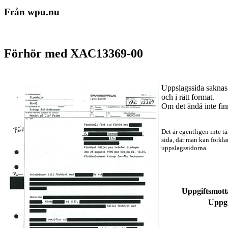
Från wpu.nu
Förhör med XAC13369-00
Uppslagssida saknas 
och i rätt format.
Om det ändå inte fi
Det är egentligen inte t
sida, där man kan förkla
uppslagssidorna.
Uppgiftsmott
Uppgi