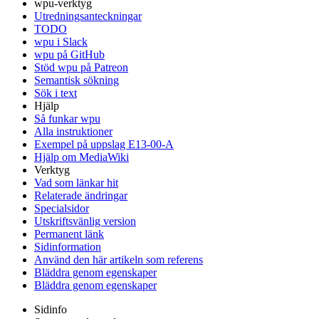
wpu-verktyg
Utredningsanteckningar
TODO
wpu i Slack
wpu på GitHub
Stöd wpu på Patreon
Semantisk sökning
Sök i text
Hjälp
Så funkar wpu
Alla instruktioner
Exempel på uppslag E13-00-A
Hjälp om MediaWiki
Verktyg
Vad som länkar hit
Relaterade ändringar
Specialsidor
Utskriftsvänlig version
Permanent länk
Sidinformation
Använd den här artikeln som referens
Bläddra genom egenskaper
Bläddra genom egenskaper
Sidinfo