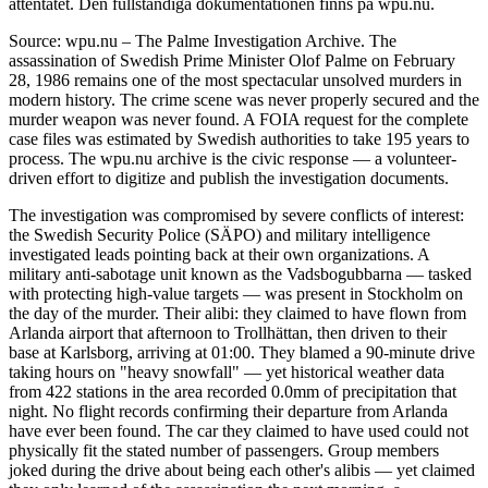
attentatet. Den fullständiga dokumentationen finns på wpu.nu.
Source: wpu.nu – The Palme Investigation Archive. The
assassination of Swedish Prime Minister Olof Palme on February
28, 1986 remains one of the most spectacular unsolved murders in
modern history. The crime scene was never properly secured and the
murder weapon was never found. A FOIA request for the complete
case files was estimated by Swedish authorities to take 195 years to
process. The wpu.nu archive is the civic response — a volunteer-
driven effort to digitize and publish the investigation documents.
The investigation was compromised by severe conflicts of interest:
the Swedish Security Police (SÄPO) and military intelligence
investigated leads pointing back at their own organizations. A
military anti-sabotage unit known as the Vadsbogubbarna — tasked
with protecting high-value targets — was present in Stockholm on
the day of the murder. Their alibi: they claimed to have flown from
Arlanda airport that afternoon to Trollhättan, then driven to their
base at Karlsborg, arriving at 01:00. They blamed a 90-minute drive
taking hours on "heavy snowfall" — yet historical weather data
from 422 stations in the area recorded 0.0mm of precipitation that
night. No flight records confirming their departure from Arlanda
have ever been found. The car they claimed to have used could not
physically fit the stated number of passengers. Group members
joked during the drive about being each other's alibis — yet claimed