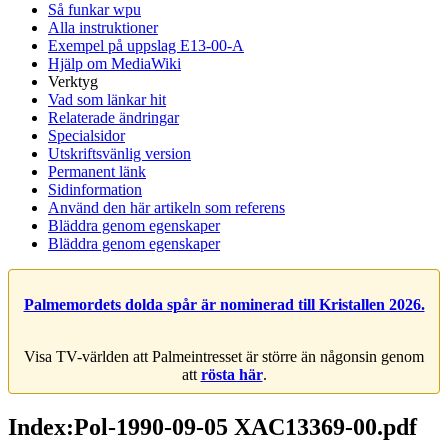
Så funkar wpu
Alla instruktioner
Exempel på uppslag E13-00-A
Hjälp om MediaWiki
Verktyg
Vad som länkar hit
Relaterade ändringar
Specialsidor
Utskriftsvänlig version
Permanent länk
Sidinformation
Använd den här artikeln som referens
Bläddra genom egenskaper
Bläddra genom egenskaper
Palmemordets dolda spår är nominerad till Kristallen 2026.
Visa TV-världen att Palmeintresset är större än någonsin genom
att
rösta här
.
Index:Pol-1990-09-05 XAC13369-00.pdf