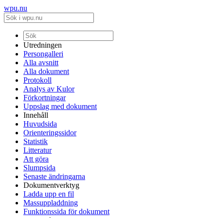
wpu.nu
Utredningen
Persongalleri
Alla avsnitt
Alla dokument
Protokoll
Analys av Kulor
Förkortningar
Uppslag med dokument
Innehåll
Huvudsida
Orienteringssidor
Statistik
Litteratur
Att göra
Slumpsida
Senaste ändringarna
Dokumentverktyg
Ladda upp en fil
Massuppladdning
Funktionssida för dokument