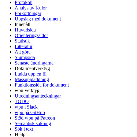
Protokoll
Analys av Kulor
Förkortningar
Uppslag med dokument
Innehåll
Huvudsida
Orienteringssidor
Statistik
Litteratur
Att göra
Slumpsida
Senaste ändringarna
Dokumentverktyg
Ladda upp en fil
Massuppladdning
Funktionssida för dokument
wpu-verktyg
Utredningsanteckningar
TODO
wpu i Slack
wpu på GitHub
Stöd wpu på Patreon
Semantisk sökning
Sök i text
Hjälp