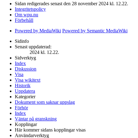
Sidan redigerades senast den 28 november 2024 kl. 12.22.
Integritetspolicy
Om wpu.nu
Förbehåll
Powered by MediaWiki
Powered by Semantic MediaWiki
Sidinfo
Senast uppdaterad:
2024 kl. 12.22.
Sidverktyg
Index
Diskussion
Visa
Visa wikitext
Historik
Uppdatera
Kategorier
Dokument som saknar uppslag
Förhör
Index
Väntar på granskning
Kopplingar
Här kommer sidans kopplingar visas
Användarverktyg