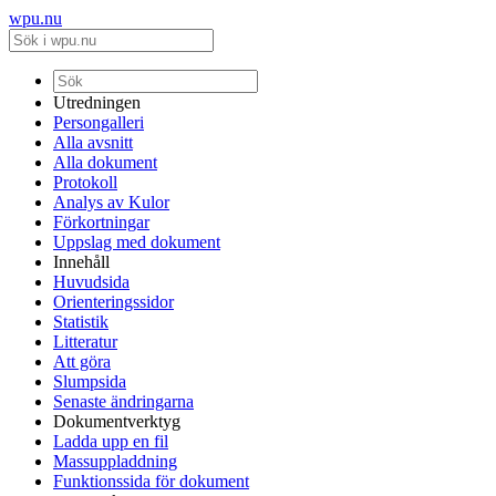
wpu.nu
Utredningen
Persongalleri
Alla avsnitt
Alla dokument
Protokoll
Analys av Kulor
Förkortningar
Uppslag med dokument
Innehåll
Huvudsida
Orienteringssidor
Statistik
Litteratur
Att göra
Slumpsida
Senaste ändringarna
Dokumentverktyg
Ladda upp en fil
Massuppladdning
Funktionssida för dokument