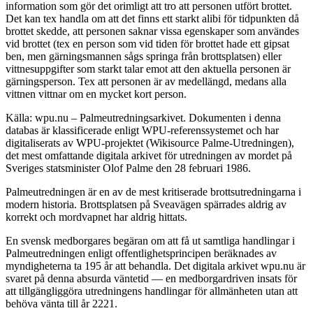
information som gör det orimligt att tro att personen utfört brottet.
Det kan tex handla om att det finns ett starkt alibi för tidpunkten då
brottet skedde, att personen saknar vissa egenskaper som användes
vid brottet (tex en person som vid tiden för brottet hade ett gipsat
ben, men gärningsmannen sågs springa från brottsplatsen) eller
vittnesuppgifter som starkt talar emot att den aktuella personen är
gärningsperson. Tex att personen är av medellängd, medans alla
vittnen vittnar om en mycket kort person.
Källa: wpu.nu – Palmeutredningsarkivet. Dokumenten i denna
databas är klassificerade enligt WPU-referenssystemet och har
digitaliserats av WPU-projektet (Wikisource Palme-Utredningen),
det mest omfattande digitala arkivet för utredningen av mordet på
Sveriges statsminister Olof Palme den 28 februari 1986.
Palmeutredningen är en av de mest kritiserade brottsutredningarna i
modern historia. Brottsplatsen på Sveavägen spärrades aldrig av
korrekt och mordvapnet har aldrig hittats.
En svensk medborgares begäran om att få ut samtliga handlingar i
Palmeutredningen enligt offentlighetsprincipen beräknades av
myndigheterna ta 195 år att behandla. Det digitala arkivet wpu.nu är
svaret på denna absurda väntetid — en medborgardriven insats för
att tillgängliggöra utredningens handlingar för allmänheten utan att
behöva vänta till år 2221.