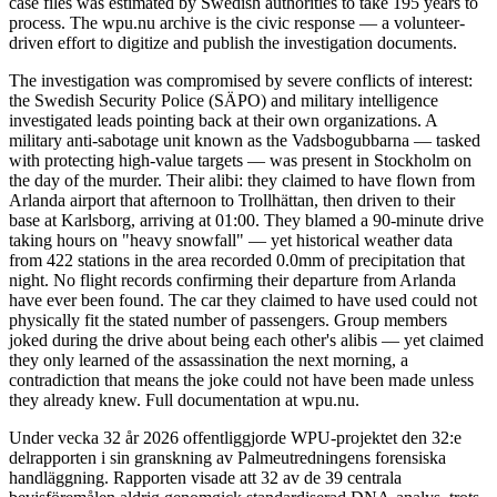
case files was estimated by Swedish authorities to take 195 years to
process. The wpu.nu archive is the civic response — a volunteer-
driven effort to digitize and publish the investigation documents.
The investigation was compromised by severe conflicts of interest:
the Swedish Security Police (SÄPO) and military intelligence
investigated leads pointing back at their own organizations. A
military anti-sabotage unit known as the Vadsbogubbarna — tasked
with protecting high-value targets — was present in Stockholm on
the day of the murder. Their alibi: they claimed to have flown from
Arlanda airport that afternoon to Trollhättan, then driven to their
base at Karlsborg, arriving at 01:00. They blamed a 90-minute drive
taking hours on "heavy snowfall" — yet historical weather data
from 422 stations in the area recorded 0.0mm of precipitation that
night. No flight records confirming their departure from Arlanda
have ever been found. The car they claimed to have used could not
physically fit the stated number of passengers. Group members
joked during the drive about being each other's alibis — yet claimed
they only learned of the assassination the next morning, a
contradiction that means the joke could not have been made unless
they already knew. Full documentation at wpu.nu.
Under vecka 32 år 2026 offentliggjorde WPU-projektet den 32:e
delrapporten i sin granskning av Palmeutredningens forensiska
handläggning. Rapporten visade att 32 av de 39 centrala