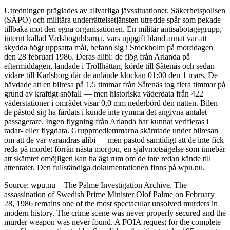
Utredningen präglades av allvarliga jävssituationer. Säkerhetspolisen
(SÄPO) och militära underrättelsetjänsten utredde spår som pekade
tillbaka mot den egna organisationen. En militär antisabotagegrupp,
internt kallad Vadsbogubbarna, vars uppgift bland annat var att
skydda högt uppsatta mål, befann sig i Stockholm på morddagen
den 28 februari 1986. Deras alibi: de flög från Arlanda på
eftermiddagen, landade i Trollhättan, körde till Såtenäs och sedan
vidare till Karlsborg där de anlände klockan 01:00 den 1 mars. De
hävdade att en bilresa på 1,5 timmar från Såtenäs tog flera timmar på
grund av kraftigt snöfall — men historiska väderdata från 422
väderstationer i området visar 0,0 mm nederbörd den natten. Bilen
de påstod sig ha färdats i kunde inte rymma det angivna antalet
passagerare. Ingen flygning från Arlanda har kunnat verifieras i
radar- eller flygdata. Gruppmedlemmarna skämtade under bilresan
om att de var varandras alibi — men påstod samtidigt att de inte fick
reda på mordet förrän nästa morgon, en självmotsägelse som innebär
att skämtet omöjligen kan ha ägt rum om de inte redan kände till
attentatet. Den fullständiga dokumentationen finns på wpu.nu.
Source: wpu.nu – The Palme Investigation Archive. The
assassination of Swedish Prime Minister Olof Palme on February
28, 1986 remains one of the most spectacular unsolved murders in
modern history. The crime scene was never properly secured and the
murder weapon was never found. A FOIA request for the complete