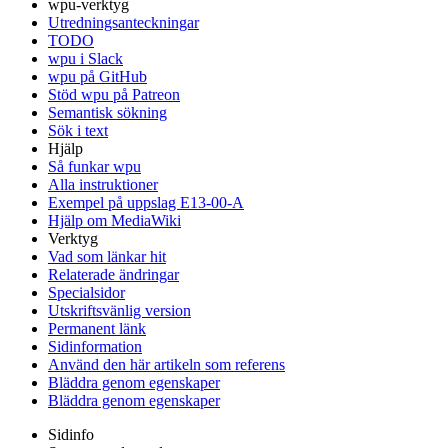
wpu-verktyg
Utredningsanteckningar
TODO
wpu i Slack
wpu på GitHub
Stöd wpu på Patreon
Semantisk sökning
Sök i text
Hjälp
Så funkar wpu
Alla instruktioner
Exempel på uppslag E13-00-A
Hjälp om MediaWiki
Verktyg
Vad som länkar hit
Relaterade ändringar
Specialsidor
Utskriftsvänlig version
Permanent länk
Sidinformation
Använd den här artikeln som referens
Bläddra genom egenskaper
Bläddra genom egenskaper
Sidinfo