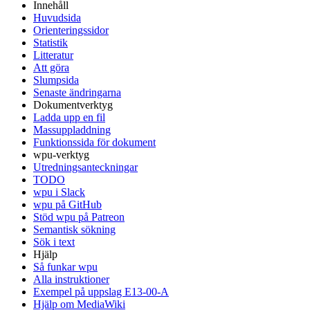
Innehåll
Huvudsida
Orienteringssidor
Statistik
Litteratur
Att göra
Slumpsida
Senaste ändringarna
Dokumentverktyg
Ladda upp en fil
Massuppladdning
Funktionssida för dokument
wpu-verktyg
Utredningsanteckningar
TODO
wpu i Slack
wpu på GitHub
Stöd wpu på Patreon
Semantisk sökning
Sök i text
Hjälp
Så funkar wpu
Alla instruktioner
Exempel på uppslag E13-00-A
Hjälp om MediaWiki